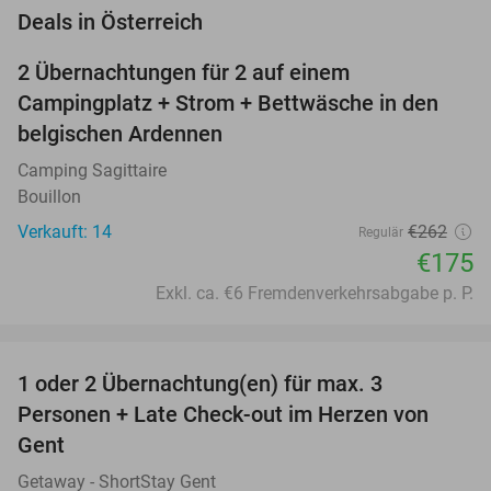
favorite_border
Deals in Österreich
2 Übernachtungen für 2 auf einem
33%
Campingplatz + Strom + Bettwäsche in den
belgischen Ardennen
Camping Sagittaire
Bouillon
Verkauft: 14
€262
Regulär
€175
Exkl. ca. €6 Fremdenverkehrsabgabe p. P.
favorite_border
1 oder 2 Übernachtung(en) für max. 3
44%
Personen + Late Check-out im Herzen von
Gent
Getaway - ShortStay Gent