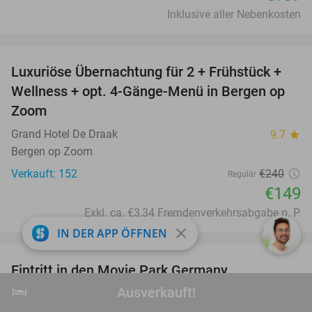
Inklusive aller Nebenkosten
favorite_border
Luxuriöse Übernachtung für 2 + Frühstück +
38%
Wellness + opt. 4-Gänge-Menü in Bergen op
Zoom
Grand Hotel De Draak
9.7
star
Bergen op Zoom
Verkauft: 152
€240
Regulär
€149
Exkl. ca. €3,34 Fremdenverkehrsabgabe p. P.
close
IN DER APP ÖFFNEN
favorite_border
Eintritt in den Movie Park Germany
38%
hotel
Ausverkauft!
Ausverkauft!
Movie Park Germany
9.4
star
Bottrop