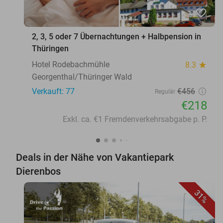
favorite_border
2, 3, 5 oder 7 Übernachtungen + Halbpension in
Thüringen
Hotel Rodebachmühle
8.3
star
Georgenthal/Thüringer Wald
Verkauft: 77
€456
Regulär
€218
Exkl. ca. €1 Fremdenverkehrsabgabe p. P.
Deals in der Nähe von Vakantiepark
Dierenbos
31%