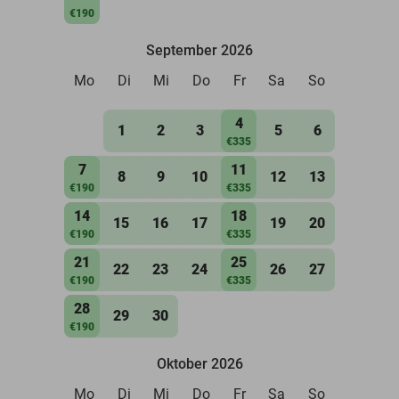
€190
September 2026
Mo
Di
Mi
Do
Fr
Sa
So
4
1
2
3
5
6
€335
7
11
8
9
10
12
13
€190
€335
14
18
15
16
17
19
20
€190
€335
21
25
22
23
24
26
27
€190
€335
28
29
30
€190
Oktober 2026
Mo
Di
Mi
Do
Fr
Sa
So