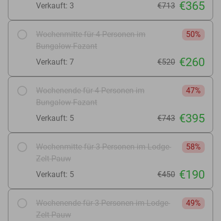
€365
Verkauft: 3
€713
Wochenmitte für 4 Personen im
50%
Bungalow Fazant
€260
Verkauft: 7
€520
Wochenende für 4 Personen im
47%
Bungalow Fazant
€395
Verkauft: 5
€743
Wochenmitte für 3 Personen im Lodge-
58%
Zelt Pauw
€190
Verkauft: 5
€450
Wochenende für 3 Personen im Lodge-
49%
Zelt Pauw