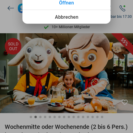
Öffnen
7 Tage die Woche verfügbar
10+ Millionen Mitglieder
Abbrechen
Erreichbar bis 17:30
9,4
basierend auf
205 814 Bewertungen
Entdecke 15.000+ Deals
55%
SOLD
7 Tage die Woche verfügbar
OUT
10+ Millionen Mitglieder
favorite_border
Wochenmitte oder Wochenende (2 bis 6 Pers.)