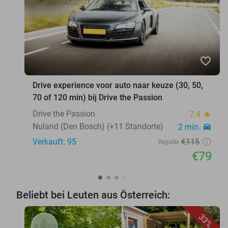
favorite_border
Drive experience voor auto naar keuze (30, 50,
70 of 120 min) bij Drive the Passion
Drive the Passion
7.4
star
Nuland (Den Bosch) (+11 Standorte)
2 min.
directions_car
Verkauft: 95
€115
Regulär
€79
Beliebt bei Leuten aus Österreich:
33%