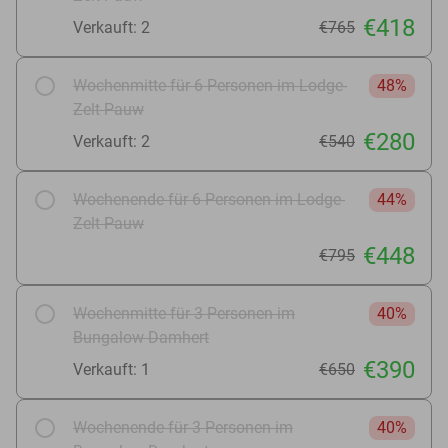
€418
Verkauft: 2
€765
Wochenmitte für 6 Personen im Lodge-
48%
Zelt Pauw
€280
Verkauft: 2
€540
Wochenende für 6 Personen im Lodge-
44%
Zelt Pauw
€448
€795
Wochenmitte für 3 Personen im
40%
Bungalow Damhert
€390
Verkauft: 1
€650
Wochenende für 3 Personen im
40%