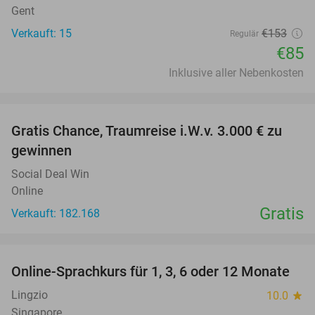
Gent
Verkauft: 15
€153
Regulär
€85
Inklusive aller Nebenkosten
favorite_border
Gratis Chance, Traumreise i.W.v. 3.000 € zu
gewinnen
Social Deal Win
Online
Gratis
Verkauft: 182.168
favorite_border
Online-Sprachkurs für 1, 3, 6 oder 12 Monate
82%
Lingzio
10.0
star
Singapore