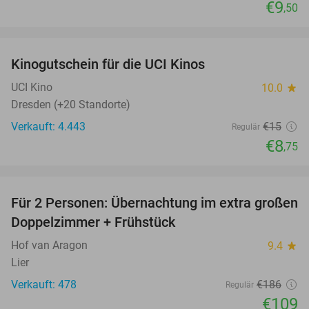
€9
,50
favorite_border
Kinogutschein für die UCI Kinos
42%
UCI Kino
10.0
star
Dresden (+20 Standorte)
Verkauft: 4.443
€15
Regulär
€8
,75
favorite_border
Für 2 Personen: Übernachtung im extra großen
41%
Doppelzimmer + Frühstück
Hof van Aragon
9.4
star
Lier
Verkauft: 478
€186
Regulär
€109