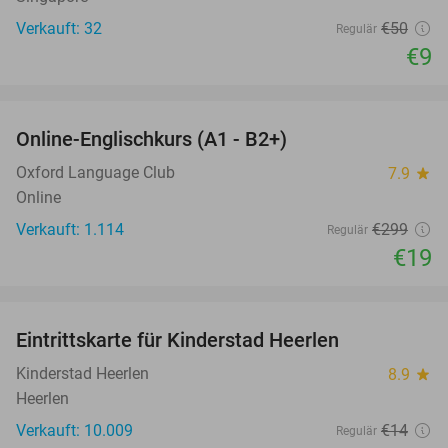
Verkauft: 32
€50
Regulär
€9
favorite_border
Online-Englischkurs (A1 - B2+)
94%
Oxford Language Club
7.9
star
Online
Verkauft: 1.114
€299
Regulär
€19
favorite_border
Eintrittskarte für Kinderstad Heerlen
32%
Kinderstad Heerlen
8.9
star
Heerlen
Verkauft: 10.009
€14
Regulär