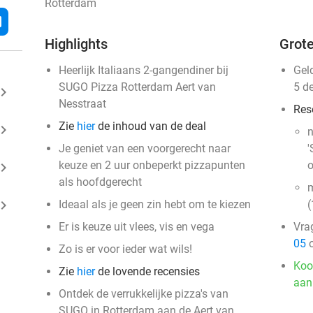
Rotterdam
l
Highlights
Grote
Heerlijk Italiaans 2-gangendiner bij
Gel
SUGO Pizza Rotterdam Aert van
5 d
ard_arrow_right
Nesstraat
Res
Zie
hier
de inhoud van de deal
ard_arrow_right
n
Je geniet van een voorgerecht naar
'
keuze en 2 uur onbeperkt pizzapunten
o
ard_arrow_right
als hoofdgerecht
m
ard_arrow_right
Ideaal als je geen zin hebt om te kiezen
(
Er is keuze uit vlees, vis en vega
Vra
05
o
Zo is er voor ieder wat wils!
Koo
Zie
hier
de lovende recensies
aan
Ontdek de verrukkelijke pizza's van
SUGO in Rotterdam aan de Aert van