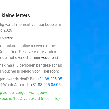
 kleine letters
dig vanaf moment van aankoop t/m
ec 2026
erveren:
a aankoop online reserveren met
Social Deal Reserveren' (te vinden
nder het overzicht:
mijn vouchers
)
aximaal 6 personen per gezelschap
1 voucher is geldig voor 1 persoon)
gen over de deal? Bel:
+31 88 205 05
f WhatsApp met:
+31 88 205 05 05
p zonder zorgen, want jouw
koop is 100% verzekerd (meer info)