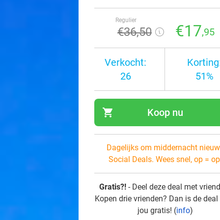
Regulier
€17
€36
,50
,95
Verkocht:
Korting
26
51%
shopping_cart
Koop nu
navi
Dagelijks om middernacht nieuw
Social Deals. Wees snel, op = op
Gratis?!
- Deel deze deal met vrien
Kopen drie vrienden? Dan is de deal
jou gratis! (
info
)