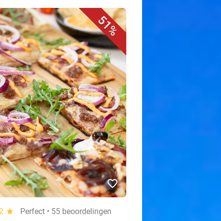
51%
favorite_border
.2
star
Perfect • 55 beoordelingen