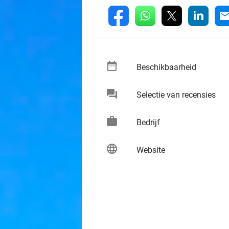
whatsapp
linkedin
fb
mai
date_range
keybo
Beschikbaarheid
chat
keybo
Selectie van recensies
work
keybo
Bedrijf
language
keybo
Website