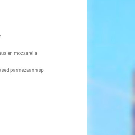
m
aus en mozzarella
based parmezaanrasp