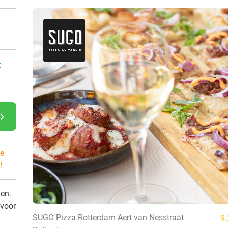
:
gate_next
e
!
den.
 voor
SUGO Pizza Rotterdam Aert van Nesstraat
9