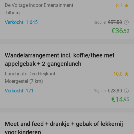
De Voltage Indoor Entertainment
8.7
star
Tilburg
Verkocht: 1.645
€57
,50
Regulier
€36
,50
favorite_border
Wandelarrangement incl. koffie/thee met
48%
appelgebak + 2-gangenlunch
Lunchcafé Den Heijkant
10.0
star
Moergestel (7 km)
Verkocht: 171
€28
,80
Regulier
€14
,95
favorite_border
Meet and feed + drankje + gebak of lekkernij
25%
voor kinderen