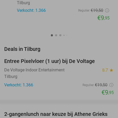
Tilburg
Verkocht: 1.366
€19
,50
Regulier
€9
,95
favorite_border
Deals in Tilburg
Entree Pixelvloer (1 uur) bij De Voltage
49%
De Voltage Indoor Entertainment
8.7
star
Tilburg
Verkocht: 1.366
€19
,50
Regulier
€9
,95
favorite_border
2-gangenlunch naar keuze bij Athene Grieks
40%
NEW