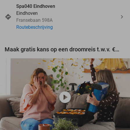
Spa040 Eindhoven
Eindhoven
Fransebaan 598A
Routebeschrijving
Maak gratis kans op een droomreis t.w.v. €3.000!
play_circle