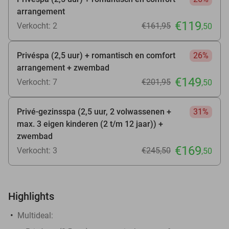
arrangement
€119
Verkocht: 2
€161
,95
,50
Privéspa (2,5 uur) + romantisch en comfort
26%
arrangement + zwembad
€149
Verkocht: 7
€201
,95
,50
Privé-gezinsspa (2,5 uur, 2 volwassenen +
31%
max. 3 eigen kinderen (2 t/m 12 jaar)) +
zwembad
€169
Verkocht: 3
€245
,50
,50
Highlights
Multideal: