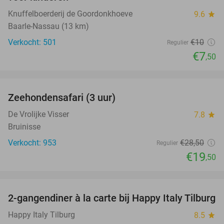
Knuffelboerderij de Goordonkhoeve
9.6
star
Baarle-Nassau (13 km)
Verkocht: 501
€10
Regulier
€7
,50
favorite_border
Zeehondensafari (3 uur)
32%
De Vrolijke Visser
7.8
star
Bruinisse
Verkocht: 953
€28
,50
Regulier
€19
,50
favorite_border
2-gangendiner à la carte bij Happy Italy Tilburg
35%
Happy Italy Tilburg
8.5
star