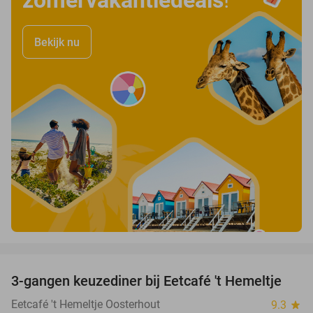
Bekijk nu
favorite_border
3-gangen keuzediner bij Eetcafé 't Hemeltje
43%
Eetcafé 't Hemeltje Oosterhout
9.3
star