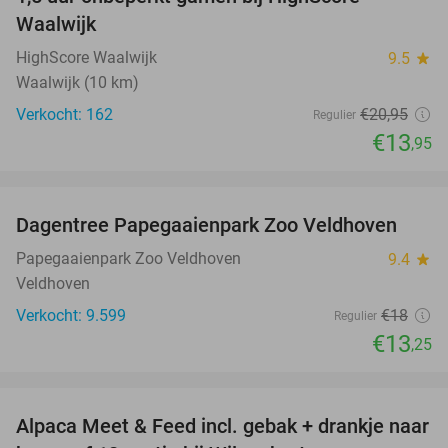
33%
Waalwijk
HighScore Waalwijk
9.5
star
Waalwijk (10 km)
Verkocht: 162
€20
,95
Regulier
€13
,95
favorite_border
Dagentree Papegaaienpark Zoo Veldhoven
26%
Papegaaienpark Zoo Veldhoven
9.4
star
Veldhoven
Verkocht: 9.599
€18
Regulier
€13
,25
favorite_border
Alpaca Meet & Feed incl. gebak + drankje naar
43%