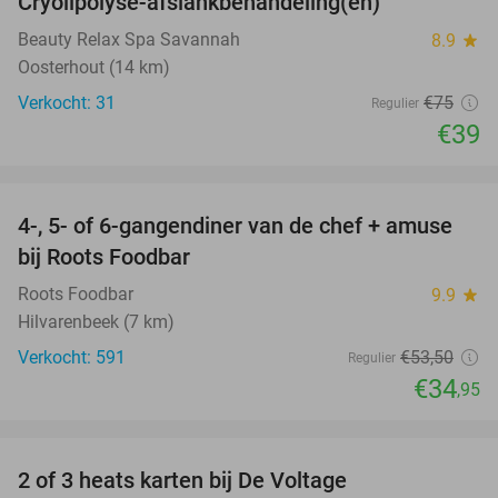
Cryolipolyse-afslankbehandeling(en)
48%
Beauty Relax Spa Savannah
8.9
star
Oosterhout (14 km)
Verkocht: 31
€75
Regulier
€39
favorite_border
4-, 5- of 6-gangendiner van de chef + amuse
35%
bij Roots Foodbar
Roots Foodbar
9.9
star
Hilvarenbeek (7 km)
Verkocht: 591
€53
,50
Regulier
€34
,95
favorite_border
2 of 3 heats karten bij De Voltage
37%