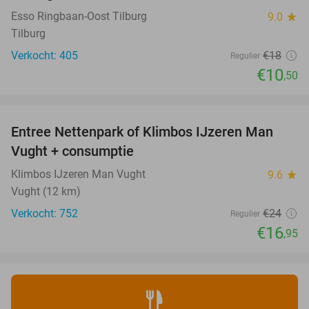
Esso Ringbaan-Oost Tilburg
9.0
star
Tilburg
Verkocht: 405
€18
Regulier
€10
,50
favorite_border
Entree Nettenpark of Klimbos IJzeren Man
29%
Vught + consumptie
Klimbos IJzeren Man Vught
9.6
star
Vught (12 km)
Verkocht: 752
€24
Regulier
€16
,95