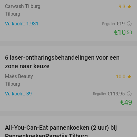
Carwash Tilburg
9.3
star
Tilburg
Verkocht: 1.931
€19
Regulier
€10
,50
favorite_border
6 laser-ontharingsbehandelingen voor een
59%
zone naar keuze
Maès Beauty
10.0
star
Tilburg
Verkocht: 39
€119
,95
Regulier
€49
favorite_border
All-You-Can-Eat pannenkoeken (2 uur) bij
40%
PannenkoekenParadijs Tilburg