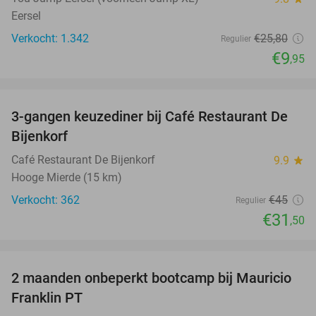
Eersel
Verkocht: 1.342
€25
,80
Regulier
€9
,95
favorite_border
3-gangen keuzediner bij Café Restaurant De
30%
Bijenkorf
Café Restaurant De Bijenkorf
9.9
star
Hooge Mierde (15 km)
Verkocht: 362
€45
Regulier
€31
,50
favorite_border
2 maanden onbeperkt bootcamp bij Mauricio
82%
Franklin PT