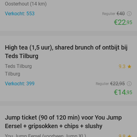
Oosterhout (14 km)
Verkocht: 553
€40
Regulier
€22
,95
favorite_border
High tea (1,5 uur), shared brunch of ontbijt bij
35%
Teds Tilburg
Teds Tilburg
9.3
star
Tilburg
Verkocht: 399
€22
,95
Regulier
€14
,95
favorite_border
Jump ticket (90 of 120 min) voor You Jump
61%
Eersel + gripsokken + chips + slushy
You Jump Eersel (voorheen Jump XL)
9.8
star