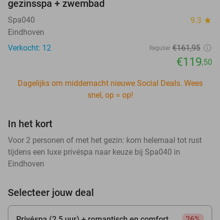
gezinsspa + zwembad
Spa040
9.3
star
Eindhoven
Verkocht: 12
€161
,95
Regulier
€119
,50
Dagelijks om middernacht nieuwe Social Deals. Wees
snel, op = op!
In het kort
Voor 2 personen of met het gezin: kom helemaal tot rust
tijdens een luxe privéspa naar keuze bij Spa040 in
Eindhoven
Selecteer jouw deal
Privéspa (2,5 uur) + romantisch en comfort
26%