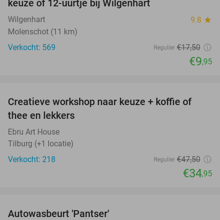
keuze of 12-uurtje bij Wilgenhart
Wilgenhart
9.8
star
Molenschot (11 km)
Verkocht: 569
€17
,50
Regulier
€9
,95
favorite_border
Creatieve workshop naar keuze + koffie of
26%
thee en lekkers
Ebru Art House
Tilburg (+1 locatie)
Verkocht: 218
€47
,50
Regulier
€34
,95
favorite_border
Autowasbeurt 'Pantser'
45%