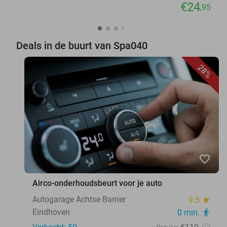
€24
,95
Deals in de buurt van Spa040
28%
favorite_border
Airco-onderhoudsbeurt voor je auto
Autogarage Achtse Barrier
9.5
star
Eindhoven
0 min.
directions_walk