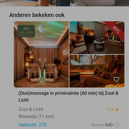
Anderen bekeken ook
49%
favorite_border
(Duo)massage in privéruimte (60 min) bij Zout &
Licht
Zout & Licht
9.9
star
Waalwijk (11 km)
Verkocht: 275
€49
Regulier