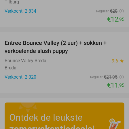
Tilburg
Verkocht: 2.834
€20
Regulier
€12
,95
favorite_border
Entree Bounce Valley (2 uur) + sokken +
46%
verkoelende slush puppy
Bounce Valley Breda
9.6
star
Breda
Verkocht: 2.020
€21
,95
Regulier
€11
,95
Ontdek de leukste
zomervakantiedeals
!