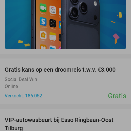
favorite_border
Gratis kans op een droomreis t.w.v. €3.000
Social Deal Win
Online
Gratis
Verkocht: 186.052
favorite_border
VIP-autowasbeurt bij Esso Ringbaan-Oost
42%
Tilburg