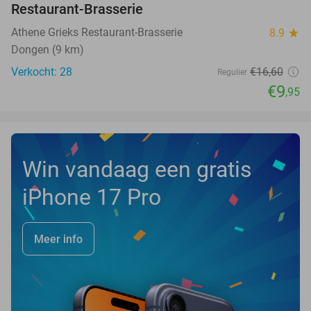
Restaurant-Brasserie
TODAY
Athene Grieks Restaurant-Brasserie
8.9
star
Dongen (9 km)
Verkocht: 28
€16
,60
Regulier
€9
,95
Win vandaag een gratis
iPhone 17 Pro
Meer info