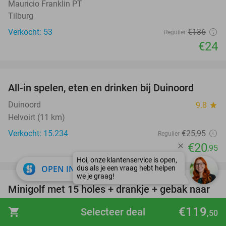
Mauricio Franklin PT
Tilburg
Verkocht: 53
€136
Regulier
€24
favorite_border
All-in spelen, eten en drinken bij Duinoord
19%
Duinoord
9.8
star
Helvoirt (11 km)
Verkocht: 15.234
€25
,95
Regulier
€20
,95
favorite_border
close
OPEN IN APP
Minigolf met 15 holes + drankje + gebak naar
41%
keuze bij Het Wapen van Kaatsheuvel
€119
shopping_cart
Selecteer deal
,50
Het Wapen van Kaatsheuvel
9.0
star