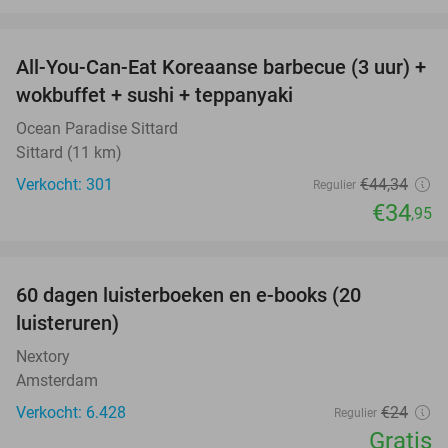
favorite_border
All-You-Can-Eat Koreaanse barbecue (3 uur) +
21%
wokbuffet + sushi + teppanyaki
Ocean Paradise Sittard
Sittard (11 km)
Verkocht: 301
€44
,34
Regulier
€34
,95
favorite_border
100%
60 dagen luisterboeken en e-books (20
luisteruren)
Nextory
Amsterdam
Verkocht: 6.428
€24
Regulier
Gratis