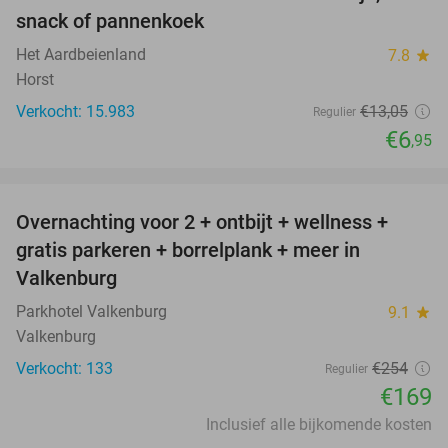
47%
snack of pannenkoek
Het Aardbeienland
7.8
star
Horst
Verkocht: 15.983
€13
,05
Regulier
€6
,95
favorite_border
Overnachting voor 2 + ontbijt + wellness +
33%
gratis parkeren + borrelplank + meer in
Valkenburg
Parkhotel Valkenburg
9.1
star
Valkenburg
Verkocht: 133
€254
Regulier
€169
Inclusief alle bijkomende kosten