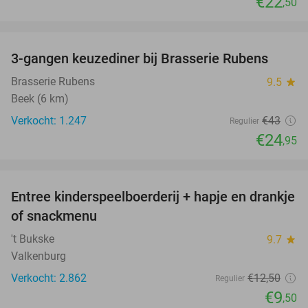
€22
,50
favorite_border
3-gangen keuzediner bij Brasserie Rubens
42%
Brasserie Rubens
9.5
star
Beek (6 km)
Verkocht: 1.247
€43
Regulier
€24
,95
favorite_border
Entree kinderspeelboerderij + hapje en drankje
24%
of snackmenu
't Bukske
9.7
star
Valkenburg
Verkocht: 2.862
€12
,50
Regulier
€9
,50