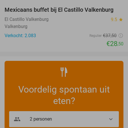
Mexicaans buffet bij El Castillo Valkenburg
24%
El Castillo Valkenburg
9.5
star
Valkenburg
Verkocht: 2.083
€37
,50
Regulier
€28
,50
Voordelig spontaan uit
eten?