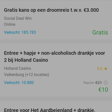
Gratis kans op een droomreis t.w.v. €3.000
Social Deal Win
Online
Gratis
Verkocht: 185.783
favorite_border
Entree + hapje + non-alcoholisch drankje voor
52%
2 bij Holland Casino
Holland Casino
9.6
star
Valkenburg (+12 locaties)
Verkocht: 10.880
€21
Regulier
€10
favorite_border
Entree voor Het Aardbeienland + drankje,