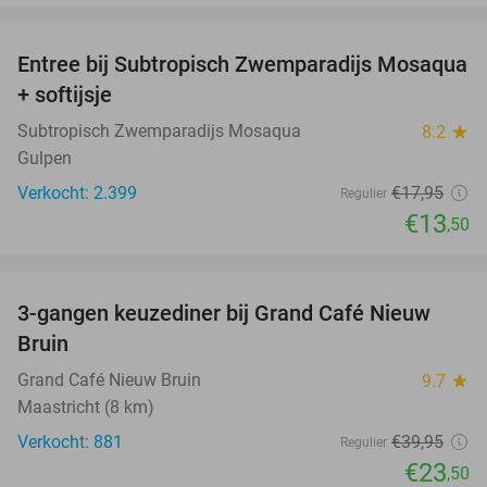
favorite_border
Entree bij Subtropisch Zwemparadijs Mosaqua
25%
+ softijsje
Subtropisch Zwemparadijs Mosaqua
8.2
star
Gulpen
Verkocht: 2.399
€17
,95
Regulier
€13
,50
favorite_border
3-gangen keuzediner bij Grand Café Nieuw
41%
Bruin
Grand Café Nieuw Bruin
9.7
star
Maastricht (8 km)
Verkocht: 881
€39
,95
Regulier
€23
,50