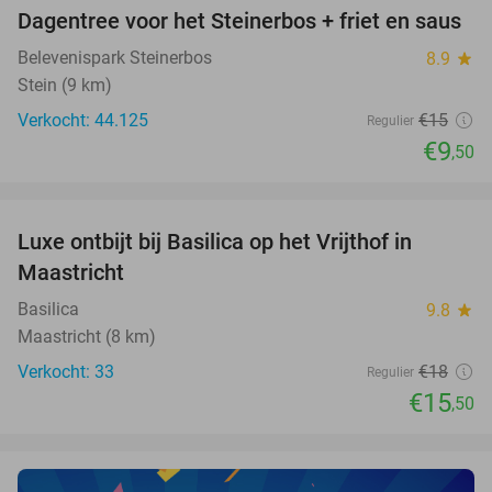
Dagentree voor het Steinerbos + friet en saus
37%
Belevenispark Steinerbos
8.9
star
Stein (9 km)
Verkocht: 44.125
€15
Regulier
€9
,50
favorite_border
Luxe ontbijt bij Basilica op het Vrijthof in
14%
NEW
Maastricht
TODAY
Basilica
9.8
star
Maastricht (8 km)
Verkocht: 33
€18
Regulier
€15
,50