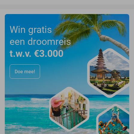
Win gratis
een droomreis
t.w.v. €3.000
Doe mee!