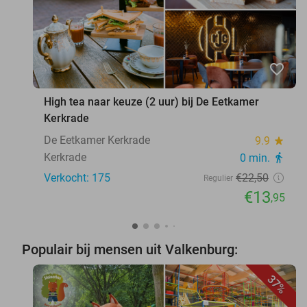
favorite_border
High tea naar keuze (2 uur) bij De Eetkamer
Kerkrade
De Eetkamer Kerkrade
9.9
star
Kerkrade
0 min.
directions_walk
Verkocht: 175
€22
,50
Regulier
€13
,95
Populair bij mensen uit Valkenburg:
37%