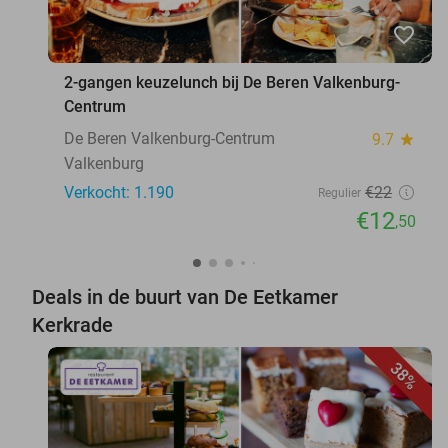
favorite_border
2-gangen keuzelunch bij De Beren Valkenburg-
Centrum
De Beren Valkenburg-Centrum
9.7
star
Valkenburg
Verkocht: 1.190
€22
Regulier
€12
,50
Deals in de buurt van De Eetkamer
Kerkrade
38%