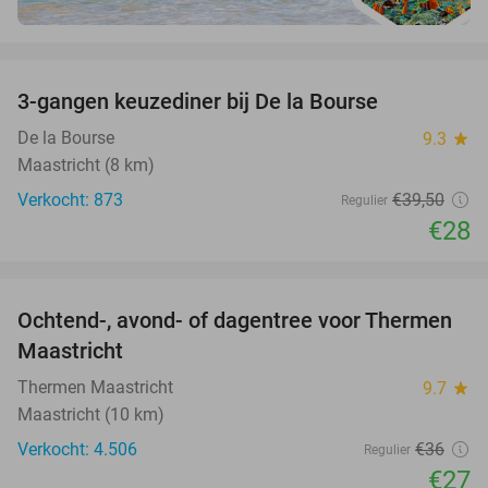
favorite_border
3-gangen keuzediner bij De la Bourse
29%
De la Bourse
9.3
star
Maastricht (8 km)
Verkocht: 873
€39
,50
Regulier
€28
favorite_border
Ochtend-, avond- of dagentree voor Thermen
25%
Maastricht
Thermen Maastricht
9.7
star
Maastricht (10 km)
Verkocht: 4.506
€36
Regulier
€27