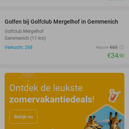
favorite_border
Golfen bij Golfclub Mergelhof in Gemmenich
46%
Golfclub Mergelhof
Gemmenich (11 km)
Verkocht: 268
€65
Regulier
€34
,90
Ontdek de leukste
zomervakantiedeals
!
Bekijk nu