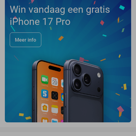
Win vandaag een gratis
iPhone 17 Pro
Meer info
favorite_border