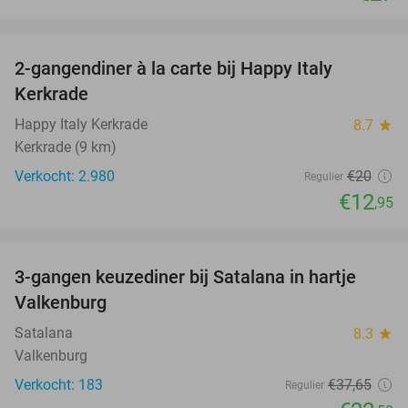
favorite_border
2-gangendiner à la carte bij Happy Italy
35%
Kerkrade
Happy Italy Kerkrade
8.7
star
Kerkrade (9 km)
Verkocht: 2.980
€20
Regulier
€12
,95
favorite_border
3-gangen keuzediner bij Satalana in hartje
40%
Valkenburg
Satalana
8.3
star
Valkenburg
Verkocht: 183
€37
,65
Regulier