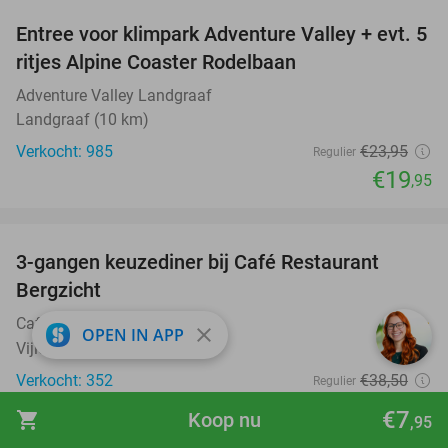
Entree voor klimpark Adventure Valley + evt. 5
17%
ritjes Alpine Coaster Rodelbaan
Adventure Valley Landgraaf
Landgraaf (10 km)
Verkocht: 985
€23
,95
Regulier
€19
,95
favorite_border
3-gangen keuzediner bij Café Restaurant
31%
Bergzicht
Café Restaurant Bergzicht
9.9
star
close
OPEN IN APP
Vijlen (10 km)
Verkocht: 352
€38
,50
Regulier
€26
,50
€7
shopping_cart
Koop nu
,95
favorite_border