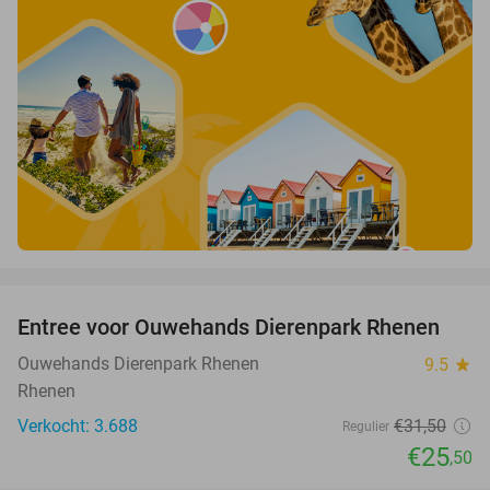
favorite_border
Entree voor Ouwehands Dierenpark Rhenen
19%
Ouwehands Dierenpark Rhenen
9.5
star
Rhenen
Verkocht: 3.688
€31
,50
Regulier
€25
,50