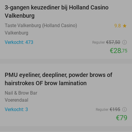
3-gangen keuzediner bij Holland Casino
50%
Valkenburg
Taste Valkenburg (Holland Casino)
9.8
star
Valkenburg
Verkocht: 473
€57
,50
Regulier
€28
,75
favorite_border
PMU eyeliner, deepliner, powder brows of
59%
hairstrokes OF brow lamination
Nail & Brow Bar
Voerendaal
Verkocht: 3
€195
Regulier
€79
favorite_border