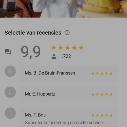
Selectie van recensies
info_outlined
9,9
1.722
B.
Ms. B. De Bruin-Franssen
E.
Mr. E. Huppertz
T.
Ms. T. Bos
Super leuke bediening en snelle service