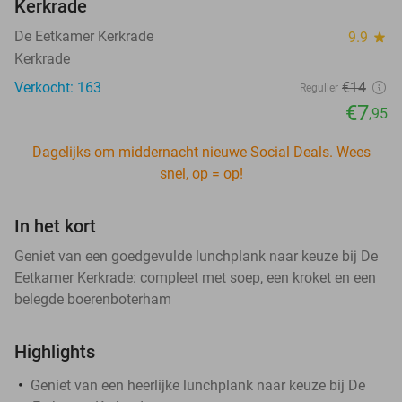
Kerkrade
De Eetkamer Kerkrade
9.9
star
Kerkrade
Verkocht: 163
€14
Regulier
€7
,95
Dagelijks om middernacht nieuwe Social Deals. Wees
snel, op = op!
In het kort
Geniet van een goedgevulde lunchplank naar keuze bij De
Eetkamer Kerkrade: compleet met soep, een kroket en een
belegde boerenboterham
Highlights
Geniet van een heerlijke lunchplank naar keuze bij De