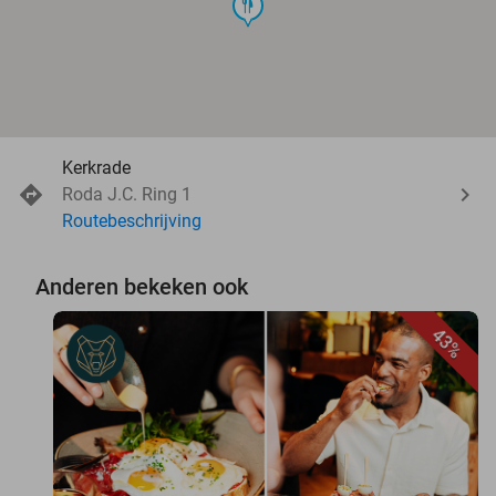
food
Kerkrade
Roda J.C. Ring 1
Routebeschrijving
Anderen bekeken ook
43%