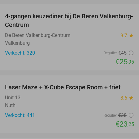
favorite_border
4-gangen keuzediner bij De Beren Valkenburg-
42%
Centrum
De Beren Valkenburg-Centrum
9.7
star
Valkenburg
Verkocht: 320
€45
Regulier
€25
,95
favorite_border
Laser Maze + X-Cube Escape Room + friet
39%
Unit 13
8.6
star
Nuth
Verkocht: 441
€38
Regulier
€23
,25
favorite_border