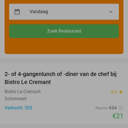
Zoek Restaurant
favorite_border
2- of 4-gangenlunch of -diner van de chef bij
38%
Bistro Le Cremant
Bistro Le Cremant
9.6
star
Schimmert
Verkocht: 305
€34
Regulier
€21
favorite_border