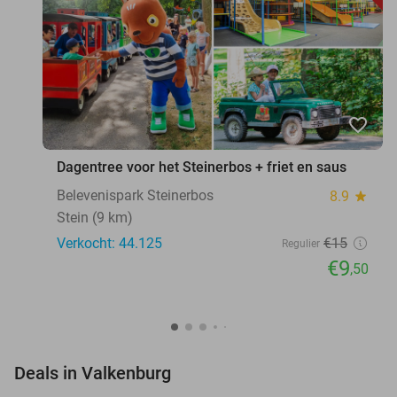
favorite_border
Dagentree voor het Steinerbos + friet en saus
Belevenispark Steinerbos
8.9
star
Stein (9 km)
Verkocht: 44.125
€15
Regulier
€9
,50
favorite_border
Deals in Valkenburg