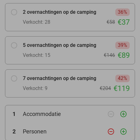
2 overnachtingen op de camping
36%
€37
Verkocht: 28
€58
5 overnachtingen op de camping
39%
€89
Verkocht: 15
€146
7 overnachtingen op de camping
42%
€119
Verkocht: 9
€204
remove_circle_outline
add_circle_outline
1
Accommodatie
remove_circle_outline
add_circle_outline
2
Personen