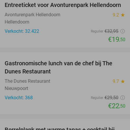
Entreeticket voor Avonturenpark Hellendoorn
41%
Avonturenpark Hellendoorn
9.2
star
Hellendoorn
Verkocht: 32.422
€32
,95
Regulier
€19
,50
favorite_border
Gastronomische lunch van de chef bij The
24%
Dunes Restaurant
The Dunes Restaurant
9.7
star
Nieuwpoort
Verkocht: 368
€29
,50
Regulier
€22
,50
favorite_border
Borrelplank met warme tapas + cocktail bij