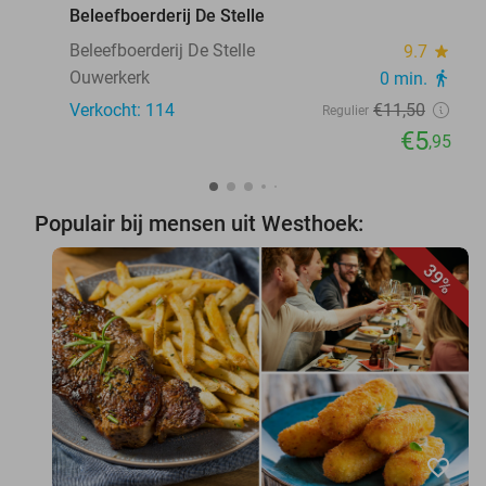
Beleefboerderij De Stelle
Beleefboerderij De Stelle
9.7
star
Ouwerkerk
0 min.
directions_walk
Verkocht: 114
€11
,50
Regulier
€5
,95
Populair bij mensen uit Westhoek:
39%
favorite_border