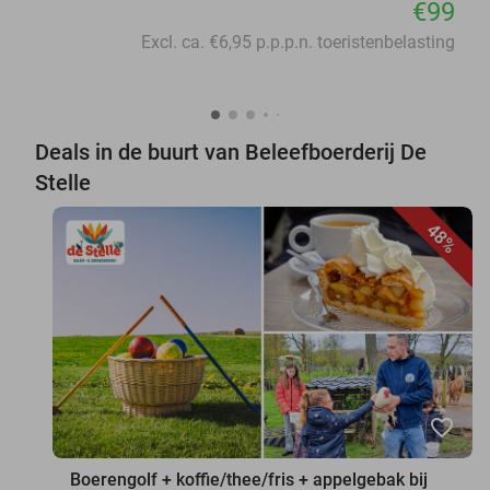
€99
Excl. ca. €6,95 p.p.p.n. toeristenbelasting
Deals in de buurt van Beleefboerderij De
Stelle
48%
favorite_border
Boerengolf + koffie/thee/fris + appelgebak bij