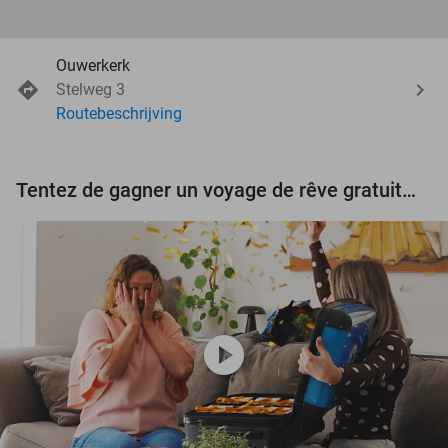
Ouwerkerk
Stelweg 3
Routebeschrijving
Tentez de gagner un voyage de rêve gratuit d'une valeur de 3.000 € !
play_circle