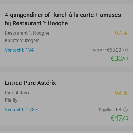
4-gangendiner of -lunch à la carte + amuses
46%
bij Restaurant 't Hooghe
Restaurant ´t Hooghe
9.3
star
Kachtem-Izegem
Verkocht: 134
€63
,20
Regulier
€33
,90
favorite_border
Entree Parc Astérix
30%
Parc Astérix
9.6
star
Plailly
Verkocht: 1.737
€68
Regulier
€47
,60