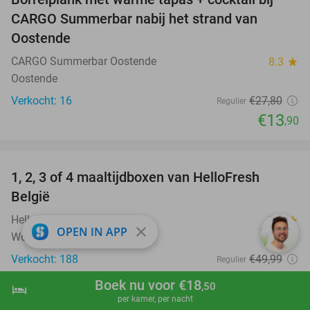
50%
CARGO Summerbar nabij het strand van
Oostende
CARGO Summerbar Oostende
8.3
star
Oostende
Verkocht: 16
€27
,80
Regulier
€13
,90
favorite_border
1, 2, 3 of 4 maaltijdboxen van HelloFresh
52%
België
HelloFresh
7.2
star
close
OPEN IN APP
Wordt thuisbezorgd
Verkocht: 188
€49
,99
Regulier
€23
,99
Boek nu voor €18
,50
hotel
shopping_cart
Boek nu
navigate_next
favorite_border
per kamer, per nacht