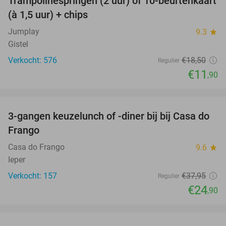
Trampolinespringen (2 uur) of 10-beurtenkaart
36%
(à 1,5 uur) + chips
Jumplay
9.3
star
Gistel
Verkocht: 576
€18
,50
Regulier
€11
,90
favorite_border
3-gangen keuzelunch of -diner bij bij Casa do
34%
Frango
Casa do Frango
9.6
star
Ieper
Verkocht: 157
€37
,95
Regulier
€24
,90
favorite_border