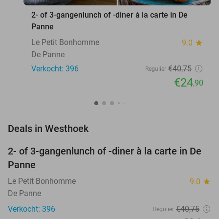
2- of 3-gangenlunch of -diner à la carte in De
Panne
Le Petit Bonhomme
9.0
star
De Panne
Verkocht: 396
€40
,75
Regulier
€24
,90
favorite_border
Deals in Westhoek
2- of 3-gangenlunch of -diner à la carte in De
39%
Panne
Le Petit Bonhomme
9.0
star
De Panne
Verkocht: 396
€40
,75
Regulier