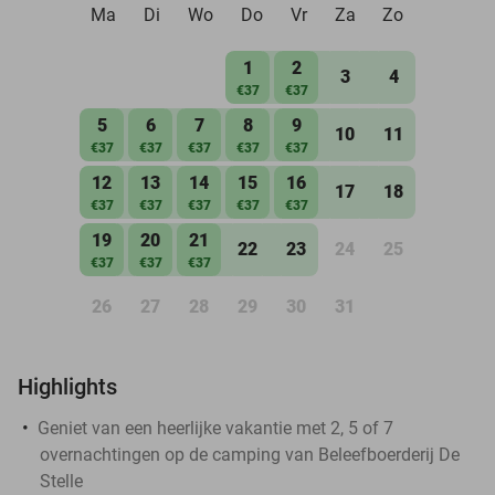
Ma
Di
Wo
Do
Vr
Za
Zo
1
2
3
4
€37
€37
5
6
7
8
9
10
11
€37
€37
€37
€37
€37
12
13
14
15
16
17
18
€37
€37
€37
€37
€37
19
20
21
22
23
24
25
€37
€37
€37
26
27
28
29
30
31
Highlights
Geniet van een heerlijke vakantie met 2, 5 of 7
overnachtingen op de camping van Beleefboerderij De
Stelle