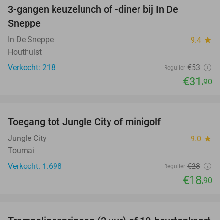
3-gangen keuzelunch of -diner bij In De
40%
Sneppe
In De Sneppe
9.4
star
Houthulst
Verkocht: 218
€53
Regulier
€31
,90
favorite_border
Toegang tot Jungle City of minigolf
18%
Jungle City
9.0
star
Tournai
Verkocht: 1.698
€23
Regulier
€18
,90
favorite_border