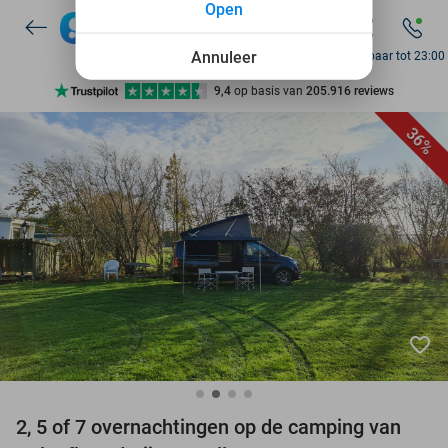
Open
7 dagen per week beschikbaar
10+ miljoen leden
Annuleer
Bereikbaar tot 23:00
9,4
op basis van
205.916 reviews
Ontdek 15.000+ deals
36%
7 dagen per week beschikbaar
10+ miljoen leden
favorite_border
2, 5 of 7 overnachtingen op de camping van