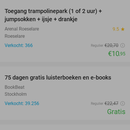
Toegang trampolinepark (1 of 2 uur) +
47%
jumpsokken + ijsje + drankje
Arenal Roeselare
9.5
star
Roeselare
Verkocht: 366
€20
,70
Regulier
€10
,95
favorite_border
100%
75 dagen gratis luisterboeken en e-books
BookBeat
Stockholm
Verkocht: 39.256
€22
,47
Regulier
Gratis
favorite_border