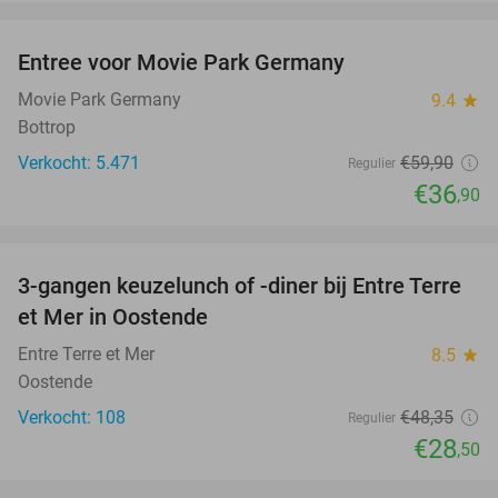
favorite_border
Entree voor Movie Park Germany
38%
Movie Park Germany
9.4
star
Bottrop
Verkocht: 5.471
€59
,90
Regulier
€36
,90
favorite_border
3-gangen keuzelunch of -diner bij Entre Terre
41%
et Mer in Oostende
Entre Terre et Mer
8.5
star
Oostende
Verkocht: 108
€48
,35
Regulier
€28
,50
favorite_border