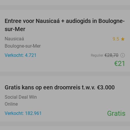
favorite_border
Entree voor Nausicaá + audiogids in Boulogne-
27%
sur-Mer
Nausicaá
9.5
star
Boulogne-sur-Mer
Verkocht: 4.721
€28
,70
Regulier
€21
favorite_border
Gratis kans op een droomreis t.w.v. €3.000
Social Deal Win
Online
Gratis
Verkocht: 182.961
favorite_border