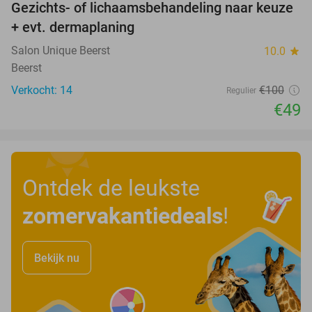
Gezichts- of lichaamsbehandeling naar keuze
51%
+ evt. dermaplaning
Salon Unique Beerst
10.0
star
Beerst
Verkocht: 14
€100
Regulier
€49
Ontdek de leukste
zomervakantiedeals
!
Bekijk nu