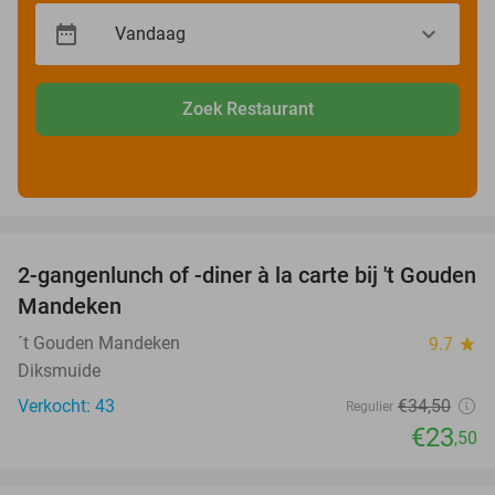
Zoek Restaurant
favorite_border
2-gangenlunch of -diner à la carte bij 't Gouden
32%
Mandeken
´t Gouden Mandeken
9.7
star
Diksmuide
Verkocht: 43
€34
,50
Regulier
€23
,50
favorite_border