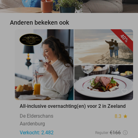
Anderen bekeken ook
40%
favorite_border
All-inclusive overnachting(en) voor 2 in Zeeland
De Elderschans
8.3
star
Aardenburg
Verkocht: 2.482
€166
Regulier