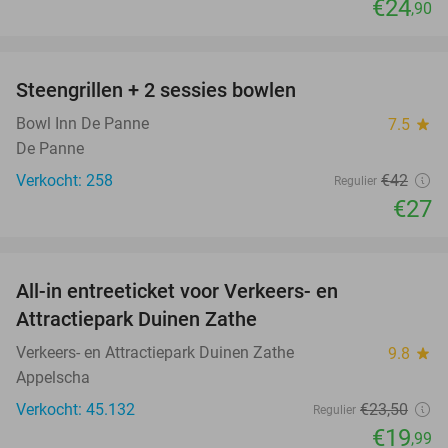
€24
,90
favorite_border
Steengrillen + 2 sessies bowlen
36%
Bowl Inn De Panne
7.5
star
De Panne
Verkocht: 258
€42
Regulier
€27
favorite_border
All-in entreeticket voor Verkeers- en
15%
Attractiepark Duinen Zathe
Verkeers- en Attractiepark Duinen Zathe
9.8
star
Appelscha
Verkocht: 45.132
€23
,50
Regulier
€19
,99