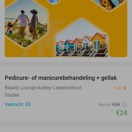
favorite_border
Pedicure- of manicurebehandeling + gellak
55%
Beauty Lounge Audrey Laserinstituut
9.4
star
Staden
Verkocht: 83
€53
Regulier
€24
favorite_border