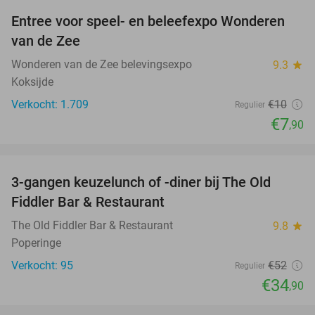
Entree voor speel- en beleefexpo Wonderen
21%
van de Zee
Wonderen van de Zee belevingsexpo
9.3
star
Koksijde
Verkocht: 1.709
€10
Regulier
€7
,90
favorite_border
3-gangen keuzelunch of -diner bij The Old
33%
Fiddler Bar & Restaurant
The Old Fiddler Bar & Restaurant
9.8
star
Poperinge
Verkocht: 95
€52
Regulier
€34
,90
favorite_border