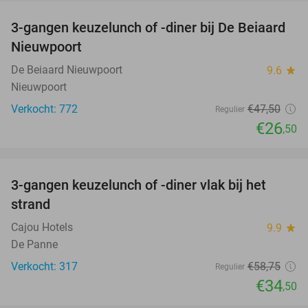
3-gangen keuzelunch of -diner bij De Beiaard
44%
Nieuwpoort
De Beiaard Nieuwpoort
9.6
star
Nieuwpoort
Verkocht: 772
€47
,50
Regulier
€26
,50
favorite_border
3-gangen keuzelunch of -diner vlak bij het
41%
strand
Cajou Hotels
9.9
star
De Panne
Verkocht: 317
€58
,75
Regulier
€34
,50
favorite_border