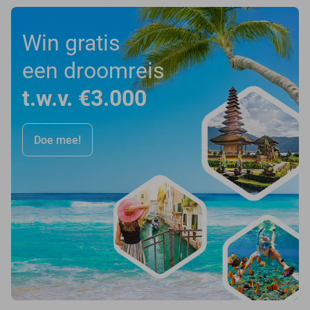
Win gratis
een droomreis
t.w.v. €3.000
Doe mee!