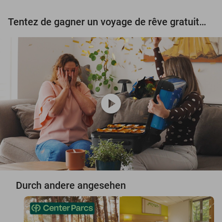
Tentez de gagner un voyage de rêve gratuit d'une valeur de 3.000 € !
play_circle
Durch andere angesehen