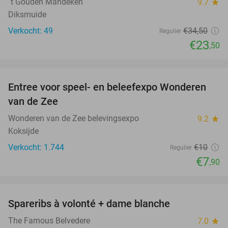
´t Gouden Mandeken
9.7
star
Diksmuide
Verkocht: 49
€34
,50
Regulier
€23
,50
favorite_border
Entree voor speel- en beleefexpo Wonderen
21%
van de Zee
Wonderen van de Zee belevingsexpo
9.2
star
Koksijde
Verkocht: 1.744
€10
Regulier
€7
,90
favorite_border
Spareribs à volonté + dame blanche
30%
The Famous Belvedere
7.0
star