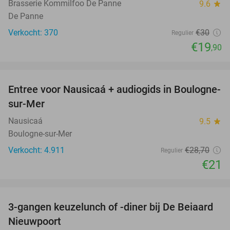
Brasserie Kommilfoo De Panne
9.6
star
De Panne
Verkocht: 370
€30
Regulier
€19
,90
favorite_border
Entree voor Nausicaá + audiogids in Boulogne-
27%
sur-Mer
Nausicaá
9.5
star
Boulogne-sur-Mer
Verkocht: 4.911
€28
,70
Regulier
€21
favorite_border
3-gangen keuzelunch of -diner bij De Beiaard
44%
Nieuwpoort