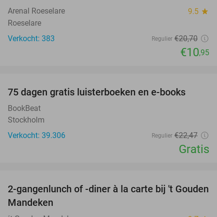
Arenal Roeselare
9.5
star
Roeselare
Verkocht: 383
€20
,70
Regulier
€10
,95
favorite_border
100%
75 dagen gratis luisterboeken en e-books
BookBeat
Stockholm
Verkocht: 39.306
€22
,47
Regulier
Gratis
favorite_border
2-gangenlunch of -diner à la carte bij 't Gouden
32%
Mandeken