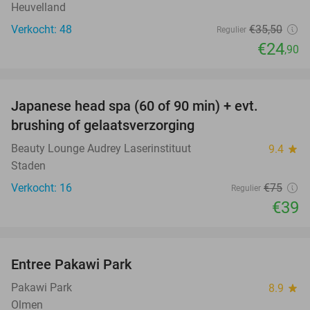
Heuvelland
Verkocht: 48
€35
,50
Regulier
€24
,90
favorite_border
Japanese head spa (60 of 90 min) + evt.
48%
brushing of gelaatsverzorging
Beauty Lounge Audrey Laserinstituut
9.4
star
Staden
Verkocht: 16
€75
Regulier
€39
favorite_border
Entree Pakawi Park
28%
Pakawi Park
8.9
star
Olmen