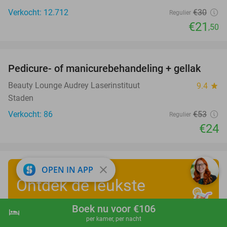
Verkocht: 12.712
€30
Regulier
€21
,50
favorite_border
Pedicure- of manicurebehandeling + gellak
55%
Beauty Lounge Audrey Laserinstituut
9.4
star
Staden
Verkocht: 86
€53
Regulier
€24
close
OPEN IN APP
Ontdek de leukste
zomervakantiedeals
!
Boek nu voor €106
hotel
shopping_cart
Boek nu
navigate_next
per kamer, per nacht