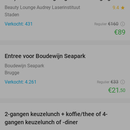
Beauty Lounge Audrey Laserinstituut
9.4
star
Staden
Verkocht: 431
€160
Regulier
€89
favorite_border
Entree voor Boudewijn Seapark
35%
Boudewijn Seapark
Brugge
Verkocht: 4.261
€33
Regulier
€21
,50
favorite_border
2-gangen keuzelunch + koffie/thee of 4-
34%
gangen keuzelunch of -diner