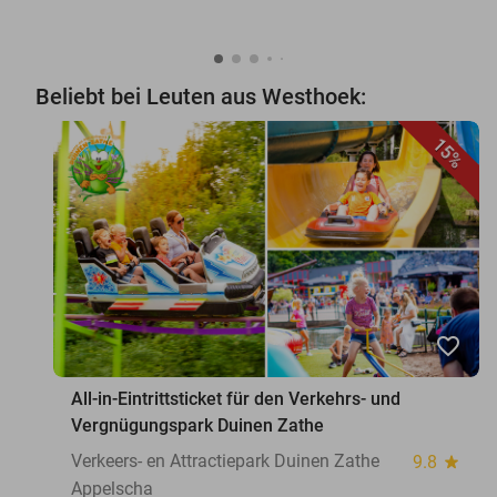
Beliebt bei Leuten aus Westhoek:
15%
favorite_border
All-in-Eintrittsticket für den Verkehrs- und
Vergnügungspark Duinen Zathe
Verkeers- en Attractiepark Duinen Zathe
9.8
star
Appelscha