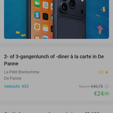
favorite_border
2- of 3-gangenlunch of -diner à la carte in De
39%
Panne
Le Petit Bonhomme
9.0
star
De Panne
Verkocht: 433
€40
,75
Regulier
€24
,90
favorite_border