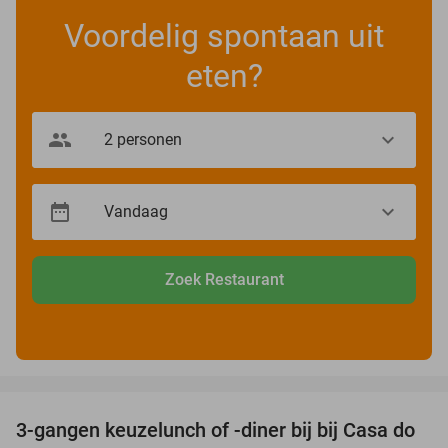
Voordelig spontaan uit
eten?
Zoek Restaurant
favorite_border
3-gangen keuzelunch of -diner bij bij Casa do
34%