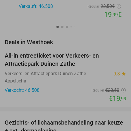
Verkauft: 46.508
23
,50
€
Regulär
19
€
,99
favorite_border
Deals in Westhoek
All-in entreeticket voor Verkeers- en
15%
Attractiepark Duinen Zathe
Verkeers- en Attractiepark Duinen Zathe
9.8
star
Appelscha
Verkocht: 46.508
€23
,50
Regulier
€19
,99
favorite_border
Gezichts- of lichaamsbehandeling naar keuze
51%
+ evt. dermaplaning