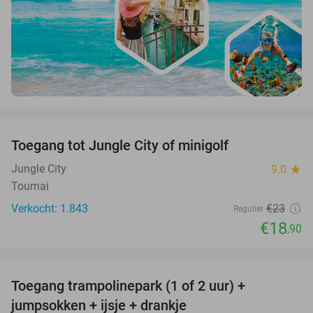
favorite_border
Toegang tot Jungle City of minigolf
18%
Jungle City
9.0
star
Tournai
Verkocht: 1.843
€23
Regulier
€18
,90
favorite_border
Toegang trampolinepark (1 of 2 uur) +
47%
jumpsokken + ijsje + drankje