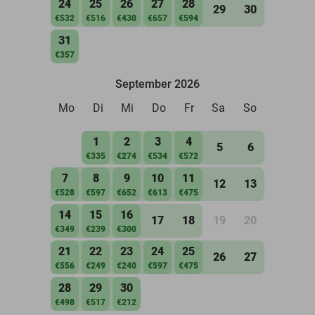
24
25
26
27
28
29
30
€532
€516
€430
€657
€594
31
€357
September 2026
Mo
Di
Mi
Do
Fr
Sa
So
1
2
3
4
5
6
€335
€274
€534
€572
7
8
9
10
11
12
13
€528
€597
€652
€613
€475
14
15
16
17
18
19
20
€349
€239
€300
21
22
23
24
25
26
27
€556
€249
€240
€597
€475
28
29
30
€498
€517
€212