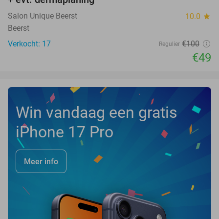
Salon Unique Beerst
10.0
star
Beerst
Verkocht: 17
€100
Regulier
€49
Win vandaag een gratis
iPhone 17 Pro
Meer info