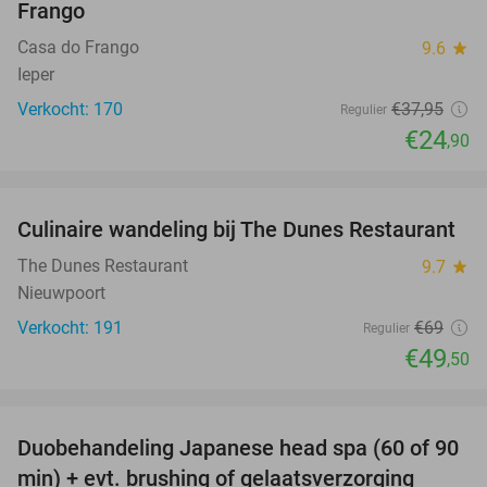
Frango
Casa do Frango
9.6
star
Ieper
Verkocht: 170
€37
,95
Regulier
€24
,90
favorite_border
Culinaire wandeling bij The Dunes Restaurant
28%
The Dunes Restaurant
9.7
star
Nieuwpoort
Verkocht: 191
€69
Regulier
€49
,50
favorite_border
Duobehandeling Japanese head spa (60 of 90
44%
min) + evt. brushing of gelaatsverzorging