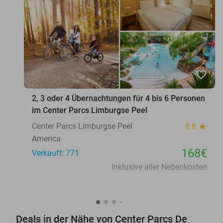
favorite_border
2, 3 oder 4 Übernachtungen für 4 bis 6 Personen
im Center Parcs Limburgse Peel
Center Parcs Limburgse Peel
8.8
star
America
168€
Verkauft: 771
Inklusive aller Nebenkosten
Deals in der Nähe von Center Parcs De