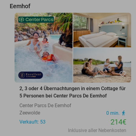
Eemhof
favorite_border
2, 3 oder 4 Übernachtungen in einem Cottage für
5 Personen bei Center Parcs De Eemhof
Center Parcs De Eemhof
Zeewolde
0 min.
directions_walk
214€
Verkauft: 53
Inklusive aller Nebenkosten