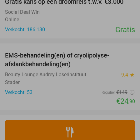
Gratis kans op een droomreis t.w.v. €3.000
Social Deal Win
Online
Gratis
Verkocht: 186.130
favorite_border
EMS-behandeling(en) of cryolipolyse-
83%
afslankbehandeling(en)
Beauty Lounge Audrey Laserinstituut
9.4
star
Staden
Verkocht: 53
€149
Regulier
€24
,90