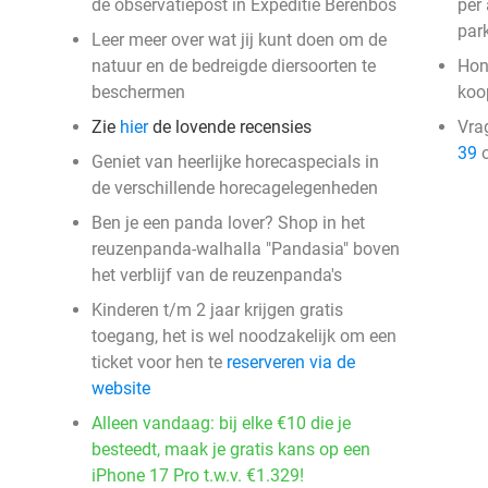
de observatiepost in Expeditie Berenbos
per
park
Leer meer over wat jij kunt doen om de
natuur en de bedreigde diersoorten te
Hon
beschermen
ko
Zie
hier
de lovende recensies
Vra
39
o
Geniet van heerlijke horecaspecials in
de verschillende horecagelegenheden
Ben je een panda lover? Shop in het
reuzenpanda-walhalla "Pandasia" boven
het verblijf van de reuzenpanda's
Kinderen t/m 2 jaar krijgen gratis
toegang, het is wel noodzakelijk om een
ticket voor hen te
reserveren via de
website
Alleen vandaag: bij elke €10 die je
besteedt, maak je gratis kans op een
iPhone 17 Pro t.w.v. €1.329!