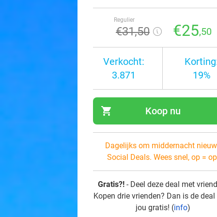
Regulier
€25
€31
,50
,50
Verkocht:
Korting
3.871
19%
shopping_cart
Koop nu
navi
Dagelijks om middernacht nieuw
Social Deals. Wees snel, op = op
Gratis?!
- Deel deze deal met vrien
Kopen drie vrienden? Dan is de deal
jou gratis! (
info
)