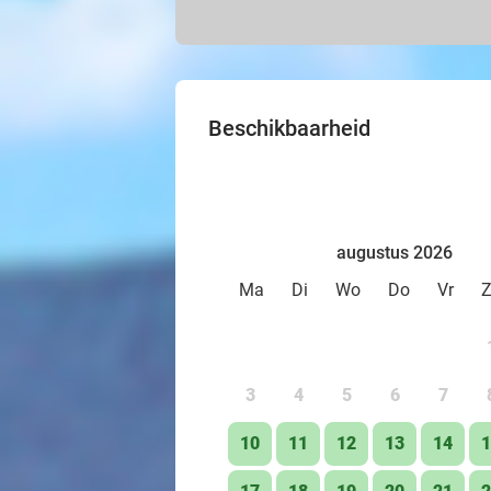
Beschikbaarheid
augustus 2026
Ma
Di
Wo
Do
Vr
3
4
5
6
7
10
11
12
13
14
1