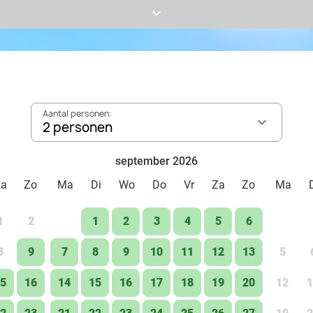
de Afrikaanse dieren in de vernieuwde speeltuin Umkho
keyboard_arrow_down
ringstaartmaki op de springkussens van de Maki Loung
horecaspecials in het Jungle restaurant of het Aziatis
verrassende familieshow vol humor en avontuur van B
Ontmoet de meest prachtige dieren van heel dichtbij en
leefgebied, de bedreiging van wilde soortgenoten en wa
Aantal personen:
beschermen.
2 personen
september 2026
Za
Zo
Ma
Di
Wo
Do
Vr
Za
Zo
Ma
1
2
1
2
3
4
5
6
8
9
7
8
9
10
11
12
13
5
5
16
14
15
16
17
18
19
20
12
1