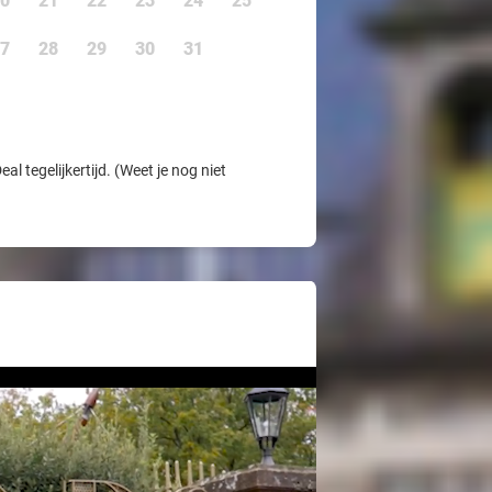
0
21
22
23
24
25
7
28
29
30
31
l tegelijkertijd. (Weet je nog niet