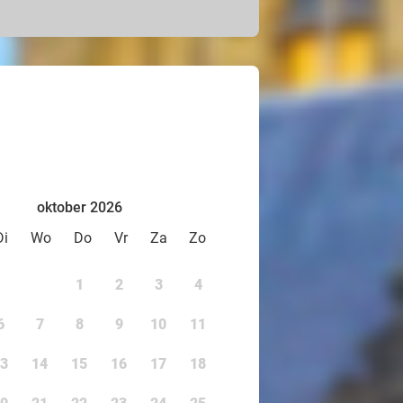
si of spring zo hoog als een
e. Geniet van heerlijke
che Pandasia en ga langs bij de
amboo Bill.
 leer meer over hun natuurlijke
t jij kunt doen om hen te
oktober 2026
Di
Wo
Do
Vr
Za
Zo
1
2
3
4
6
7
8
9
10
11
3
14
15
16
17
18