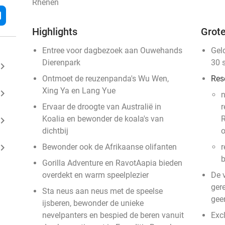
Rhenen
l
Highlights
Grote
Entree voor dagbezoek aan Ouwehands
Gel
Dierenpark
30 
ard_arrow_right
Ontmoet de reuzenpanda's Wu Wen,
Res
Xing Ya en Lang Yue
ard_arrow_right
n
Ervaar de droogte van Australië in
r
Koalia en bewonder de koala's van
R
ard_arrow_right
dichtbij
o
ard_arrow_right
Bewonder ook de Afrikaanse olifanten
r
b
Gorilla Adventure en RavotAapia bieden
overdekt en warm speelplezier
De 
gere
Sta neus aan neus met de speelse
gee
ijsberen, bewonder de unieke
nevelpanters en bespied de beren vanuit
Exc