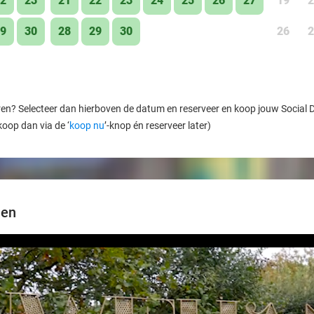
2
23
21
22
23
24
25
26
27
19
2
9
30
28
29
30
26
2
ren? Selecteer dan hierboven de datum en reserveer en koop jouw Social Dea
koop dan via de ‘
koop nu
’-knop én reserveer later)
nen