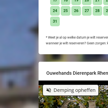
17
18
19
20
21
2
24
25
26
27
28
2
31
*
Weet je al op welke datum je wilt reserve
wanneer je wilt reserveren? Geen zorgen: 
Ouwehands Dierenpark Rhe
Demping opheffen
volume_off