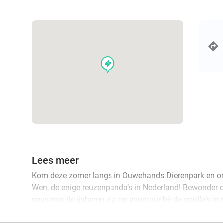
events
Lees meer
Kom deze zomer langs in Ouwehands Dierenpark en o
Wen, de enige reuzenpanda’s in Nederland! Bewonder de
neus met de ijsberen, ga op avontuur bij de gorilla’s i
in Het Berenbos. Hang zelf de beest uit in de overdekt