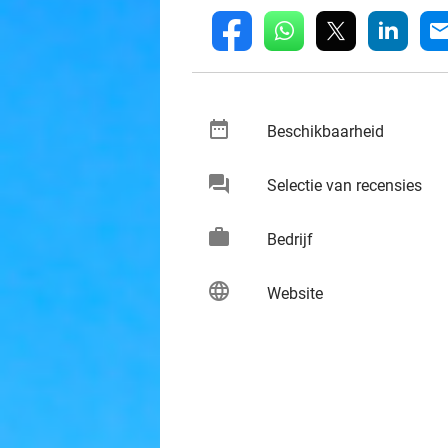
whatsapp
linkedin
fb
mai
date_range
keybo
Beschikbaarheid
chat
keybo
Selectie van recensies
work
keybo
Bedrijf
language
keybo
Website