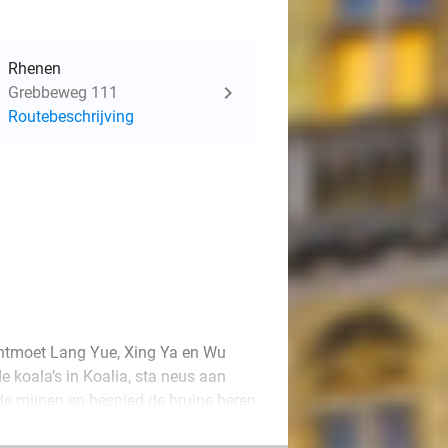
Rhenen
Grebbeweg 111
Routebeschrijving
ntmoet Lang Yue, Xing Ya en Wu
 koala’s in Koalia, sta neus aan
n de mijnen en bespied de bruine beren
e speeljungle RavotAapia, klim langs