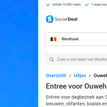
Ontdek 15.000+ deals
7 dagen per
Westhoek
Overzicht
>
Uitjes
>
Ouweh
Entree voor Ouweh
Entree voor dagbezoek aan O
leeuwen, olifanten, koala's 