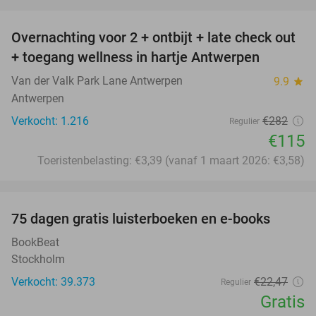
favorite_border
Overnachting voor 2 + ontbijt + late check out
59%
+ toegang wellness in hartje Antwerpen
Van der Valk Park Lane Antwerpen
9.9
star
Antwerpen
Verkocht: 1.216
€282
Regulier
€115
Toeristenbelasting: €3,39 (vanaf 1 maart 2026: €3,58)
favorite_border
100%
75 dagen gratis luisterboeken en e-books
BookBeat
Stockholm
Verkocht: 39.373
€22
,47
Regulier
Gratis