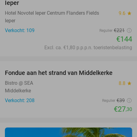
Ieper
Hotel Novotel Ieper Centrum Flanders Fields
9.6
star
Ieper
Verkocht: 109
€221
Regulier
€144
Excl. ca. €1,80 p.p.p.n. toeristenbelasting
favorite_border
Fondue aan het strand van Middelkerke
30%
Bistro @ SEA
8.8
star
Middelkerke
Verkocht: 208
€39
Regulier
€27
,30