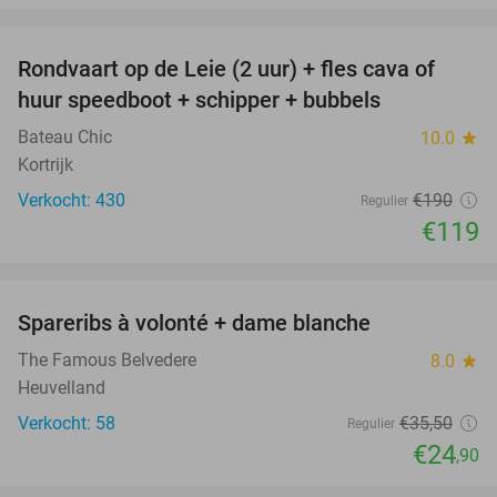
favorite_border
Rondvaart op de Leie (2 uur) + fles cava of
37%
huur speedboot + schipper + bubbels
Bateau Chic
10.0
star
Kortrijk
Verkocht: 430
€190
Regulier
€119
favorite_border
Spareribs à volonté + dame blanche
30%
The Famous Belvedere
8.0
star
Heuvelland
Verkocht: 58
€35
,50
Regulier
€24
,90
favorite_border