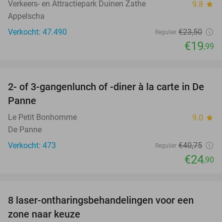
Verkeers- en Attractiepark Duinen Zathe
9.8
star
Appelscha
Verkocht: 47.490
€23
,50
Regulier
€19
,99
favorite_border
2- of 3-gangenlunch of -diner à la carte in De
39%
Panne
Le Petit Bonhomme
9.0
star
De Panne
Verkocht: 473
€40
,75
Regulier
€24
,90
favorite_border
8 laser-ontharingsbehandelingen voor een
86%
zone naar keuze