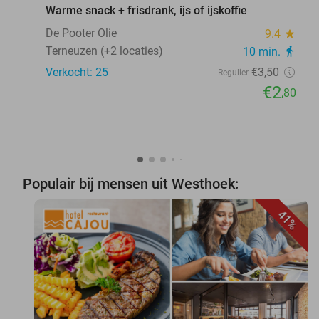
Warme snack + frisdrank, ijs of ijskoffie
De Pooter Olie
9.4
star
Terneuzen (+2 locaties)
10 min.
directions_walk
Verkocht: 25
€3
,50
Regulier
€2
,80
Populair bij mensen uit Westhoek:
41%