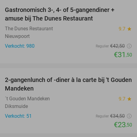
Gastronomisch 3-, 4- of 5-gangendiner +
26%
amuse bij The Dunes Restaurant
The Dunes Restaurant
9.7
star
Nieuwpoort
Verkocht: 980
€42
,50
Regulier
€31
,50
favorite_border
2-gangenlunch of -diner à la carte bij 't Gouden
32%
Mandeken
´t Gouden Mandeken
9.7
star
Diksmuide
Verkocht: 51
€34
,50
Regulier
€23
,50
favorite_border