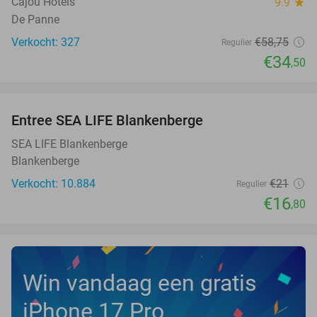
Cajou Hotels
9.9
star
De Panne
Verkocht: 327
€58
,75
Regulier
€34
,50
favorite_border
Entree SEA LIFE Blankenberge
20%
SEA LIFE Blankenberge
Blankenberge
Verkocht: 10.884
€21
Regulier
€16
,80
Win vandaag een gratis
iPhone 17 Pro