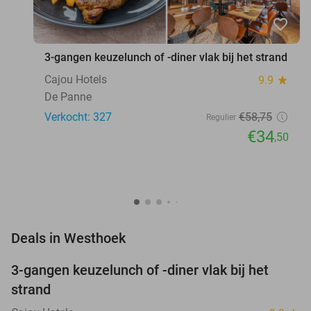
favorite_border
3-gangen keuzelunch of -diner vlak bij het strand
Cajou Hotels
9.9
star
De Panne
Verkocht: 327
€58
,75
Regulier
€34
,50
favorite_border
Deals in Westhoek
3-gangen keuzelunch of -diner vlak bij het
41%
strand