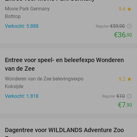
38%
Movie Park Germany
9.4
star
Bottrop
Verkocht: 5.888
€59
,90
Regulier
€36
,90
favorite_border
Entree voor speel- en beleefexpo Wonderen
21%
van de Zee
Wonderen van de Zee belevingsexpo
9.2
star
Koksijde
Verkocht: 1.818
€10
Regulier
€7
,90
favorite_border
Dagentree voor WILDLANDS Adventure Zoo
24%