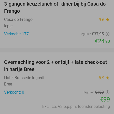
3-gangen keuzelunch of -diner bij bij Casa do
34%
Frango
Casa do Frango
9.6
star
Ieper
Verkocht: 177
€37
,95
Regulier
€24
,90
favorite_border
Overnachting voor 2 + ontbijt + late check-out
41%
NEW
in hartje Bree
TODAY
Hotel Brasserie Ingredi
8.9
star
Bree
Verkocht: 0
€168
Regulier
€99
Excl. ca. €3 p.p.p.n. toeristenbelasting