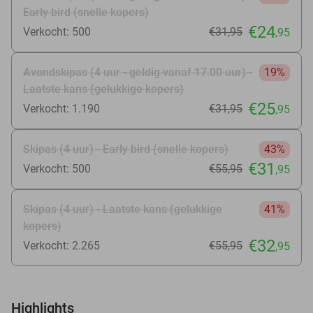
Early bird (snelle kopers)
€24
Verkocht: 500
€31
,95
,95
Avondskipas (4 uur - geldig vanaf 17.00 uur) -
19%
Laatste kans (gelukkige kopers)
€25
Verkocht: 1.190
€31
,95
,95
Skipas (4 uur) - Early bird (snelle kopers)
43%
€31
Verkocht: 500
€55
,95
,95
Skipas (4 uur) - Laatste kans (gelukkige
41%
kopers)
€32
Verkocht: 2.265
€55
,95
,95
Highlights