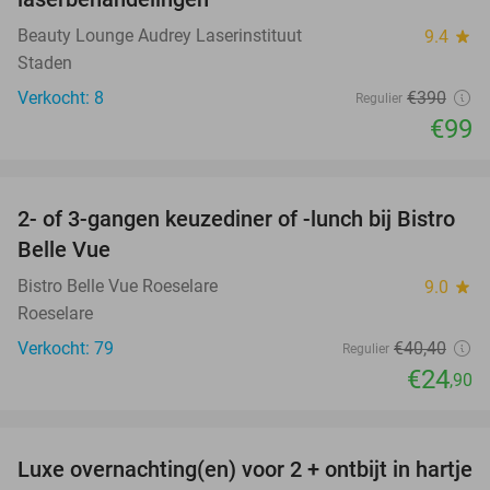
Beauty Lounge Audrey Laserinstituut
9.4
star
Staden
Verkocht: 8
€390
Regulier
€99
favorite_border
2- of 3-gangen keuzediner of -lunch bij Bistro
38%
Belle Vue
Bistro Belle Vue Roeselare
9.0
star
Roeselare
Verkocht: 79
€40
,40
Regulier
€24
,90
favorite_border
Luxe overnachting(en) voor 2 + ontbijt in hartje
35%