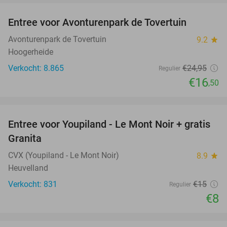
Entree voor Avonturenpark de Tovertuin
34%
Avonturenpark de Tovertuin
9.2
star
Hoogerheide
Verkocht: 8.865
€24
,95
Regulier
€16
,50
favorite_border
Entree voor Youpiland - Le Mont Noir + gratis
47%
Granita
CVX (Youpiland - Le Mont Noir)
8.9
star
Heuvelland
Verkocht: 831
€15
Regulier
€8
favorite_border