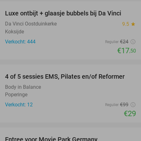
Luxe ontbijt + glaasje bubbels bij Da Vinci
27%
Da Vinci Oostduinkerke
9.5
star
Koksijde
Verkocht: 444
€24
Regulier
€17
,50
favorite_border
4 of 5 sessies EMS, Pilates en/of Reformer
71%
Body in Balance
Poperinge
Verkocht: 12
€99
Regulier
€29
favorite_border
Entree voor Movie Park Germany