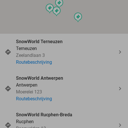
events
events
events
events
SnowWorld Terneuzen
Terneuzen
Zeelandlaan 3
Routebeschrijving
SnowWorld Antwerpen
Antwerpen
Moerelei 123
Routebeschrijving
SnowWorld Rucphen-Breda
Rucphen