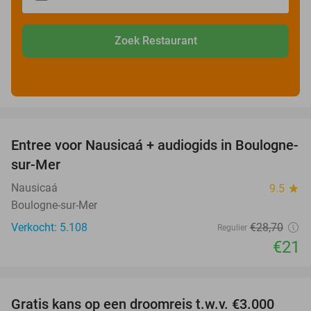
Zoek Restaurant
favorite_border
Entree voor Nausicaá + audiogids in Boulogne-
27%
sur-Mer
Nausicaá
9.5
star
Boulogne-sur-Mer
Verkocht: 5.108
€28
,70
Regulier
€21
favorite_border
Gratis kans op een droomreis t.w.v. €3.000