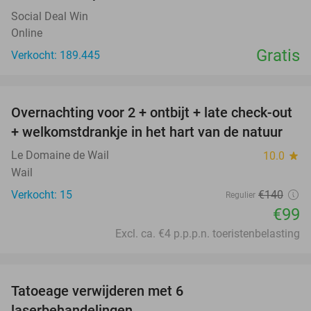
Social Deal Win
Online
Gratis
Verkocht: 189.445
favorite_border
Overnachting voor 2 + ontbijt + late check-out
29%
+ welkomstdrankje in het hart van de natuur
Le Domaine de Wail
10.0
star
Wail
Verkocht: 15
€140
Regulier
€99
Excl. ca. €4 p.p.p.n. toeristenbelasting
favorite_border
Tatoeage verwijderen met 6
75%
laserbehandelingen