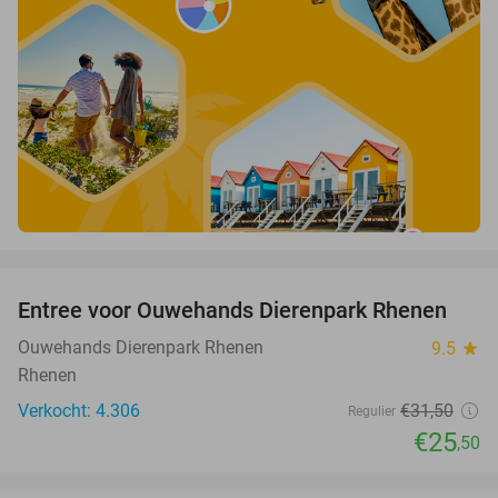
favorite_border
Entree voor Ouwehands Dierenpark Rhenen
19%
Ouwehands Dierenpark Rhenen
9.5
star
Rhenen
Verkocht: 4.306
€31
,50
Regulier
€25
,50
favorite_border