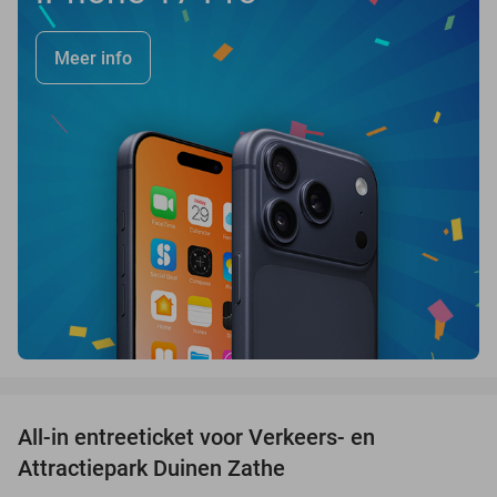
Meer info
favorite_border
All-in entreeticket voor Verkeers- en
15%
Attractiepark Duinen Zathe