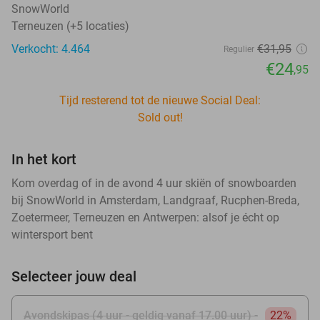
SnowWorld
Terneuzen (+5 locaties)
Verkocht: 4.464
€31
,95
Regulier
€24
,95
Tijd resterend tot de nieuwe Social Deal:
Sold out!
In het kort
Kom overdag of in de avond 4 uur skiën of snowboarden
bij SnowWorld in Amsterdam, Landgraaf, Rucphen-Breda,
Zoetermeer, Terneuzen en Antwerpen: alsof je écht op
wintersport bent
Selecteer jouw deal
Avondskipas (4 uur - geldig vanaf 17.00 uur) -
22%