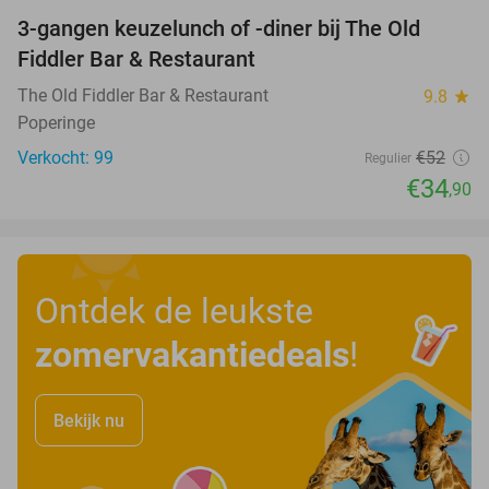
3-gangen keuzelunch of -diner bij The Old
33%
Fiddler Bar & Restaurant
The Old Fiddler Bar & Restaurant
9.8
star
Poperinge
Verkocht: 99
€52
Regulier
€34
,90
Ontdek de leukste
zomervakantiedeals
!
Bekijk nu