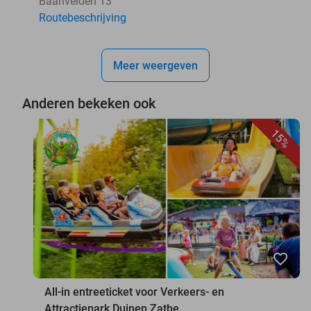
Baanvelden 13
Routebeschrijving
Meer weergeven
Anderen bekeken ook
15%
favorite_border
All-in entreeticket voor Verkeers- en
Attractiepark Duinen Zathe