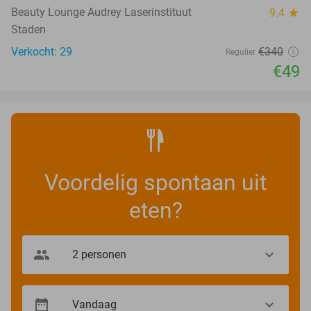
Beauty Lounge Audrey Laserinstituut
9.4
star
Staden
Verkocht: 29
€340
Regulier
€49
Voordelig spontaan uit
eten?