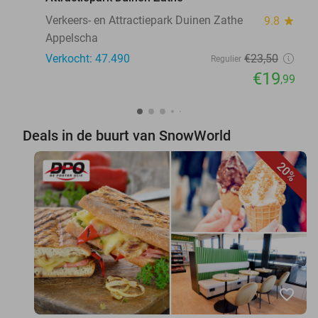
Verkeers- en Attractiepark Duinen Zathe
9.8
star
Appelscha
Verkocht: 47.490
€23
,50
Regulier
€19
,99
Deals in de buurt van SnowWorld
20%
favorite_border