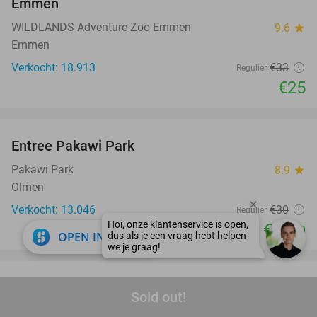
Emmen
WILDLANDS Adventure Zoo Emmen
9.6
star
Emmen
Verkocht: 18.913
€33
Regulier
€25
favorite_border
Entree Pakawi Park
28%
Pakawi Park
8.9
star
Olmen
Verkocht: 13.046
€30
Regulier
€21
,50
close
OPEN IN APP
favorite_border
Toegang tot Jungle City of minigolf
18%
Sold out!
Jungle City
9.0
star