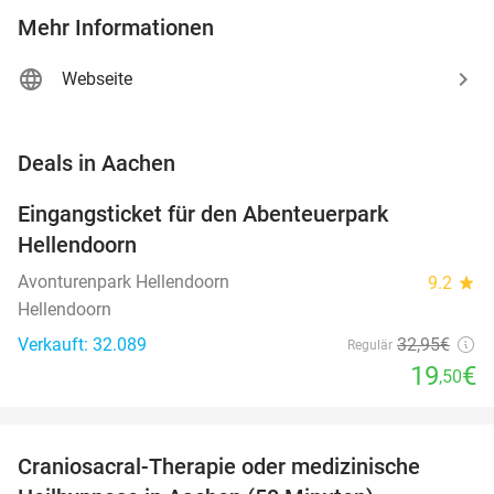
Mehr Informationen
Webseite
favorite_border
Deals in Aachen
Eingangsticket für den Abenteuerpark
41%
Hellendoorn
Avonturenpark Hellendoorn
9.2
star
Hellendoorn
Verkauft: 32.089
32
,95
€
Regulär
19
€
,50
favorite_border
Craniosacral-Therapie oder medizinische
34%
NEW