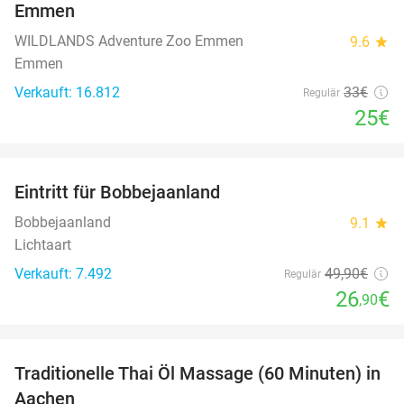
Emmen
WILDLANDS Adventure Zoo Emmen
9.6
star
Emmen
Verkauft: 16.812
33€
Regulär
25€
favorite_border
Eintritt für Bobbejaanland
46%
Bobbejaanland
9.1
star
Lichtaart
Verkauft: 7.492
49
,90
€
Regulär
26
€
,90
favorite_border
Traditionelle Thai Öl Massage (60 Minuten) in
36%
Aachen