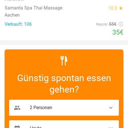
Samanta Spa Thai Massage
10.0
star
Aachen
Verkauft: 106
55€
Regulär
35€
Günstig spontan essen
gehen?