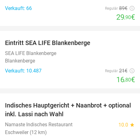
Verkauft: 66
89€
Regulär
29
€
,90
favorite_border
Eintritt SEA LIFE Blankenberge
20%
SEA LIFE Blankenberge
Blankenberge
Verkauft: 10.487
21€
Regulär
16
€
,80
favorite_border
Indisches Hauptgericht + Naanbrot + optional
35%
inkl. Lassi nach Wahl
Namaste Indisches Restaurant
10.0
star
Eschweiler (12 km)