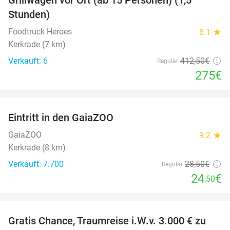
33%
Stunden)
Foodtruck Heroes
8.1
star
Kerkrade (7 km)
Verkauft: 6
412
,50
€
Regulär
275€
favorite_border
Eintritt in den GaiaZOO
14%
GaiaZOO
9.2
star
Kerkrade (8 km)
Verkauft: 7.700
28
,50
€
Regulär
24
€
,50
favorite_border
Gratis Chance, Traumreise i.W.v. 3.000 € zu