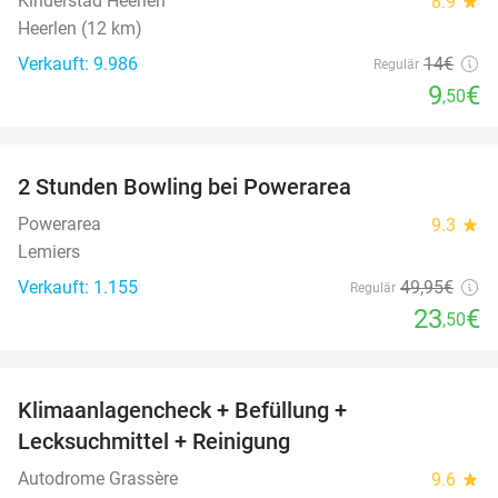
Kinderstad Heerlen
8.9
star
Heerlen (12 km)
Verkauft: 9.986
14€
Regulär
9
€
,50
favorite_border
2 Stunden Bowling bei Powerarea
53%
Powerarea
9.3
star
Lemiers
Verkauft: 1.155
49
,95
€
Regulär
23
€
,50
favorite_border
Klimaanlagencheck + Befüllung +
69%
Lecksuchmittel + Reinigung
Autodrome Grassère
9.6
star