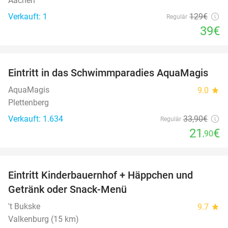
Aachen
Verkauft: 1
129€
Regulär
39€
favorite_border
Eintritt in das Schwimmparadies AquaMagis
35%
AquaMagis
9.0
star
Plettenberg
Verkauft: 1.634
33
,90
€
Regulär
21
€
,90
favorite_border
Eintritt Kinderbauernhof + Häppchen und
24%
Getränk oder Snack-Menü
't Bukske
9.7
star
Valkenburg (15 km)