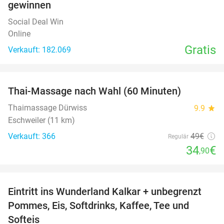
gewinnen
Social Deal Win
Online
Gratis
Verkauft: 182.069
favorite_border
Thai-Massage nach Wahl (60 Minuten)
29%
Thaimassage Dürwiss
9.9
star
Eschweiler (11 km)
Verkauft: 366
49€
Regulär
34
€
,90
favorite_border
Eintritt ins Wunderland Kalkar + unbegrenzt
32%
Pommes, Eis, Softdrinks, Kaffee, Tee und
Softeis