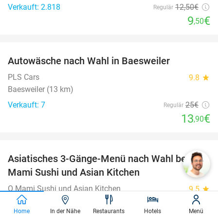
Verkauft: 2.818
12
,50
€
Regulär
9
€
,50
favorite_border
Autowäsche nach Wahl in Baesweiler
44%
PLS Cars
9.8
star
Baesweiler (13 km)
Verkauft: 7
25€
Regulär
13
€
,90
favorite_border
Asiatisches 3-Gänge-Menü nach Wahl bei O
22%
Mami Sushi und Asian Kitchen
O Mami Sushi und Asian Kitchen
9.5
star
Aachen
Home
In der Nähe
Restaurants
Hotels
Menü
Verkauft: 23
25
,40
€
Regulär