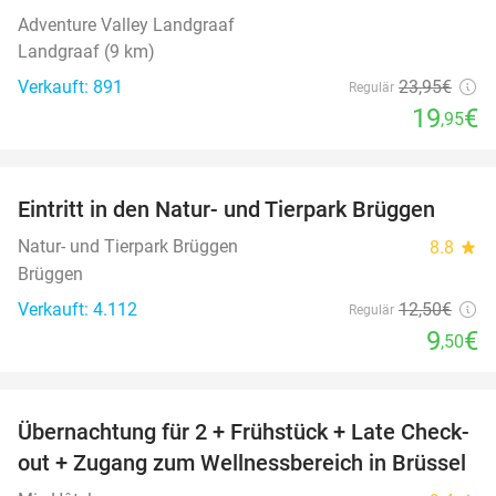
Adventure Valley Landgraaf
Landgraaf (9 km)
Verkauft: 891
23
,95
€
Regulär
19
€
,95
favorite_border
Eintritt in den Natur- und Tierpark Brüggen
24%
Natur- und Tierpark Brüggen
8.8
star
Brüggen
Verkauft: 4.112
12
,50
€
Regulär
9
€
,50
favorite_border
Übernachtung für 2 + Frühstück + Late Check-
26%
out + Zugang zum Wellnessbereich in Brüssel