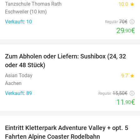
Tanzschule Thomas Rath
10.0
star
Eschweiler (10 km)
Verkauft: 10
70€
Regulär
29
€
,90
favorite_border
Zum Abholen oder Liefern: Sushibox (24, 32
23%
oder 48 Stück)
Asian Today
9.7
star
Aachen
Verkauft: 89
15
,50
€
Regulär
11
€
,90
favorite_border
Eintritt Kletterpark Adventure Valley + opt. 5
17%
Fahrten Alpine Coaster Rodelbahn