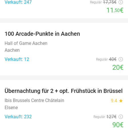
Verkauft: 247
17
,75
€
Regulär
11
€
,50
favorite_border
100 Arcade-Punkte in Aachen
50%
Hall of Game Aachen
Aachen
Verkauft: 12
40€
Regulär
20€
favorite_border
Übernachtung für 2 + opt. Frühstück in Brüssel
29%
Ibis Brussels Centre Châtelain
9.4
star
Elsene
Verkauft: 232
127€
Regulär
90€