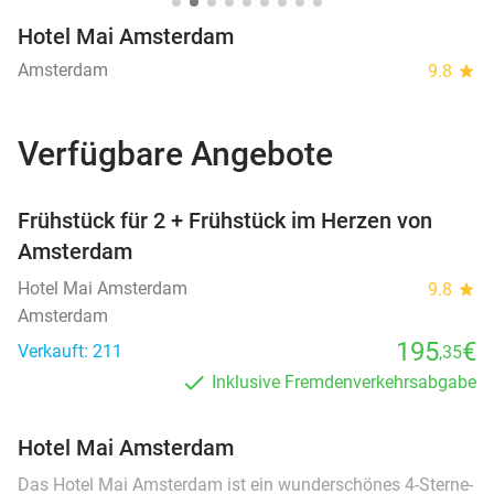
Hotel Mai Amsterdam
Amsterdam
9.8
star
Verfügbare Angebote
favorite_border
Frühstück für 2 + Frühstück im Herzen von
Amsterdam
Hotel Mai Amsterdam
9.8
star
Amsterdam
195
€
Verkauft: 211
,35
Inklusive Fremdenverkehrsabgabe
Hotel Mai Amsterdam
Das Hotel Mai Amsterdam ist ein wunderschönes 4-Sterne-