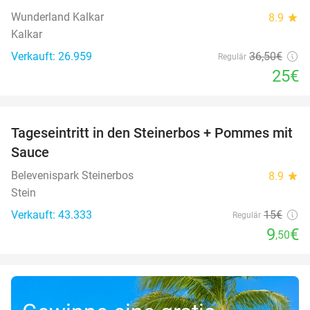
Wunderland Kalkar
8.9
star
Kalkar
Verkauft: 26.959
36
,50
€
Regulär
25€
favorite_border
Tageseintritt in den Steinerbos + Pommes mit
37%
Sauce
Belevenispark Steinerbos
8.9
star
Stein
Verkauft: 43.333
15€
Regulär
9
€
,50