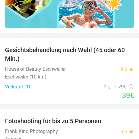
favorite_border
Gesichtsbehandlung nach Wahl (45 oder 60
51%
Min.)
House of Beauty Eschweiler
9.6
star
Eschweiler (10 km)
Verkauft: 10
79€
Regulär
39€
favorite_border
Fotoshooting für bis zu 5 Personen
70%
Frank Kind Photography
9.5
star