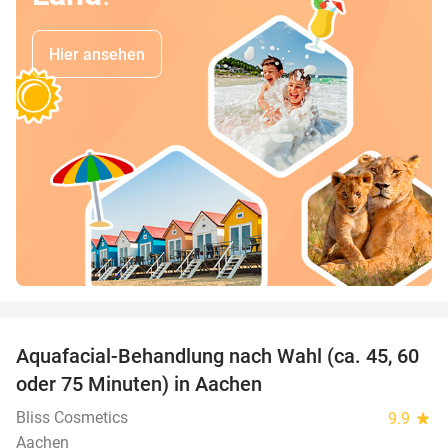
Hier ansehen
favorite_border
Aquafacial-Behandlung nach Wahl (ca. 45, 60
66%
oder 75 Minuten) in Aachen
Bliss Cosmetics
9.9
star
Aachen