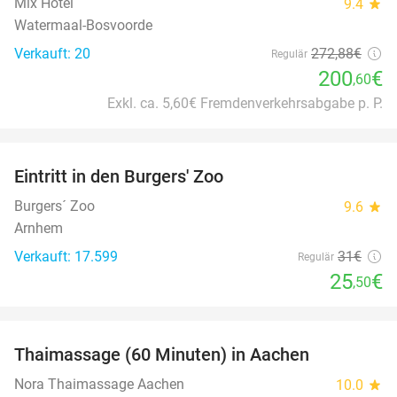
Mix Hôtel
9.4
star
Watermaal-Bosvoorde
Verkauft: 20
272
,88
€
Regulär
200
€
,60
Exkl. ca. 5,60€ Fremdenverkehrsabgabe p. P.
favorite_border
Eintritt in den Burgers' Zoo
18%
Burgers´ Zoo
9.6
star
Arnhem
Verkauft: 17.599
31€
Regulär
25
€
,50
favorite_border
Thaimassage (60 Minuten) in Aachen
30%
Nora Thaimassage Aachen
10.0
star