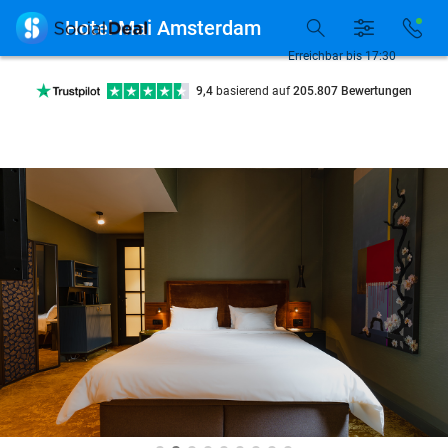
7 Tage die Woche verfügbar

Hotel Mai Amsterdam
10+ Millionen Mitglieder
Erreichbar bis 17:30
9,4
basierend auf
205.807 Bewertungen
Entdecke 15.000+ Deals
7 Tage die Woche verfügbar
10+ Millionen Mitglieder