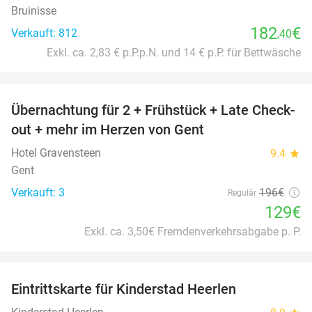
Bruinisse
182
€
Verkauft: 812
,40
Exkl. ca. 2,83 € p.P.p.N. und 14 € p.P. für Bettwäsche
favorite_border
Übernachtung für 2 + Frühstück + Late Check-
34%
out + mehr im Herzen von Gent
Hotel Gravensteen
9.4
star
Gent
Verkauft: 3
196€
Regulär
129€
Exkl. ca. 3,50€ Fremdenverkehrsabgabe p. P.
favorite_border
Eintrittskarte für Kinderstad Heerlen
32%