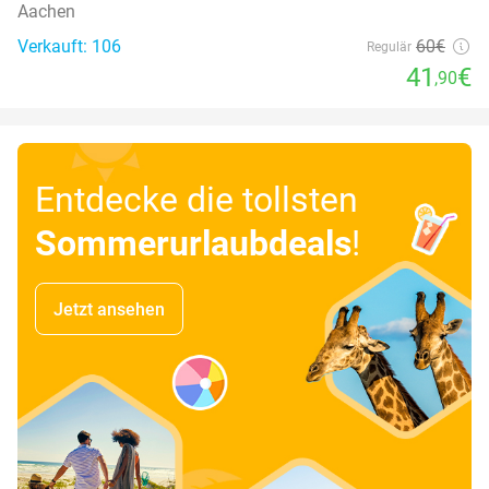
Aachen
Verkauft: 106
60€
Regulär
41
€
,90
Entdecke die tollsten
Sommerurlaubdeals
!
Jetzt ansehen