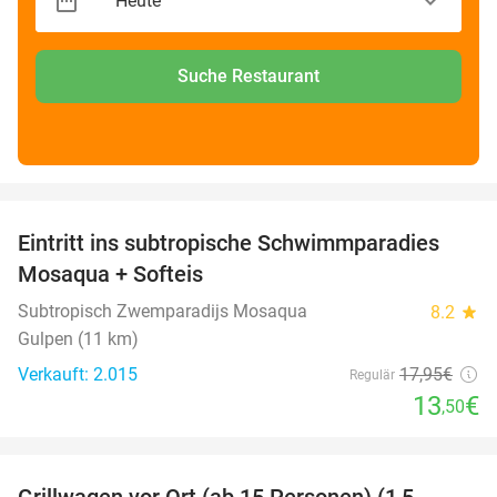
Suche Restaurant
favorite_border
Eintritt ins subtropische Schwimmparadies
25%
Mosaqua + Softeis
Subtropisch Zwemparadijs Mosaqua
8.2
star
Gulpen (11 km)
Verkauft: 2.015
17
,95
€
Regulär
13
€
,50
favorite_border
Grillwagen vor Ort (ab 15 Personen) (1,5