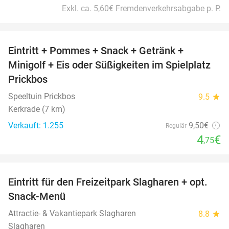
Exkl. ca. 5,60€ Fremdenverkehrsabgabe p. P.
favorite_border
Eintritt + Pommes + Snack + Getränk +
50%
Minigolf + Eis oder Süßigkeiten im Spielplatz
Prickbos
Speeltuin Prickbos
9.5
star
Kerkrade (7 km)
Verkauft: 1.255
9
,50
€
Regulär
4
€
,75
favorite_border
Eintritt für den Freizeitpark Slagharen + opt.
41%
Snack-Menü
Attractie- & Vakantiepark Slagharen
8.8
star
Slagharen