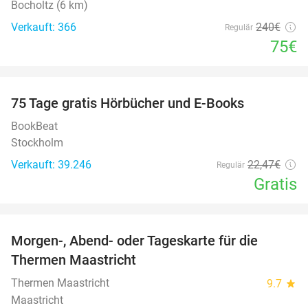
Bocholtz (6 km)
Verkauft: 366
240€
Regulär
75€
favorite_border
100%
75 Tage gratis Hörbücher und E-Books
BookBeat
Stockholm
Verkauft: 39.246
22
,47
€
Regulär
Gratis
favorite_border
Morgen-, Abend- oder Tageskarte für die
25%
Thermen Maastricht
Thermen Maastricht
9.7
star
Maastricht