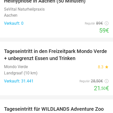
Heilhypnose in Aachen (50 Minuten)
TODAY
SeVital Naturheilpraxis
Aachen
Verkauft: 0
89€
Regulär
59€
favorite_border
Tageseintritt in den Freizeitpark Mondo Verde
25%
+ unbegrenzt Essen und Trinken
Mondo Verde
8.3
star
Landgraaf (10 km)
Verkauft: 31.441
28
,50
€
Regulär
21
€
,50
favorite_border
Tageseintritt für WILDLANDS Adventure Zoo
24%