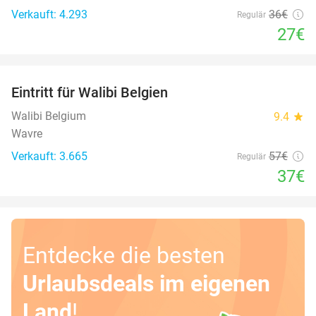
Verkauft: 4.293
36€
Regulär
27€
favorite_border
Eintritt für Walibi Belgien
35%
Walibi Belgium
9.4
star
Wavre
Verkauft: 3.665
57€
Regulär
37€
Entdecke die besten
Urlaubsdeals im eigenen
Land
!