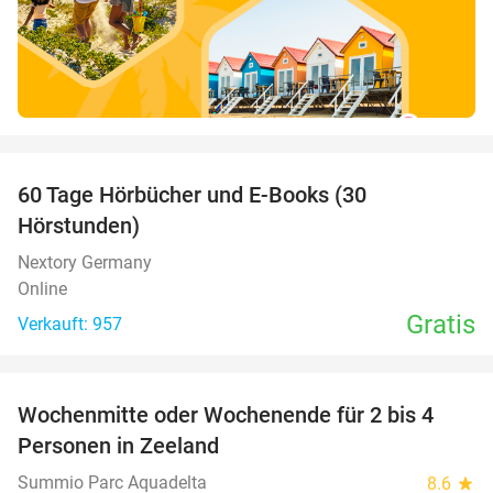
favorite_border
60 Tage Hörbücher und E-Books (30
Hörstunden)
Nextory Germany
Online
Gratis
Verkauft: 957
favorite_border
Wochenmitte oder Wochenende für 2 bis 4
Personen in Zeeland
Summio Parc Aquadelta
8.6
star