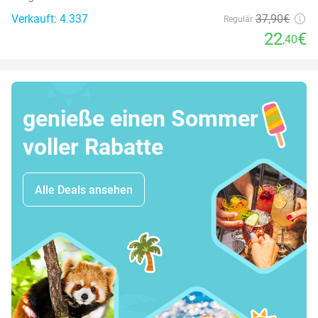
Verkauft: 4.337
37
,90
€
Regulär
22
€
,40
genieße einen Sommer
voller Rabatte
Alle Deals ansehen