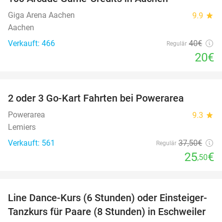
50%
Giga Arena Aachen
9.9
star
Aachen
Verkauft: 466
40€
Regulär
20€
favorite_border
2 oder 3 Go-Kart Fahrten bei Powerarea
32%
Powerarea
9.3
star
Lemiers
Verkauft: 561
37
,50
€
Regulär
25
€
,50
favorite_border
Line Dance-Kurs (6 Stunden) oder Einsteiger-
57%
Tanzkurs für Paare (8 Stunden) in Eschweiler