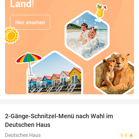
Land
!
Hier ansehen
favorite_border
2-Gänge-Schnitzel-Menü nach Wahl im
39%
Deutschen Haus
Deutsches Haus
9.4
star