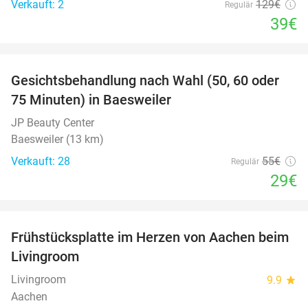
Verkauft: 2
129€
Regulär
39€
favorite_border
Gesichtsbehandlung nach Wahl (50, 60 oder
47%
75 Minuten) in Baesweiler
JP Beauty Center
Baesweiler (13 km)
Verkauft: 28
55€
Regulär
29€
favorite_border
Frühstücksplatte im Herzen von Aachen beim
18%
Livingroom
Livingroom
9.9
star
Aachen