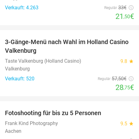
Verkauft: 4.263
33€
Regulär
21
€
,50
favorite_border
3-Gänge-Menü nach Wahl im Holland Casino
50%
Valkenburg
Taste Valkenburg (Holland Casino)
9.8
star
Valkenburg
Verkauft: 520
57
,50
€
Regulär
28
€
,75
favorite_border
Fotoshooting für bis zu 5 Personen
70%
Frank Kind Photography
9.5
star
Aachen