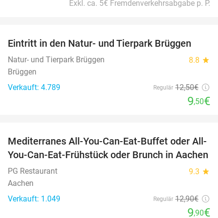
Exkl. ca. 5€ Fremdenverkehrsabgabe p. P.
favorite_border
Eintritt in den Natur- und Tierpark Brüggen
24%
Natur- und Tierpark Brüggen
8.8
star
Brüggen
Verkauft: 4.789
12
,50
€
Regulär
9
€
,50
favorite_border
Mediterranes All-You-Can-Eat-Buffet oder All-
23%
You-Can-Eat-Frühstück oder Brunch in Aachen
PG Restaurant
9.3
star
Aachen
Verkauft: 1.049
12
,90
€
Regulär
9
€
,90