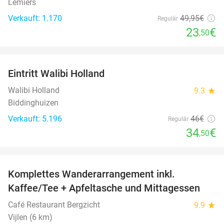
Lemiers
Verkauft: 1.170
49
,95
€
Regulär
23
€
,50
favorite_border
Eintritt Walibi Holland
25%
Walibi Holland
9.3
star
Biddinghuizen
Verkauft: 5.196
46€
Regulär
34
€
,50
favorite_border
Komplettes Wanderarrangement inkl.
30%
Kaffee/Tee + Apfeltasche und Mittagessen
Café Restaurant Bergzicht
9.9
star
Vijlen (6 km)