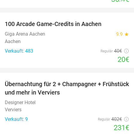
favorite_border
100 Arcade Game-Credits in Aachen
50%
Giga Arena Aachen
9.9
star
Aachen
Verkauft: 483
40€
Regulär
20€
favorite_border
Übernachtung für 2 + Champagner + Frühstück
43%
und mehr in Verviers
Designer Hotel
Verviers
Verkauft: 9
402€
Regulär
231€