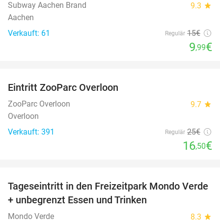
Subway Aachen Brand
9.3
star
Aachen
Verkauft: 61
15€
Regulär
9
€
,99
favorite_border
Eintritt ZooParc Overloon
34%
NEW
TODAY
ZooParc Overloon
9.7
star
Overloon
Verkauft: 391
25€
Regulär
16
€
,50
favorite_border
Tageseintritt in den Freizeitpark Mondo Verde
25%
+ unbegrenzt Essen und Trinken
Mondo Verde
8.3
star