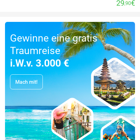
29
€
,90
Gewinne eine gratis
Traumreise
i.W.v. 3.000 €
Mach mit!