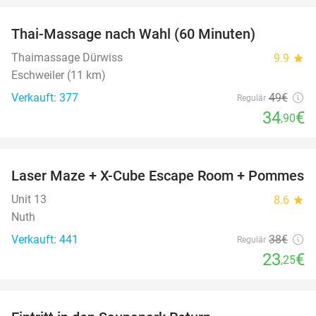
Thai-Massage nach Wahl (60 Minuten)
29%
Thaimassage Dürwiss
9.9
star
Eschweiler (11 km)
Verkauft: 377
49€
Regulär
34
€
,90
favorite_border
Laser Maze + X-Cube Escape Room + Pommes
39%
Unit 13
8.6
star
Nuth
Verkauft: 441
38€
Regulär
23
€
,25
favorite_border