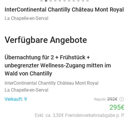
InterContinental Chantilly Château Mont Royal
La Chapelle-en-Serval
Verfügbare Angebote
favorite_border
Übernachtung für 2 + Frühstück +
unbegrenzter Wellness-Zugang mitten im
Wald von Chantilly
InterContinental Chantilly Château Mont Royal
La Chapelle-en-Serval
Verkauft: 9
392€
Regulär
295€
Exkl. ca. 3,50€ Fremdenverkehrsabgabe p. P.