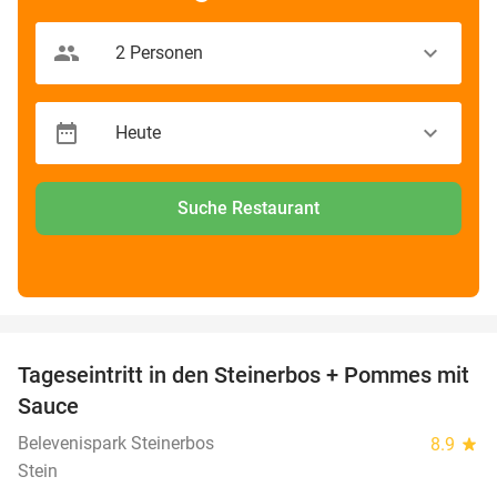
Suche Restaurant
favorite_border
Tageseintritt in den Steinerbos + Pommes mit
37%
Sauce
Belevenispark Steinerbos
8.9
star
Stein