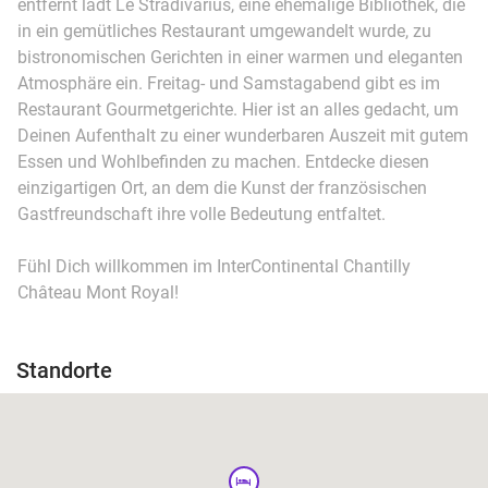
entfernt lädt Le Stradivarius, eine ehemalige Bibliothek, die
in ein gemütliches Restaurant umgewandelt wurde, zu
bistronomischen Gerichten in einer warmen und eleganten
Atmosphäre ein. Freitag- und Samstagabend gibt es im
Restaurant Gourmetgerichte. Hier ist an alles gedacht, um
Deinen Aufenthalt zu einer wunderbaren Auszeit mit gutem
Essen und Wohlbefinden zu machen. Entdecke diesen
einzigartigen Ort, an dem die Kunst der französischen
Gastfreundschaft ihre volle Bedeutung entfaltet.
Fühl Dich willkommen im InterContinental Chantilly
Château Mont Royal!
Standorte
hotel