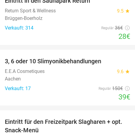
Eintritt in den Saunapark Return
22%
Return Sport & Wellness
9.5
star
Brüggen-Boerholz
Verkauft: 314
36€
Regulär
28€
favorite_border
3, 6 oder 10 Slimyonikbehandlungen
74%
E.E.A Cosmetiques
9.6
star
Aachen
Verkauft: 17
150€
Regulär
39€
favorite_border
Eintritt für den Freizeitpark Slagharen + opt.
41%
Snack-Menü