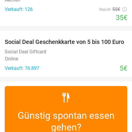
Verkauft: 126
55€
Regulär
35€
favorite_border
Social Deal Geschenkkarte von 5 bis 100 Euro
Social Deal Giftcard
Online
5€
Verkauft: 76.897
Günstig spontan essen
gehen?