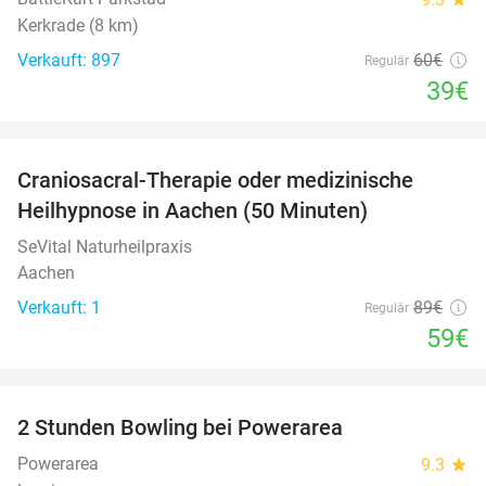
Kerkrade (8 km)
Verkauft: 897
60€
Regulär
39€
favorite_border
Craniosacral-Therapie oder medizinische
34%
Heilhypnose in Aachen (50 Minuten)
SeVital Naturheilpraxis
Aachen
Verkauft: 1
89€
Regulär
59€
favorite_border
2 Stunden Bowling bei Powerarea
53%
Powerarea
9.3
star