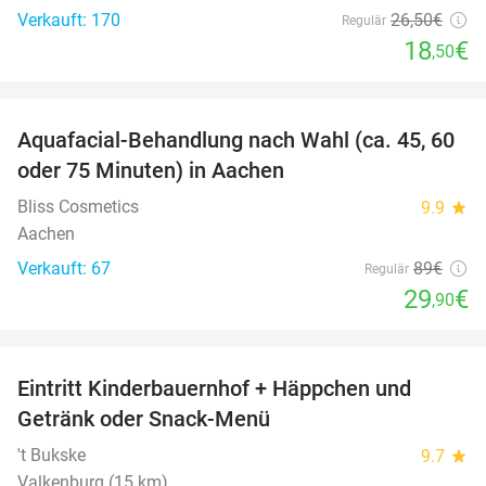
Verkauft: 170
26
,50
€
Regulär
18
€
,50
favorite_border
Aquafacial-Behandlung nach Wahl (ca. 45, 60
66%
oder 75 Minuten) in Aachen
Bliss Cosmetics
9.9
star
Aachen
Verkauft: 67
89€
Regulär
29
€
,90
favorite_border
Eintritt Kinderbauernhof + Häppchen und
24%
Getränk oder Snack-Menü
't Bukske
9.7
star
Valkenburg (15 km)