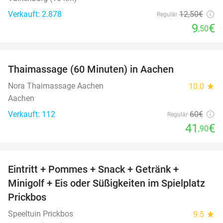
Verkauft: 2.878
12
,50
€
Regulär
9
€
,50
favorite_border
Thaimassage (60 Minuten) in Aachen
30%
Nora Thaimassage Aachen
10.0
star
Aachen
Verkauft: 112
60€
Regulär
41
€
,90
favorite_border
Eintritt + Pommes + Snack + Getränk +
50%
Minigolf + Eis oder Süßigkeiten im Spielplatz
Prickbos
Speeltuin Prickbos
9.5
star