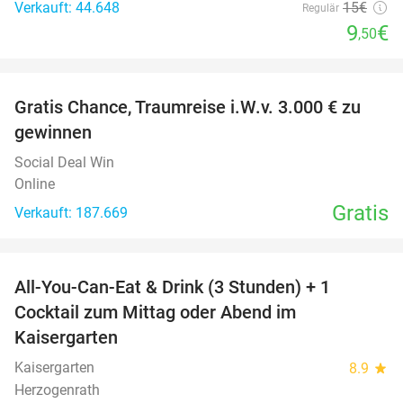
Verkauft: 44.648
15€
Regulär
9
€
,50
favorite_border
Gratis Chance, Traumreise i.W.v. 3.000 € zu
gewinnen
Social Deal Win
Online
Gratis
Verkauft: 187.669
favorite_border
All-You-Can-Eat & Drink (3 Stunden) + 1
33%
Cocktail zum Mittag oder Abend im
Kaisergarten
Kaisergarten
8.9
star
Herzogenrath