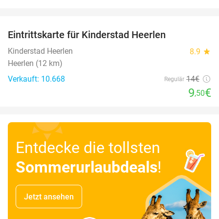
favorite_border
Eintrittskarte für Kinderstad Heerlen
32%
Kinderstad Heerlen
8.9
star
Heerlen (12 km)
Verkauft: 10.668
14€
Regulär
9
€
,50
Entdecke die tollsten
Sommerurlaubdeals
!
Jetzt ansehen