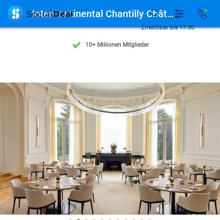
Entdecke 15.000+ Deals

InterContinental Chantilly Château Mont Royal
7 Tage die Woche verfügbar
Erreichbar bis 17:30
10+ Millionen Mitglieder
9,4
basierend auf
206.274 Bewertungen
Entdecke 15.000+ Deals
7 Tage die Woche verfügbar
10+ Millionen Mitglieder