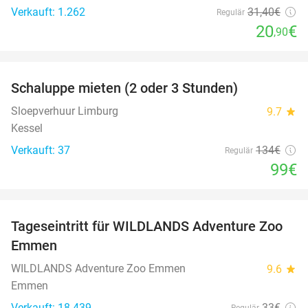
Verkauft: 1.262
31
,40
€
Regulär
20
€
,90
favorite_border
Schaluppe mieten (2 oder 3 Stunden)
26%
Sloepverhuur Limburg
9.7
star
Kessel
Verkauft: 37
134€
Regulär
99€
favorite_border
Tageseintritt für WILDLANDS Adventure Zoo
24%
Emmen
WILDLANDS Adventure Zoo Emmen
9.6
star
Emmen
Verkauft: 18.439
33€
Regulär