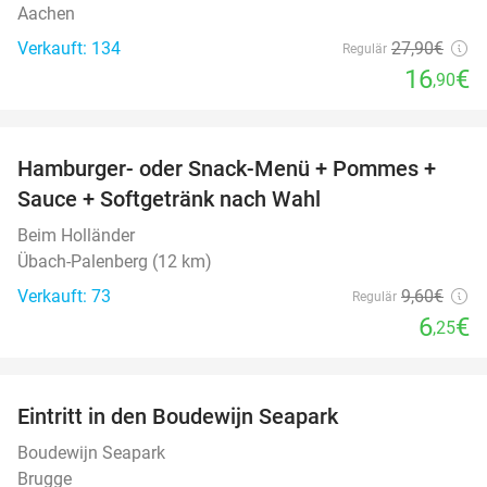
Aachen
Verkauft: 134
27
,90
€
Regulär
16
€
,90
favorite_border
Hamburger- oder Snack-Menü + Pommes +
35%
Sauce + Softgetränk nach Wahl
Beim Holländer
Übach-Palenberg (12 km)
Verkauft: 73
9
,60
€
Regulär
6
€
,25
favorite_border
Eintritt in den Boudewijn Seapark
35%
Boudewijn Seapark
Brugge