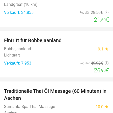
Landgraaf (10 km)
Verkauft: 34.855
28
,50
€
Regulär
21
€
,50
favorite_border
Eintritt für Bobbejaanland
46%
Bobbejaanland
9.1
star
Lichtaart
Verkauft: 7.953
49
,90
€
Regulär
26
€
,90
favorite_border
Traditionelle Thai Öl Massage (60 Minuten) in
36%
Aachen
Samanta Spa Thai Massage
10.0
star
Aachen