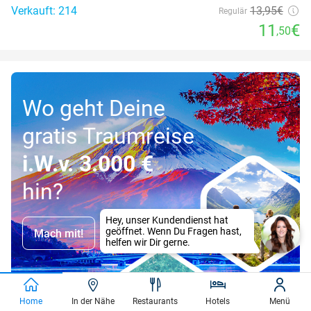
Verkauft: 214
13
,95
€
Regulär
11
€
,50
Wo geht Deine
gratis Traumreise
i.W.v. 3.000 €
hin?
Mach mit!
Home
In der Nähe
Restaurants
Hotels
Menü