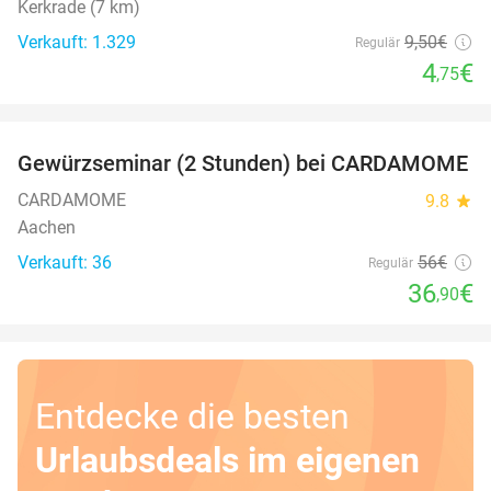
Kerkrade (7 km)
Verkauft: 1.329
9
,50
€
Regulär
4
€
,75
favorite_border
Gewürzseminar (2 Stunden) bei CARDAMOME
34%
CARDAMOME
9.8
star
Aachen
Verkauft: 36
56€
Regulär
36
€
,90
Entdecke die besten
Urlaubsdeals im eigenen