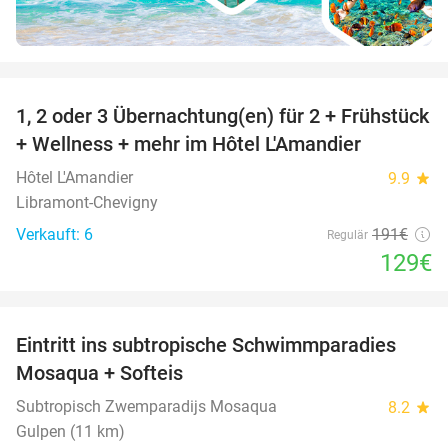
favorite_border
1, 2 oder 3 Übernachtung(en) für 2 + Frühstück
32%
NEW
+ Wellness + mehr im Hôtel L'Amandier
TODAY
Hôtel L'Amandier
9.9
star
Libramont-Chevigny
Verkauft: 6
191€
Regulär
129€
favorite_border
Eintritt ins subtropische Schwimmparadies
25%
Mosaqua + Softeis
Subtropisch Zwemparadijs Mosaqua
8.2
star
Gulpen (11 km)