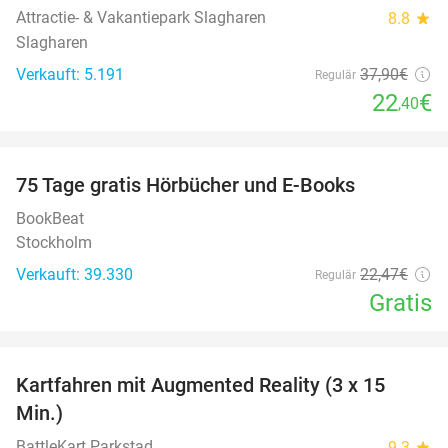
Attractie- & Vakantiepark Slagharen
8.8
star
Slagharen
Verkauft: 5.191
37
,90
€
Regulär
22
€
,40
favorite_border
100%
75 Tage gratis Hörbücher und E-Books
BookBeat
Stockholm
Verkauft: 39.330
22
,47
€
Regulär
Gratis
favorite_border
Kartfahren mit Augmented Reality (3 x 15
35%
Min.)
BattleKart Parkstad
9.3
star