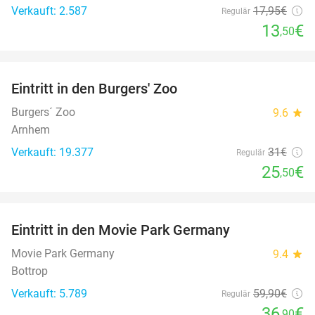
Verkauft: 2.587
17
,95
€
Regulär
13
€
,50
favorite_border
Eintritt in den Burgers' Zoo
18%
Burgers´ Zoo
9.6
star
Arnhem
Verkauft: 19.377
31€
Regulär
25
€
,50
favorite_border
Eintritt in den Movie Park Germany
38%
Movie Park Germany
9.4
star
Bottrop
Verkauft: 5.789
59
,90
€
Regulär
36
€
,90