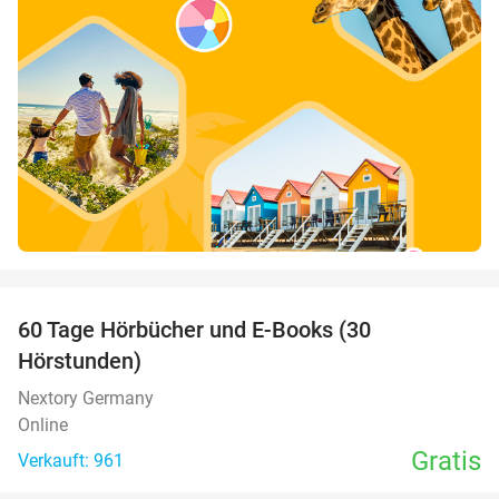
favorite_border
60 Tage Hörbücher und E-Books (30
Hörstunden)
Nextory Germany
Online
Gratis
Verkauft: 961
favorite_border