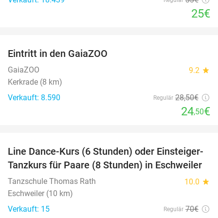
25€
favorite_border
Eintritt in den GaiaZOO
14%
GaiaZOO
9.2
star
Kerkrade (8 km)
Verkauft: 8.590
28
,50
€
Regulär
24
€
,50
favorite_border
Line Dance-Kurs (6 Stunden) oder Einsteiger-
57%
Tanzkurs für Paare (8 Stunden) in Eschweiler
Tanzschule Thomas Rath
10.0
star
Eschweiler (10 km)
Verkauft: 15
70€
Regulär