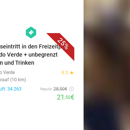
favorite_border
hexagon
events
25%
seintritt in den Freizeitpark
o Verde + unbegrenzt
n und Trinken
o Verde
8.3
star
raaf (10 km)
uft: 34.263
28
,50
€
Regulär
21
€
,50