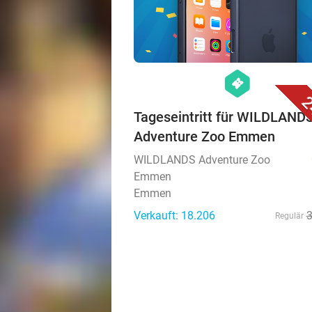
hexagon
events
2
Tageseintritt für WILDLAND
Adventure Zoo Emmen
WILDLANDS Adventure Zoo
Emmen
Emmen
Verkauft: 18.206
Regulär