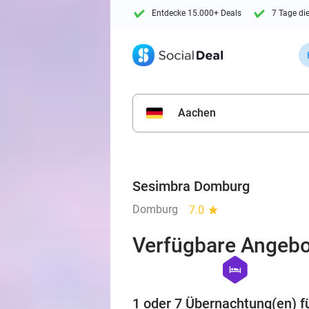
Entdecke 15.000+ Deals
7 Tage di
Aachen
Sesimbra Domburg
Domburg
7.0
star
Verfügbare Angebo
hexagon
hotel
1 oder 7 Übernachtung(en) f