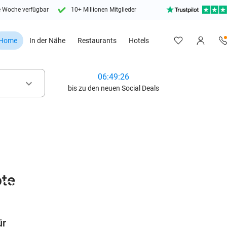
e Woche verfügbar
10+ Millionen Mitglieder
Home
In der Nähe
Restaurants
Hotels
06:49:24
keyboard_arrow_down
bis zu den neuen Social Deals
te
favorite_border
ür