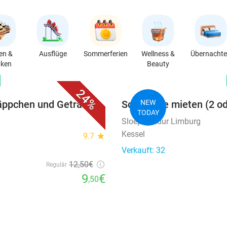
en &
Ausflüge
Sommerferien
Wellness &
Übernacht
nken
Beauty
favorite_border
n
24%
Häppchen und Getränk
Schaluppe mieten (2 od
NEW
TODAY
Sloepverhuur Limburg
Kessel
9.7
star
Verkauft: 32
12
,50
€
Regulär
9
€
,50