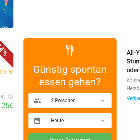
favorite_border
4%
S
All-
Stun
Günstig spontan
oder
9.6
star
essen gehen?
Kaise
Herzo
33€
Verka
2 Personen
25€
Heute