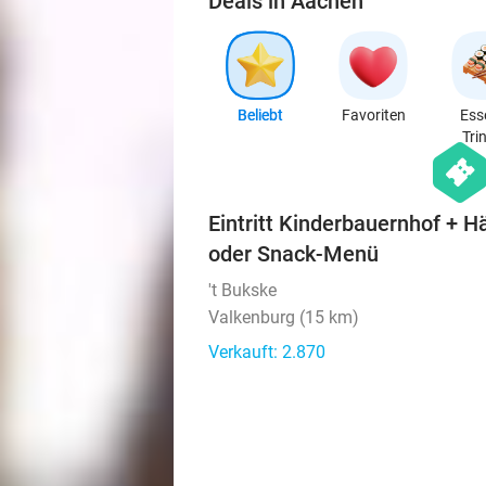
Deals in Aachen
Beliebt
Favoriten
Ess
Tri
hexago
events
Eintritt Kinderbauernhof + 
oder Snack-Menü
't Bukske
Valkenburg (15 km)
Verkauft: 2.870