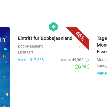
favorite_border
hexagon
events
46%
in
Eintritt für Bobbejaanland
Tage
Mond
Bobbejaanland
9.1
star
Esse
Lichtaart
Mond
Verkauft: 7.865
49
,90
€
Regulär
26
€
Landg
,90
Verka