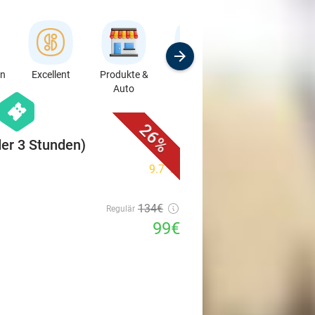
en
Excellent
Produkte &
Sport
Kurse &
Auto
Workshops
favorite_border
hexagon
events
26%
er 3 Stunden)
9.7
star
134€
Regulär
99€