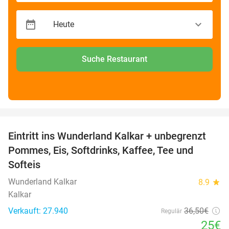
Suche Restaurant
favorite_border
Eintritt ins Wunderland Kalkar + unbegrenzt
32%
Pommes, Eis, Softdrinks, Kaffee, Tee und
Softeis
Wunderland Kalkar
8.9
star
Kalkar
Verkauft: 27.940
36
,50
€
Regulär
25€