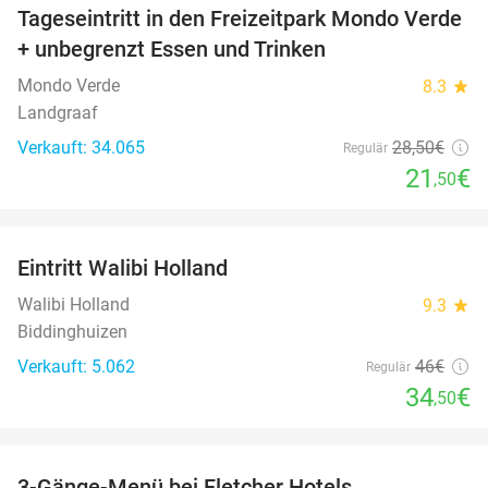
Tageseintritt in den Freizeitpark Mondo Verde
25%
+ unbegrenzt Essen und Trinken
Mondo Verde
8.3
star
Landgraaf
Verkauft: 34.065
28
,50
€
Regulär
21
€
,50
favorite_border
Eintritt Walibi Holland
25%
Walibi Holland
9.3
star
Biddinghuizen
Verkauft: 5.062
46€
Regulär
34
€
,50
favorite_border
3-Gänge-Menü bei Fletcher Hotels