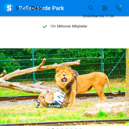
Entdecke 15.000+ Deals

Bellewaerde Park
7 Tage die Woche verfügbar
Erreichbar bis 17:30
10+ Millionen Mitglieder
9,4
basierend auf
206.170 Bewertungen
Entdecke 15.000+ Deals
7 Tage die Woche verfügbar
10+ Millionen Mitglieder