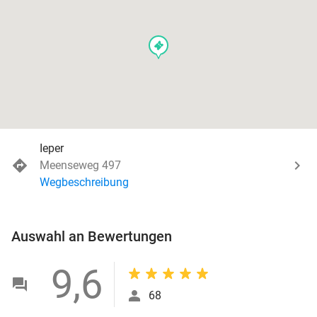
events
Ieper
Meenseweg 497
Wegbeschreibung
Auswahl an Bewertungen
9,6
68