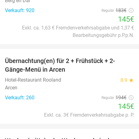
Berg en Dal
Verkauft: 920
183€
Regulär
145€
Exkl. ca. 1,63 € Fremdenverkehrsabgabe und 1,37 €
Bearbeitungsgebühr p.P.p.N.
favorite_border
Übernachtung(en) für 2 + Frühstück + 2-
25%
Gänge-Menü in Arcen
Hotel-Restaurant Rooland
8.9
star
Arcen
Verkauft: 260
194€
Regulär
145€
Exkl. ca. 3€ Fremdenverkehrsabgabe p. P.
favorite_border