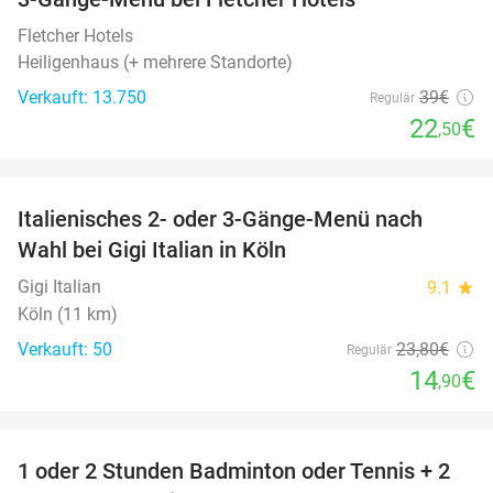
42%
Fletcher Hotels
Heiligenhaus (+ mehrere Standorte)
Verkauft: 13.750
39€
Regulär
22
€
,50
favorite_border
Italienisches 2- oder 3-Gänge-Menü nach
37%
Wahl bei Gigi Italian in Köln
Gigi Italian
9.1
star
Köln (11 km)
Verkauft: 50
23
,80
€
Regulär
14
€
,90
favorite_border
1 oder 2 Stunden Badminton oder Tennis + 2
52%