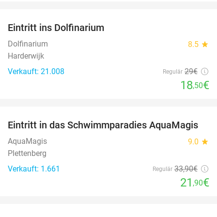
favorite_border
Eintritt ins Dolfinarium
36%
Dolfinarium
8.5
star
Harderwijk
Verkauft: 21.008
29€
Regulär
18
€
,50
favorite_border
Eintritt in das Schwimmparadies AquaMagis
35%
AquaMagis
9.0
star
Plettenberg
Verkauft: 1.661
33
,90
€
Regulär
21
€
,90
favorite_border