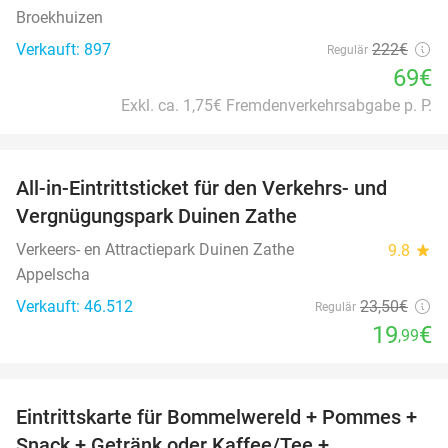
Broekhuizen
Verkauft: 897
222€
Regulär
69€
Exkl. ca. 1,75€ Fremdenverkehrsabgabe p. P.
favorite_border
All-in-Eintrittsticket für den Verkehrs- und
15%
Vergnügungspark Duinen Zathe
Verkeers- en Attractiepark Duinen Zathe
9.8
star
Appelscha
Verkauft: 46.512
23
,50
€
Regulär
19
€
,99
favorite_border
Eintrittskarte für Bommelwereld + Pommes +
23%
Snack + Getränk oder Kaffee/Tee +