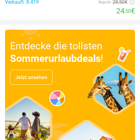
Verkauft: 8.419
28
,50
€
Regulär
24
€
,50
Entdecke die tollsten
Sommerurlaubdeals
!
Jetzt ansehen