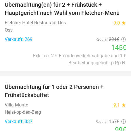
Übernachtung(en) für 2 + Frühstück +
34%
Hauptgericht nach Wahl vom Fletcher-Menü
Fletcher Hotel-Restaurant Oss
9.0
star
Oss
Verkauft: 269
221€
Regulär
145€
Exkl. ca. 2 € Fremdenverkehrsabgabe und 1 €
Bearbeitungsgebühr p.P.p.N.
favorite_border
Übernachtung für 1 oder 2 Personen +
41%
Frühstücksbuffet
Villa Monte
9.1
star
Heist-op-den-Berg
Verkauft: 337
167€
Regulär
99€