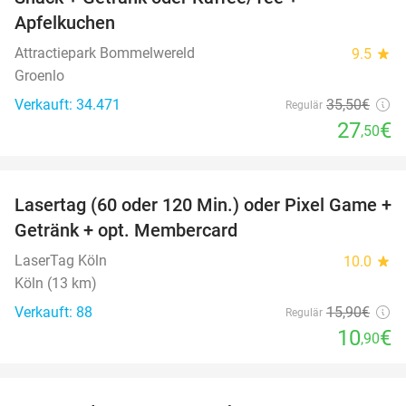
Apfelkuchen
Attractiepark Bommelwereld
9.5
star
Groenlo
Verkauft: 34.471
35
,50
€
Regulär
27
€
,50
favorite_border
Lasertag (60 oder 120 Min.) oder Pixel Game +
31%
Getränk + opt. Membercard
LaserTag Köln
10.0
star
Köln (13 km)
Verkauft: 88
15
,90
€
Regulär
10
€
,90
favorite_border