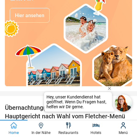
Hier ansehen
favorite_border
Übernachtung(en) für 2 + Frühstück +
30%
Hauptgericht nach Wahl vom Fletcher-Menü
Fletcher Hotel-Restaurant Sparrenhorst-Veluwe
9.0
star
Home
In der Nähe
Restaurants
Hotels
Menü
Nunspeet