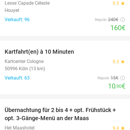
Lesse´Capade Céleste
9.5
star
Houyet
Verkauft: 96
240€
Regulär
160€
favorite_border
Kartfahrt(en) à 10 Minuten
27%
Kartcenter Cologne
9.3
star
50996 Köln (13 km)
Verkauft: 63
15€
Regulär
10
€
,90
favorite_border
Übernachtung für 2 bis 4 + opt. Frühstück +
69%
opt. 3-Gänge-Menü an der Maas
Het Maashotel
9.4
star