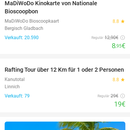
MaDiWoDo Kinokarte von Nationale
31%
Bioscoopbon
MaDiWoDo Bioscoopkaart
8.8
star
Bergisch Gladbach
Verkauft: 20.590
12
,90
€
Regulär
8
€
,95
favorite_border
Rafting Tour über 12 Km für 1 oder 2 Personen
34%
Kanutotal
8.8
star
Linnich
Verkauft: 79
29€
Regulär
19€