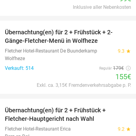
Inklusive aller Nebenkosten
favorite_border
Übernachtung(en) für 2 + Frühstück + 2-
13%
Gänge-Fletcher-Menü in Wolfheze
Fletcher Hotel-Restaurant De Buunderkamp
9.3
star
Wolfheze
Verkauft: 514
179€
Regulär
155€
Exkl. ca. 3,15€ Fremdenverkehrsabgabe p. P.
favorite_border
Übernachtung(en) für 2 + Frühstück +
21%
Fletcher-Hauptgericht nach Wahl
Fletcher Hotel-Restaurant Erica
9.2
star