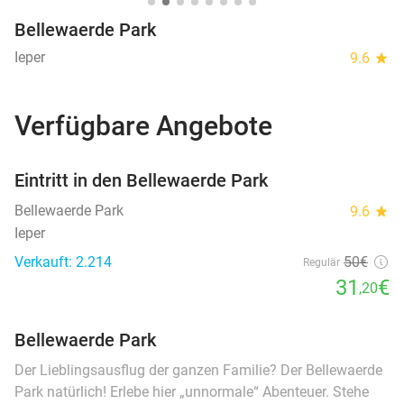
Bellewaerde Park
Ieper
9.6
star
Verfügbare Angebote
favorite_border
Eintritt in den Bellewaerde Park
Bellewaerde Park
9.6
star
Ieper
Verkauft: 2.214
50€
Regulär
31
€
,20
Bellewaerde Park
Der Lieblingsausflug der ganzen Familie? Der Bellewaerde
Park natürlich! Erlebe hier „unnormale“ Abenteuer. Stehe