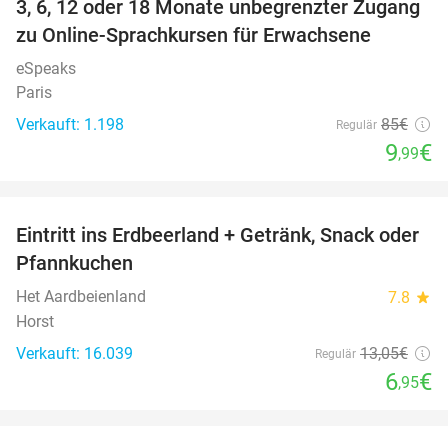
3, 6, 12 oder 18 Monate unbegrenzter Zugang
88%
zu Online-Sprachkursen für Erwachsene
eSpeaks
Paris
Verkauft: 1.198
85€
Regulär
9
€
,99
favorite_border
Eintritt ins Erdbeerland + Getränk, Snack oder
47%
Pfannkuchen
Het Aardbeienland
7.8
star
Horst
Verkauft: 16.039
13
,05
€
Regulär
6
€
,95
favorite_border