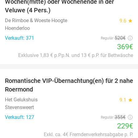
Wochen(mitte) oder Wochenende in der
34%
Veluwe (4 Pers.)
De Rimboe & Woeste Hoogte
9.6
star
Hoenderloo
Verkauft: 371
520€
Regulär
369€
Exklusive 1,83 € p.P.p.N. und 13 € p.P. für Bettwäsche
favorite_border
Romantische VIP-Übernachtung(en) für 2 nahe
35%
Roermond
Het Gelukshuis
9.1
star
Stevensweert
Verkauft: 127
355€
Regulär
229€
Exkl. ca. 4€ Fremdenverkehrsabgabe p. P.