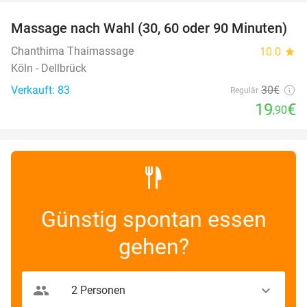
Massage nach Wahl (30, 60 oder 90 Minuten)
34%
Chanthima Thaimassage
10.0
star
Köln - Dellbrück
Verkauft: 83
30€
Regulär
19
€
,90
Günstig spontan essen
gehen?