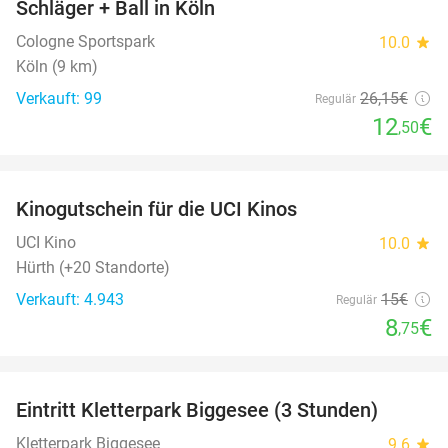
Schläger + Ball in Köln
Cologne Sportspark
10.0
star
Köln (9 km)
Verkauft: 99
26
,15
€
Regulär
12
€
,50
favorite_border
Kinogutschein für die UCI Kinos
42%
UCI Kino
10.0
star
Hürth (+20 Standorte)
Verkauft: 4.943
15€
Regulär
8
€
,75
favorite_border
Eintritt Kletterpark Biggesee (3 Stunden)
32%
Kletterpark Biggesee
9.6
star