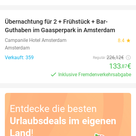
favorite_border
Übernachtung für 2 + Frühstück + Bar-
41%
Guthaben im Gaasperpark in Amsterdam
Campanile Hotel Amsterdam
8.4
star
Amsterdam
Verkauft: 359
226
,12
€
Regulär
133
€
,87
Inklusive Fremdenverkehrsabgabe
Entdecke die besten
Urlaubsdeals im eigenen
Land
!