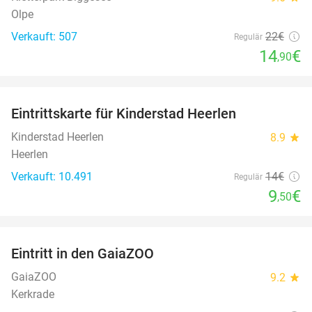
Olpe
Verkauft: 507
22€
Regulär
14
€
,90
favorite_border
Eintrittskarte für Kinderstad Heerlen
32%
Kinderstad Heerlen
8.9
star
Heerlen
Verkauft: 10.491
14€
Regulär
9
€
,50
favorite_border
Eintritt in den GaiaZOO
14%
GaiaZOO
9.2
star
Kerkrade