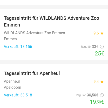
favorite_border
Tageseintritt für WILDLANDS Adventure Zoo
24%
Emmen
WILDLANDS Adventure Zoo Emmen
9.6
star
Emmen
Verkauft: 18.156
33€
Regulär
25€
favorite_border
Tageseintritt für Apenheul
36%
Apenheul
9.4
star
Apeldoorn
Verkauft: 33.518
30
,50
€
Regulär
19
€
,50