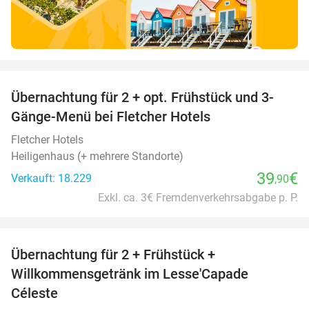
favorite_border
Übernachtung für 2 + opt. Frühstück und 3-
Gänge-Menü bei Fletcher Hotels
Fletcher Hotels
Heiligenhaus (+ mehrere Standorte)
39
€
Verkauft: 18.229
,90
Exkl. ca. 3€ Fremdenverkehrsabgabe p. P.
favorite_border
Übernachtung für 2 + Frühstück +
33%
Willkommensgetränk im Lesse'Capade
Céleste