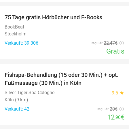
favorite_border
100%
75 Tage gratis Hörbücher und E-Books
BookBeat
Stockholm
Verkauft: 39.306
22
,47
€
Regulär
Gratis
favorite_border
Fishspa-Behandlung (15 oder 30 Min.) + opt.
36%
Fußmassage (30 Min.) in Köln
Silver Tiger Spa Cologne
9.5
star
Köln (9 km)
Verkauft: 42
20€
Regulär
12
€
,90
favorite_border