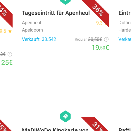
4%
36%
S
Tageseintritt für Apenheul
Eintr
Apenheul
Dolfi
9.3
star
Apeldoorn
Harde
9.6
star
Verkauft: 33.542
30
,50
€
Verka
Regulär
19
€
,50
33€
25€
favorite_border
favorite_border
hexagon
events
5%
31%
dies
MaDiWoDo Kinokarte von
Raft