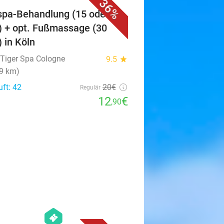
36%
spa-Behandlung (15 oder 30
) + opt. Fußmassage (30
) in Köln
r Tiger Spa Cologne
9.5
star
(9 km)
uft: 42
20€
Regulär
12
€
,90
favorite_border
hexagon
events