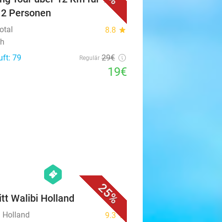
 2 Personen
otal
8.8
star
ch
uft: 79
29€
Regulär
19€
favorite_border
hexagon
events
25%
itt Walibi Holland
i Holland
9.3
star