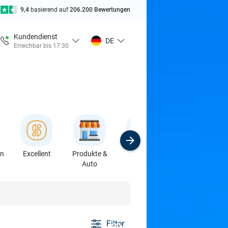
9,4
basierend auf
206.200 Bewertungen
Kundendienst
DE
Erreichbar bis 17:30
en
Excellent
Produkte &
Sport
Kurse &
Auto
Workshops
Filter