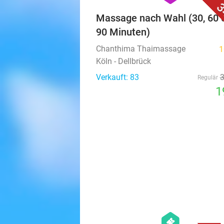
3
Massage nach Wahl (30, 60 
90 Minuten)
Chanthima Thaimassage
1
Köln - Dellbrück
Verkauft: 83
Regulär
1
hexagon
events