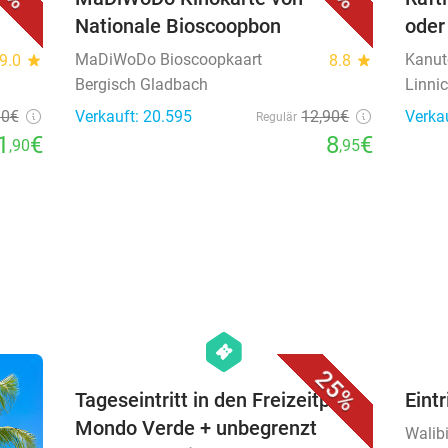
Nationale Bioscoopbon
oder
MaDiWoDo Bioscoopkaart
Kanut
9.0
star
8.8
star
Bergisch Gladbach
Linni
90
€
Verkauft: 20.595
12
,90
€
Verka
Regulär
1
€
8
€
,90
,95
favorite_border
hexagon
events
25%
Tageseintritt in den Freizeitpark
Eintr
Mondo Verde + unbegrenzt
Walib