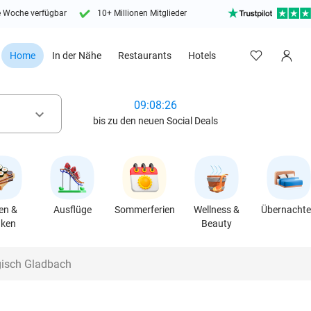
e Woche verfügbar
10+ Millionen Mitglieder
Home
In der Nähe
Restaurants
Hotels
09:08:25
keyboard_arrow_down
bis zu den neuen Social Deals
en &
Ausflüge
Sommerferien
Wellness &
Übernacht
nken
Beauty