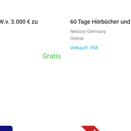
favorite_border
W.v. 3.000 € zu
60 Tage Hörbücher und
Nextory Germany
Online
Verkauft: 958
Gratis
favorite_border