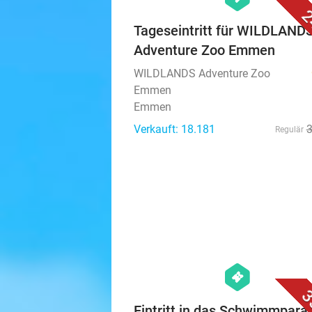
2
Tageseintritt für WILDLAND
Adventure Zoo Emmen
WILDLANDS Adventure Zoo
Emmen
Emmen
Verkauft: 18.181
Regulär
hexagon
events
3
Eintritt in das Schwimmpara