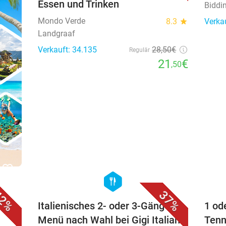
Essen und Trinken
Biddi
Mondo Verde
8.3
star
Verka
Landgraaf
Verkauft: 34.135
28
,50
€
Regulär
21
€
,50
favorite_border
favorite_border
hexagon
food
2%
37%
Italienisches 2- oder 3-Gänge-
1 od
Menü nach Wahl bei Gigi Italian
Tenn