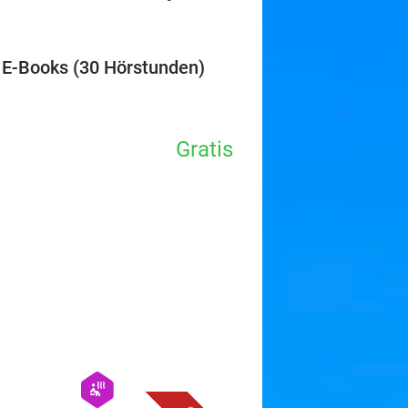
favorite_border
 E-Books (30 Hörstunden)
Gratis
favorite_border
hexagon
wellness