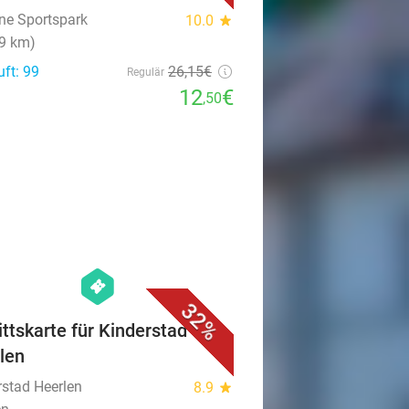
ne Sportspark
10.0
star
(9 km)
uft: 99
26
,15
€
Regulär
12
€
,50
favorite_border
hexagon
events
32%
rittskarte für Kinderstad
len
rstad Heerlen
8.9
star