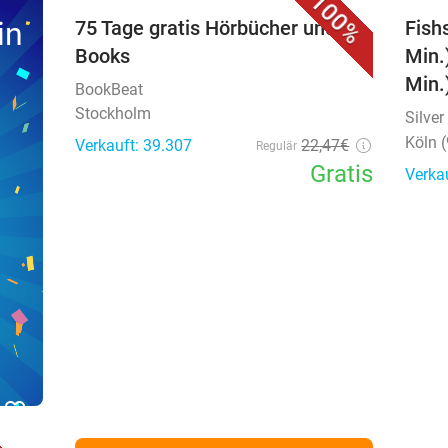
100%
in
75 Tage gratis Hörbücher und E-
Fish
Books
Min.
Min.
BookBeat
Stockholm
Silve
Köln 
Verkauft: 39.307
22
,47
€
Regulär
Gratis
Verka
favorite_border