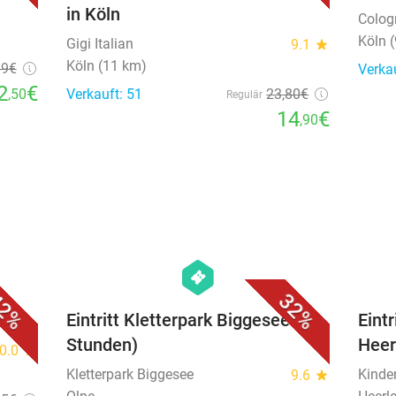
in Köln
Colog
Köln 
Gigi Italian
9.1
star
Köln (11 km)
39€
Verka
2
€
,50
Verkauft: 51
23
,80
€
Regulär
14
€
,90
favorite_border
favorite_border
hexagon
events
2%
32%
nos
Eintritt Kletterpark Biggesee (3
Eint
Stunden)
Heer
0.0
star
Kletterpark Biggesee
Kinde
9.6
star