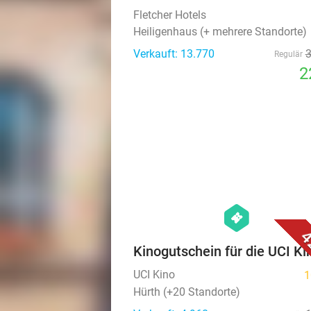
Fletcher Hotels
Heiligenhaus (+ mehrere Standorte)
Verkauft: 13.770
Regulär
2
hexagon
events
4
Kinogutschein für die UCI Ki
UCI Kino
1
Hürth (+20 Standorte)