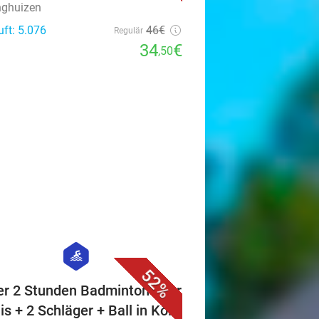
nghuizen
uft: 5.076
46€
Regulär
34
€
,50
favorite_border
hexagon
sport
52%
er 2 Stunden Badminton oder
is + 2 Schläger + Ball in Köln