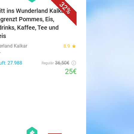
32%
ritt ins Wunderland Kalkar +
grenzt Pommes, Eis,
drinks, Kaffee, Tee und
eis
rland Kalkar
8.9
star
r
uft: 27.988
36
,50
€
Regulär
25€
favorite_border
hexagon
events