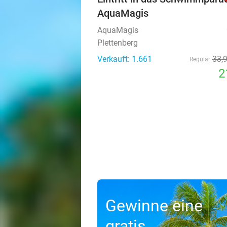
AquaMagis
AquaMagis
Plettenberg
Verkauft: 1.661
33
,
Regulär
2
Gewinne eine
gratis