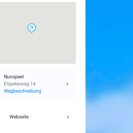
food
Nunspeet
Elspeterweg 14
Wegbeschreibung
keyboard_arrow_right
Webseite