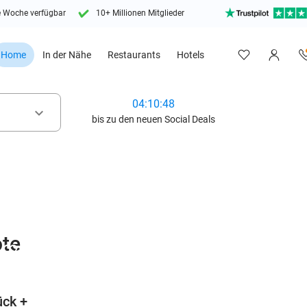
e Woche verfügbar
10+ Millionen Mitglieder
Home
In der Nähe
Restaurants
Hotels
04:10:47
keyboard_arrow_down
bis zu den neuen Social Deals
te
favorite_border
ück +