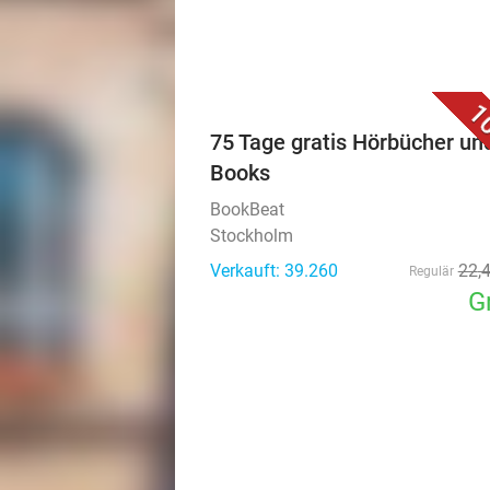
1
75 Tage gratis Hörbücher un
Books
BookBeat
Stockholm
Verkauft: 39.260
22
,
Regulär
G