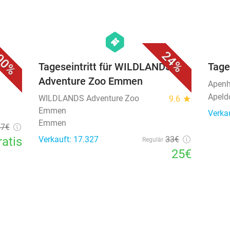
favorite_border
favorite_border
hexagon
events
00%
24%
d E-
Tageseintritt für WILDLANDS
Tage
Adventure Zoo Emmen
Apenh
Apeld
WILDLANDS Adventure Zoo
9.6
star
Emmen
Verka
Emmen
47
€
ratis
Verkauft: 17.327
33€
Regulär
25€