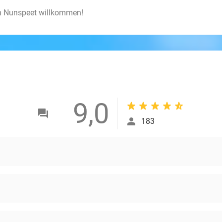
an Nunspeet willkommen!
9,0
183