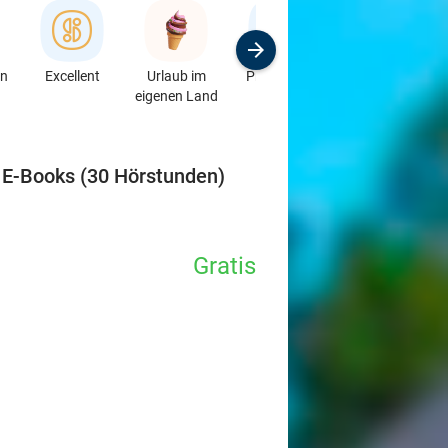
en
Excellent
Urlaub im
Produkte &
Sport
eigenen Land
Auto
favorite_border
 E-Books (30 Hörstunden)
Gratis