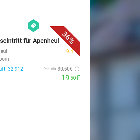
favorite_border
hexagon
events
36%
seintritt für Apenheul
eul
9.4
star
oorn
uft: 32.912
30
,50
€
Regulär
19
€
,50