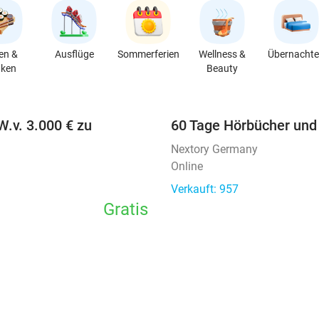
en &
Ausflüge
Sommerferien
Wellness &
Übernacht
nken
Beauty
favorite_border
W.v. 3.000 € zu
60 Tage Hörbücher und
Nextory Germany
Online
Verkauft: 957
Gratis