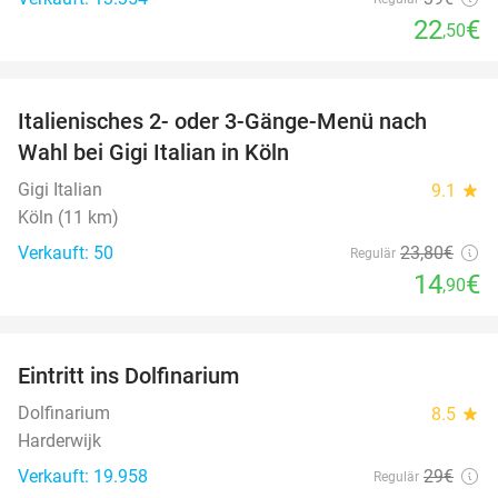
22
€
,50
favorite_border
Italienisches 2- oder 3-Gänge-Menü nach
37%
Wahl bei Gigi Italian in Köln
Gigi Italian
9.1
star
Köln (11 km)
Verkauft: 50
23
,80
€
Regulär
14
€
,90
favorite_border
Eintritt ins Dolfinarium
36%
Dolfinarium
8.5
star
Harderwijk
Verkauft: 19.958
29€
Regulär