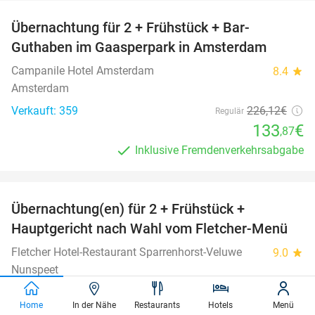
Übernachtung für 2 + Frühstück + Bar-
41%
Guthaben im Gaasperpark in Amsterdam
Campanile Hotel Amsterdam
8.4
star
Amsterdam
Verkauft: 359
226
,12
€
Regulär
133
€
,87
Inklusive Fremdenverkehrsabgabe
favorite_border
Übernachtung(en) für 2 + Frühstück +
30%
Hauptgericht nach Wahl vom Fletcher-Menü
Fletcher Hotel-Restaurant Sparrenhorst-Veluwe
9.0
star
Nunspeet
Verkauft: 439
206€
Regulär
Home
In der Nähe
Restaurants
Hotels
Menü
145€