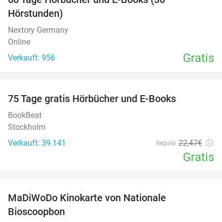
Hörstunden)
Nextory Germany
Online
Gratis
Verkauft: 956
favorite_border
100%
75 Tage gratis Hörbücher und E-Books
BookBeat
Stockholm
Verkauft: 39.141
22
,47
€
Regulär
Gratis
favorite_border
MaDiWoDo Kinokarte von Nationale
31%
Bioscoopbon