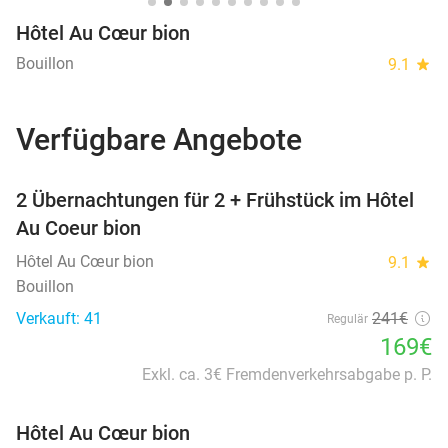
Hôtel Au Cœur bion
Bouillon
9.1
star
Verfügbare Angebote
favorite_border
2 Übernachtungen für 2 + Frühstück im Hôtel
Au Coeur bion
Hôtel Au Cœur bion
9.1
star
Bouillon
Verkauft: 41
241€
Regulär
169€
Exkl. ca. 3€ Fremdenverkehrsabgabe p. P.
Hôtel Au Cœur bion