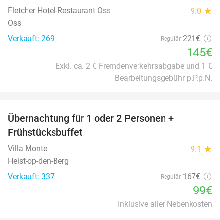
Fletcher Hotel-Restaurant Oss
9.0
star
Oss
Verkauft: 269
221€
Regulär
145€
Exkl. ca. 2 € Fremdenverkehrsabgabe und 1 €
Bearbeitungsgebühr p.P.p.N.
favorite_border
Übernachtung für 1 oder 2 Personen +
41%
Frühstücksbuffet
Villa Monte
9.1
star
Heist-op-den-Berg
Verkauft: 337
167€
Regulär
99€
Inklusive aller Nebenkosten
favorite_border