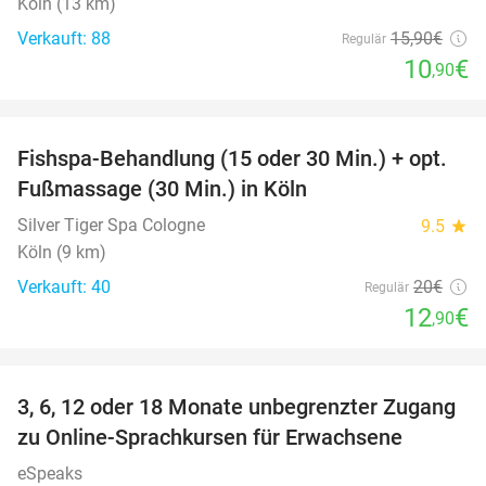
Köln (13 km)
Verkauft: 88
15
,90
€
Regulär
10
€
,90
favorite_border
Fishspa-Behandlung (15 oder 30 Min.) + opt.
36%
Fußmassage (30 Min.) in Köln
Silver Tiger Spa Cologne
9.5
star
Köln (9 km)
Verkauft: 40
20€
Regulär
12
€
,90
favorite_border
3, 6, 12 oder 18 Monate unbegrenzter Zugang
88%
zu Online-Sprachkursen für Erwachsene
eSpeaks