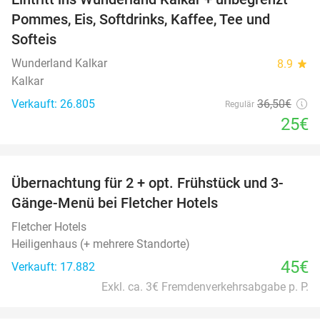
32%
Pommes, Eis, Softdrinks, Kaffee, Tee und
Softeis
Wunderland Kalkar
8.9
star
Kalkar
Verkauft: 26.805
36
,50
€
Regulär
25€
favorite_border
Übernachtung für 2 + opt. Frühstück und 3-
Gänge-Menü bei Fletcher Hotels
Fletcher Hotels
Heiligenhaus (+ mehrere Standorte)
45€
Verkauft: 17.882
Exkl. ca. 3€ Fremdenverkehrsabgabe p. P.