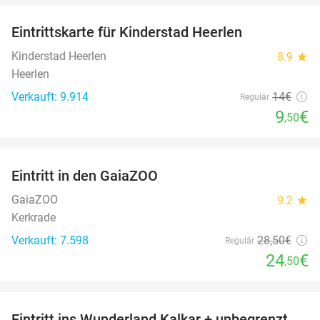
Eintrittskarte für Kinderstad Heerlen
32%
Kinderstad Heerlen
8.9
star
Heerlen
Verkauft: 9.914
14€
Regulär
9
€
,50
favorite_border
Eintritt in den GaiaZOO
14%
GaiaZOO
9.2
star
Kerkrade
Verkauft: 7.598
28
,50
€
Regulär
24
€
,50
favorite_border
Eintritt ins Wunderland Kalkar + unbegrenzt