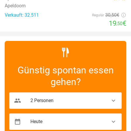
Apeldoorn
Verkauft: 32.511
30
,50
€
Regulär
19
€
,50
Günstig spontan essen
gehen?