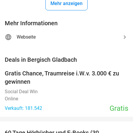
Mehr anzeigen
Mehr Informationen
Webseite
favorite_border
Deals in Bergisch Gladbach
Gratis Chance, Traumreise i.W.v. 3.000 € zu
gewinnen
Social Deal Win
Online
Gratis
Verkauft: 181.542
favorite_border
60 Tage Hörbücher und E-Books (30