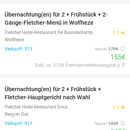
Übernachtung(en) für 2 + Frühstück + 2-
13%
Gänge-Fletcher-Menü in Wolfheze
Fletcher Hotel-Restaurant De Buunderkamp
9.3
star
Wolfheze
Verkauft: 513
179€
Regulär
155€
Exkl. ca. 3,15€ Fremdenverkehrsabgabe p. P.
favorite_border
Übernachtung(en) für 2 + Frühstück +
21%
Fletcher-Hauptgericht nach Wahl
Fletcher Hotel-Restaurant Erica
9.2
star
Berg en Dal
Verkauft: 917
183€
Regulär