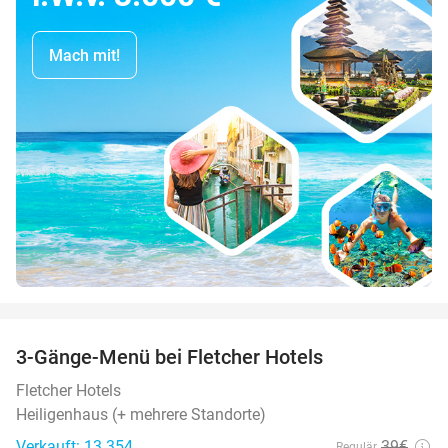
Mach mit!
favorite_border
3-Gänge-Menü bei Fletcher Hotels
42%
Fletcher Hotels
Heiligenhaus (+ mehrere Standorte)
Verkauft: 13.354
39€
Regulär