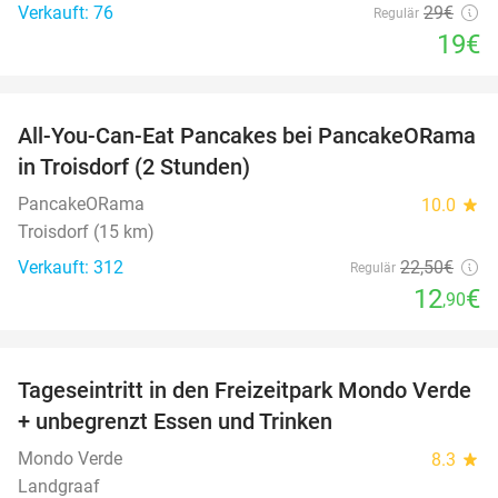
Verkauft: 76
29€
Regulär
19€
favorite_border
All-You-Can-Eat Pancakes bei PancakeORama
43%
in Troisdorf (2 Stunden)
PancakeORama
10.0
star
Troisdorf (15 km)
Verkauft: 312
22
,50
€
Regulär
12
€
,90
favorite_border
Tageseintritt in den Freizeitpark Mondo Verde
25%
+ unbegrenzt Essen und Trinken
Mondo Verde
8.3
star
Landgraaf