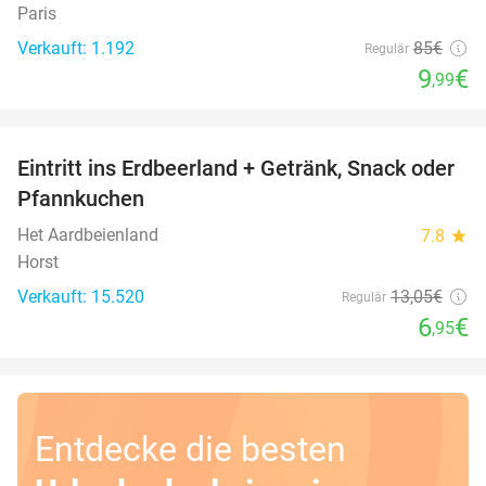
Paris
Verkauft: 1.192
85€
Regulär
9
€
,99
favorite_border
Eintritt ins Erdbeerland + Getränk, Snack oder
47%
Pfannkuchen
Het Aardbeienland
7.8
star
Horst
Verkauft: 15.520
13
,05
€
Regulär
6
€
,95
Entdecke die besten