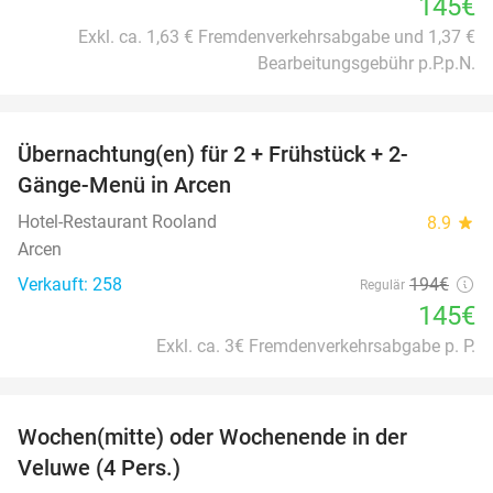
145€
Exkl. ca. 1,63 € Fremdenverkehrsabgabe und 1,37 €
Bearbeitungsgebühr p.P.p.N.
favorite_border
Übernachtung(en) für 2 + Frühstück + 2-
25%
Gänge-Menü in Arcen
Hotel-Restaurant Rooland
8.9
star
Arcen
Verkauft: 258
194€
Regulär
145€
Exkl. ca. 3€ Fremdenverkehrsabgabe p. P.
favorite_border
Wochen(mitte) oder Wochenende in der
34%
Veluwe (4 Pers.)