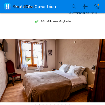
Entdecke 15.000+ Deals

Hôtel Au Cœur bion
7 Tage die Woche verfügbar
Do. erreichbar ab 09:00
10+ Millionen Mitglieder
9,4
basierend auf
205.777 Bewertungen
Entdecke 15.000+ Deals
7 Tage die Woche verfügbar
10+ Millionen Mitglieder