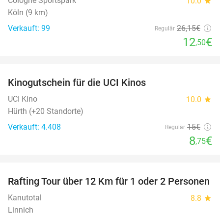
Cologne Sportspark
10.0
star
Köln (9 km)
Verkauft: 99
26
,15
€
Regulär
12
€
,50
favorite_border
Kinogutschein für die UCI Kinos
42%
UCI Kino
10.0
star
Hürth (+20 Standorte)
Verkauft: 4.408
15€
Regulär
8
€
,75
favorite_border
Rafting Tour über 12 Km für 1 oder 2 Personen
34%
Kanutotal
8.8
star
Linnich