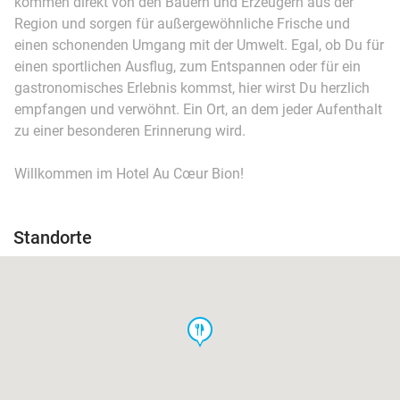
kommen direkt von den Bauern und Erzeugern aus der
Region und sorgen für außergewöhnliche Frische und
einen schonenden Umgang mit der Umwelt. Egal, ob Du für
einen sportlichen Ausflug, zum Entspannen oder für ein
gastronomisches Erlebnis kommst, hier wirst Du herzlich
empfangen und verwöhnt. Ein Ort, an dem jeder Aufenthalt
zu einer besonderen Erinnerung wird.
Willkommen im Hotel Au Cœur Bion!
Standorte
food