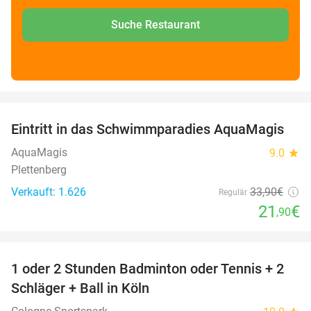
Suche Restaurant
favorite_border
Eintritt in das Schwimmparadies AquaMagis
35%
AquaMagis
9.0
star
Plettenberg
Verkauft: 1.626
33
,90
€
Regulär
21
€
,90
favorite_border
1 oder 2 Stunden Badminton oder Tennis + 2
52%
Schläger + Ball in Köln