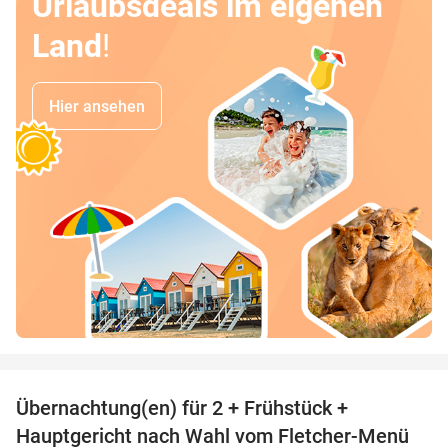
Urlaubsdeals im eigenen
Land
!
Hier ansehen
favorite_border
Übernachtung(en) für 2 + Frühstück +
34%
Hauptgericht nach Wahl vom Fletcher-Menü