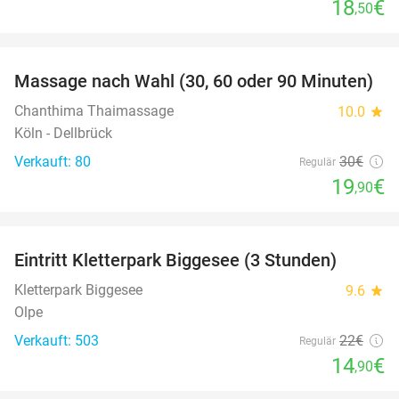
18
€
,50
favorite_border
Massage nach Wahl (30, 60 oder 90 Minuten)
34%
Chanthima Thaimassage
10.0
star
Köln - Dellbrück
Verkauft: 80
30€
Regulär
19
€
,90
favorite_border
Eintritt Kletterpark Biggesee (3 Stunden)
32%
Kletterpark Biggesee
9.6
star
Olpe
Verkauft: 503
22€
Regulär
14
€
,90
favorite_border