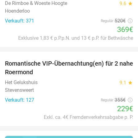
De Rimboe & Woeste Hoogte
9.6
star
Hoenderloo
Verkauft: 371
520€
Regulär
369€
Exklusive 1,83 € p.P.p.N. und 13 € p.P. für Bettwäsche
favorite_border
Romantische VIP-Übernachtung(en) für 2 nahe
35%
Roermond
Het Gelukshuis
9.1
star
Stevensweert
Verkauft: 127
355€
Regulär
229€
Exkl. ca. 4€ Fremdenverkehrsabgabe p. P.