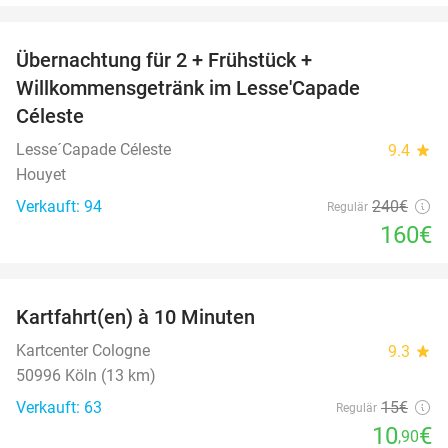
favorite_border
Übernachtung für 2 + Frühstück +
33%
Willkommensgetränk im Lesse'Capade
Céleste
Lesse´Capade Céleste
9.4
star
Houyet
Verkauft: 94
240€
Regulär
160€
favorite_border
Kartfahrt(en) à 10 Minuten
27%
Kartcenter Cologne
9.3
star
50996 Köln (13 km)
Verkauft: 63
15€
Regulär
10
€
,90