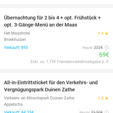
favorite_border
Übernachtung für 2 bis 4 + opt. Frühstück +
69%
opt. 3-Gänge-Menü an der Maas
Het Maashotel
9.4
star
Broekhuizen
Verkauft: 895
222€
Regulär
69€
Exkl. ca. 1,75€ Fremdenverkehrsabgabe p. P.
favorite_border
All-in-Eintrittsticket für den Verkehrs- und
15%
Vergnügungspark Duinen Zathe
Verkeers- en Attractiepark Duinen Zathe
9.8
star
Appelscha
Verkauft: 44.334
23
,50
€
Regulär