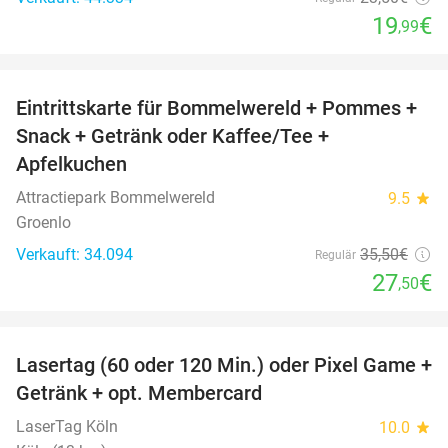
19
€
,99
favorite_border
Eintrittskarte für Bommelwereld + Pommes +
23%
Snack + Getränk oder Kaffee/Tee +
Apfelkuchen
Attractiepark Bommelwereld
9.5
star
Groenlo
Verkauft: 34.094
35
,50
€
Regulär
27
€
,50
favorite_border
Lasertag (60 oder 120 Min.) oder Pixel Game +
31%
Getränk + opt. Membercard
LaserTag Köln
10.0
star