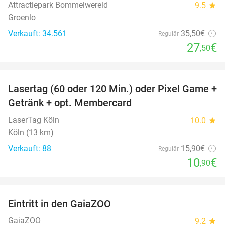
Attractiepark Bommelwereld
9.5
star
Groenlo
Verkauft: 34.561
35
,50
€
Regulär
27
€
,50
favorite_border
Lasertag (60 oder 120 Min.) oder Pixel Game +
31%
Getränk + opt. Membercard
LaserTag Köln
10.0
star
Köln (13 km)
Verkauft: 88
15
,90
€
Regulär
10
€
,90
favorite_border
Eintritt in den GaiaZOO
14%
GaiaZOO
9.2
star