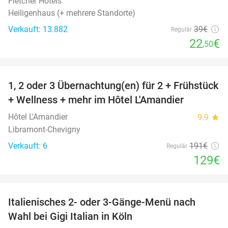
Fletcher Hotels
Heiligenhaus (+ mehrere Standorte)
Verkauft: 13.882
39€
Regulär
22
€
,50
favorite_border
1, 2 oder 3 Übernachtung(en) für 2 + Frühstück
32%
NEW
+ Wellness + mehr im Hôtel L'Amandier
TODAY
Hôtel L'Amandier
9.9
star
Libramont-Chevigny
Verkauft: 6
191€
Regulär
129€
favorite_border
Italienisches 2- oder 3-Gänge-Menü nach
37%
Wahl bei Gigi Italian in Köln