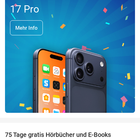
17 Pro
Mehr Info
favorite_border
100%
75 Tage gratis Hörbücher und E-Books