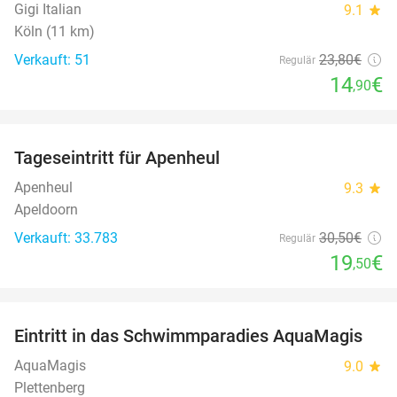
Gigi Italian
9.1
star
Köln (11 km)
Verkauft: 51
23
,80
€
Regulär
14
€
,90
favorite_border
Tageseintritt für Apenheul
36%
Apenheul
9.3
star
Apeldoorn
Verkauft: 33.783
30
,50
€
Regulär
19
€
,50
favorite_border
Eintritt in das Schwimmparadies AquaMagis
35%
AquaMagis
9.0
star
Plettenberg