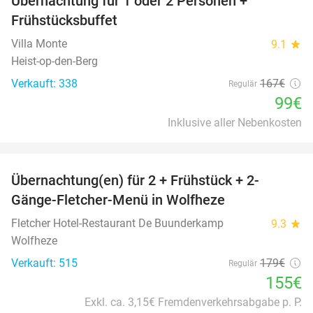
Übernachtung für 1 oder 2 Personen +
41%
Frühstücksbuffet
Villa Monte
9.1
star
Heist-op-den-Berg
Verkauft: 338
167€
Regulär
99€
Inklusive aller Nebenkosten
favorite_border
Übernachtung(en) für 2 + Frühstück + 2-
13%
Gänge-Fletcher-Menü in Wolfheze
Fletcher Hotel-Restaurant De Buunderkamp
9.3
star
Wolfheze
Verkauft: 515
179€
Regulär
155€
Exkl. ca. 3,15€ Fremdenverkehrsabgabe p. P.