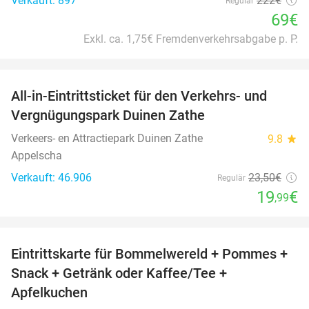
Verkauft: 897
222€
Regulär
69€
Exkl. ca. 1,75€ Fremdenverkehrsabgabe p. P.
favorite_border
All-in-Eintrittsticket für den Verkehrs- und
15%
Vergnügungspark Duinen Zathe
Verkeers- en Attractiepark Duinen Zathe
9.8
star
Appelscha
Verkauft: 46.906
23
,50
€
Regulär
19
€
,99
favorite_border
Eintrittskarte für Bommelwereld + Pommes +
23%
Snack + Getränk oder Kaffee/Tee +
Apfelkuchen