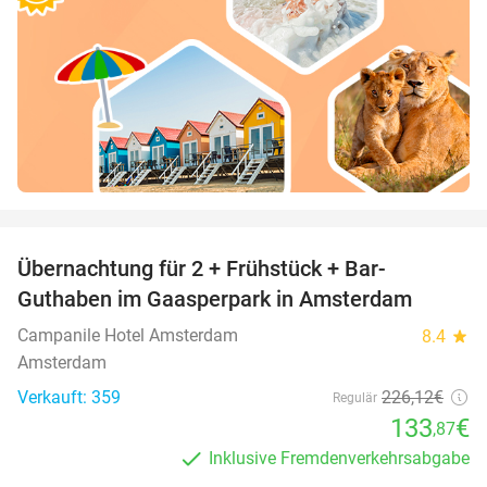
favorite_border
Übernachtung für 2 + Frühstück + Bar-
41%
Guthaben im Gaasperpark in Amsterdam
Campanile Hotel Amsterdam
8.4
star
Amsterdam
Verkauft: 359
226
,12
€
Regulär
133
€
,87
Inklusive Fremdenverkehrsabgabe