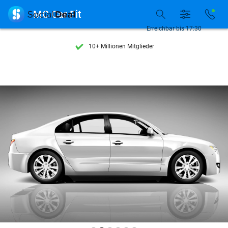
Entdecke 15.000+ Deals

MC Car Fit
7 Tage die Woche verfügbar
Erreichbar bis 17:30
10+ Millionen Mitglieder
9,4
basierend auf
206.298 Bewertungen
Entdecke 15.000+ Deals
7 Tage die Woche verfügbar
10+ Millionen Mitglieder