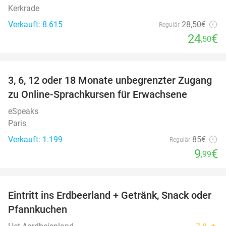
Kerkrade
Verkauft: 8.615
28
,50
€
Regulär
24
€
,50
favorite_border
3, 6, 12 oder 18 Monate unbegrenzter Zugang
88%
zu Online-Sprachkursen für Erwachsene
eSpeaks
Paris
Verkauft: 1.199
85€
Regulär
9
€
,99
favorite_border
Eintritt ins Erdbeerland + Getränk, Snack oder
47%
Pfannkuchen