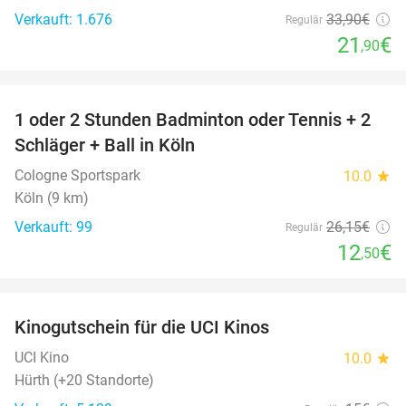
Verkauft: 1.676
33
,90
€
Regulär
21
€
,90
favorite_border
1 oder 2 Stunden Badminton oder Tennis + 2
52%
Schläger + Ball in Köln
Cologne Sportspark
10.0
star
Köln (9 km)
Verkauft: 99
26
,15
€
Regulär
12
€
,50
favorite_border
Kinogutschein für die UCI Kinos
42%
UCI Kino
10.0
star
Hürth (+20 Standorte)