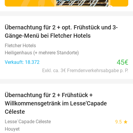
favorite_border
Übernachtung für 2 + opt. Frühstück und 3-
Gänge-Menü bei Fletcher Hotels
Fletcher Hotels
Heiligenhaus (+ mehrere Standorte)
45€
Verkauft: 18.372
Exkl. ca. 3€ Fremdenverkehrsabgabe p. P.
favorite_border
Übernachtung für 2 + Frühstück +
33%
Willkommensgetränk im Lesse'Capade
Céleste
Lesse´Capade Céleste
9.5
star
Houyet