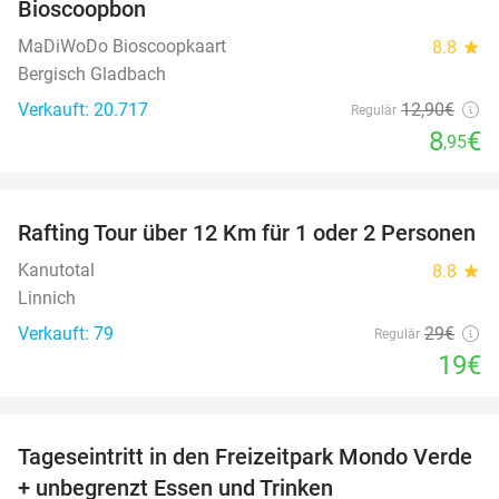
Bioscoopbon
MaDiWoDo Bioscoopkaart
8.8
star
Bergisch Gladbach
Verkauft: 20.717
12
,90
€
Regulär
8
€
,95
favorite_border
Rafting Tour über 12 Km für 1 oder 2 Personen
34%
Kanutotal
8.8
star
Linnich
Verkauft: 79
29€
Regulär
19€
favorite_border
Tageseintritt in den Freizeitpark Mondo Verde
25%
+ unbegrenzt Essen und Trinken