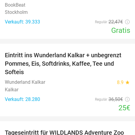
BookBeat
Stockholm
Verkauft: 39.333
22
,47
€
Regulär
Gratis
favorite_border
Eintritt ins Wunderland Kalkar + unbegrenzt
32%
Pommes, Eis, Softdrinks, Kaffee, Tee und
Softeis
Wunderland Kalkar
8.9
star
Kalkar
Verkauft: 28.280
36
,50
€
Regulär
25€
favorite_border
Tageseintritt für WILDLANDS Adventure Zoo
24%