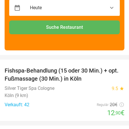
Suche Restaurant
favorite_border
Fishspa-Behandlung (15 oder 30 Min.) + opt.
36%
Fußmassage (30 Min.) in Köln
Silver Tiger Spa Cologne
9.5
star
Köln (9 km)
Verkauft: 42
20€
Regulär
12
€
,90
favorite_border