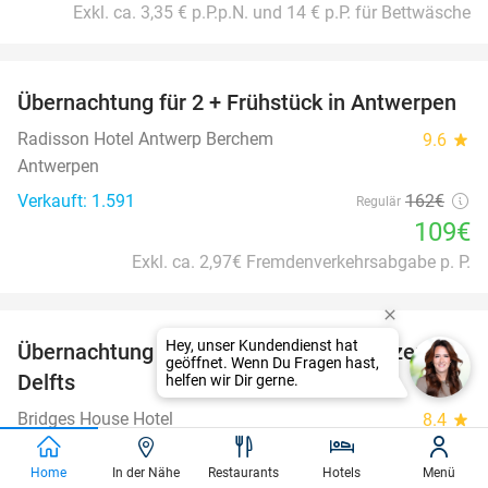
Exkl. ca. 3,35 € p.P.p.N. und 14 € p.P. für Bettwäsche
favorite_border
Übernachtung für 2 + Frühstück in Antwerpen
33%
Radisson Hotel Antwerp Berchem
9.6
star
Antwerpen
Verkauft: 1.591
162€
Regulär
109€
Exkl. ca. 2,97€ Fremdenverkehrsabgabe p. P.
favorite_border
Übernachtung für 2 + Frühstück im Herzen
41%
Delfts
Bridges House Hotel
8.4
star
Delft
Home
In der Nähe
Restaurants
Hotels
Menü
Verkauft: 387
165€
Regulär