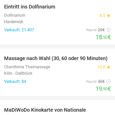
Eintritt ins Dolfinarium
36%
Dolfinarium
8.5
star
Harderwijk
Verkauft: 21.407
29€
Regulär
18
€
,50
favorite_border
Massage nach Wahl (30, 60 oder 90 Minuten)
34%
Chanthima Thaimassage
10.0
star
Köln - Dellbrück
Verkauft: 84
30€
Regulär
19
€
,90
favorite_border
MaDiWoDo Kinokarte von Nationale
31%