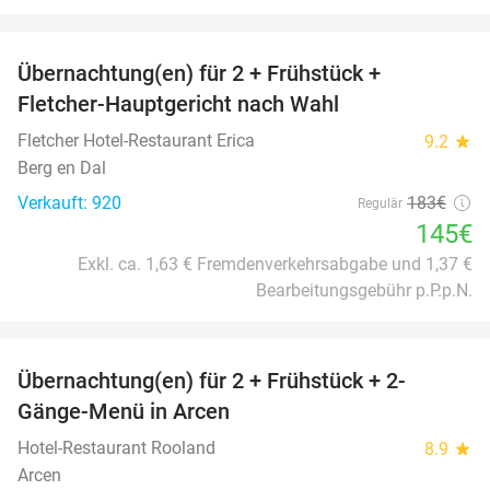
favorite_border
Übernachtung(en) für 2 + Frühstück +
21%
Fletcher-Hauptgericht nach Wahl
Fletcher Hotel-Restaurant Erica
9.2
star
Berg en Dal
Verkauft: 920
183€
Regulär
145€
Exkl. ca. 1,63 € Fremdenverkehrsabgabe und 1,37 €
Bearbeitungsgebühr p.P.p.N.
favorite_border
Übernachtung(en) für 2 + Frühstück + 2-
25%
Gänge-Menü in Arcen
Hotel-Restaurant Rooland
8.9
star
Arcen