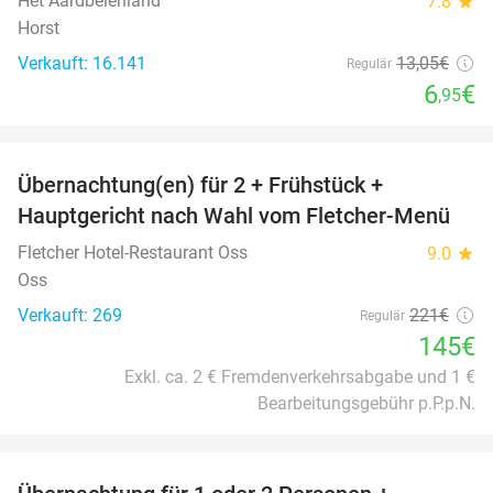
Het Aardbeienland
7.8
star
Horst
Verkauft: 16.141
13
,05
€
Regulär
6
€
,95
favorite_border
Übernachtung(en) für 2 + Frühstück +
34%
Hauptgericht nach Wahl vom Fletcher-Menü
Fletcher Hotel-Restaurant Oss
9.0
star
Oss
Verkauft: 269
221€
Regulär
145€
Exkl. ca. 2 € Fremdenverkehrsabgabe und 1 €
Bearbeitungsgebühr p.P.p.N.
favorite_border