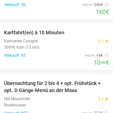
Verkauft: 96
240€
Regulär
160€
favorite_border
Kartfahrt(en) à 10 Minuten
27%
Kartcenter Cologne
9.3
star
50996 Köln (13 km)
Verkauft: 63
15€
Regulär
10
€
,90
favorite_border
Übernachtung für 2 bis 4 + opt. Frühstück +
69%
opt. 3-Gänge-Menü an der Maas
Het Maashotel
9.4
star
Broekhuizen