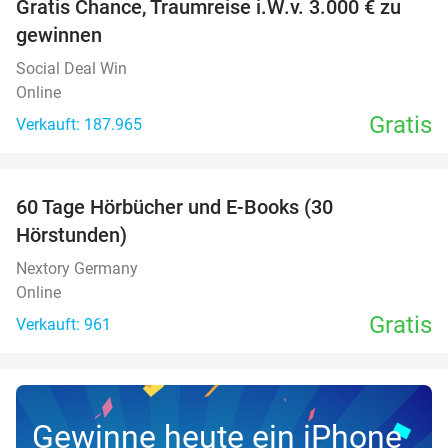
Gratis Chance, Traumreise i.W.v. 3.000 € zu
gewinnen
Social Deal Win
Online
Gratis
Verkauft: 187.965
favorite_border
60 Tage Hörbücher und E-Books (30
Hörstunden)
Nextory Germany
Online
Gratis
Verkauft: 961
Gewinne heute ein iPhone