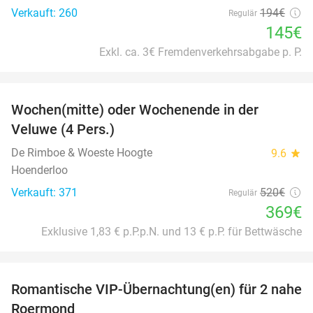
Verkauft: 260
194€
Regulär
145€
Exkl. ca. 3€ Fremdenverkehrsabgabe p. P.
favorite_border
Wochen(mitte) oder Wochenende in der
34%
Veluwe (4 Pers.)
De Rimboe & Woeste Hoogte
9.6
star
Hoenderloo
Verkauft: 371
520€
Regulär
369€
Exklusive 1,83 € p.P.p.N. und 13 € p.P. für Bettwäsche
favorite_border
Romantische VIP-Übernachtung(en) für 2 nahe
35%
Roermond