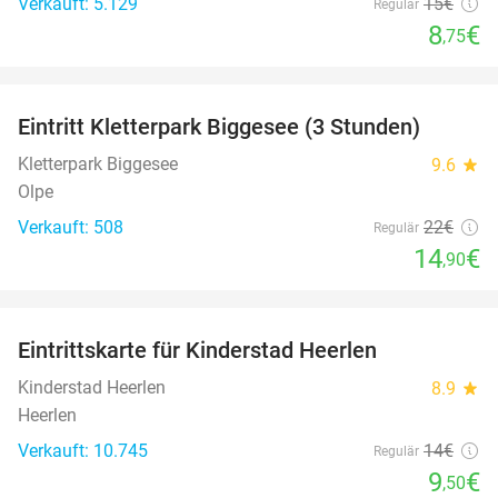
Verkauft: 5.129
15€
Regulär
8
€
,75
favorite_border
Eintritt Kletterpark Biggesee (3 Stunden)
32%
Kletterpark Biggesee
9.6
star
Olpe
Verkauft: 508
22€
Regulär
14
€
,90
favorite_border
Eintrittskarte für Kinderstad Heerlen
32%
Kinderstad Heerlen
8.9
star
Heerlen
Verkauft: 10.745
14€
Regulär
9
€
,50