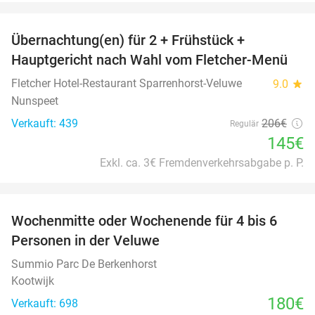
favorite_border
Übernachtung(en) für 2 + Frühstück +
30%
Hauptgericht nach Wahl vom Fletcher-Menü
Fletcher Hotel-Restaurant Sparrenhorst-Veluwe
9.0
star
Nunspeet
Verkauft: 439
206€
Regulär
145€
Exkl. ca. 3€ Fremdenverkehrsabgabe p. P.
favorite_border
Wochenmitte oder Wochenende für 4 bis 6
Personen in der Veluwe
Summio Parc De Berkenhorst
Kootwijk
180€
Verkauft: 698