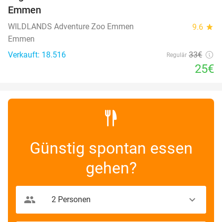
Emmen
WILDLANDS Adventure Zoo Emmen
9.6
star
Emmen
Verkauft: 18.516
33€
Regulär
25€
Günstig spontan essen
gehen?