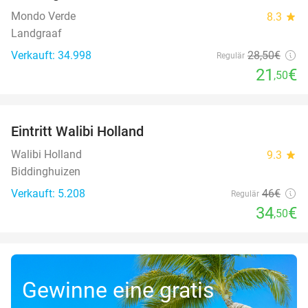
Mondo Verde
8.3
star
Landgraaf
Verkauft: 34.998
28
,50
€
Regulär
21
€
,50
favorite_border
Eintritt Walibi Holland
25%
Walibi Holland
9.3
star
Biddinghuizen
Verkauft: 5.208
46€
Regulär
34
€
,50
Gewinne eine gratis