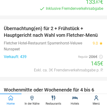
133
€
,87
Inklusive Fremdenverkehrsabgabe
favorite_border
Übernachtung(en) für 2 + Frühstück +
30%
Hauptgericht nach Wahl vom Fletcher-Menü
Fletcher Hotel-Restaurant Sparrenhorst-Veluwe
9.0
star
Nunspeet
Verkauft: 439
206€
Regulär
145€
Exkl. ca. 3€ Fremdenverkehrsabgabe p. P.
favorite_border
Wochenmitte oder Wochenende für 4 bis 6
Personen in der Veluwe
Home
In der Nähe
Restaurants
Hotels
Menü
Summio Parc De Berkenhorst