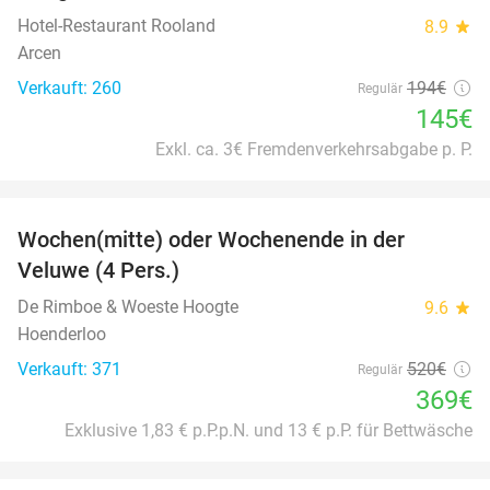
Hotel-Restaurant Rooland
8.9
star
Arcen
Verkauft: 260
194€
Regulär
145€
Exkl. ca. 3€ Fremdenverkehrsabgabe p. P.
favorite_border
Wochen(mitte) oder Wochenende in der
34%
Veluwe (4 Pers.)
De Rimboe & Woeste Hoogte
9.6
star
Hoenderloo
Verkauft: 371
520€
Regulär
369€
Exklusive 1,83 € p.P.p.N. und 13 € p.P. für Bettwäsche