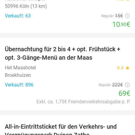
50996 Köln (13 km)
Verkauft: 63
15€
Regulär
10
€
,90
favorite_border
Übernachtung für 2 bis 4 + opt. Frühstück +
69%
opt. 3-Gänge-Menü an der Maas
Het Maashotel
9.4
star
Broekhuizen
Verkauft: 896
222€
Regulär
69€
Exkl. ca. 1,75€ Fremdenverkehrsabgabe p. P.
favorite_border
All-in-Eintrittsticket für den Verkehrs- und
15%
Vergnügungspark Duinen Zathe