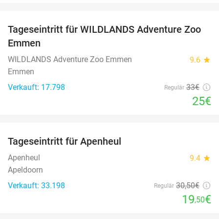
favorite_border
Tageseintritt für WILDLANDS Adventure Zoo
24%
Emmen
WILDLANDS Adventure Zoo Emmen
9.6
star
Emmen
Verkauft: 17.798
33€
Regulär
25€
favorite_border
Tageseintritt für Apenheul
36%
Apenheul
9.4
star
Apeldoorn
Verkauft: 33.198
30
,50
€
Regulär
19
€
,50
favorite_border