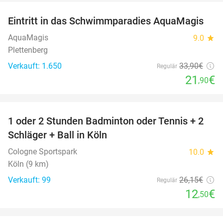
Eintritt in das Schwimmparadies AquaMagis
35%
AquaMagis
9.0
star
Plettenberg
Verkauft: 1.650
33
,90
€
Regulär
21
€
,90
favorite_border
1 oder 2 Stunden Badminton oder Tennis + 2
52%
Schläger + Ball in Köln
Cologne Sportspark
10.0
star
Köln (9 km)
Verkauft: 99
26
,15
€
Regulär
12
€
,50
favorite_border