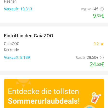
Heerlen
Verkauft: 10.313
14€
Regulär
9
€
,50
favorite_border
Eintritt in den GaiaZOO
14%
GaiaZOO
9.2
star
Kerkrade
Verkauft: 8.189
28
,50
€
Regulär
24
€
,50
Entdecke die tollsten
Sommerurlaubdeals
!