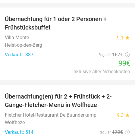
favorite_border
Übernachtung für 1 oder 2 Personen +
41%
Frühstücksbuffet
Villa Monte
9.1
star
Heist-op-den-Berg
Verkauft: 337
167€
Regulär
99€
Inklusive aller Nebenkosten
favorite_border
Übernachtung(en) für 2 + Frühstück + 2-
13%
Gänge-Fletcher-Menü in Wolfheze
Fletcher Hotel-Restaurant De Buunderkamp
9.3
star
Wolfheze
Verkauft: 514
179€
Regulär