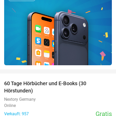
favorite_border
60 Tage Hörbücher und E-Books (30
Hörstunden)
Nextory Germany
Online
Gratis
Verkauft: 957