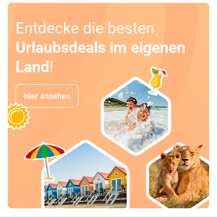
Entdecke die besten
Urlaubsdeals im eigenen
Land
!
Hier ansehen