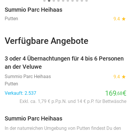
Summio Parc Heihaas
Putten
9.4
star
Verfügbare Angebote
favorite_border
3 oder 4 Übernachtungen für 4 bis 6 Personen
an der Veluwe
Summio Parc Heihaas
9.4
star
Putten
169
€
Verkauft: 2.537
,68
Exkl. ca. 1,79 € p.P.p.N. und 14 € p.P. für Bettwäsche
Summio Parc Heihaas
In der naturreichen Umgebung von Putten findest Du den