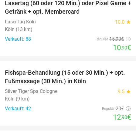
Lasertag (60 oder 120 Min.) oder Pixel Game +
31%
Getränk + opt. Membercard
LaserTag Köln
10.0
star
Köln (13 km)
Verkauft: 88
15
,90
€
Regulär
10
€
,90
favorite_border
Fishspa-Behandlung (15 oder 30 Min.) + opt.
36%
Fußmassage (30 Min.) in Köln
Silver Tiger Spa Cologne
9.5
star
Köln (9 km)
Verkauft: 42
20€
Regulär
12
€
,90
favorite_border