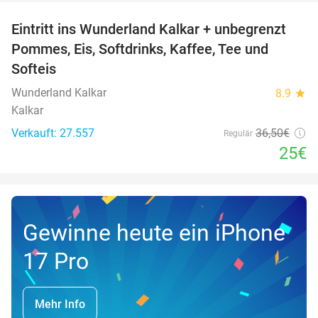
Eintritt ins Wunderland Kalkar + unbegrenzt
32%
Pommes, Eis, Softdrinks, Kaffee, Tee und
Softeis
Wunderland Kalkar
8.9
star
Kalkar
Verkauft: 27.557
36
,50
€
Regulär
25€
Gewinne heute ein iPhone
17 Pro
Mehr Info