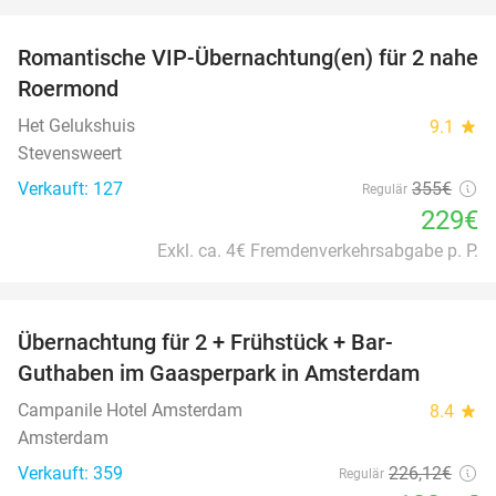
favorite_border
Romantische VIP-Übernachtung(en) für 2 nahe
35%
Roermond
Het Gelukshuis
9.1
star
Stevensweert
Verkauft: 127
355€
Regulär
229€
Exkl. ca. 4€ Fremdenverkehrsabgabe p. P.
favorite_border
Übernachtung für 2 + Frühstück + Bar-
41%
Guthaben im Gaasperpark in Amsterdam
Campanile Hotel Amsterdam
8.4
star
Amsterdam
Verkauft: 359
226
,12
€
Regulär