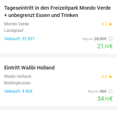
Tageseintritt in den Freizeitpark Mondo Verde
25%
+ unbegrenzt Essen und Trinken
Mondo Verde
8.3
star
Landgraaf
Verkauft: 32.937
28
,50
€
Regulär
21
€
,50
favorite_border
Eintritt Walibi Holland
25%
Walibi Holland
9.3
star
Biddinghuizen
Verkauft: 4.904
46€
Regulär
34
€
,50
favorite_border