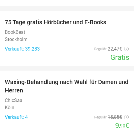
favorite_border
100%
75 Tage gratis Hörbücher und E-Books
BookBeat
Stockholm
Verkauft: 39.283
22
,47
€
Regulär
Gratis
favorite_border
Waxing-Behandlung nach Wahl für Damen und
38%
NEW
Herren
TODAY
ChicSaal
Köln
Verkauft: 4
15
,85
€
Regulär
9
€
,90