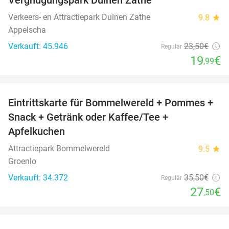
Verkeers- en Attractiepark Duinen Zathe
9.8
star
Appelscha
Verkauft: 45.946
23
,50
€
Regulär
19
€
,99
favorite_border
Eintrittskarte für Bommelwereld + Pommes +
23%
Snack + Getränk oder Kaffee/Tee +
Apfelkuchen
Attractiepark Bommelwereld
9.5
star
Groenlo
Verkauft: 34.372
35
,50
€
Regulär
27
€
,50
favorite_border