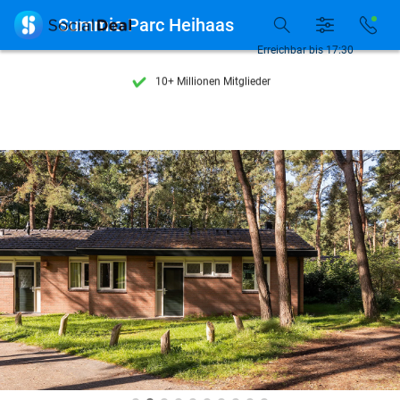
Entdecke 15.000+ Deals

Summio Parc Heihaas
7 Tage die Woche verfügbar
Erreichbar bis 17:30
10+ Millionen Mitglieder
9,4
basierend auf
206.057 Bewertungen
Entdecke 15.000+ Deals
7 Tage die Woche verfügbar
10+ Millionen Mitglieder