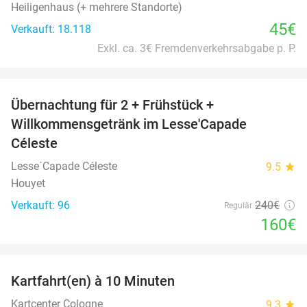
Heiligenhaus (+ mehrere Standorte)
45€
Verkauft: 18.118
Exkl. ca. 3€ Fremdenverkehrsabgabe p. P.
favorite_border
Übernachtung für 2 + Frühstück +
33%
Willkommensgetränk im Lesse'Capade
Céleste
Lesse´Capade Céleste
9.5
star
Houyet
Verkauft: 96
240€
Regulär
160€
favorite_border
Kartfahrt(en) à 10 Minuten
27%
Kartcenter Cologne
9.3
star