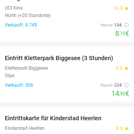
42%
UCI Kino
10.0
star
Hürth (+20 Standorte)
Verkauft: 4.749
15€
Regulär
8
€
,75
favorite_border
Eintritt Kletterpark Biggesee (3 Stunden)
32%
Kletterpark Biggesee
9.6
star
Olpe
Verkauft: 506
22€
Regulär
14
€
,90
favorite_border
Eintrittskarte für Kinderstad Heerlen
32%
Kinderstad Heerlen
8.9
star