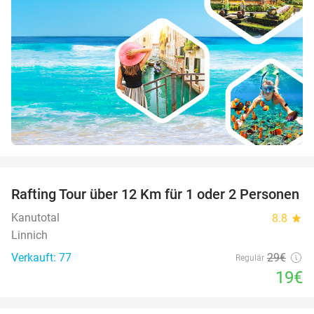
favorite_border
Rafting Tour über 12 Km für 1 oder 2 Personen
34%
Kanutotal
8.8
star
Linnich
Verkauft: 77
29€
Regulär
19€
favorite_border