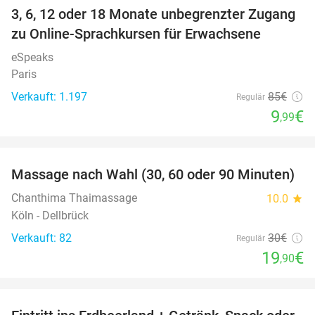
3, 6, 12 oder 18 Monate unbegrenzter Zugang
88%
zu Online-Sprachkursen für Erwachsene
eSpeaks
Paris
Verkauft: 1.197
85€
Regulär
9
€
,99
favorite_border
Massage nach Wahl (30, 60 oder 90 Minuten)
34%
Chanthima Thaimassage
10.0
star
Köln - Dellbrück
Verkauft: 82
30€
Regulär
19
€
,90
favorite_border