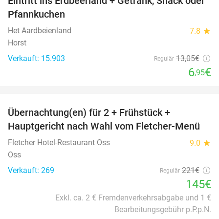
Eintritt ins Erdbeerland + Getränk, Snack oder
47%
Pfannkuchen
Het Aardbeienland
7.8
star
Horst
Verkauft: 15.903
13
,05
€
Regulär
6
€
,95
favorite_border
Übernachtung(en) für 2 + Frühstück +
34%
Hauptgericht nach Wahl vom Fletcher-Menü
Fletcher Hotel-Restaurant Oss
9.0
star
Oss
Verkauft: 269
221€
Regulär
145€
Exkl. ca. 2 € Fremdenverkehrsabgabe und 1 €
Bearbeitungsgebühr p.P.p.N.