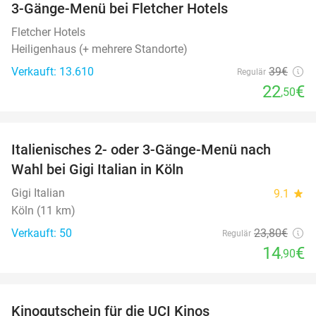
3-Gänge-Menü bei Fletcher Hotels
42%
Fletcher Hotels
Heiligenhaus (+ mehrere Standorte)
Verkauft: 13.610
39€
Regulär
22
€
,50
favorite_border
Italienisches 2- oder 3-Gänge-Menü nach
37%
Wahl bei Gigi Italian in Köln
Gigi Italian
9.1
star
Köln (11 km)
Verkauft: 50
23
,80
€
Regulär
14
€
,90
favorite_border
Kinogutschein für die UCI Kinos