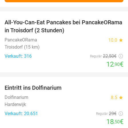
favorite_border
All-You-Can-Eat Pancakes bei PancakeORama
43%
in Troisdorf (2 Stunden)
PancakeORama
10.0
star
Troisdorf (15 km)
Verkauft: 316
22
,50
€
Regulär
12
€
,90
favorite_border
Eintritt ins Dolfinarium
36%
Dolfinarium
8.5
star
Harderwijk
Verkauft: 20.651
29€
Regulär
18
€
,50