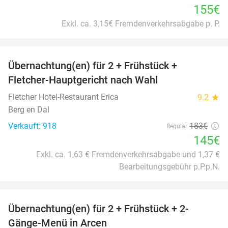
155€
Exkl. ca. 3,15€ Fremdenverkehrsabgabe p. P.
favorite_border
Übernachtung(en) für 2 + Frühstück +
21%
Fletcher-Hauptgericht nach Wahl
Fletcher Hotel-Restaurant Erica
9.2
star
Berg en Dal
Verkauft: 918
183€
Regulär
145€
Exkl. ca. 1,63 € Fremdenverkehrsabgabe und 1,37 €
Bearbeitungsgebühr p.P.p.N.
favorite_border
Übernachtung(en) für 2 + Frühstück + 2-
25%
Gänge-Menü in Arcen