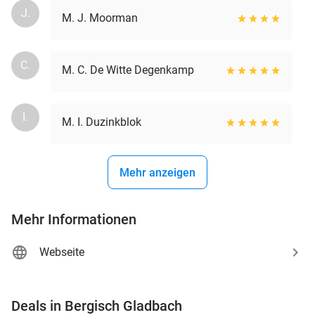
J.
M. J. Moorman
C.
M. C. De Witte Degenkamp
I.
M. I. Duzinkblok
Mehr anzeigen
Mehr Informationen
Webseite
favorite_border
Deals in Bergisch Gladbach