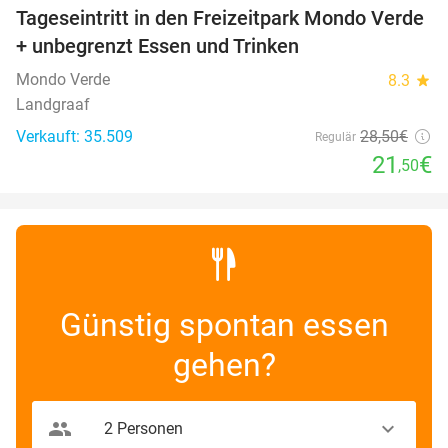
Tageseintritt in den Freizeitpark Mondo Verde
25%
+ unbegrenzt Essen und Trinken
Mondo Verde
8.3
star
Landgraaf
Verkauft: 35.509
28
,50
€
Regulär
21
€
,50
Günstig spontan essen
gehen?