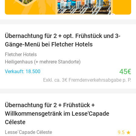
favorite_border
Übernachtung für 2 + opt. Frühstück und 3-
Gänge-Menü bei Fletcher Hotels
Fletcher Hotels
Heiligenhaus (+ mehrere Standorte)
45€
Verkauft: 18.500
Exkl. ca. 3€ Fremdenverkehrsabgabe p. P.
favorite_border
Übernachtung für 2 + Frühstück +
33%
Willkommensgetränk im Lesse'Capade
Céleste
Lesse´Capade Céleste
9.5
star