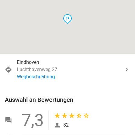
food
Eindhoven
Luchthavenweg 27
Wegbeschreibung
Auswahl an Bewertungen
7,3
82