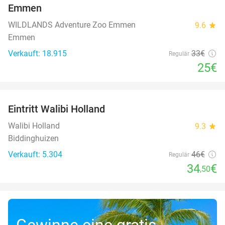
Emmen
WILDLANDS Adventure Zoo Emmen
9.6
star
Emmen
Verkauft: 18.915
33€
Regulär
25€
favorite_border
Eintritt Walibi Holland
25%
Walibi Holland
9.3
star
Biddinghuizen
Verkauft: 5.304
46€
Regulär
34
€
,50
Gewinne eine gratis