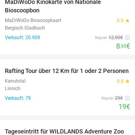
MaDiWoDo Kinokarte von Nationale
31%
Bioscoopbon
MaDiWoDo Bioscoopkaart
8.8
star
Bergisch Gladbach
Verkauft: 20.909
12
,90
€
Regulär
8
€
,95
favorite_border
Rafting Tour über 12 Km für 1 oder 2 Personen
34%
Kanutotal
8.8
star
Linnich
Verkauft: 79
29€
Regulär
19€
favorite_border
Tageseintritt für WILDLANDS Adventure Zoo
24%