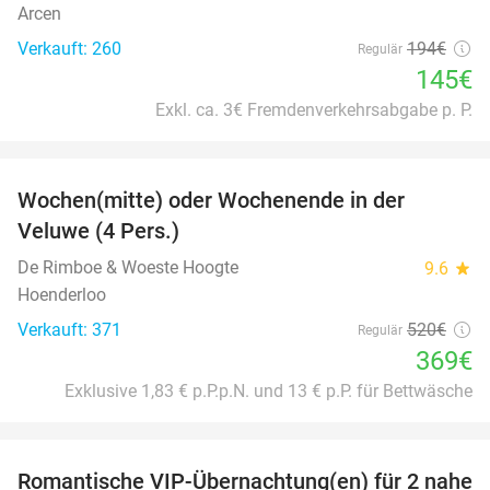
Arcen
Verkauft: 260
194€
Regulär
145€
Exkl. ca. 3€ Fremdenverkehrsabgabe p. P.
favorite_border
Wochen(mitte) oder Wochenende in der
34%
Veluwe (4 Pers.)
De Rimboe & Woeste Hoogte
9.6
star
Hoenderloo
Verkauft: 371
520€
Regulär
369€
Exklusive 1,83 € p.P.p.N. und 13 € p.P. für Bettwäsche
favorite_border
Romantische VIP-Übernachtung(en) für 2 nahe
35%