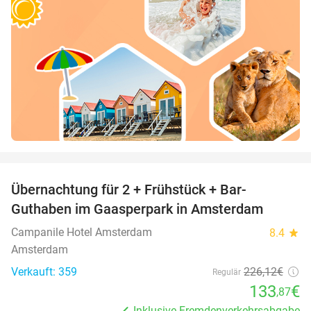
favorite_border
Übernachtung für 2 + Frühstück + Bar-
41%
Guthaben im Gaasperpark in Amsterdam
Campanile Hotel Amsterdam
8.4
star
Amsterdam
Verkauft: 359
226
,12
€
Regulär
133
€
,87
Inklusive Fremdenverkehrsabgabe