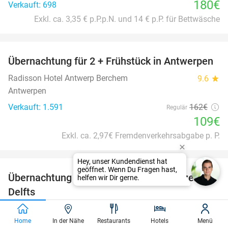
180€
Verkauft: 698
Exkl. ca. 3,35 € p.P.p.N. und 14 € p.P. für Bettwäsche
favorite_border
Übernachtung für 2 + Frühstück in Antwerpen
33%
Radisson Hotel Antwerp Berchem
9.6
star
Antwerpen
Verkauft: 1.591
162€
Regulär
109€
Exkl. ca. 2,97€ Fremdenverkehrsabgabe p. P.
favorite_border
Übernachtung für 2 + Frühstück im Herzen
41%
Delfts
Bridges House Hotel
8.4
star
Delft
Home
In der Nähe
Restaurants
Hotels
Menü