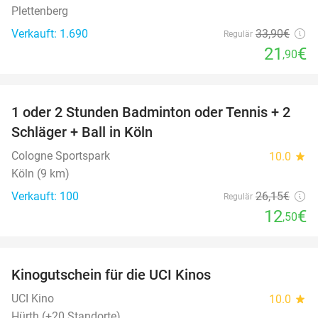
Plettenberg
Verkauft: 1.690
33
,90
€
Regulär
21
€
,90
favorite_border
1 oder 2 Stunden Badminton oder Tennis + 2
52%
Schläger + Ball in Köln
Cologne Sportspark
10.0
star
Köln (9 km)
Verkauft: 100
26
,15
€
Regulär
12
€
,50
favorite_border
Kinogutschein für die UCI Kinos
42%
UCI Kino
10.0
star
Hürth (+20 Standorte)