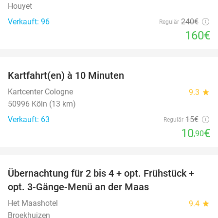
Houyet
Verkauft: 96
240€
Regulär
160€
favorite_border
Kartfahrt(en) à 10 Minuten
27%
Kartcenter Cologne
9.3
star
50996 Köln (13 km)
Verkauft: 63
15€
Regulär
10
€
,90
favorite_border
Übernachtung für 2 bis 4 + opt. Frühstück +
69%
opt. 3-Gänge-Menü an der Maas
Het Maashotel
9.4
star
Broekhuizen