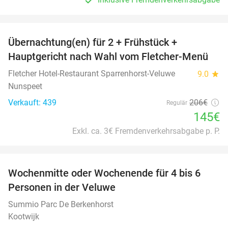
favorite_border
Übernachtung(en) für 2 + Frühstück +
30%
Hauptgericht nach Wahl vom Fletcher-Menü
Fletcher Hotel-Restaurant Sparrenhorst-Veluwe
9.0
star
Nunspeet
Verkauft: 439
206€
Regulär
145€
Exkl. ca. 3€ Fremdenverkehrsabgabe p. P.
favorite_border
Wochenmitte oder Wochenende für 4 bis 6
Personen in der Veluwe
Summio Parc De Berkenhorst
Kootwijk