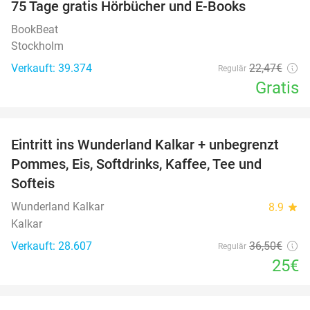
100%
75 Tage gratis Hörbücher und E-Books
BookBeat
Stockholm
Verkauft: 39.374
22
,47
€
Regulär
Gratis
favorite_border
Eintritt ins Wunderland Kalkar + unbegrenzt
32%
Pommes, Eis, Softdrinks, Kaffee, Tee und
Softeis
Wunderland Kalkar
8.9
star
Kalkar
Verkauft: 28.607
36
,50
€
Regulär
25€
favorite_border