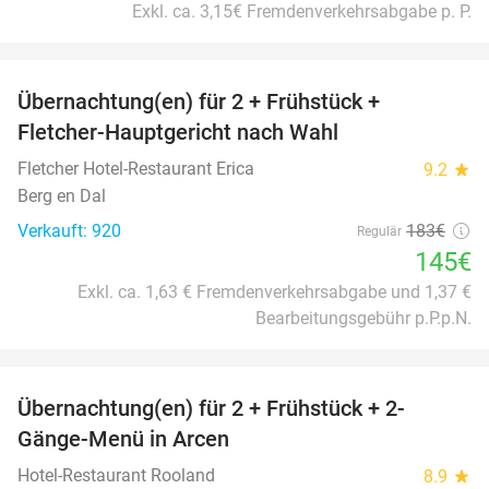
Exkl. ca. 3,15€ Fremdenverkehrsabgabe p. P.
favorite_border
Übernachtung(en) für 2 + Frühstück +
21%
Fletcher-Hauptgericht nach Wahl
Fletcher Hotel-Restaurant Erica
9.2
star
Berg en Dal
Verkauft: 920
183€
Regulär
145€
Exkl. ca. 1,63 € Fremdenverkehrsabgabe und 1,37 €
Bearbeitungsgebühr p.P.p.N.
favorite_border
Übernachtung(en) für 2 + Frühstück + 2-
25%
Gänge-Menü in Arcen
Hotel-Restaurant Rooland
8.9
star