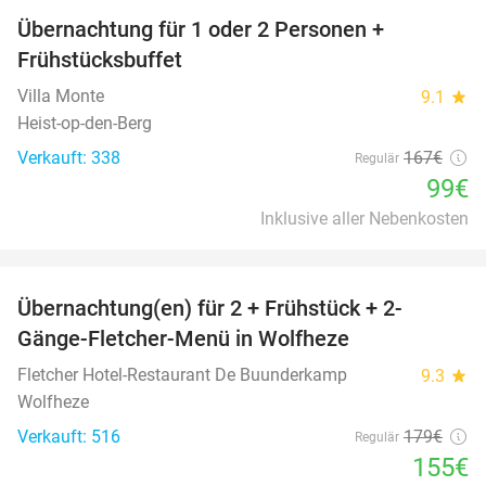
Übernachtung für 1 oder 2 Personen +
41%
Frühstücksbuffet
Villa Monte
9.1
star
Heist-op-den-Berg
Verkauft: 338
167€
Regulär
99€
Inklusive aller Nebenkosten
favorite_border
Übernachtung(en) für 2 + Frühstück + 2-
13%
Gänge-Fletcher-Menü in Wolfheze
Fletcher Hotel-Restaurant De Buunderkamp
9.3
star
Wolfheze
Verkauft: 516
179€
Regulär
155€