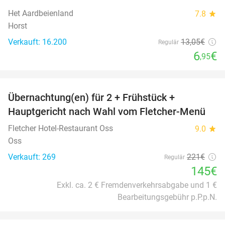
Het Aardbeienland
7.8
star
Horst
Verkauft: 16.200
13
,05
€
Regulär
6
€
,95
favorite_border
Übernachtung(en) für 2 + Frühstück +
34%
Hauptgericht nach Wahl vom Fletcher-Menü
Fletcher Hotel-Restaurant Oss
9.0
star
Oss
Verkauft: 269
221€
Regulär
145€
Exkl. ca. 2 € Fremdenverkehrsabgabe und 1 €
Bearbeitungsgebühr p.P.p.N.
favorite_border