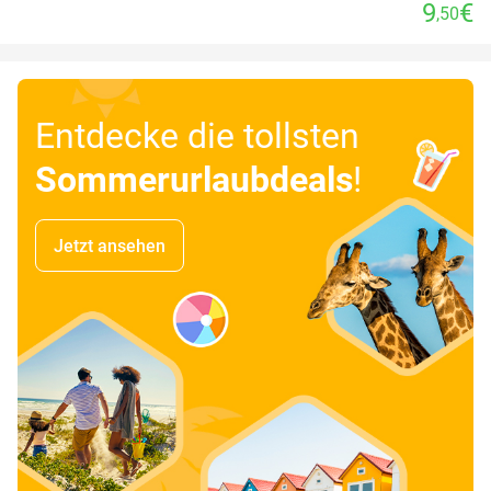
9
€
,50
Entdecke die tollsten
Sommerurlaubdeals
!
Jetzt ansehen