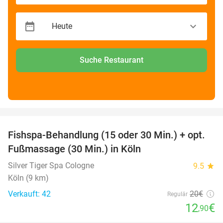
Suche Restaurant
favorite_border
Fishspa-Behandlung (15 oder 30 Min.) + opt.
36%
Fußmassage (30 Min.) in Köln
Silver Tiger Spa Cologne
9.5
star
Köln (9 km)
Verkauft: 42
20€
Regulär
12
€
,90