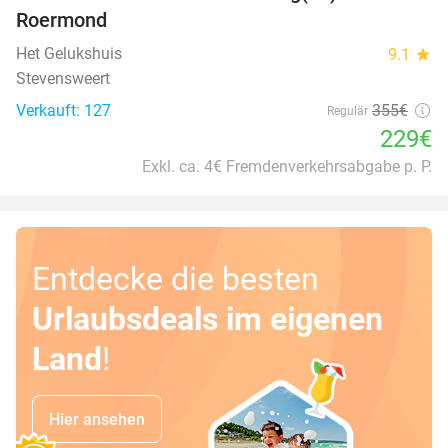
Roermond
Het Gelukshuis
9.1
star
Stevensweert
Verkauft: 127
355€
Regulär
229€
Exkl. ca. 4€ Fremdenverkehrsabgabe p. P.
Entdecke die besten
Urlaubsdeals im eigenen
Land
!
Hier ansehen