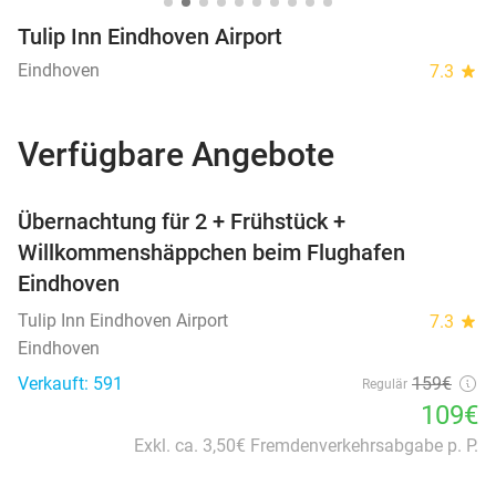
Tulip Inn Eindhoven Airport
Eindhoven
7.3
star
Verfügbare Angebote
favorite_border
Übernachtung für 2 + Frühstück +
Willkommenshäppchen beim Flughafen
Eindhoven
Tulip Inn Eindhoven Airport
7.3
star
Eindhoven
Verkauft: 591
159€
Regulär
109€
Exkl. ca. 3,50€ Fremdenverkehrsabgabe p. P.