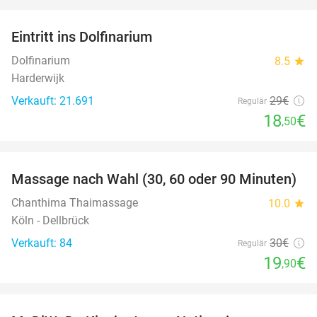
favorite_border
Eintritt ins Dolfinarium
36%
Dolfinarium
8.5
star
Harderwijk
Verkauft: 21.691
29€
Regulär
18
€
,50
favorite_border
Massage nach Wahl (30, 60 oder 90 Minuten)
34%
Chanthima Thaimassage
10.0
star
Köln - Dellbrück
Verkauft: 84
30€
Regulär
19
€
,90
favorite_border