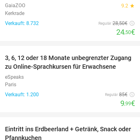
GaiaZOO
9.2
star
Kerkrade
Verkauft: 8.732
28
,50
€
Regulär
24
€
,50
favorite_border
3, 6, 12 oder 18 Monate unbegrenzter Zugang
88%
zu Online-Sprachkursen für Erwachsene
eSpeaks
Paris
Verkauft: 1.200
85€
Regulär
9
€
,99
favorite_border
Eintritt ins Erdbeerland + Getränk, Snack oder
47%
Pfannkuchen