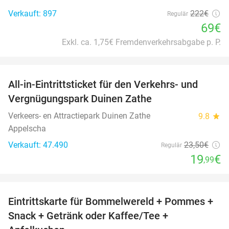
Verkauft: 897
222€
Regulär
69€
Exkl. ca. 1,75€ Fremdenverkehrsabgabe p. P.
favorite_border
All-in-Eintrittsticket für den Verkehrs- und
15%
Vergnügungspark Duinen Zathe
Verkeers- en Attractiepark Duinen Zathe
9.8
star
Appelscha
Verkauft: 47.490
23
,50
€
Regulär
19
€
,99
favorite_border
Eintrittskarte für Bommelwereld + Pommes +
23%
Snack + Getränk oder Kaffee/Tee +