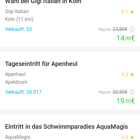
Wahl bei Gigi Italian in Köln
Gigi Italian
9.1
star
Köln (11 km)
Verkauft: 53
23
,80
€
Regulär
14
€
,90
favorite_border
Tageseintritt für Apenheul
36%
Apenheul
9.3
star
Apeldoorn
Verkauft: 34.017
30
,50
€
Regulär
19
€
,50
favorite_border
Eintritt in das Schwimmparadies AquaMagis
35%
AquaMagis
9.0
star