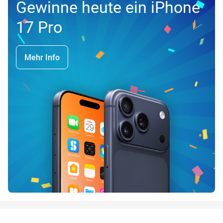
Gewinne heute ein iPhone
17 Pro
Mehr Info
favorite_border