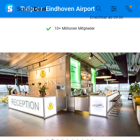
Entdecke 15.000+ Deals

Tulip Inn Eindhoven Airport
7 Tage die Woche verfügbar
Erreichbar ab 09:00
10+ Millionen Mitglieder
9,4
basierend auf
206.424 Bewertungen
Entdecke 15.000+ Deals
7 Tage die Woche verfügbar
10+ Millionen Mitglieder