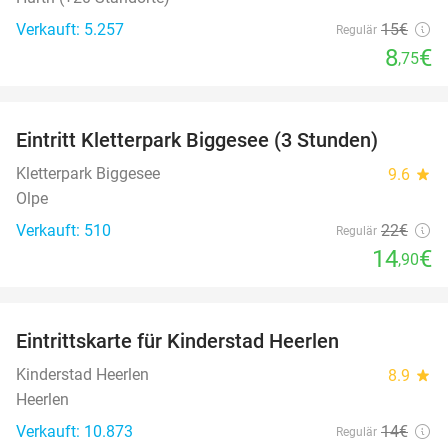
Verkauft: 5.257
15€
Regulär
8
€
,75
favorite_border
Eintritt Kletterpark Biggesee (3 Stunden)
32%
Kletterpark Biggesee
9.6
star
Olpe
Verkauft: 510
22€
Regulär
14
€
,90
favorite_border
Eintrittskarte für Kinderstad Heerlen
32%
Kinderstad Heerlen
8.9
star
Heerlen
Verkauft: 10.873
14€
Regulär