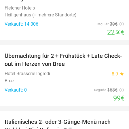
42%
Fletcher Hotels
Heiligenhaus (+ mehrere Standorte)
Verkauft: 14.006
39€
Regulär
22
€
,50
favorite_border
Übernachtung für 2 + Frühstück + Late Check-
41%
NEW
out im Herzen von Bree
TODAY
Hotel Brasserie Ingredi
8.9
star
Bree
Verkauft: 0
168€
Regulär
99€
favorite_border
Italienisches 2- oder 3-Gänge-Menü nach
37%