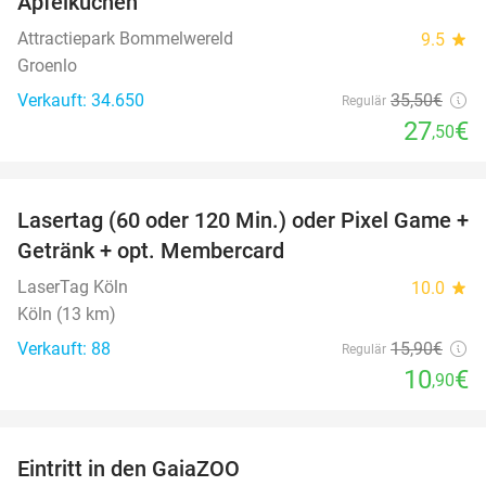
Apfelkuchen
Attractiepark Bommelwereld
9.5
star
Groenlo
Verkauft: 34.650
35
,50
€
Regulär
27
€
,50
favorite_border
Lasertag (60 oder 120 Min.) oder Pixel Game +
31%
Getränk + opt. Membercard
LaserTag Köln
10.0
star
Köln (13 km)
Verkauft: 88
15
,90
€
Regulär
10
€
,90
favorite_border
Eintritt in den GaiaZOO
14%