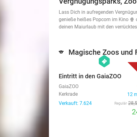
Vergnügungsparks, Zoos
Lass Dich in aufregenden Vergnügu
genieße heißes Popcorn im Kino 🍿 
deinen Maiurlaub mit den verrücktes
Magische Zoos und Fr
🐨
hexagon
events
Eintritt in den GaiaZOO
GaiaZOO
Kerkrade
12 
Verkauft: 7.624
28
,
Regulär
2