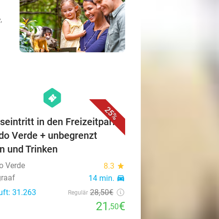
,
favorite_border
hexagon
events
25%
seintritt in den Freizeitpark
o Verde + unbegrenzt
n und Trinken
o Verde
8.3
star
raaf
14 min.
directions_car
uft: 31.263
28
,50
€
Regulär
21
€
,50