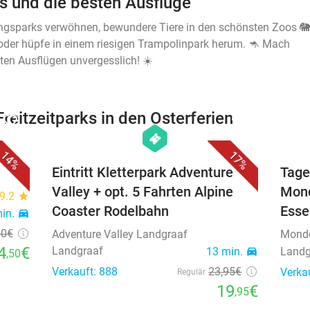
 und die besten Ausflüge
ngsparks verwöhnen, bewundere Tiere in den schönsten Zoos 🐘
oder hüpfe in einem riesigen Trampolinpark herum. 🦘 Mach
ten Ausflügen unvergesslich! ☀️
eitzeitparks in den Osterferien
favorite_border
favorite_border
hexagon
events
14%
17%
Eintritt Kletterpark Adventure
Tage
Valley + opt. 5 Fahrten Alpine
Mond
9.2
star
Coaster Rodelbahn
Esse
min.
directions_car
50
€
Adventure Valley Landgraaf
Mond
4
€
Landgraaf
13 min.
directions_car
Landg
,50
Verkauft: 888
23
,95
€
Verka
Regulär
19
€
,95