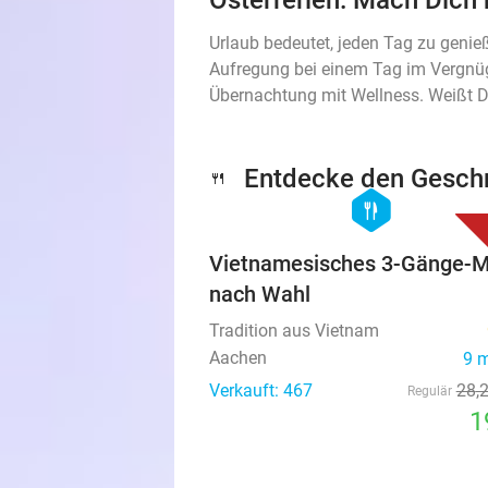
Osterferien: Mach Dich 
Urlaub bedeutet, jeden Tag zu genie
Aufregung bei einem Tag im Vergnü
Übernachtung mit Wellness. Weißt Du
Entdecke den Geschm
🍴
hexagon
food
Vietnamesisches 3-Gänge-
nach Wahl
Tradition aus Vietnam
Aachen
9 
Verkauft: 467
28
,
Regulär
1