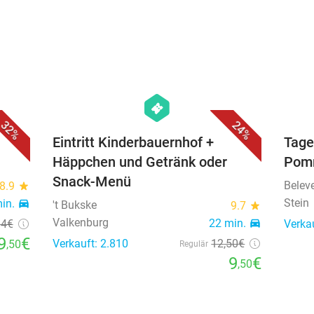
favorite_border
favorite_border
hexagon
events
32%
24%
Eintritt Kinderbauernhof +
Tage
Häppchen und Getränk oder
Pom
Snack-Menü
Belev
8.9
star
Stein
min.
directions_car
't Bukske
9.7
star
Valkenburg
22 min.
directions_car
14€
Verka
9
€
Verkauft: 2.810
12
,50
€
,50
Regulär
9
€
,50