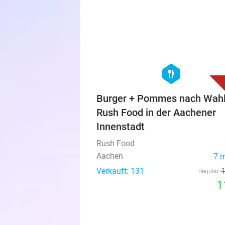
hexagon
food
Burger + Pommes nach Wahl
Rush Food in der Aachener
Innenstadt
Rush Food
Aachen
7 
Verkauft: 131
Regulär
1