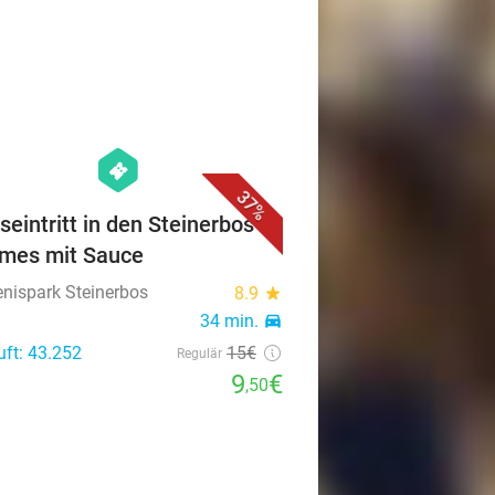
favorite_border
hexagon
events
37%
seintritt in den Steinerbos +
mes mit Sauce
enispark Steinerbos
8.9
star
34 min.
directions_car
uft: 43.252
15€
Regulär
9
€
,50