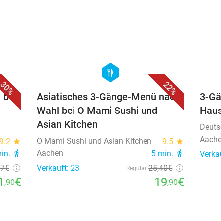
favorite_border
favorite_border
hexagon
food
30%
22%
 bei
Asiatisches 3-Gänge-Menü nach
3-Gä
Wahl bei O Mami Sushi und
Hau
Asian Kitchen
Deuts
Aach
O Mami Sushi und Asian Kitchen
9.2
star
9.5
star
Aachen
min.
directions_walk
5 min.
directions_walk
Verka
17€
Verkauft: 23
25
,40
€
Regulär
1
€
19
€
,90
,90