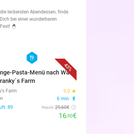
die leckersten Abendessen, finde
Dich bei einer wunderbaren
Fest! 🐣
favorite_border
hexagon
food
43%
nge-Pasta-Menü nach Wahl
Franky´s Farm
y's Farm
9.0
star
en
6 min.
directions_walk
uft: 89
29
,60
€
Regulär
16
€
,90