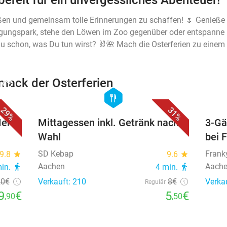
bereit für ein unvergessliches Abenteuer!
ßen und gemeinsam tolle Erinnerungen zu schaffen! 🌷 Genieße 
gungspark, stehe den Löwen im Zoo gegenüber oder entspanne 
 schon, was Du tun wirst? 🐰🌺 Mach die Osterferien zu einem 
ack der Osterferien
favorite_border
favorite_border
hexagon
food
29%
31%
Menü
Mittagessen inkl. Getränk nach
3-Gä
Wahl
bei 
SD Kebap
Frank
9.8
star
9.6
star
Aachen
Aach
min.
directions_walk
4 min.
directions_walk
20
€
Verkauft: 210
8€
Verka
Regulär
9
€
5
€
,90
,50