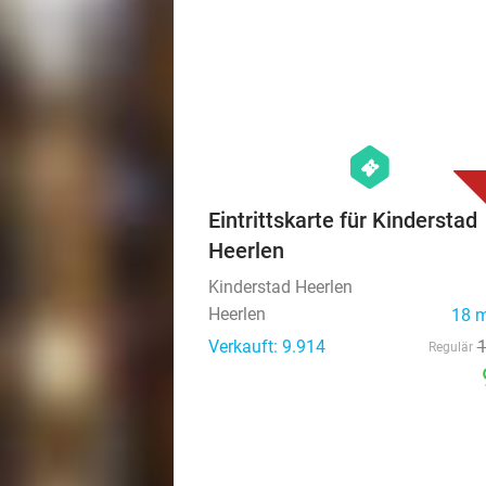
hexagon
events
Eintrittskarte für Kinderstad
Heerlen
Kinderstad Heerlen
Heerlen
18 
Verkauft: 9.914
Regulär