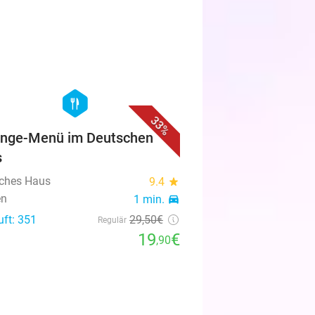
favorite_border
hexagon
food
33%
nge-Menü im Deutschen
s
ches Haus
9.4
star
en
1 min.
directions_car
uft: 351
29
,50
€
Regulär
19
€
,90