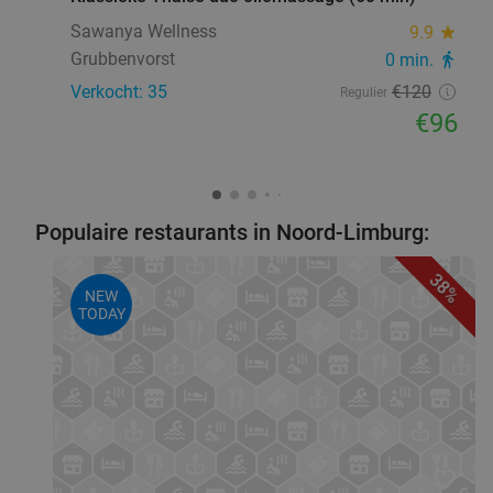
Sawanya Wellness
9.9
star
Grubbenvorst
0 min.
directions_walk
Verkocht: 35
€120
Regulier
€96
Populaire restaurants in Noord-Limburg:
38%
NEW
TODAY
favorite_border