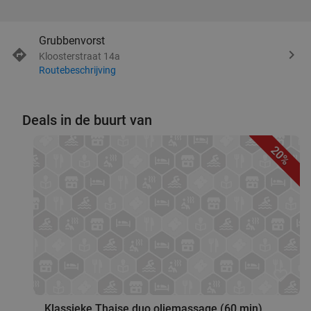
Grubbenvorst
Kloosterstraat 14a
Routebeschrijving
Deals in de buurt van
20%
favorite_border
Klassieke Thaise duo oliemassage (60 min)