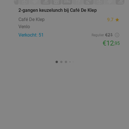
2-gangen keuzelunch bij Café De Klep
Café De Klep
9.7
star
Venlo
Verkocht: 51
€21
Regulier
€12
,95