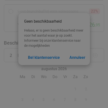
food
Luxe brunchbuffet voor volwassene
22%
(vanaf 12 jaar)
Geen beschikbaarheid
€26
Verkocht: 200
€34,50
,95
Helaas, er is geen beschikbaarheid meer
voor het aantal waar je op zoekt.
Informeer bij onze klantenservice naar
Beschikbaarheid
de mogelijkheden
2
Personen
remove_circle_outline
add_circle_outline
Bel klantenservice
Annuleer
augustus 2026
Ma
Di
Wo
Do
Vr
Za
Zo
1
2
3
4
5
6
7
8
9