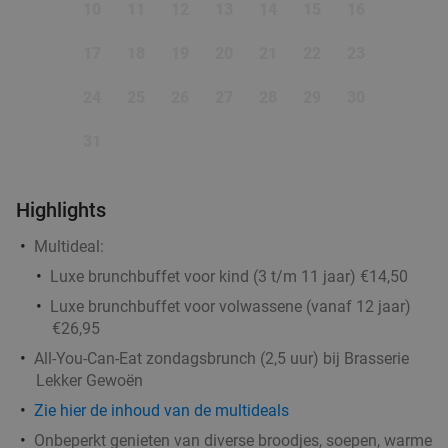
10
11
12
13
14
15
16
17
18
19
20
21
22
23
24
25
26
27
28
29
30
31
Highlights
Multideal:
Luxe brunchbuffet voor kind (3 t/m 11 jaar) €14,50
Luxe brunchbuffet voor volwassene (vanaf 12 jaar)
€26,95
All-You-Can-Eat zondagsbrunch (2,5 uur) bij Brasserie
Lekker Gewoën
Zie hier de inhoud van de multideals
Onbeperkt genieten van diverse broodjes, soepen, warme