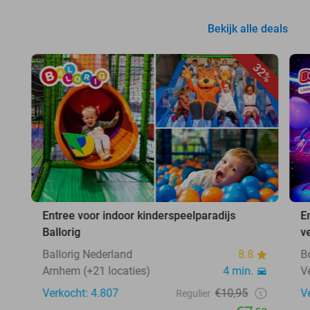
Bekijk alle deals
32%
Entree voor indoor kinderspeelparadijs
E
Ballorig
v
Ballorig Nederland
8.8
B
Arnhem (+21 locaties)
4 min.
V
Verkocht: 4.807
€10,95
V
Regulier