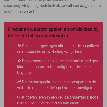
speelomgevingen bij Ketteler Hof; zo valt een dagje uit hier
nooit in het water!
6 redenen waarom spelen en ontdekken bij
Ketteler Hof zo waardevol is
🧠 De speelomgevingen stimuleren de cognitieve
en motorische ontwikkeling van je kind
🔎 De vormentaal en kleurenschema’s moedigen
kinderen aan om zelfstandig te ontdekken en
begrijpen
🌈 De thema-speeltuinen zijn ontworpen om de
verbeelding en creatief spel aan te moedigen
💡 Kinderen leren in een veilige omgeving risico’s
nemen, zodat ze risico’s en hun eigen