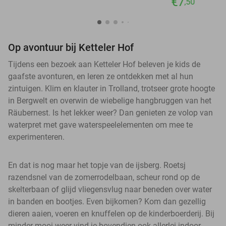
€7
,50
Op avontuur bij Ketteler Hof
Tijdens een bezoek aan Ketteler Hof beleven je kids de
gaafste avonturen, en leren ze ontdekken met al hun
zintuigen. Klim en klauter in Trolland, trotseer grote hoogte
in Bergwelt en overwin de wiebelige hangbruggen van het
Räubernest. Is het lekker weer? Dan genieten ze volop van
waterpret met gave waterspeelelementen om mee te
experimenteren.
En dat is nog maar het topje van de ijsberg. Roetsj
razendsnel van de zomerrodelbaan, scheur rond op de
skelterbaan of glijd vliegensvlug naar beneden over water
in banden en bootjes. Even bijkomen? Kom dan gezellig
dieren aaien, voeren en knuffelen op de kinderboerderij. Bij
minder mooi weer vind je bovendien ook allerlei indoor