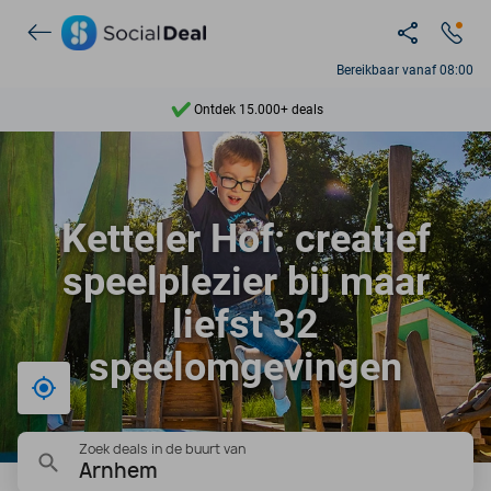
Bereikbaar vanaf 08:00
Ontdek 15.000+ deals
7 dagen per week beschikbaar
10+ miljoen leden
Ketteler Hof: creatief
9,4
speelplezier bij maar
Ontdek 15.000+ deals
liefst 32
speelomgevingen
Bij mij in de buurt
Zoek deals in de buurt van
Arnhem