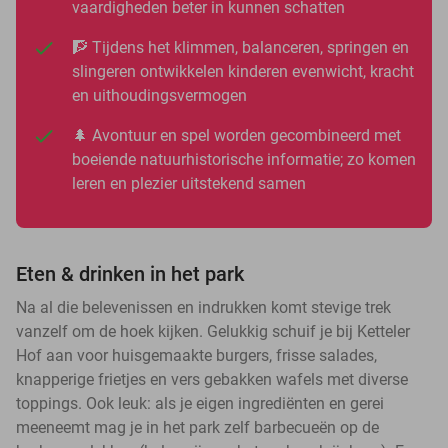
vaardigheden beter in kunnen schatten
🧗 Tijdens het klimmen, balanceren, springen en
slingeren ontwikkelen kinderen evenwicht, kracht
en uithoudingsvermogen
🌲 Avontuur en spel worden gecombineerd met
boeiende natuurhistorische informatie; zo komen
leren en plezier uitstekend samen
Eten & drinken in het park
Na al die belevenissen en indrukken komt stevige trek
vanzelf om de hoek kijken. Gelukkig schuif je bij Ketteler
Hof aan voor huisgemaakte burgers, frisse salades,
knapperige frietjes en vers gebakken wafels met diverse
toppings. Ook leuk: als je eigen ingrediënten en gerei
meeneemt mag je in het park zelf barbecueën op de