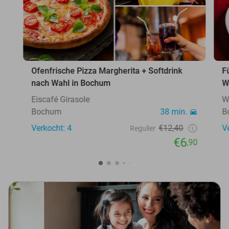
Ofenfrische Pizza Margherita + Softdrink
F
nach Wahl in Bochum
W
Eiscafé Girasole
W
Bochum
38 min.
B
Verkocht: 4
€12,40
V
Regulier
€6
,90