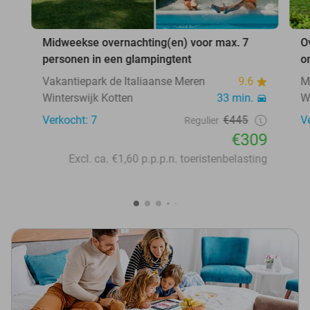
Midweekse overnachting(en) voor max. 7
O
personen in een glampingtent
o
Vakantiepark de Italiaanse Meren
9.6
M
Winterswijk Kotten
33 min.
W
Verkocht: 7
€445
V
Regulier
€309
Excl. ca. €1,60 p.p.p.n. toeristenbelasting