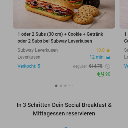
1 oder 2 Subs (30 cm) + Cookie + Getränk
1
oder 2 Subs bei Subway Leverkusen
C
Subway Leverkusen
10.0
S
Leverkusen
12 min.
L
Verkocht: 5
€14,75
V
Regulier
€9
,90
In 3 Schritten Dein Social Breakfast &
Mittagessen reservieren