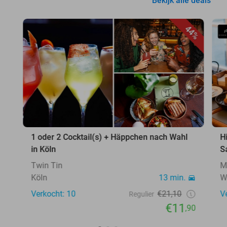
Bekijk alle deals
44%
1 oder 2 Cocktail(s) + Häppchen nach Wahl
H
in Köln
S
Twin Tin
M
Köln
13 min.
W
Verkocht: 10
€21,10
V
Regulier
€11
,90