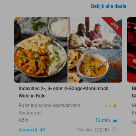
Bekijk alle deals
39%
Indisches 2-, 3- oder 4-Gänge-Menü nach
B
Wahl in Köln
G
Raaz Indisches Spezialitäten
9.6
M
Restaurant
K
Köln
12 min.
V
Verkocht: 49
€22,90
Regulier