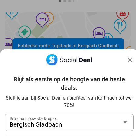
Entdecke mehr Topdeals in Bergisch Gladbach
Blijf als eerste op de hoogte van de beste
deals.
Sluit je aan bij Social Deal en profiteer van kortingen tot wel
Voordelig genieten in Bergisch Gladbach: haal deal-
70%!
inspiratie uit onze blogs
In die Sauna in Bergisch Gladbach und Umgebung
Selecteer jouw stad/regio:
Tagesausflug zum Movie Park Germany mit Rabatt, von
Bergisch Gladbach
Bergisch Gladbach aus