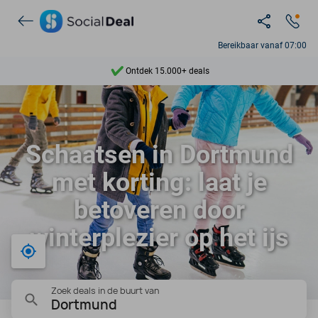
Bereikbaar vanaf 07:00
Ontdek 15.000+ deals
7 dagen per week beschikbaar
10+ miljoen leden
Schaatsen in Dortmund
9,4
met korting: laat je
Ontdek 15.000+ deals
betoveren door
winterplezier op het ijs
Bij mij in de buurt
Zoek deals in de buurt van
Dortmund