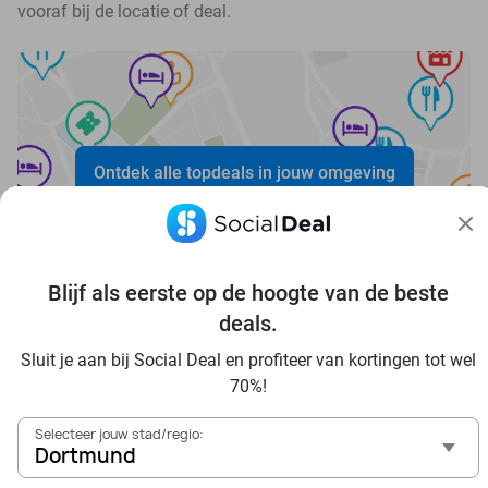
vooraf bij de locatie of deal.
Ontdek alle topdeals in jouw omgeving
Blijf als eerste op de hoogte van de beste
deals.
Sluit je aan bij Social Deal en profiteer van kortingen tot wel
Voordelig genieten in Dortmund: haal deal-inspiratie uit
70%!
onze blogs
In die Sauna in Dortmund und Umgebung
Selecteer jouw stad/regio:
Tagesausflug zum Movie Park Germany mit Rabatt, von
Dortmund
Dortmund aus