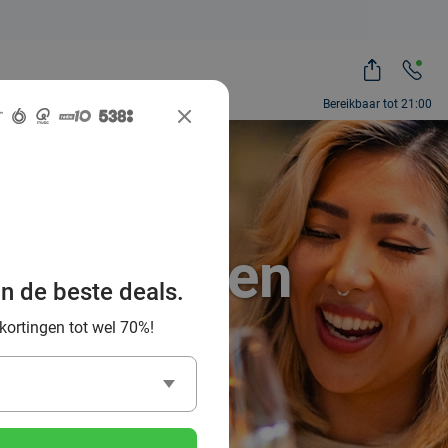
Bereikbaar tot 21:00
wijnproeven
an de beste deals.
 70%
 kortingen tot wel 70%!