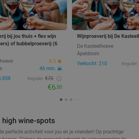
ij bij jou thuis + fles wijn
Wijnproeverij bij De Kastee
pers) of bubbelproeverij (6
De Kasteelhoeve
Apeldoorn
lhoeve
8.5
Verkocht: 210
Regulier
is
46 min.
4.858
€70
Regulier
€6
,50
e high wine-spots
e perfecte activiteit voor jou en je vrienden! Op prachtige