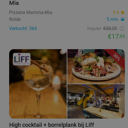
Mia
Pizzeria Mamma-Mia
9.6
Rolde
5 min.
Verkocht: 364
€30,20
Regulier
€17
,95
30%
High cocktail + borrelplank bij Liff