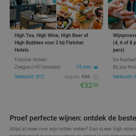
High Tea, High Wine, High Beer of
Wijnproever
High Bubbles voor 2 bij Fletcher
(4, 6 of 8 
Hotels
pers)
Fletcher Hotels
De Kastee
Zeegse (+92 locaties)
15 min.
Bij jou thu
Verkocht: 812
€55
Verkocht: 
Regulier
€32
,50
Proef perfecte wijnen: ontdek de best
Altijd al meer over wijn willen weten? Dan is een high wine d