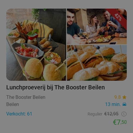
42%
Lunchproeverij bij The Booster Beilen
The Booster Beilen
9.8
Beilen
13 min.
Verkocht: 61
€12,95
Regulier
€7
,50