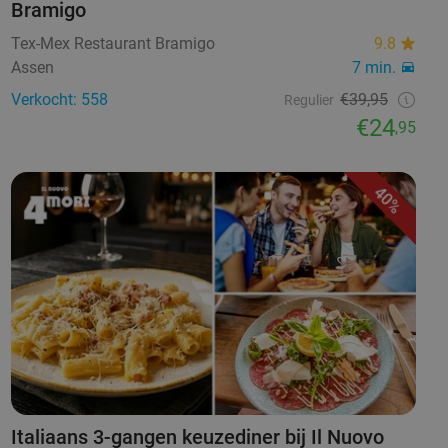
Bramigo
Tex-Mex Restaurant Bramigo
9.8
Assen
7 min.
Verkocht: 558
€39,95
Regulier
€24
,95
40%
Italiaans 3-gangen keuzediner bij Il Nuovo