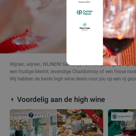
Wijnen, wijnen, WIJNEN! Geniet jij van een goed glas wijn op
een fruitige Merlot, levendige Chardonnay of een frisse rosé
Wij hebben de beste high wine deals voor jou op een rij gez
Voordelig aan de high wine
🍷
41%