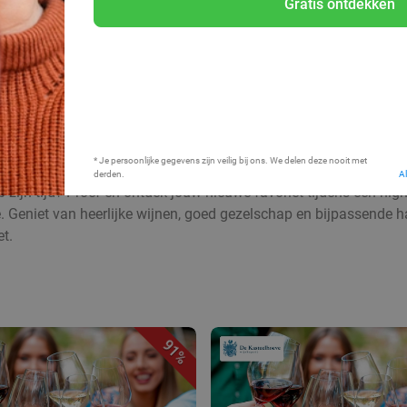
Gratis ontdekken
Bij mij in de buurt
* Je persoonlijke gegevens zijn veilig bij ons. We delen deze nooit met
derden.
A
 zijn tijd? Proef en ontdek jouw nieuwe favoriet tijdens een hig
. Geniet van heerlijke wijnen, goed gezelschap en bijpassende hap
et.
91%