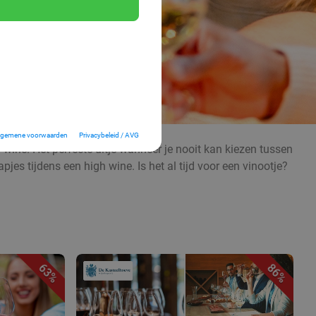
lgemene voorwaarden
Privacybeleid / AVG
h wine. Het perfecte uitje wanneer je nooit kan kiezen tussen
jes tijdens een high wine. Is het al tijd voor een vinootje?
63%
86%