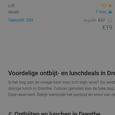
Liff
9.8
Assen
7 min.
Verkocht: 393
€27
Regulier
€19
Voordelige ontbijt- en lunchdeals in Dr
Is het nog aan de vroege kant voor zo’n high wine? Ga eers
stevige lunch in Drenthe. Culinair genieten kan de hele dag 
Deal reserveert. Bekijk hieronder het aanbod en smul van de
Ontbijten en lunchen in Drenthe
🥐