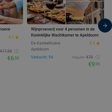
lhoeve
Wijnproeverij voor 4 personen in de
Koninklijke Wachtkamer te Apeldoorn
8.5
De Kasteelhoeve
8.5
Apeldoorn
€17,50
€6
Verkocht: 94
€70
Regulier
,50
€9
,95