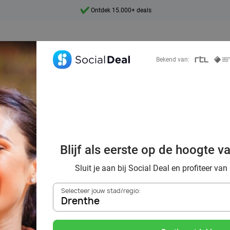
Ontdek 15.000+ deals
7 dagen per week beschikbaar
10+ miljoen leden
Bekend van:
9,4
Ontdek 15.000+ deals
via Social Deal: 
Blijf als eerste op de hoogte v
 korting tot wel
Sluit je aan bij Social Deal en profiteer van
Selecteer jouw stad/regio:
Drenthe
Zoek deals in de buurt van
Drenthe