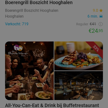
Boerengrill Boszicht Hooghalen
Boerengrill Boszicht Hooghalen
9.0
Hooghalen
6 min.
Verkocht: 719
€41
Regulier
€24
,95
33%
All-You-Can-Eat & Drink bij Buffetrestaurant