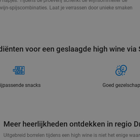
e hapjes. Tijdens de proeverij schenkt de wijnsommelier de
e wijn-spijscombinaties. Laat je verrassen door unieke smaken
diënten voor een geslaagde high wine via 
ijpassende snacks
Goed gezelscha
Meer heerlijkheden ontdekken in regio D
Uitgebreid borrelen tijdens een high wine is niet het enige waar