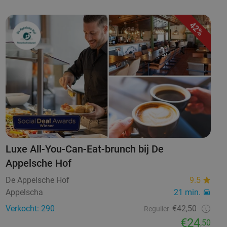
42%
Luxe All-You-Can-Eat-brunch bij De
Appelsche Hof
De Appelsche Hof
9.5
Appelscha
21 min.
Verkocht: 290
€42,50
Regulier
€24
,50