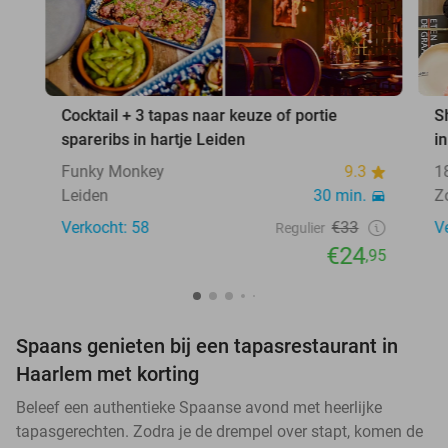
Cocktail + 3 tapas naar keuze of portie
S
spareribs in hartje Leiden
i
Funky Monkey
9.3
1
Leiden
30 min.
Z
Verkocht: 58
€33
V
Regulier
€24
,95
Spaans genieten bij een tapasrestaurant in
Haarlem met korting
Beleef een authentieke Spaanse avond met heerlijke
tapasgerechten. Zodra je de drempel over stapt, komen de