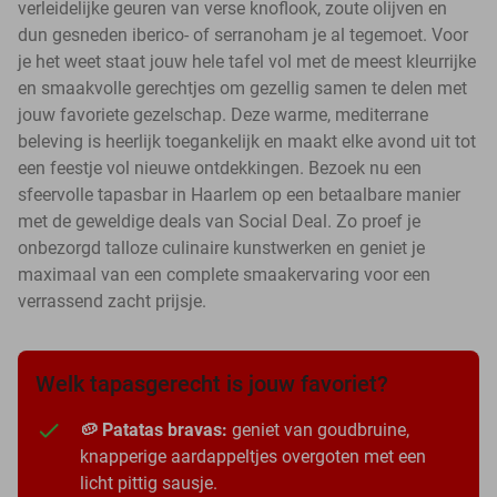
verleidelijke geuren van verse knoflook, zoute olijven en
dun gesneden iberico- of serranoham je al tegemoet. Voor
je het weet staat jouw hele tafel vol met de meest kleurrijke
en smaakvolle gerechtjes om gezellig samen te delen met
jouw favoriete gezelschap. Deze warme, mediterrane
beleving is heerlijk toegankelijk en maakt elke avond uit tot
een feestje vol nieuwe ontdekkingen. Bezoek nu een
sfeervolle tapasbar in Haarlem op een betaalbare manier
met de geweldige deals van Social Deal. Zo proef je
onbezorgd talloze culinaire kunstwerken en geniet je
maximaal van een complete smaakervaring voor een
verrassend zacht prijsje.
Welk tapasgerecht is jouw favoriet?
🥔 Patatas bravas:
geniet van goudbruine,
knapperige aardappeltjes overgoten met een
licht pittig sausje.