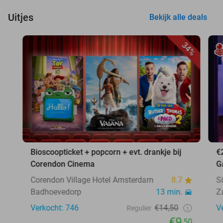
Uitjes
Bekijk alle deals
34%
Bioscoopticket + popcorn + evt. drankje bij
€
Corendon Cinema
G
Corendon Village Hotel Amsterdam
8.7
S
Badhoevedorp
13 min.
Z
Verkocht: 746
€14,50
V
Regulier
€9
,50