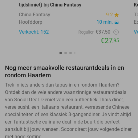
tijdslimiet) bij China Fantasy
K
China Fantasy
9.2
T
Hoofddorp
10 min.
E
Verkocht: 152
€37,50
V
Regulier
€27
,95
Nog meer smaakvolle restaurantdeals in en
rondom Haarlem
Trek in iets anders dan tapas in en rondom Haarlem?
Ontdek dan de vele andere waanzinnige restaurantdeals
van Social Deal. Geniet van een authentiek Thais diner,
verse sushi, een Italiaans restaurant, verrassende Chinese
specialiteiten of een klassiek 3-gangendiner. Je vindt altijd
een fantastische culinaire deal in de buurt die perfect
aansluit bij jouw wensen. Scoor direct jouw volgende diner
met hoge korting.