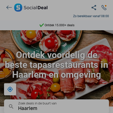
Zo bereikbaar vanaf 08:00
Ontdek 15.000+ deals
7 dagen per week beschikbaar
10+ miljoen leden
Ontdek voordelig de
9,4
beste tapasrestaurants in
Ontdek 15.000+ deals
Haarlem en omgeving
Bij mij in de buurt
Zoek deals in de buurt van
Haarlem