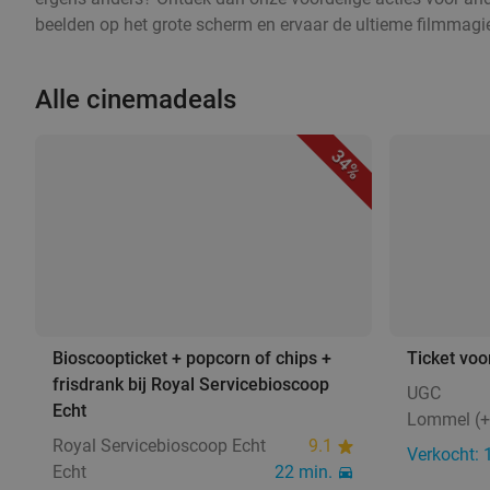
beelden op het grote scherm en ervaar de ultieme filmmagie.
Alle cinemadeals
34%
Bioscoopticket + popcorn of chips +
Ticket voo
frisdrank bij Royal Servicebioscoop
UGC
Echt
Lommel (+6
Royal Servicebioscoop Echt
9.1
Verkocht: 
Echt
22 min.