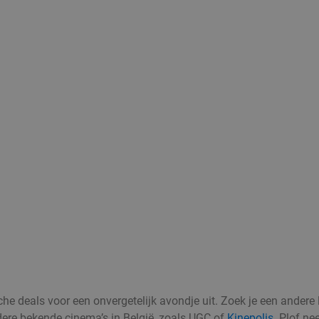
e deals voor een onvergetelijk avondje uit. Zoek je een andere loc
ere bekende cinema’s in België, zoals UGC of
Kinepolis
. Plof ne