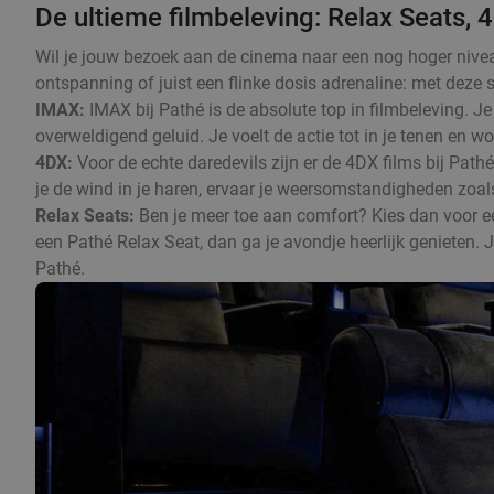
De ultieme filmbeleving: Relax Seats,
Wil je jouw bezoek aan de cinema naar een nog hoger niveau ti
ontspanning of juist een flinke dosis adrenaline: met deze s
IMAX:
IMAX bij Pathé is de absolute top in filmbeleving. 
overweldigend geluid. Je voelt de actie tot in je tenen en wor
4DX:
Voor de echte daredevils zijn er de 4DX films bij Pat
je de wind in je haren, ervaar je weersomstandigheden zoals 
Relax Seats:
Ben je meer toe aan comfort? Kies dan voor een 
een Pathé Relax Seat, dan ga je avondje heerlijk genieten.
Pathé.