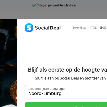
7 dagen per week beschikbaar
10+ miljoen leden
9,4
Bekend van:
Ontdek 15.000+ deals
tastische films 
Blijf als eerste op de hoogte v
bij Pathé in Belgi
Sluit je aan bij Social Deal en profiteer van
Selecteer jouw stad/regio:
Noord-Limburg
Zoek deals in de buurt van
Noord-Limburg