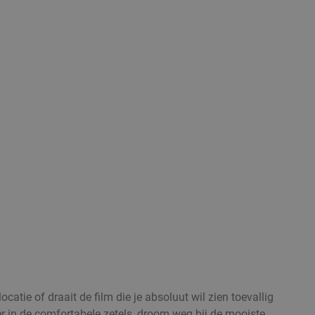
atie of draait de film die je absoluut wil zien toevallig
er in de comfortabele zetels, droom weg bij de mooiste