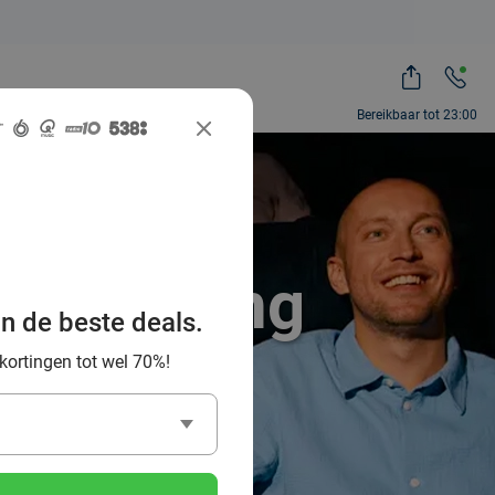
Bereikbaar tot 23:00
met korting
an de beste deals.
ë
 kortingen tot wel 70%!