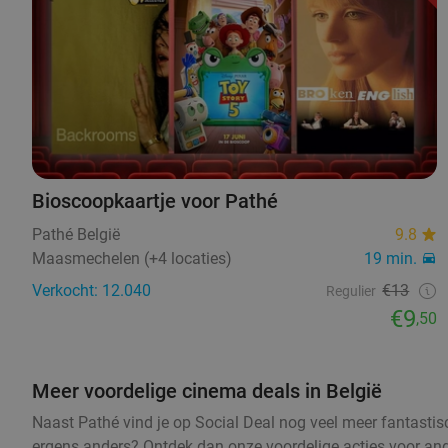
Bioscoopkaartje voor Pathé
Pathé België
9.8
Maasmechelen (+4 locaties)
19 min.
Verkocht: 12.040
€13
Regulier
€9
,50
Meer voordelige cinema deals in België
Naast Pathé vind je op Social Deal nog veel meer fantastisch
ergens anders? Ontdek dan onze voordelige acties voor and