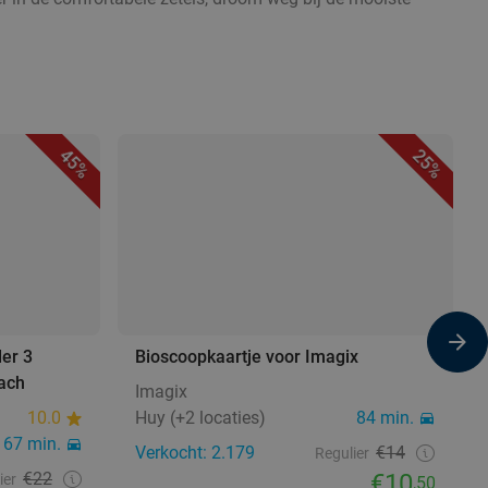
45%
25%
der 3
Bioscoopkaartje voor Imagix
ach
Imagix
10.0
Huy (+2 locaties)
84 min.
67 min.
Verkocht: 2.179
€14
Regulier
€22
€10
ier
,50