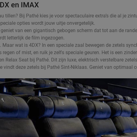
 4DX en IMAX
llen? Bij Pathé kies je voor spectaculaire extra’s die al je zint
peciale opties wordt jouw uitje onvergetelijk.
Je geniet van een gigantisch gebogen scherm dat tot aan de rand
dt letterlijk de film ingezogen.
hé. Maar wat is 4DX? In een speciale zaal bewegen de zetels syn
regen of mist, en ruik je zelfs speciale geuren. Het is een zind
Relax Seat bij Pathé. Dit zijn luxe, elektrisch verstelbare zetels
 Je vindt deze zetels bij Pathé Sint-Niklaas. Geniet van optima