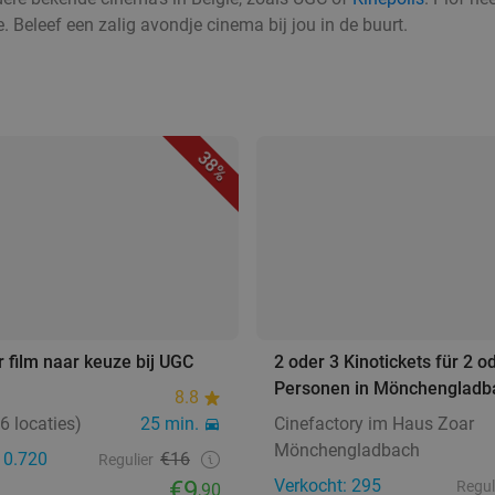
 Beleef een zalig avondje cinema bij jou in de buurt.
38%
r film naar keuze bij UGC
2 oder 3 Kinotickets für 2 o
Personen in Mönchengladb
8.8
 locaties)
25 min.
Cinefactory im Haus Zoar
Mönchengladbach
10.720
€16
Regulier
€9
Verkocht: 295
Regul
,90