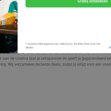
Gratis ontdekken
Bij mij in de buurt
* Je persoonlijke gegevens zijn veilig bij ons. We delen deze nooit met
derden.
A
d in de cinema? Dan ben je hier op de juiste plek! Bij Pathé bele
an de cinema laat je ontspannen en geeft je gegarandeerd een l
g. Wij verzamelen de beste deals, zodat jij altijd voor een voord