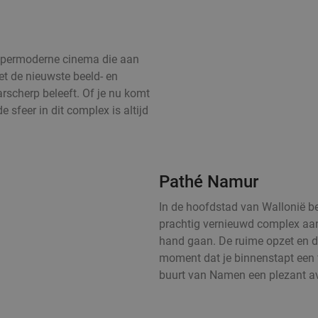
hypermoderne cinema die aan
et de nieuwste beeld- en
arscherp beleeft. Of je nu komt
 sfeer in dit complex is altijd
Pathé Namur
In de hoofdstad van Wallonië b
prachtig vernieuwd complex aan
hand gaan. De ruime opzet en de
moment dat je binnenstapt een fi
buurt van Namen een plezant av