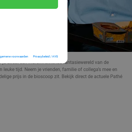
lgemene voorwaarden
Privacybeleid / AVG
ef je direct een indrukwekkende fantasiewereld van de
euke tijd. Neem je vrienden, familie of collega’s mee en
elige prijs in de bioscoop zit. Bekijk direct de actuele Pathé