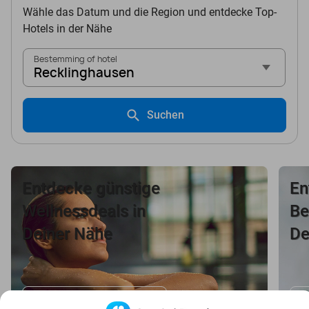
Wähle das Datum und die Region und entdecke Top-
Hotels in der Nähe
Bestemming of hotel
Recklinghausen
Suchen
Entdecke günstige
En
Wellnessdeals in
Be
Deiner Nähe
De
Wellness-Deals ansehen
B