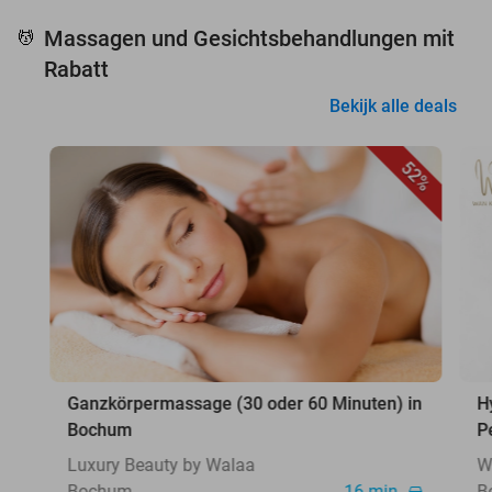
Massagen und Gesichtsbehandlungen mit
💆
Rabatt
Bekijk alle deals
52%
Ganzkörpermassage (30 oder 60 Minuten) in
H
Bochum
P
Luxury Beauty by Walaa
W
Bochum
16 min.
B