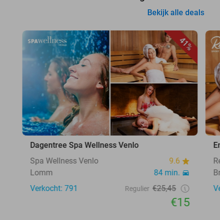
Bekijk alle deals
41%
Dagentree Spa Wellness Venlo
E
Spa Wellness Venlo
9.6
R
Lomm
84 min.
B
Verkocht: 791
€25,45
V
Regulier
€15