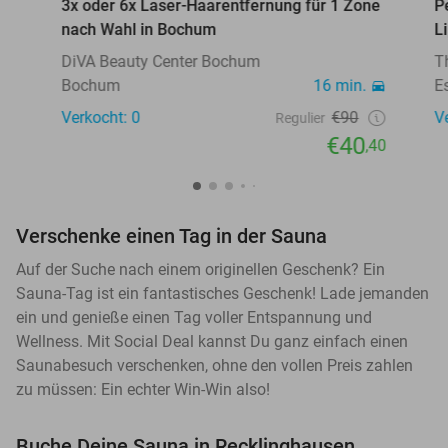
3x oder 6x Laser-Haarentfernung für 1 Zone
P
nach Wahl in Bochum
L
DiVA Beauty Center Bochum
T
Bochum
16 min.
E
Verkocht: 0
€90
V
Regulier
€40
,40
Verschenke einen Tag in der Sauna
Auf der Suche nach einem originellen Geschenk? Ein
Sauna-Tag ist ein fantastisches Geschenk! Lade jemanden
ein und genieße einen Tag voller Entspannung und
Wellness. Mit Social Deal kannst Du ganz einfach einen
Saunabesuch verschenken, ohne den vollen Preis zahlen
zu müssen: Ein echter Win-Win also!
Buche Deine Sauna in Recklinghausen