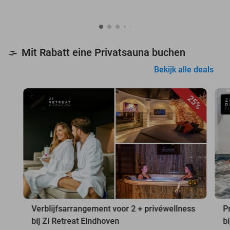
Mit Rabatt eine Privatsauna buchen
🌫️
Bekijk alle deals
25%
Verblijfsarrangement voor 2 + privéwellness
P
bij Zí Retreat Eindhoven
b