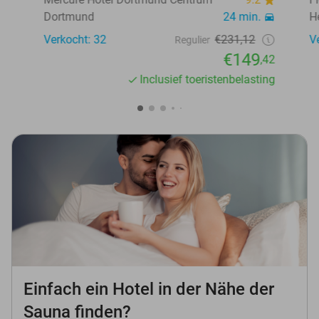
Dortmund
24 min.
H
Verkocht: 32
€231,12
V
Regulier
€149
,42
Inclusief toeristenbelasting
Einfach ein Hotel in der Nähe der
Sauna finden?