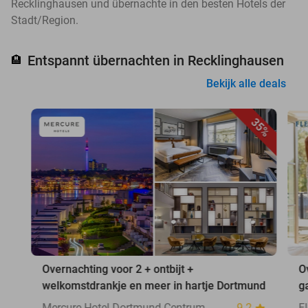
Recklinghausen und übernachte in den besten Hotels der
Stadt/Region.
Entspannt übernachten in Recklinghausen
🏨
Bekijk alle deals
35%
Overnachting voor 2 + ontbijt +
O
welkomstdrankje en meer in hartje Dortmund
g
Mercure Hotel Dortmund Centrum
9.2
F