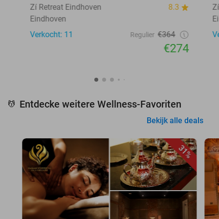
Zí Retreat Eindhoven
8.3
Z
Eindhoven
E
Verkocht: 11
€364
V
Regulier
€274
Entdecke weitere Wellness-Favoriten
💆
Bekijk alle deals
31%