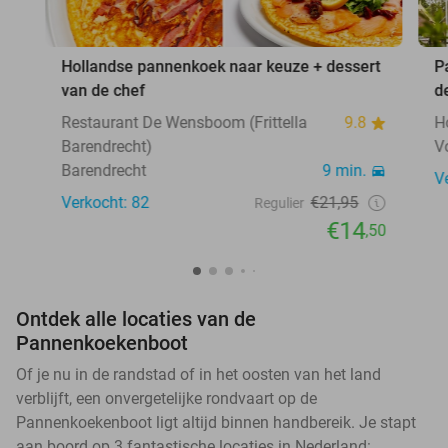
Hollandse pannenkoek naar keuze + dessert
P
van de chef
d
Restaurant De Wensboom (Frittella
9.8
H
Barendrecht)
V
Barendrecht
9 min.
V
Verkocht: 82
€21,95
Regulier
€14
,50
Ontdek alle locaties van de
Pannenkoekenboot
Of je nu in de randstad of in het oosten van het land
verblijft, een onvergetelijke rondvaart op de
Pannenkoekenboot ligt altijd binnen handbereik. Je stapt
aan boord op 3 fantastische locaties in Nederland: