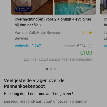
Overnachting(en) voor 2 + ontbijt + evt. diner
O
bij Van der Valk
V
Van der Valk Hotel Beveren
9.5
L
Beveren
E
Verkocht: 3.247
€224
V
Regulier
€109
Excl. ca. €2,20 p.p.p.n. toeristenbelasting
Veelgestelde vragen over de
Pannenkoekenboot
Hoe lang duurt een rondvaart ongeveer?
Een reguliere rondvaart duurt ongeveer 75 minuten.