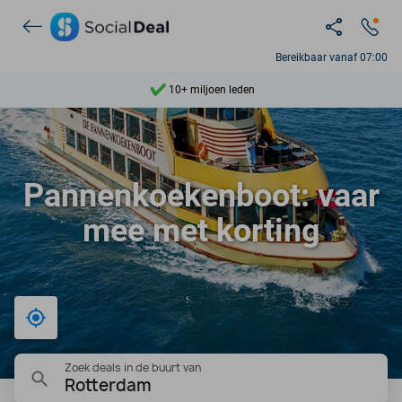
Ontdek 15.000+ deals
7 dagen per week beschikbaar
Bereikbaar vanaf 07:00
10+ miljoen leden
9,4
Ontdek 15.000+ deals
Pannenkoekenboot: vaar
mee met korting
Bij mij in de buurt
Zoek deals in de buurt van
Rotterdam