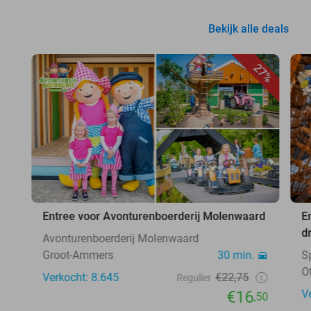
Bekijk alle deals
27%
Entree voor Avonturenboerderij Molenwaard
E
d
Avonturenboerderij Molenwaard
Groot-Ammers
30 min.
S
O
Verkocht: 8.645
€22,75
Regulier
€16
V
,50