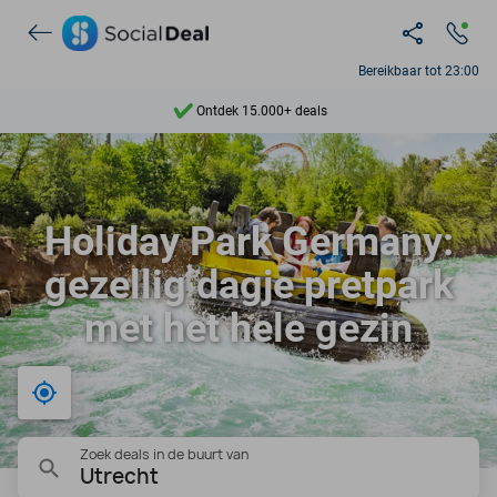
Bereikbaar tot 23:00
Ontdek 15.000+ deals
7 dagen per week beschikbaar
10+ miljoen leden
Holiday Park Germany:
9,4
gezellig dagje pretpark
Ontdek 15.000+ deals
met het hele gezin
Bij mij in de buurt
Zoek deals in de buurt van
Utrecht