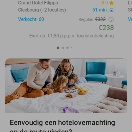
Grand Hôtel Filippo
8.9
L
Cleebourg (+2 locaties)
51 min.
S
Verkocht: 60
€332
V
Regulier
€238
Excl. ca. €1,80 p.p.p.n. toeristenbelasting
Eenvoudig een hotelovernachting