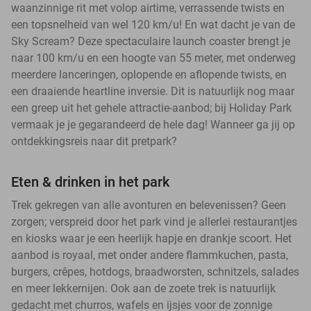
waanzinnige rit met volop airtime, verrassende twists en
een topsnelheid van wel 120 km/u! En wat dacht je van de
Sky Scream? Deze spectaculaire launch coaster brengt je
naar 100 km/u en een hoogte van 55 meter, met onderweg
meerdere lanceringen, oplopende en aflopende twists, en
een draaiende heartline inversie. Dit is natuurlijk nog maar
een greep uit het gehele attractie-aanbod; bij Holiday Park
vermaak je je gegarandeerd de hele dag! Wanneer ga jij op
ontdekkingsreis naar dit pretpark?
Eten & drinken in het park
Trek gekregen van alle avonturen en belevenissen? Geen
zorgen; verspreid door het park vind je allerlei restaurantjes
en kiosks waar je een heerlijk hapje en drankje scoort. Het
aanbod is royaal, met onder andere flammkuchen, pasta,
burgers, crêpes, hotdogs, braadworsten, schnitzels, salades
en meer lekkernijen. Ook aan de zoete trek is natuurlijk
gedacht met churros, wafels en ijsjes voor de zonnige