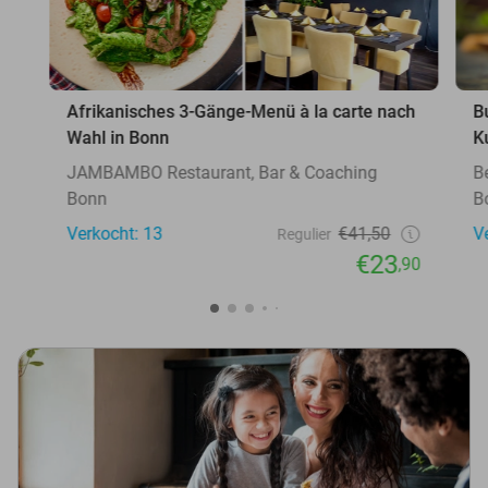
Afrikanisches 3-Gänge-Menü à la carte nach
B
Wahl in Bonn
K
JAMBAMBO Restaurant, Bar & Coaching
B
Bonn
B
Verkocht: 13
€41,50
V
Regulier
€23
,90