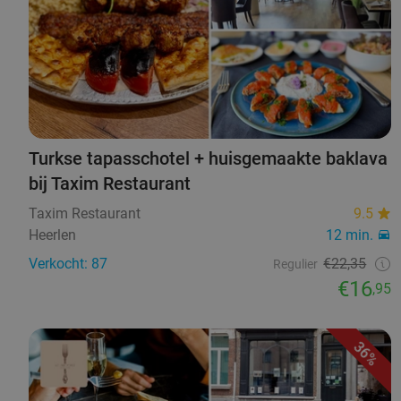
Turkse tapasschotel + huisgemaakte baklava
bij Taxim Restaurant
Taxim Restaurant
9.5
Heerlen
12 min.
Verkocht: 87
€22,35
Regulier
€16
,95
36%