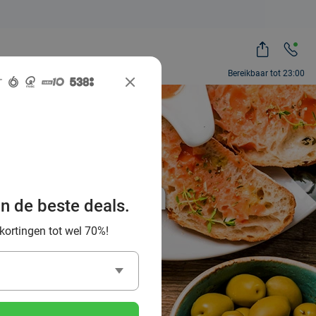
Bereikbaar tot 23:00
beste
enburg en
an de beste deals.
 kortingen tot wel 70%!