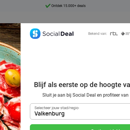
Ontdek 15.000+ deals
7 dagen per week beschikbaar
10+ miljoen leden
Bekend van:
9,4
Ontdek 15.000+ deals
ek voordelig de 
taurants in Valk
Blijf als eerste op de hoogte v
omgeving
Sluit je aan bij Social Deal en profiteer van
Selecteer jouw stad/regio:
Valkenburg
Zoek deals in de buurt van
Valkenburg