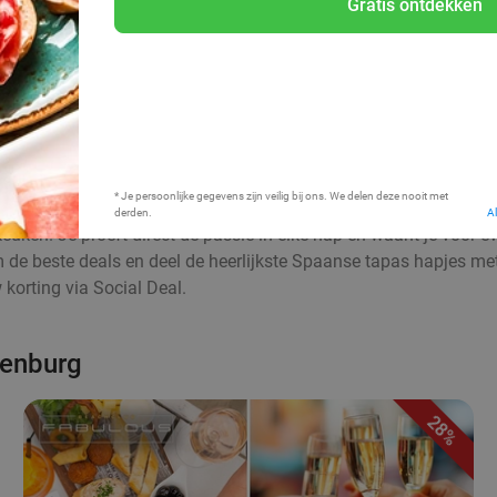
Gratis ontdekken
Bij mij in de buurt
* Je persoonlijke gegevens zijn veilig bij ons. We delen deze nooit met
derden.
A
euken. Je proeft direct de passie in elke hap en waant je voor 
aim de beste deals en deel de heerlijkste Spaanse tapas hapjes me
korting via Social Deal.
kenburg
28%