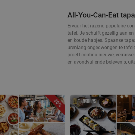
All-You-Can-Eat tapa
Ervaar het razend populaire con
tafel. Je schuift gezellig aan 
en koude hapjes. Spaanse tapas
urenlang ongedwongen te tafelen
proeft continu nieuwe, verrass
en avondvullende belevenis, uit
36%