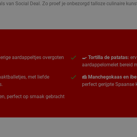
s van Social Deal. Zo proef je onbezorgd talloze culinaire kun
erige aardappeltjes overgoten
🍳 Tortilla de patatas:
erv
aardappelomelet bereid me
ktballetjes, met liefde
🧀 Manchegokaas en ibe
s.
perfect gerijpte Spaanse
ngen, perfect op smaak gebracht