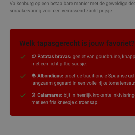
Valkenburg op een betaalbare manier met de geweldige deal
smaakervaring voor een verrassend zacht prijsje.
Welk tapasgerecht is jouw favoriet?
🥔 Patatas bravas:
geniet van goudbruine, knapp
met een licht pittig sausje.
🧆 Albondigas:
proef de traditionele Spaanse geha
langzaam gegaard in een volle, rijke tomatensau
🦑 Calamares:
bijt in heerlijk krokante inktvisri
met een fris kneepje citroensap.