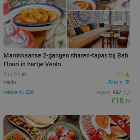
Marokkaanse 2-gangen shared-tapas bij Bab
Flouri in hartje Venlo
Bab Flouri
9.5
Venlo
70 min.
Verkocht: 226
€27
Regulier
€18
,95
42%