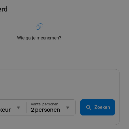
erd
Wie ga je meenemen?
Aantal personen:
Zoeken
keur
2 personen