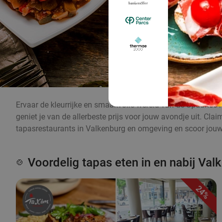
Ervaar de kleurrijke en smaakvolle wereld van de Spaanse k
geniet je van de allerbeste prijs voor jouw avondje uit. Cl
tapasrestaurants in Valkenburg en omgeving en scoor jouw 
Voordelig tapas eten in en nabij Val
🍲
24%