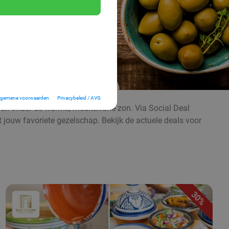
lgemene voorwaarden
Privacybeleid / AVG
even onder de warme, mediterrane zon. Via Social Deal
t jouw favoriete gezelschap. Bekijk de actuele deals voor
30%