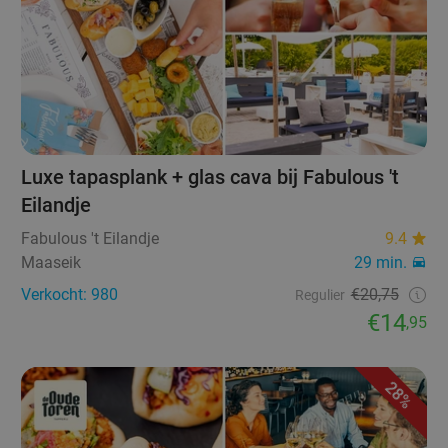
Luxe tapasplank + glas cava bij Fabulous 't
Eilandje
Fabulous 't Eilandje
9.4
Maaseik
29 min.
Verkocht: 980
€20,75
Regulier
€14
,95
28%