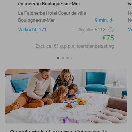
en meer in Boulogne-sur-Mer
w
Le Faidherbe Hotel Coeur de ville
H
Boulogne-sur-Mer
9 min.
N
Verkocht: 171
€113
V
Regulier
€75
Excl. ca. €1 p.p.p.n. toeristenbelasting