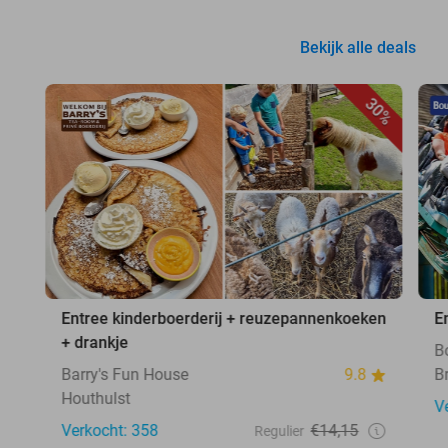
Bekijk alle deals
30%
Entree kinderboerderij + reuzepannenkoeken
E
+ drankje
B
Barry's Fun House
9.8
B
Houthulst
V
Verkocht: 358
€14,15
Regulier