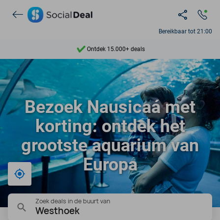
Bereikbaar tot 21:00
Ontdek 15.000+ deals
7 dagen per week beschikbaar
10+ miljoen leden
Bezoek Nausicaá met
9,4
korting: ontdek het
Ontdek 15.000+ deals
grootste aquarium van
Europa
Bij mij in de buurt
Zoek deals in de buurt van
Westhoek