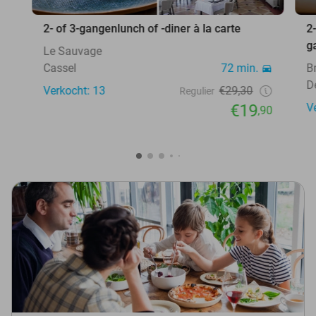
2- of 3-gangenlunch of -diner à la carte
2
g
Le Sauvage
Cassel
72 min.
B
D
Verkocht: 13
€29,30
Regulier
€19
V
,90