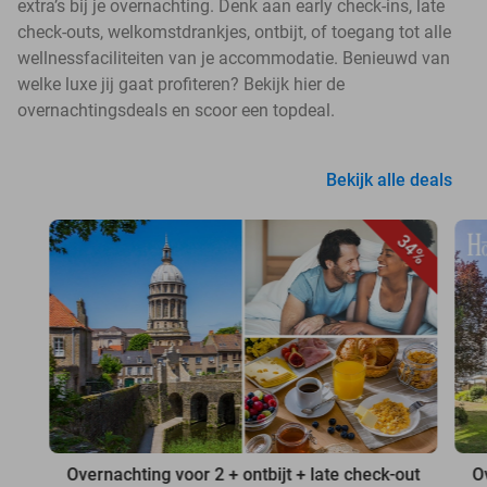
extra’s bij je overnachting. Denk aan early check-ins, late
check-outs, welkomstdrankjes, ontbijt, of toegang tot alle
wellnessfaciliteiten van je accommodatie. Benieuwd van
welke luxe jij gaat profiteren? Bekijk hier de
overnachtingsdeals en scoor een topdeal.
Bekijk alle deals
34%
Overnachting voor 2 + ontbijt + late check-out
O