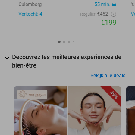
Culemborg
55 min.
'
Verkocht: 4
€452
V
Regulier
€199
Découvrez les meilleures expériences de
💆
bien-être
Bekijk alle deals
49%