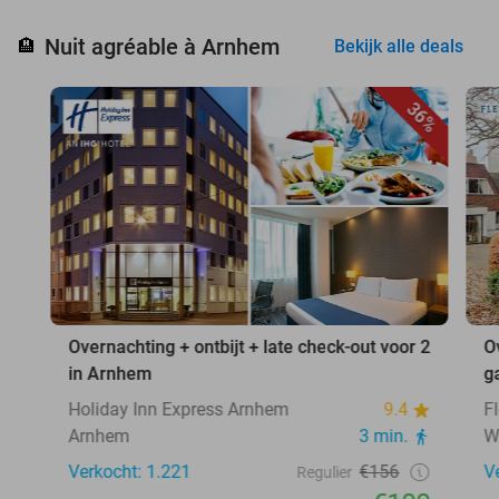
Nuit agréable à Arnhem
🏨
Bekijk alle deals
36%
Overnachting + ontbijt + late check-out voor 2
O
in Arnhem
g
Holiday Inn Express Arnhem
9.4
F
Arnhem
3 min.
W
Verkocht: 1.221
€156
V
Regulier