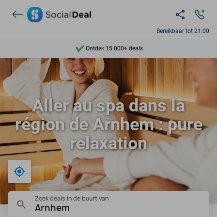
Bereikbaar tot 21:00
Ontdek 15.000+ deals
7 dagen per week beschikbaar
10+ miljoen leden
Aller au spa dans la
9,4
région de Arnhem : pure
Ontdek 15.000+ deals
relaxation
Bij mij in de buurt
Zoek deals in de buurt van
Arnhem