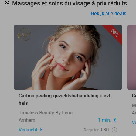
Massages et soins du visage à prix réduits
💆
Bekijk alle deals
58%
Carbon peeling-gezichtsbehandeling + evt.
C
hals
M
Timeless Beauty By Lena
A
Arnhem
1 min.
V
Verkocht: 8
€80
Regulier