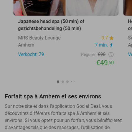
Japanese head spa (50 min) of
H
gezichtsbehandeling (50 min)
o
MRS Beauty Lounge
9.7
S
Arnhem
7 min.
A
Verkocht: 79
€98
V
Regulier
€49
,50
Forfait spa à Arnhem et ses environs
Sur notre site et dans l'application Social Deal, vous
découvrirez différents forfaits spa à Arnhem et ses
environs. Si vous optez pour un forfait, vous bénéficierez
d'avantages tels que des massages, l'utilisation de