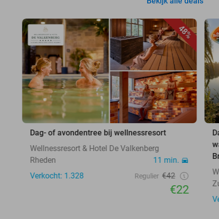
Bekijk alle deals
48%
Dag- of avondentree bij wellnessresort
D
w
Wellnessresort & Hotel De Valkenberg
B
Rheden
11 min.
W
Verkocht: 1.328
€42
Regulier
Z
€22
V