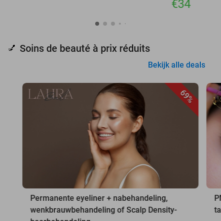
€34
Soins de beauté à prix réduits
💅
Bekijk alle deals
69%
Permanente eyeliner + nabehandeling,
P
wenkbrauwbehandeling of Scalp Density-
t