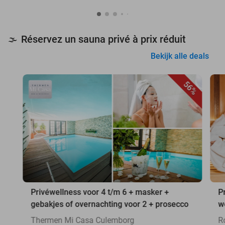
Réservez un sauna privé à prix réduit
🌫️
Bekijk alle deals
56%
Privéwellness voor 4 t/m 6 + masker +
P
gebakjes of overnachting voor 2 + prosecco
w
Thermen Mi Casa Culemborg
R