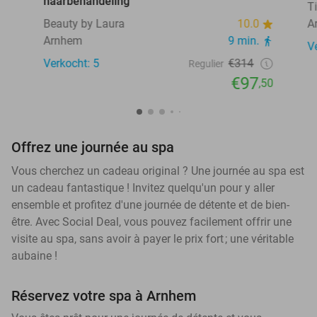
haarbehandeling
T
Beauty by Laura
10.0
A
Arnhem
9 min.
V
Verkocht: 5
€314
Regulier
€97
,50
Offrez une journée au spa
Vous cherchez un cadeau original ? Une journée au spa est
un cadeau fantastique ! Invitez quelqu'un pour y aller
ensemble et profitez d'une journée de détente et de bien-
être. Avec Social Deal, vous pouvez facilement offrir une
visite au spa, sans avoir à payer le prix fort ; une véritable
aubaine !
Réservez votre spa à Arnhem