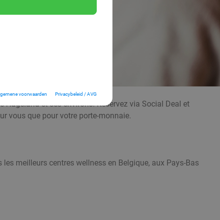
lgemene voorwaarden
Privacybeleid / AVG
de Hageland et ses environs. Réservez via Social Deal et
pour vous que pour votre porte-monnaie.
s les meilleurs centres wellness en Belgique, aux Pays-Bas