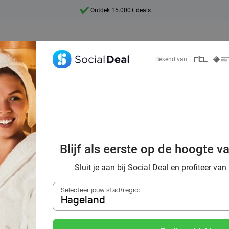
7 dagen per week beschikbaar
10+ miljoen leden
9,4
Bekend van:
Ontdek 15.000+ deals
au spa dans la ré
Blijf als eerste op de hoogte v
land : pure relax
Sluit je aan bij Social Deal en profiteer van
Selecteer jouw stad/regio:
Hageland
Zoek deals in de buurt van
Hageland