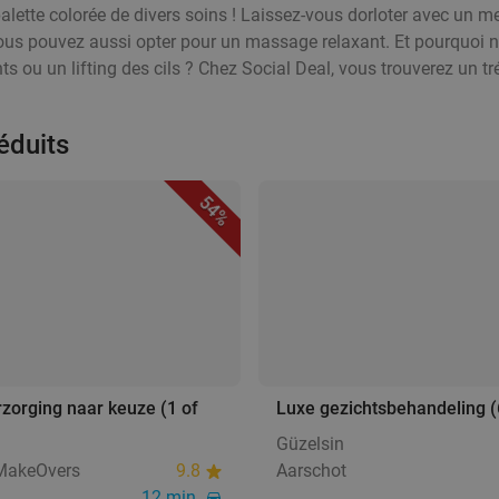
 palette colorée de divers soins ! Laissez-vous dorloter avec un 
Vous pouvez aussi opter pour un massage relaxant. Et pourquoi n
ou un lifting des cils ? Chez Social Deal, vous trouverez un tréso
éduits
54%
zorging naar keuze (1 of
Luxe gezichtsbehandeling (
Güzelsin
MakeOvers
9.8
Aarschot
12 min.