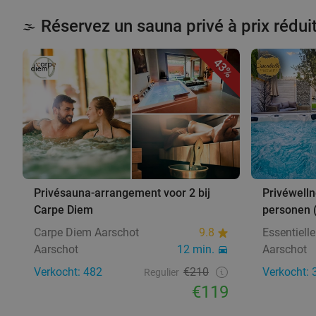
Réservez un sauna privé à prix rédui
🌫️
43%
Privésauna-arrangement voor 2 bij
Privéwell
Carpe Diem
personen (
Carpe Diem Aarschot
9.8
Essentielle
Aarschot
12 min.
Aarschot
Verkocht: 482
€210
Verkocht: 
Regulier
€119