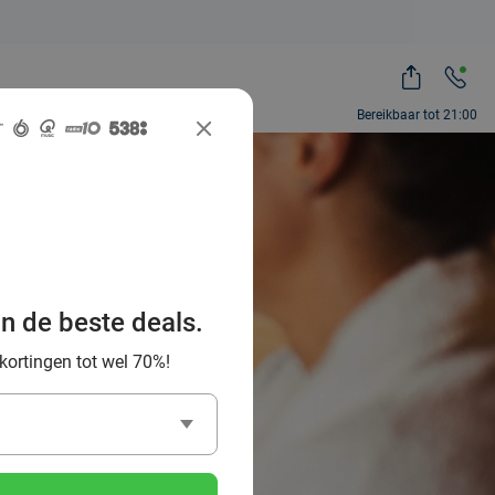
Bereikbaar tot 21:00
gion de
an de beste deals.
ation
 kortingen tot wel 70%!