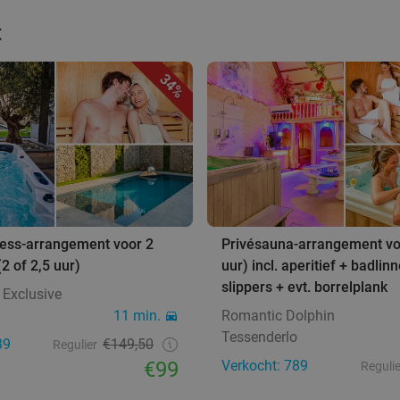
t
34%
ness-arrangement voor 2
Privésauna-arrangement voo
2 of 2,5 uur)
uur) incl. aperitief + badlin
slippers + evt. borrelplank
 Exclusive
11 min.
Romantic Dolphin
Tessenderlo
39
€149,50
Regulier
€99
Verkocht: 789
Regulie