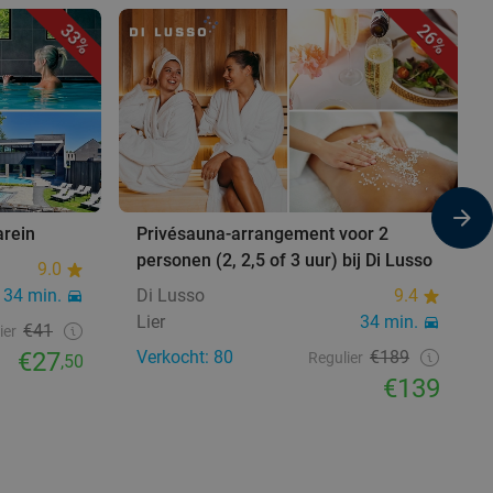
33%
26%
arein
Privésauna-arrangement voor 2
personen (2, 2,5 of 3 uur) bij Di Lusso
9.0
34 min.
Di Lusso
9.4
Lier
34 min.
€41
ier
€27
Verkocht: 80
€189
Regulier
,50
€139