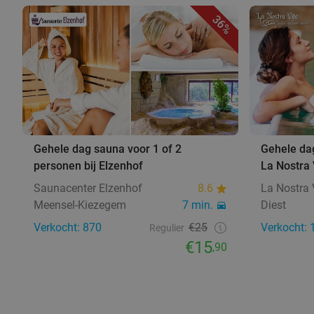
36%
Gehele dag sauna voor 1 of 2
Gehele dag
personen bij Elzenhof
La Nostra 
Saunacenter Elzenhof
8.6
La Nostra 
Meensel-Kiezegem
7 min.
Diest
Verkocht: 870
€25
Verkocht: 
Regulier
€15
,90