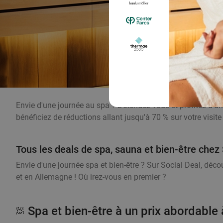
Envie d'une journée au spa ? Détendez-vous et profitez d'un
bénéficiez de réductions allant jusqu'à 70 % sur votre visi
Tous les deals de spa, sauna et bien-être chez 
Envie d'une journée spa et bien-être ? Sur Social Deal, déc
et en Allemagne ! Où irez-vous en premier ?
Spa et bien-être à un prix abordable
🧖