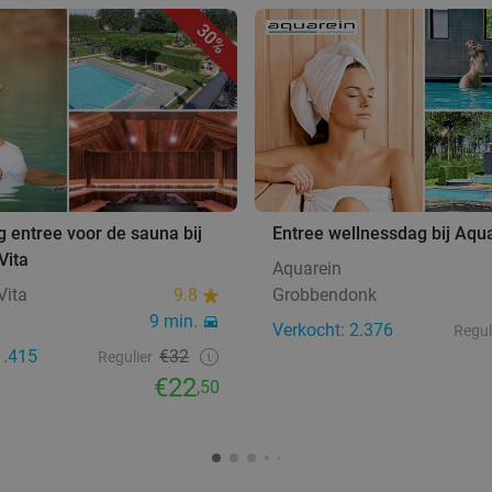
30%
 entree voor de sauna bij
Entree wellnessdag bij Aqu
Vita
Aquarein
Vita
9.8
Grobbendonk
9 min.
Verkocht: 2.376
Regul
1.415
€32
Regulier
€22
,50