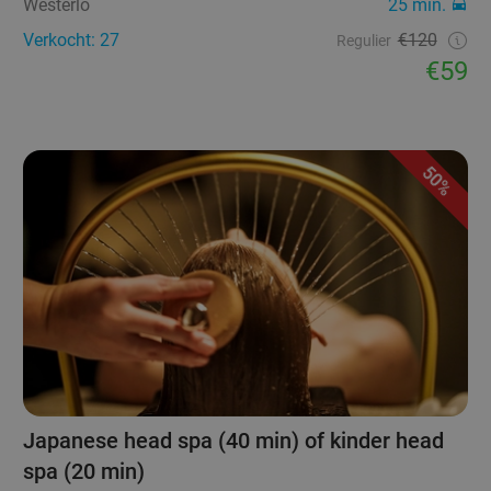
Westerlo
25 min.
Verkocht: 27
€120
Regulier
€59
50%
Japanese head spa (40 min) of kinder head
spa (20 min)