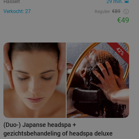
Hasselt
29 min.
Verkocht: 27
€89
Regulier
€49
42%
(Duo-) Japanse headspa +
gezichtsbehandeling of headspa deluxe