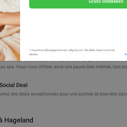
Gratis ontdekken
Bij mij in de buurt
* Je persoonlijke gegevens zijn veilig bij ons. We delen deze nooit met
derden.
A
e relaxation ultime dans l'un des centres de spa et de bien-être 
te au spa. Vous vous offrirez ainsi une pause bien méritée, tant 
Social Deal
ouvrez des deals exceptionnels pour une journée de bien-être dan
 à Hageland