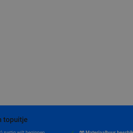
 topuitje
r) rustig wilt beginnen.
🧤 Materiaalhuur beschi