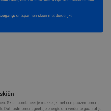
e toegang:
ontspannen skiën met duidelijke
skiën
armen. Skiën combineer je makkelijk met een pauzemoment,
ck. Dat rustmoment geeft je energie om verder te gaan of je