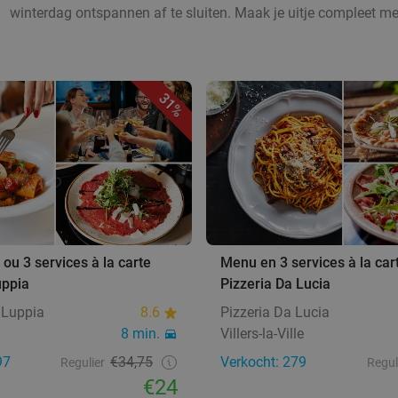
winterdag ontspannen af te sluiten. Maak je uitje compleet m
31%
ou 3 services à la carte
Menu en 3 services à la cart
uppia
Pizzeria Da Lucia
a Luppia
8.6
Pizzeria Da Lucia
8 min.
Villers-la-Ville
97
€34,75
Verkocht: 279
Regulier
Regul
€24