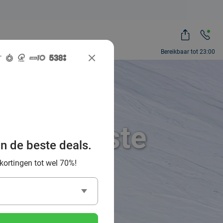
Bereikbaar tot 23:00
 de leukste
an de beste deals.
ibanen
 kortingen tot wel 70%!