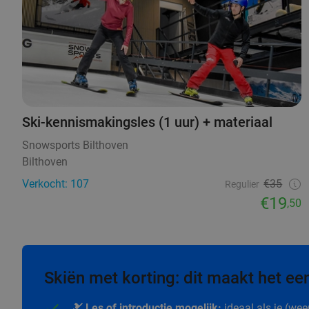
Ski-kennismakingsles (1 uur) + materiaal
Snowsports Bilthoven
Bilthoven
Verkocht: 107
€35
Regulier
€19
,50
Skiën met korting: dit maakt het een
🎿 Les of introductie mogelijk:
ideaal als je (wee