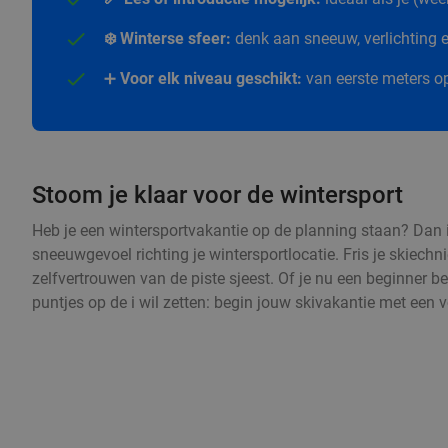
❄️ Winterse sfeer:
denk aan sneeuw, verlichting en
➕
Voor elk niveau geschikt:
van eerste meters op
Stoom je klaar voor de wintersport
Heb je een wintersportvakantie op de planning staan? Dan i
sneeuwgevoel richting je wintersportlocatie. Fris je skiechn
zelfvertrouwen van de piste sjeest. Of je nu een beginner be
puntjes op de i wil zetten: begin jouw skivakantie met een 