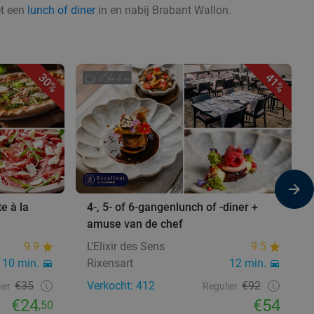
et een
lunch of diner
in en nabij Brabant Wallon.
30%
41%
e à la
4-, 5- of 6-gangenlunch of -diner +
amuse van de chef
9.9
L'Elixir des Sens
9.5
10 min.
Rixensart
12 min.
€35
Verkocht: 412
€92
ier
Regulier
€24
€54
,50