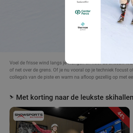
Voel de frisse wind langs je wangen en hoor de sneeuw kraken
of net over de grens. Of je nu vooral op je techniek focust o
collega's van de piste en warm na afloop gezellig op met ee
Met korting naar de leukste skihalle
⛷️
44%