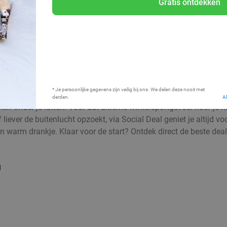
Gratis ontdekken
Bij mij in de buurt
* Je persoonlijke gegevens zijn veilig bij ons. We delen deze nooit met
derden.
A
 onder je latten. Voor dat ultieme wintersportgevoel hoef je niet
f liever de buitenlucht opzoekt, via Social Deal geniet je altijd 
n warm drankje. Klaar voor de start? Ontdek direct de beste deals
n