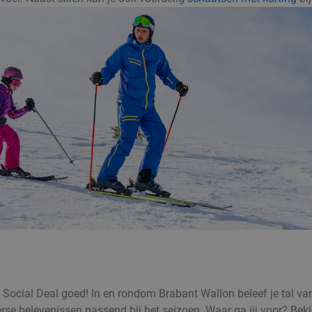
ij Social Deal goed! In en rondom Brabant Wallon beleef je tal v
rse belevenissen passend bij het seizoen. Waar ga jij voor? Beki