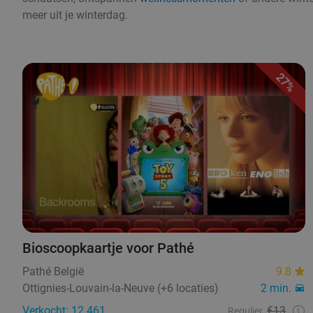
meer uit je winterdag.
27%
Bioscoopkaartje voor Pathé
Pathé België
9.8
Ottignies-Louvain-la-Neuve (+6 locaties)
2 min.
Verkocht: 12.461
€13
Regulier