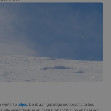
an winterse
uitjes
. Denk aan gezellige indooractiviteiten,
jk alle winterdeals in en nabij Brabant Wallon en haal nog