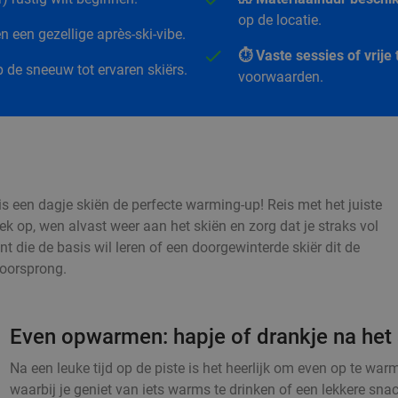
op de locatie.
 een gezellige après-ski-vibe.
⏱️ Vaste sessies of vrij
 de sneeuw tot ervaren skiërs.
voorwaarden.
s een dagje skiën de perfecte warming-up! Reis met het juiste
iek op, wen alvast weer aan het skiën en zorg dat je straks vol
nt die de basis wil leren of een doorgewinterde skiër dit de
voorsprong.
Even opwarmen: hapje of drankje na het 
Na een leuke tijd op de piste is het heerlijk om even op te w
waarbij je geniet van iets warms te drinken of een lekkere sna