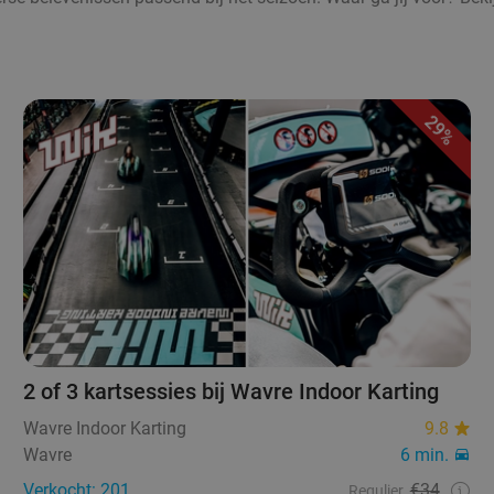
29%
2 of 3 kartsessies bij Wavre Indoor Karting
Wavre Indoor Karting
9.8
Wavre
6 min.
Verkocht: 201
€34
Regulier