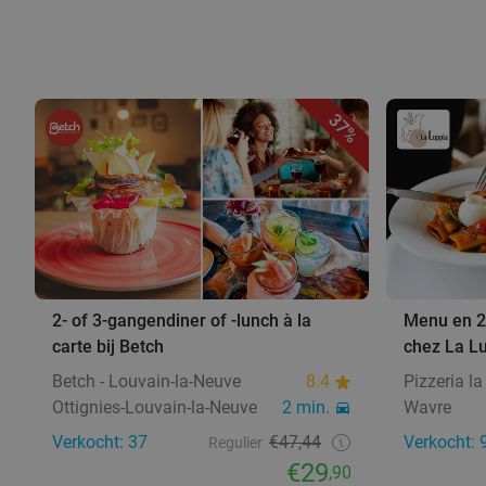
37%
2- of 3-gangendiner of -lunch à la
Menu en 2 
carte bij Betch
chez La L
Betch - Louvain-la-Neuve
8.4
Pizzeria l
Ottignies-Louvain-la-Neuve
2 min.
Wavre
Verkocht: 37
€47,44
Verkocht: 
Regulier
€29
,90