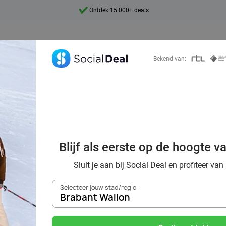
Ontdek 15.000+ deals
7 dagen per week beschikbaar
10+ miljoen leden
Bekend van:
9,4
Ontdek 15.000+ deals
 de piste? Ontdek
Blijf als eerste op de hoogte v
llen en indoor sk
Sluit je aan bij Social Deal en profiteer van
Selecteer jouw stad/regio:
Brabant Wallon
Zoek deals in de buurt van
Brabant Wallon