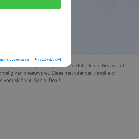
lgemene voorwaarden
Privacybeleid / AVG
 ver te reizen: ga heerlijk skiën in skihallen in Nederland
voordelig van sneeuwpret. Sjees met vrienden, familie of
 voor skiën bij Social Deal!