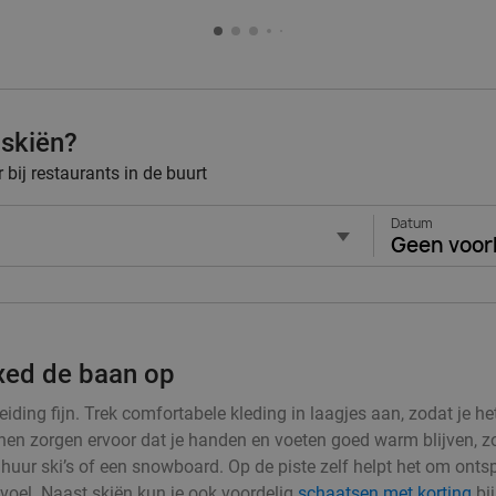
 skiën?
bij restaurants in de buurt
Datum
Geen voor
axed de baan op
iding fijn. Trek comfortabele kleding in laagjes aan, zodat je he
 zorgen ervoor dat je handen en voeten goed warm blijven, zodat
en huur ski’s of een snowboard. Op de piste zelf helpt het om ont
evoel. Naast skiën kun je ook voordelig
schaatsen met korting
bij