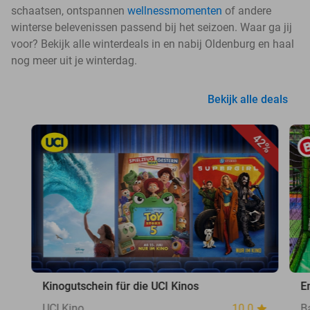
schaatsen, ontspannen
wellnessmomenten
of andere
winterse belevenissen passend bij het seizoen. Waar ga jij
voor? Bekijk alle winterdeals in en nabij Oldenburg en haal
nog meer uit je winterdag.
Bekijk alle deals
42%
Kinogutschein für die UCI Kinos
E
UCI Kino
10.0
B