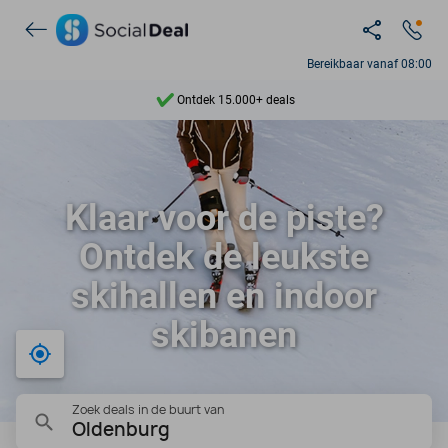
Bereikbaar vanaf 08:00
Ontdek 15.000+ deals
7 dagen per week beschikbaar
10+ miljoen leden
Klaar voor de piste?
9,4
Ontdek de leukste
Ontdek 15.000+ deals
skihallen en indoor
skibanen
Bij mij in de buurt
Zoek deals in de buurt van
Oldenburg