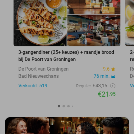
3-gangendiner (25+ keuzes) + mandje brood
2
bij De Poort van Groningen
r
De Poort van Groningen
9.6
R
Bad Nieuweschans
76 min.
De
Verkocht: 519
€43,15
V
Regulier
€21
,95