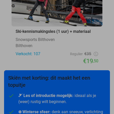
Ski-kennismakingsles (1 uur) + materiaal
Snowsports Bilthoven
Bilthoven
Verkocht: 107
€35
Regulier
€19
,50
Skiën met korting: dit maakt het een
topuitje
🎿 Les of introductie mogelijk:
ideaal als je
(weer) rustig wilt beginnen.
❄️ Winterse sfeer:
denk aan sneeuw, verlichting