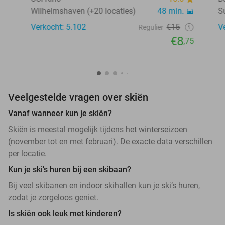
Wilhelmshaven (+20 locaties)
48 min.
S
Verkocht: 5.102
€15
V
Regulier
€8
,75
Veelgestelde vragen over skiën
Vanaf wanneer kun je skiën?
Skiën is meestal mogelijk tijdens het winterseizoen
(november tot en met februari). De exacte data verschillen
per locatie.
Kun je ski's huren bij een skibaan?
Bij veel skibanen en indoor skihallen kun je ski’s huren,
zodat je zorgeloos geniet.
Is skiën ook leuk met kinderen?