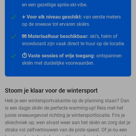
en een gezellige après-ski-vibe.
➕
Voor elk niveau geschikt:
van eerste meters
op de sneeuw tot ervaren skiërs.
🧤 Materiaalhuur beschikbaar:
ski’s, helm of
snowboard zijn vaak direct te huur op de locatie.
⏱️ Vaste sessies of vrije toegang:
ontspannen
skiën met duidelijke voorwaarden.
Stoom je klaar voor de wintersport
Heb je een wintersportvakantie op de planning staan? Dan
is een dagje skiën de perfecte warming-up! Reis met het
juiste sneeuwgevoel richting je wintersportlocatie. Fris je
skiechniek op, wen alvast weer aan het skiën en zorg dat je
straks vol zelfvertrouwen van de piste sjeest. Of je nu een