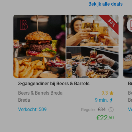
Bekijk alle deals
34%
3-gangendiner bij Beers & Barrels
B
Beers & Barrels Breda
9.3
B
Breda
9 min.
B
Verkocht: 509
€34
V
Regulier
€22
,50