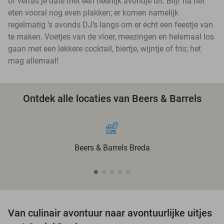
of verras je date met een heerlijk avondje uit. Blijf na het
eten vooral nog even plakken; er komen namelijk
regelmatig ‘s avonds DJ’s langs om er écht een feestje van
te maken. Voetjes van de vloer, meezingen en helemaal los
gaan met een lekkere cocktail, biertje, wijntje of fris; het
mag allemaal!
Ontdek alle locaties van Beers & Barrels
Beers & Barrels Breda
Van culinair avontuur naar avontuurlijke uitjes