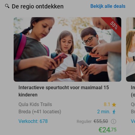
De regio ontdekken
🔍
Bekijk alle deals
55%
Interactieve speurtocht voor maximaal 15
I
kinderen
(
Qula Kids Trails
8.1
Q
Breda (+41 locaties)
2 min.
B
Verkocht: 678
€55,50
V
Regulier
€24
,75