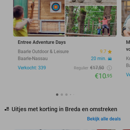
Entree Adventure Days
M
v
Baarle Outdoor & Leisure
9.7
Baarle-Nassau
20 min.
K
B
Verkocht: 339
€17,50
Regulier
€10
V
,95
Uitjes met korting in Breda en omstreken
🎳
Bekijk alle deals