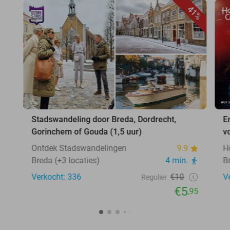
41%
Stadswandeling door Breda, Dordrecht,
E
Gorinchem of Gouda (1,5 uur)
v
Ontdek Stadswandelingen
9.9
H
Breda (+3 locaties)
4 min.
B
Verkocht: 336
€10
V
Regulier
€5
,95