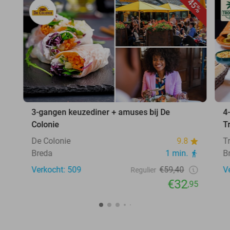
45%
3-gangen keuzediner + amuses bij De
4
Colonie
T
De Colonie
9.8
T
Breda
1 min.
B
Verkocht: 509
€59,40
V
Regulier
€32
,95