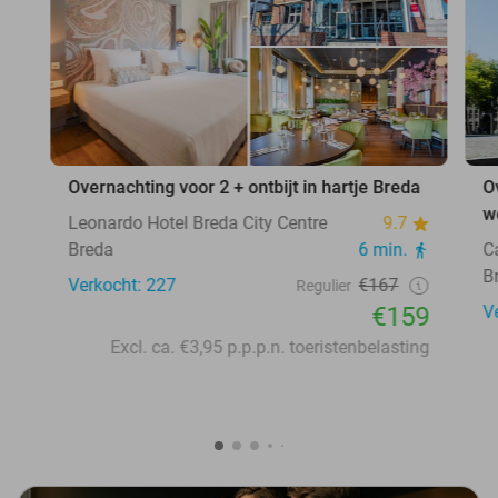
Overnachting voor 2 + ontbijt in hartje Breda
O
w
Leonardo Hotel Breda City Centre
9.7
Breda
6 min.
C
B
Verkocht: 227
€167
Regulier
€159
V
Excl. ca. €3,95 p.p.p.n. toeristenbelasting