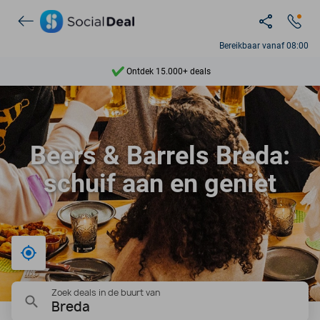
Bereikbaar vanaf 08:00
Ontdek 15.000+ deals
7 dagen per week beschikbaar
10+ miljoen leden
Beers & Barrels Breda:
9,4
schuif aan en geniet
Ontdek 15.000+ deals
Bij mij in de buurt
Zoek deals in de buurt van
Breda