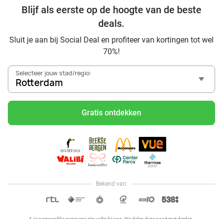
Blijf als eerste op de hoogte van de beste
Social Deal
Ontdek voordelig Pilates in Rotterdam - Social Deal
deals.
Ervaar de kwaliteit van het Van der Valk hotel in Rotterdam
Sluit je aan bij Social Deal en profiteer van kortingen tot wel
en omgeving
70%!
Voordelig genieten bij Sunparks met korting vanuit
Rotterdam
Selecteer jouw stad/regio:
Met hoge korting naar de zonnebank in Rotterdam
Rotterdam
Skiën met korting in Rotterdam? Ontdek de leukste
skihallen en indoor skibanen
Gratis ontdekken
Schaatsen in Rotterdam en omgeving
Holiday on Ice tickets met korting in Rotterdam
Social Deal voordeelshop: ah, zoveel mooie deals in regio
Rotterdam!
Reis af naar Ketteler Hof vanuit Rotterdam en beleef ultiem
speelplezier met de kids
Bekend van:
Hoi, onze klantenservice is open,
dus als je een vraag hebt helpen
OPEN IN APP
we je graag!
* Je persoonlijke gegevens zijn veilig bij ons. We delen deze nooit met derden.