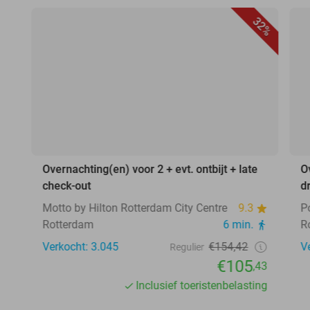
32%
Overnachting(en) voor 2 + evt. ontbijt + late
O
check-out
d
Motto by Hilton Rotterdam City Centre
9.3
P
Rotterdam
6 min.
R
Verkocht: 3.045
€154,42
V
Regulier
€105
,43
Inclusief toeristenbelasting