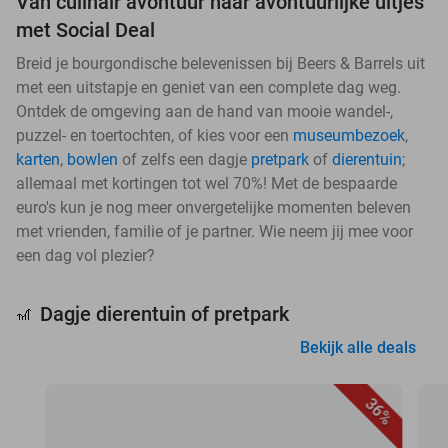
Van culinair avontuur naar avontuurlijke uitjes
met Social Deal
Breid je bourgondische belevenissen bij Beers & Barrels uit
met een uitstapje en geniet van een complete dag weg.
Ontdek de omgeving aan de hand van mooie wandel-,
puzzel- en toertochten, of kies voor een
museumbezoek
,
karten
,
bowlen
of zelfs een dagje
pretpark
of
dierentuin
;
allemaal met kortingen tot wel 70%! Met de bespaarde
euro's kun je nog meer onvergetelijke momenten beleven
met vrienden, familie of je partner. Wie neem jij mee voor
een dag vol plezier?
Dagje dierentuin of pretpark
🎢
Bekijk alle deals
36%