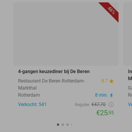
46%
4-gangen keuzediner bij De Beren
I
M
Restaurant De Beren Rotterdam-
8.7
Markthal
G
Rotterdam
8 min.
R
Verkocht: 541
€47,70
V
Regulier
€25
,95