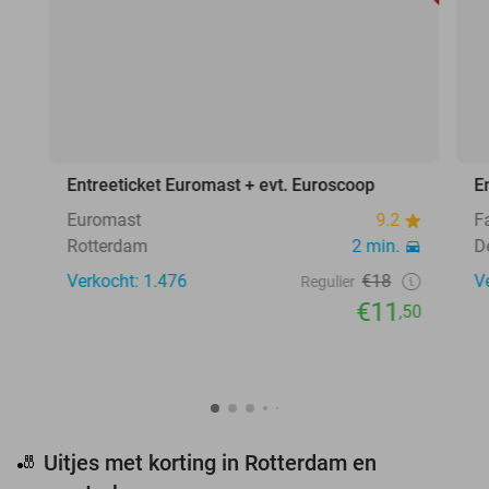
Entreeticket Euromast + evt. Euroscoop
E
Euromast
9.2
F
Rotterdam
2 min.
D
Verkocht: 1.476
€18
V
Regulier
€11
,50
Uitjes met korting in Rotterdam en
🎳