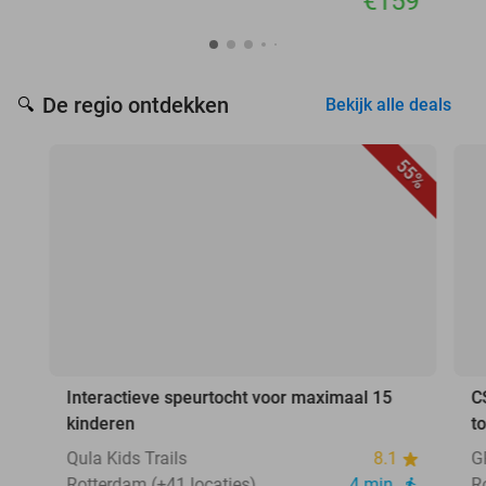
€159
De regio ontdekken
🔍
Bekijk alle deals
55%
Interactieve speurtocht voor maximaal 15
C
kinderen
t
Qula Kids Trails
8.1
G
Rotterdam (+41 locaties)
4 min.
R