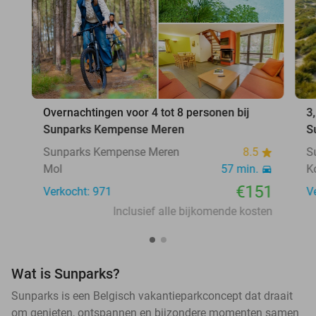
Overnachtingen voor 4 tot 8 personen bij
3
Sunparks Kempense Meren
S
Sunparks Kempense Meren
8.5
S
Mol
57 min.
K
€151
Verkocht: 971
V
Inclusief alle bijkomende kosten
Wat is Sunparks?
Sunparks is een Belgisch vakantieparkconcept dat draait
om genieten, ontspannen en bijzondere momenten samen