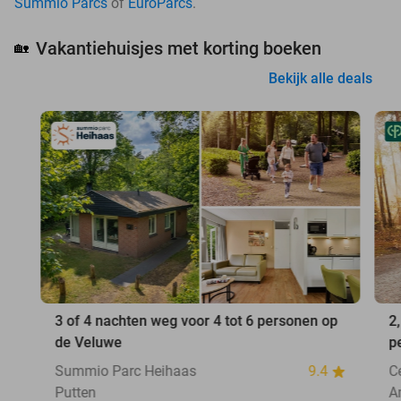
Summio Parcs
of
EuroParcs
.
Vakantiehuisjes met korting boeken
🏡
Bekijk alle deals
3 of 4 nachten weg voor 4 tot 6 personen op
2
de Veluwe
p
Summio Parc Heihaas
9.4
C
Putten
A