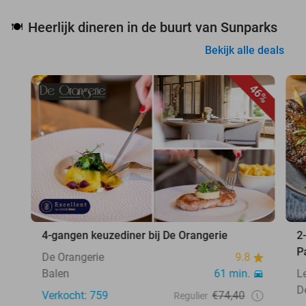
Heerlijk dineren in de buurt van Sunparks
🍽️
Bekijk alle deals
46%
4-gangen keuzediner bij De Orangerie
2
P
De Orangerie
9.8
Balen
61 min.
L
D
Verkocht: 759
€74,40
Regulier