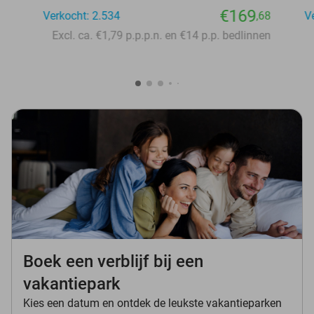
€169
Verkocht: 2.534
,68
V
Excl. ca. €1,79 p.p.p.n. en €14 p.p. bedlinnen
Boek een verblijf bij een
vakantiepark
Kies een datum en ontdek de leukste vakantieparken