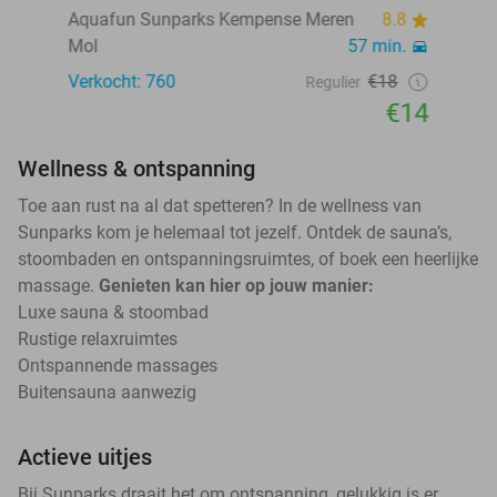
Aquafun Sunparks Kempense Meren
8.8
Mol
57 min.
Verkocht: 760
€18
Regulier
€14
Wellness & ontspanning
Toe aan rust na al dat spetteren? In de wellness van
Sunparks kom je helemaal tot jezelf. Ontdek de sauna’s,
stoombaden en ontspanningsruimtes, of boek een heerlijke
massage.
Genieten kan hier op jouw manier:
Luxe sauna & stoombad
Rustige relaxruimtes
Ontspannende massages
Buitensauna aanwezig
Actieve uitjes
Bij Sunparks draait het om ontspanning, gelukkig is er