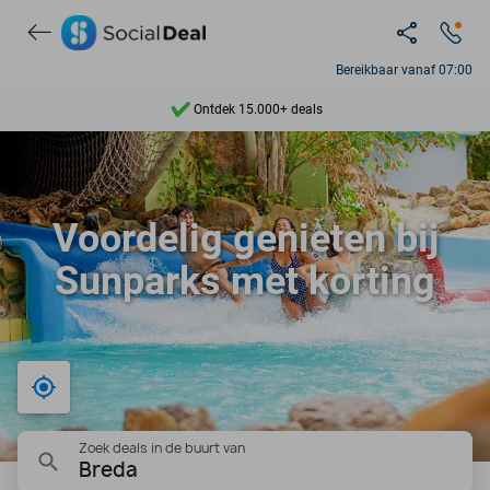
Bereikbaar vanaf 07:00
Ontdek 15.000+ deals
7 dagen per week beschikbaar
10+ miljoen leden
Voordelig genieten bij
9,4
Sunparks met korting
Ontdek 15.000+ deals
Bij mij in de buurt
Zoek deals in de buurt van
Breda