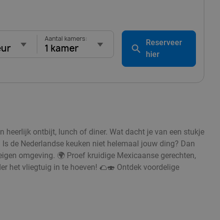
Aantal kamers:
Reserveer
eur
1 kamer
hier
eerlijk ontbijt, lunch of diner. Wat dacht je van een stukje
 Is de Nederlandse keuken niet helemaal jouw ding? Dan
eigen omgeving. 🌍 Proef kruidige Mexicaanse gerechten,
r het vliegtuig in te hoeven! 🌮🍣 Ontdek voordelige