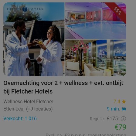
55%
Overnachting voor 2 + wellness + evt. ontbijt
bij Fletcher Hotels
Wellness-Hotel Fletcher
7.4
Etten-Leur (+9 locaties)
9 min.
Verkocht: 1.016
€175
Regulier
€79
Excl. ca. €3 p.p.p.n. toeristenbelasting