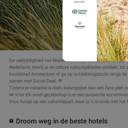
De veelzijdigheid van Nederland is iets dat zelfs door veel 
Nederland, terwijl je de talloze natuurgebieden ontdekt, t
hoofdstad Amsterdam of ga op ontdekkingstocht langs de mo
samen met Social Deal. 💙
Tijdens je vakantie is niets belangrijker dan een fijne plek
💤 Voor elk soort gezelschap is er een passende accommodat
knus huisje op een vakantiepark waar je ‘s avonds met het he
Droom weg in de beste hotels
🏨