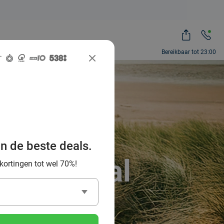
Bereikbaar tot 23:00
ntdek de
uur en
an de beste deals.
ocial Deal
 kortingen tot wel 70%!