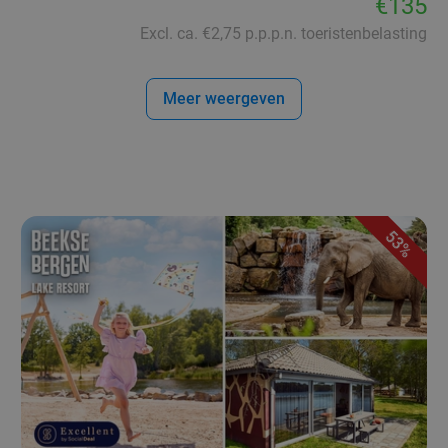
€135
Excl. ca. €2,75 p.p.p.n. toeristenbelasting
Meer weergeven
53%