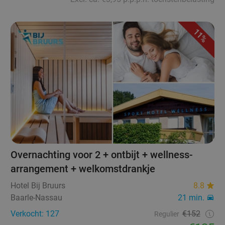
11%
Overnachting voor 2 + ontbijt + wellness-
arrangement + welkomstdrankje
Hotel Bij Bruurs
8.8
Baarle-Nassau
21 min.
Verkocht: 127
€152
Regulier