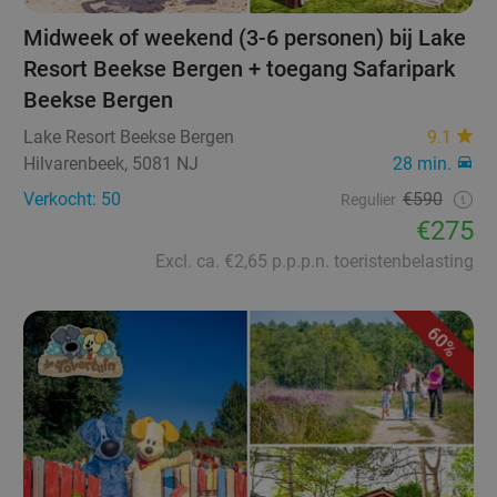
Midweek of weekend (3-6 personen) bij Lake
Resort Beekse Bergen + toegang Safaripark
Beekse Bergen
Lake Resort Beekse Bergen
9.1
Hilvarenbeek, 5081 NJ
28 min.
Verkocht: 50
€590
Regulier
€275
Excl. ca. €2,65 p.p.p.n. toeristenbelasting
60%