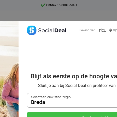
Ontdek 15.000+ deals
7 dagen per week beschikbaar
10+ miljoen leden
Bekend van:
9,4
Ontdek 15.000+ deals
e in Nederland: o
te plekken, nat
Blijf als eerste op de hoogte v
sen samen met S
Sluit je aan bij Social Deal en profiteer van
Selecteer jouw stad/regio:
Breda
Zoek deals in de buurt van
Breda