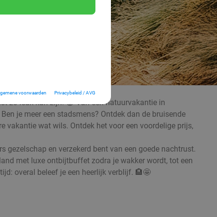
lgemene voorwaarden
Privacybeleid / AVG
ist zo leuk kan zijn! 😁 Van een natuurvakantie in
🌳🌊 Ben je meer een stadsmens? Ontdek dan de bruisende
vakantie wat wils. Ontdek het voor een voordelige prijs,
kaars gezelschap en verzekerd bent van een goede nachtrust.
nd met luxe ontbijtbuffet zodra je wakker wordt, tot een
 overal beleef je een heerlijk verblijf. 🏨🤩