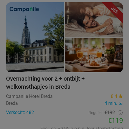
38%
Overnachting voor 2 + ontbijt +
welkomsthapjes in Breda
Campanile Hotel Breda
8.4
Breda
4 min.
Verkocht: 482
€192
Regulier
€119
Excl. ca. €3,95 p.p.p.n. toeristenbelasting