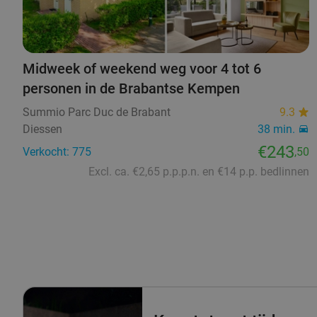
Midweek of weekend weg voor 4 tot 6
personen in de Brabantse Kempen
Summio Parc Duc de Brabant
9.3
Diessen
38 min.
€243
Verkocht: 775
,50
Excl. ca. €2,65 p.p.p.n. en €14 p.p. bedlinnen