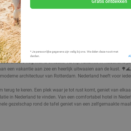
Gratis ontdekken
Bij mij in de buurt
* Je persoonlijke gegevens zijn veilig bij ons. We delen deze nooit met
derden.
A
Nederlanders nog niet is ontdekt. Terwijl vakantie in Nederland ju
ot aan een vakantie aan zee en heerlijk uitwaaien aan de kust. 
derne architectuur van Rotterdam. Nederland heeft voor iedere 
 om terug te keren. Een plek waar je tot rust komt, geniet van el
ie in Nederland te vinden. Van een comfortabel hotel in Nederla
le gezelschap rond de tafel geniet van een zelfgemaakte maaltijd: