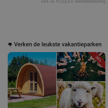
Excl. ca. €3 p.p.p.n. toeristenbelasting
Verken de leukste vakantieparken
🏘️
36%