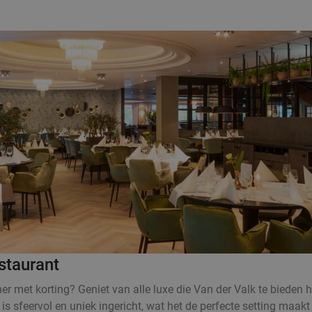
staurant
r met korting? Geniet van alle luxe die Van der Valk te bieden 
 is sfeervol en uniek ingericht, wat het de perfecte setting maak