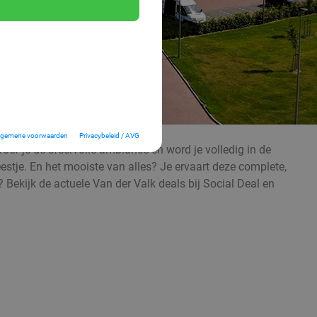
lgemene voorwaarden
Privacybeleid / AVG
proef je de sfeervolle ambiance en word je volledig in de
feestje. En het mooiste van alles? Je ervaart deze complete,
 Bekijk de actuele Van der Valk deals bij Social Deal en