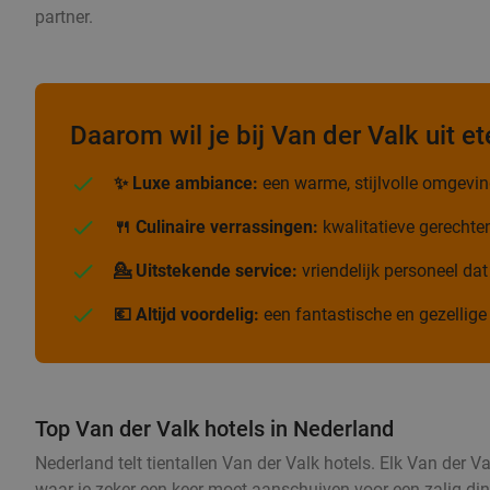
partner.
Daarom wil je bij Van der Valk uit et
✨ Luxe ambiance:
een warme, stijlvolle omgeving
🍴 Culinaire verrassingen:
kwalitatieve gerechte
💁 Uitstekende service:
vriendelijk personeel dat
💶 Altijd voordelig:
een fantastische en gezellige 
Top Van der Valk hotels in Nederland
Nederland telt tientallen Van der Valk hotels. Elk Van der 
waar je zeker een keer moet aanschuiven voor een zalig diner