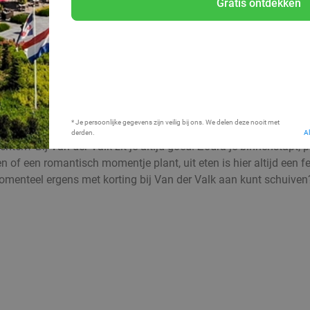
Gratis ontdekken
Bij mij in de buurt
* Je persoonlijke gegevens zijn veilig bij ons. We delen deze nooit met
derden.
A
hten? Bij Van der Valk zit je altijd goed. Zodra je binnenstapt, 
en of een romantisch momentje plant, uit eten is hier altijd een 
momenteel ergens met korting bij Van der Valk aan kunt schuiven?