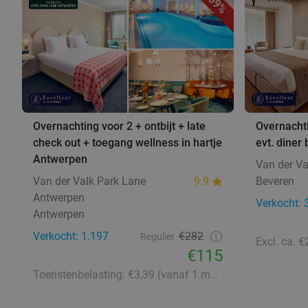
59%
Overnachting voor 2 + ontbijt + late
Overnachti
check out + toegang wellness in hartje
evt. diner 
Antwerpen
Van der Va
Van der Valk Park Lane
9.9
Beveren
Antwerpen
Verkocht: 
Antwerpen
Verkocht: 1.197
€282
Regulier
€115
Toeristenbelasting: €3,39 (vanaf 1 maart 2026: €3,58)