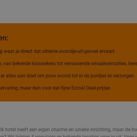
en:
 waar je direct dat ultieme avondje-uit-gevoel ervaart.
n, van bekende klassiekers tot verrassende smaaksensaties, bere
 er alles aan doet om jouw avond tot in de puntjes te verzorgen.
ervaring, maar dan voor dat fijne Social Deal-prijsje.
Valk hotel heeft een eigen charme en unieke inrichting, maar de h
? Wij lichten 4 populaire en bekende locaties voor je uit. Voor w