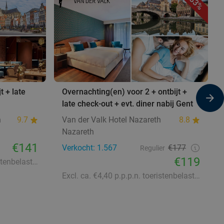
33%
t + late
Overnachting(en) voor 2 + ontbijt +
late check-out + evt. diner nabij Gent
n
9.7
Van der Valk Hotel Nazareth
8.8
Nazareth
€141
Verkocht: 1.567
€177
Regulier
€119
Excl. ca. €7,75 p.p.p.n. toeristenbelasting
Excl. ca. €4,40 p.p.p.n. toeristenbelasting