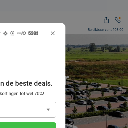
Bereikbaar vanaf 08:00
et Van der
an de beste deals.
 kortingen tot wel 70%!