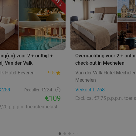
51%
ng(en) voor 2 + ontbijt +
Overnachting voor 2 + ontbij
bij Van der Valk
check-out in Mechelen
lk Hotel Beveren
9.5
Van der Valk Hotel Mechele
Mechelen
3.259
€224
Verkocht: 768
Regulier
€109
Excl. ca. €2,20 p.p.p.n. toeristenbelasting