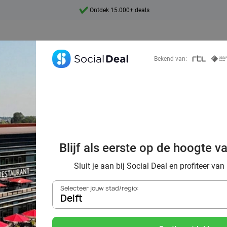
Ontdek 15.000+ deals
7 dagen per week beschikbaar
10+ miljoen leden
Bekend van:
9,4
Ontdek 15.000+ deals
 kwaliteit van h
Blijf als eerste op de hoogte v
Valk hotel
Sluit je aan bij Social Deal en profiteer van
Selecteer jouw stad/regio:
Delft
Zoek deals in de buurt van
Delft