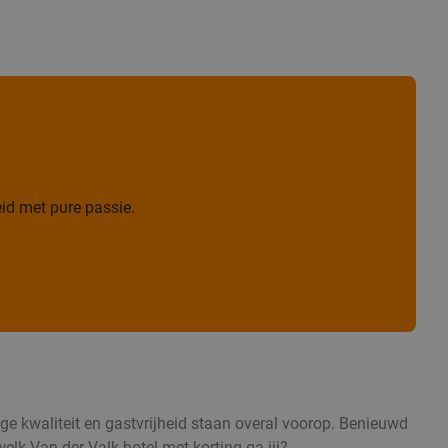
id met pure passie.
oge kwaliteit en gastvrijheid staan overal voorop. Benieuwd
elk Van der Valk hotel met korting ga jij?