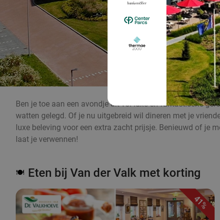
Ben je toe aan een avondje uit vol luxe en fantastische gerec
watten gelegd. Of je nu uitgebreid wil dineren met je vriend
luxe beleving voor een extra zacht prijsje. Benieuwd of je 
laat je verwennen!
Eten bij Van der Valk met korting
🍽️
41%