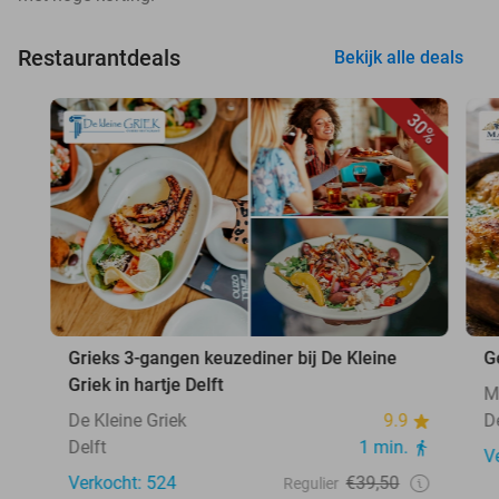
Restaurantdeals
Bekijk alle deals
30%
Grieks 3-gangen keuzediner bij De Kleine
G
Griek in hartje Delft
M
De Kleine Griek
9.9
D
Delft
1 min.
V
Verkocht: 524
€39,50
Regulier