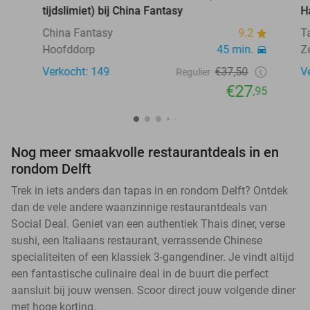
tijdslimiet) bij China Fantasy
H
China Fantasy
9.2
T
Hoofddorp
45 min.
Z
Verkocht: 149
€37,50
V
Regulier
€27
,95
Nog meer smaakvolle restaurantdeals in en
rondom Delft
Trek in iets anders dan tapas in en rondom Delft? Ontdek
dan de vele andere waanzinnige restaurantdeals van
Social Deal. Geniet van een authentiek Thais diner, verse
sushi, een Italiaans restaurant, verrassende Chinese
specialiteiten of een klassiek 3-gangendiner. Je vindt altijd
een fantastische culinaire deal in de buurt die perfect
aansluit bij jouw wensen. Scoor direct jouw volgende diner
met hoge korting.