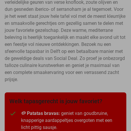
verleidelijke geuren van verse knoflook, zoute olijven en
dun gesneden iberico- of serranoham je al tegemoet. Voor
je het weet staat jouw hele tafel vol met de meest kleurrijke
en smaakvolle gerechtjes om gezellig samen te delen met
jouw favoriete gezelschap. Deze warme, mediterrane
beleving is heerlijk toegankelijk en maakt elke avond uit tot
een feestje vol nieuwe ontdekkingen. Bezoek nu een
sfeervolle tapasbar in Delft op een betaalbare manier met
de geweldige deals van Social Deal. Zo proef je onbezorgd
talloze culinaire kunstwerken en geniet je maximaal van
een complete smaakervaring voor een verrassend zacht
prijsje.
Welk tapasgerecht is jouw favoriet?
🥔 Patatas bravas:
geniet van goudbruine,
knapperige aardappeltjes overgoten met een
licht pittig sausje.