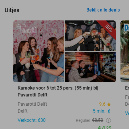
Uitjes
Bekijk alle deals
50%
Karaoke voor 6 tot 25 pers. (55 min) bij
E
Pavarotti Delft
F
Pavarotti Delft
9.6
D
Delft
5 min.
V
Verkocht: 630
€8,50
Regulier
€4
,25