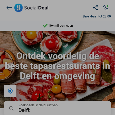
Ontdek 15.000+ deals
7 dagen per week beschikbaar
Bereikbaar tot 23:00
10+ miljoen leden
9,4
Ontdek 15.000+ deals
Ontdek voordelig de
beste tapasrestaurants in
Delft en omgeving
Bij mij in de buurt
Zoek deals in de buurt van
Delft