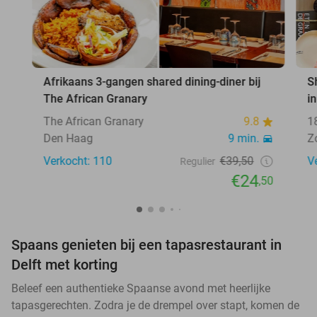
Afrikaans 3-gangen shared dining-diner bij
S
The African Granary
i
The African Granary
9.8
1
Den Haag
9 min.
Z
Verkocht: 110
€39,50
V
Regulier
€24
,50
Spaans genieten bij een tapasrestaurant in
Delft met korting
Beleef een authentieke Spaanse avond met heerlijke
tapasgerechten. Zodra je de drempel over stapt, komen de