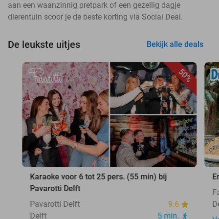
aan een waanzinnig pretpark of een gezellig dagje
dierentuin scoor je de beste korting via Social Deal.
De leukste uitjes
Bekijk alle deals
50%
Karaoke voor 6 tot 25 pers. (55 min) bij
E
Pavarotti Delft
F
Pavarotti Delft
9.6
D
Delft
5 min.