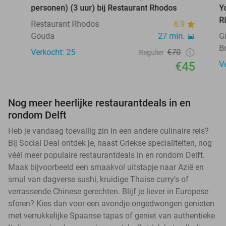
personen) (3 uur) bij Restaurant Rhodos
Y
R
Restaurant Rhodos
8.9
Gouda
27 min.
G
B
Verkocht: 25
€70
Regulier
€45
V
Nog meer heerlijke restaurantdeals in en
rondom Delft
Heb je vandaag toevallig zin in een andere culinaire reis?
Bij Social Deal ontdek je, naast Griekse specialiteiten, nog
véél meer populaire restaurantdeals in en rondom Delft.
Maak bijvoorbeeld een smaakvol uitstapje naar Azië en
smul van dagverse sushi, kruidige Thaise curry’s of
verrassende Chinese gerechten. Blijf je liever in Europese
sferen? Kies dan voor een avondje ongedwongen genieten
met verrukkelijke Spaanse tapas of geniet van authentieke