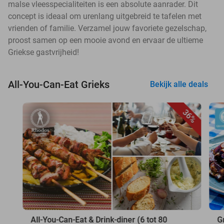
malse vleesspecialiteiten is een absolute aanrader. Dit
concept is ideaal om urenlang uitgebreid te tafelen met
vrienden of familie. Verzamel jouw favoriete gezelschap,
proost samen op een mooie avond en ervaar de ultieme
Griekse gastvrijheid!
All-You-Can-Eat Grieks
Bekijk alle deals
36%
All-You-Can-Eat & Drink-diner (6 tot 80
G