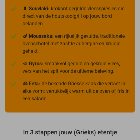
🍢 Souvlaki:
krokant gegrilde vleesspiesjes die
direct van de houtskoolgrill op jouw bord
belanden.
🍆 Moussaka:
een rijkelijk gevulde, traditionele
ovenschotel met zachte aubergine en kruidig
gehakt.
🥙 Gyros:
smaakvol gegrild en gekruid vlees,
vers van het spit voor de ultieme beleving.
🧀 Feta:
de bekende Griekse kaas die verrast in
elke vorm: verrukkelijk warm uit de oven of fris in
een salade.
In 3 stappen jouw (Grieks) etentje