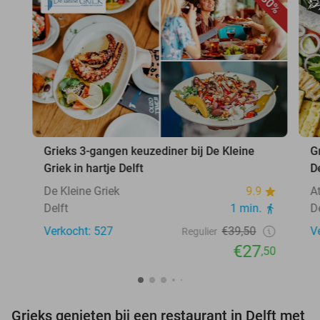
30%
Grieks 3-gangen keuzediner bij De Kleine
Gr
Griek in hartje Delft
D
De Kleine Griek
9.9
At
Delft
1 min.
D
Verkocht: 527
€39,50
V
Regulier
€27
,50
Grieks genieten bij een restaurant in Delft met