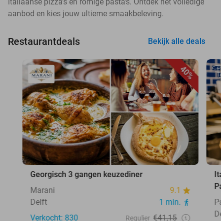
Italiaanse pizza’s en romige pasta’s. Ontdek het volledige
aanbod en kies jouw ultieme smaakbeleving.
Restaurantdeals
Bekijk alle deals
40%
Georgisch 3 gangen keuzediner
I
P
Marani
9.1
Delft
1 min.
P
D
Verkocht: 830
€41,15
Regulier