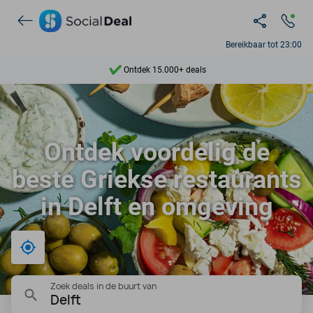
Bereikbaar tot 23:00
Ontdek 15.000+ deals
7 dagen per week beschikbaar
10+ miljoen leden
Ontdek voordelig de
9,4
beste Griekse restaurants
Ontdek 15.000+ deals
in Delft en omgeving
Bij mij in de buurt
Zoek deals in de buurt van
Delft