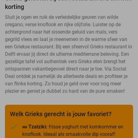
korting
Sluit je ogen en ruik de verleidelijke geuren van wilde
oregano, verse knoflook en rijke olijfolie. Luister op de
achtergrond naar het sissende geluid van mals, vers
gegrild vlees en laat je meenemen in de warme sfeer van
een Griekse restaurant. Bij een sfeervol Grieks restaurant in
Delft ervaar jij direct de ultieme mediterrane beleving. Een
gezellige tafel vol authentiek vers Grieks eten brengt het
ontspannen vakantiegevoel direct naar je toe. Via Social
Deal ontdek je namelijk de allerbeste deals en profiteer je
van flinke korting. Zo houd je geld over voor nog meer
plezier en geniet je dubbel zo hard van de pure smaken!
Welk Grieks gerecht is jouw favoriet?
🥒 Tzatziki:
frisse yoghurt met komkommer en
knoflook. Ideaal als smaakvolle dip vooraf!