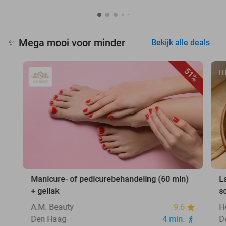
Mega mooi voor minder
✨
Bekijk alle deals
51%
Manicure- of pedicurebehandeling (60 min)
L
+ gellak
s
A.M. Beauty
9.6
H
Den Haag
4 min.
D