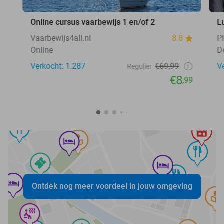
Online cursus vaarbewijs 1 en/of 2
L
Vaarbewijs4all.nl
8.8
P
Online
D
Verkocht: 1.287
€69,99
V
Regulier
€8
,99
Ontdek nog meer voordeel in jouw omgeving