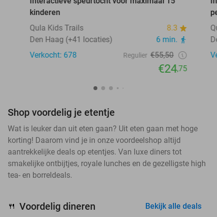
Interactieve speurtocht voor maximaal 15
I
kinderen
p
Qula Kids Trails
8.3
Q
Den Haag (+41 locaties)
6 min.
D
Verkocht: 678
€55,50
V
Regulier
€24
,75
Shop voordelig je etentje
Wat is leuker dan uit eten gaan? Uit eten gaan met hoge
korting! Daarom vind je in onze voordeelshop altijd
aantrekkelijke deals op etentjes. Van luxe diners tot
smakelijke ontbijtjes, royale lunches en de gezelligste high
tea- en borreldeals.
Voordelig dineren
🍴
Bekijk alle deals