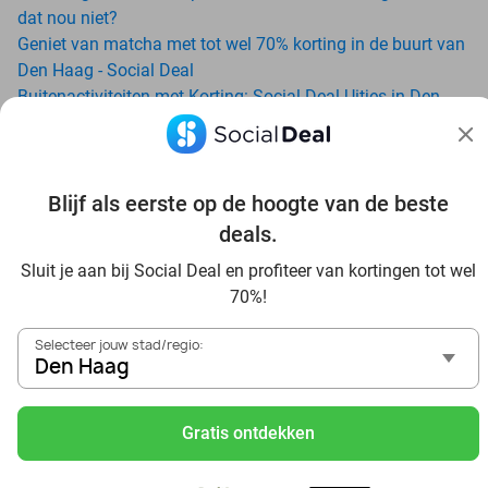
dat nou niet?
Geniet van matcha met tot wel 70% korting in de buurt van
Den Haag - Social Deal
Buitenactiviteiten met Korting: Social Deal Uitjes in Den
Haag
Ga voordelig de padelbaan op met Social Deal in de buurt
van Den Haag
Geniet van je vakantie in Den Haag in Nederland met
Blijf als eerste op de hoogte van de beste
Social Deal
deals.
Ontdek voordelig Pilates in Den Haag - Social Deal
Sluit je aan bij Social Deal en profiteer van kortingen tot wel
Ervaar de kwaliteit van het Van der Valk hotel in Den Haag
70%!
en omgeving
Voordelig genieten bij Sunparks met korting vanuit Den
Selecteer jouw stad/regio:
Haag
Den Haag
Met hoge korting naar de zonnebank in Den Haag
Skiën met korting in Den Haag? Ontdek de leukste
Gratis ontdekken
skihallen en indoor skibanen
Schaatsen in Den Haag en omgeving