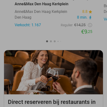
Anne&Max Den Haag Kerkplein
B
Anne&Max Den Haag Kerkplein
8.8
D
Den Haag
8 min.
V
Verkocht: 1.167
€14,25
Regulier
€9
,25
Direct reserveren bij restaurants in