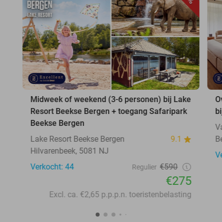
Midweek of weekend (3-6 personen) bij Lake
O
Resort Beekse Bergen + toegang Safaripark
b
Beekse Bergen
V
Lake Resort Beekse Bergen
9.1
B
Hilvarenbeek, 5081 NJ
V
Verkocht: 44
€590
Regulier
€275
Excl. ca. €2,65 p.p.p.n. toeristenbelasting