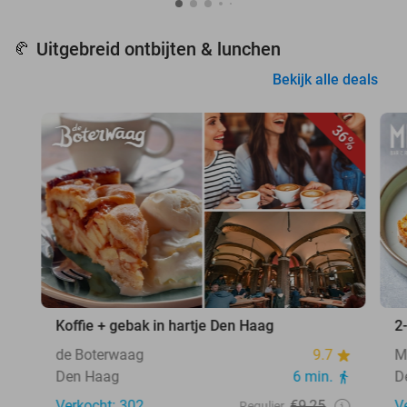
Uitgebreid ontbijten & lunchen
🥐
Bekijk alle deals
36%
Koffie + gebak in hartje Den Haag
2
de Boterwaag
9.7
M
Den Haag
6 min.
D
Verkocht: 302
€9,25
V
Regulier