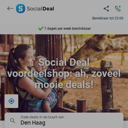
Ontdek 15.000+ deals
Bereikbaar tot 23:00
7 dagen per week beschikbaar
10+ miljoen leden
9,4
Social Deal
Ontdek 15.000+ deals
voordeelshop: ah, zoveel
mooie deals!
Bij mij in de buurt
Zoek deals in de buurt van
Den Haag