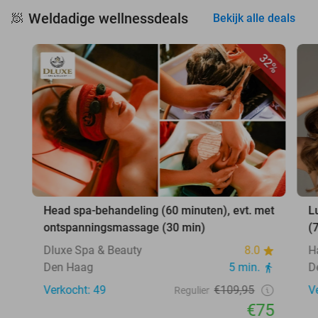
Weldadige wellnessdeals
🧖
Bekijk alle deals
32%
Head spa-behandeling (60 minuten), evt. met
L
ontspanningsmassage (30 min)
(
Dluxe Spa & Beauty
8.0
H
Den Haag
5 min.
D
Verkocht: 49
€109,95
V
Regulier
€75