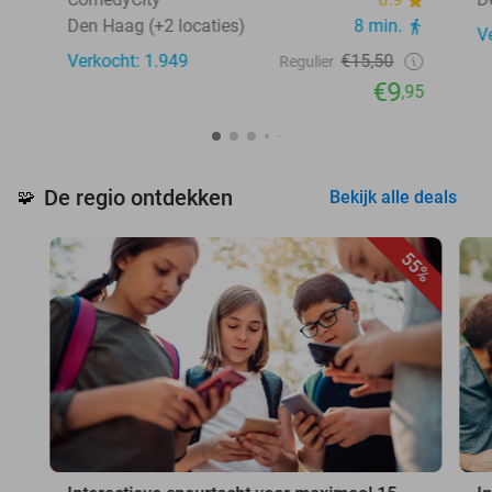
Den Haag (+2 locaties)
8 min.
V
Verkocht: 1.949
€15,50
Regulier
€9
,95
De regio ontdekken
🧩
Bekijk alle deals
55%