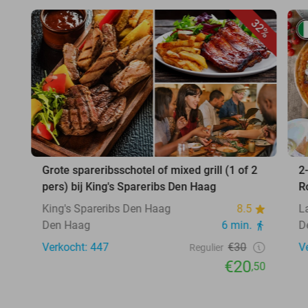
32%
Grote spareribsschotel of mixed grill (1 of 2
2
pers) bij King's Spareribs Den Haag
R
King's Spareribs Den Haag
8.5
L
Den Haag
6 min.
D
Verkocht: 447
€30
V
Regulier
€20
,50