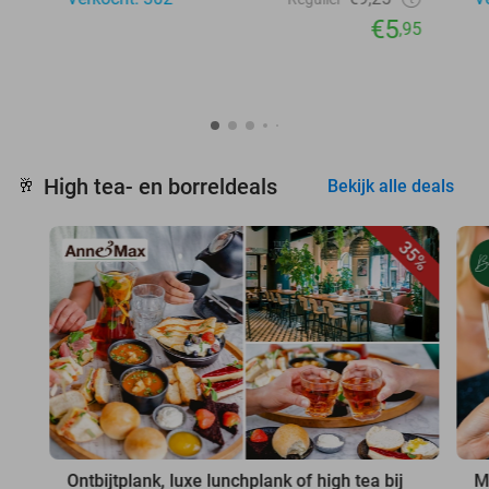
€5
,95
High tea- en borreldeals
🥂
Bekijk alle deals
35%
Ontbijtplank, luxe lunchplank of high tea bij
M