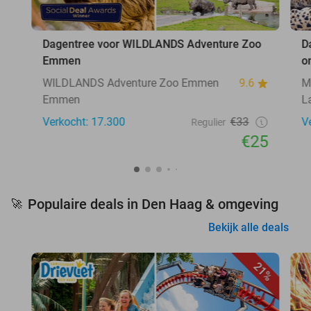
Dagentree voor WILDLANDS Adventure Zoo
D
Emmen
o
WILDLANDS Adventure Zoo Emmen
9.6
M
Emmen
L
Verkocht: 17.300
€33
V
Regulier
€25
Populaire deals in Den Haag & omgeving
🚀
Bekijk alle deals
21%