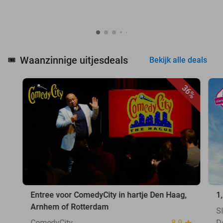
Waanzinnige uitjesdeals
🎟️
Bekijk alle deals
36%
Entree voor ComedyCity in hartje Den Haag,
1
Arnhem of Rotterdam
S
ComedyCity
8.9
D