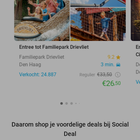
Entree tot Familiepark Drievliet
E
C
Familiepark Drievliet
9.2
Den Haag
3 min.
D
D
Verkocht: 24.887
€33,50
Regulier
€26
V
,50
Daarom shop je voordelige deals bij Social
Deal