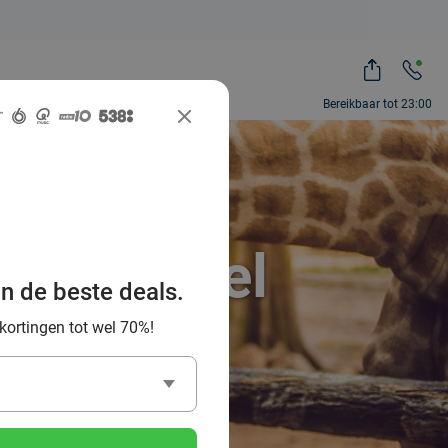
Bereikbaar tot 23:00
ah, zoveel
an de beste deals.
 kortingen tot wel 70%!