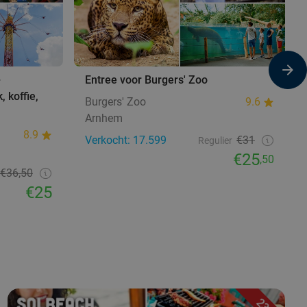
+
Entree voor Burgers' Zoo
, koffie,
Burgers' Zoo
9.6
Arnhem
8.9
Verkocht: 17.599
€31
Regulier
€25
,50
€36,50
€25