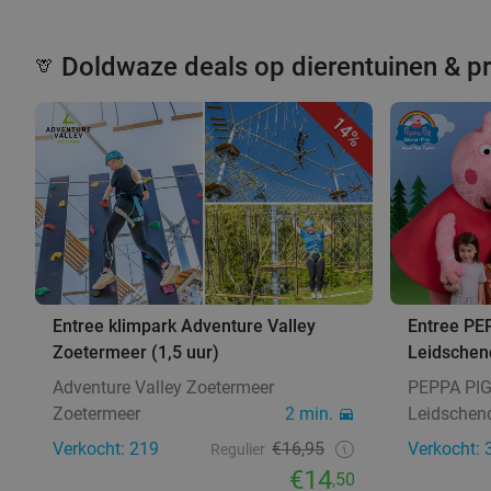
Doldwaze deals op dierentuinen & p
🦒
14%
Entree klimpark Adventure Valley
Entree PE
Zoetermeer (1,5 uur)
Leidsche
Adventure Valley Zoetermeer
PEPPA PIG
Zoetermeer
2 min.
Leidsche
Verkocht: 219
€16,95
Verkocht: 
Regulier
€14
,50