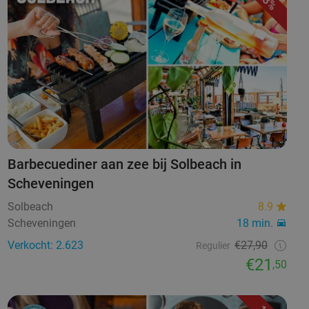
23%
Barbecuediner aan zee bij Solbeach in
Scheveningen
Solbeach
8.9
Scheveningen
18 min.
Verkocht: 2.623
€27,90
Regulier
€21
,50