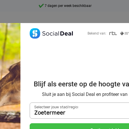
10+ miljoen leden
9,4
Ontdek 15.000+ deals
Bekend van:
al voordeelshop: 
Blijf als eerste op de hoogte v
mooie deals!
Sluit je aan bij Social Deal en profiteer van
Selecteer jouw stad/regio:
Zoetermeer
Zoek deals in de buurt van
Zoetermeer