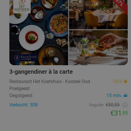
37%
3-gangendiner à la carte
Restaurant Het Koetshuis - Kasteel Oud
10.0
Poelgeest
Oegstgeest
15 min.
Verkocht: 308
€50,55
Regulier
€31
,95