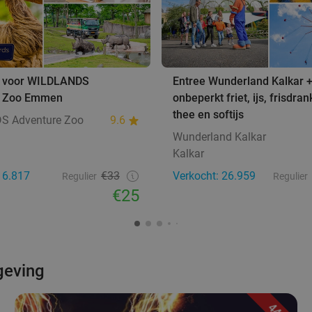
e voor WILDLANDS
Entree Wunderland Kalkar 
e Zoo Emmen
onbeperkt friet, ijs, frisdrank
thee en softijs
S Adventure Zoo
9.6
Wunderland Kalkar
Kalkar
16.817
€33
Verkocht: 26.959
Regulier
Regulier
€25
geving