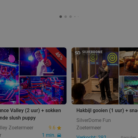
46%
nce Valley (2 uur) + sokken
Hakbijl gooien (1 uur) + sn
ende slush puppy
SilverDome Fun
lley Zoetermeer
9.6
Zoetermeer
r
1 min.
Verkocht: 292
Regulier