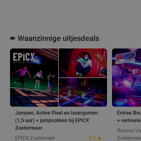
Waanzinnige uitjesdeals
🎟️
30%
Jumpen, Active Pixel en lasergamen
Entree Bou
(1,5 uur) + jumpsokken bij EPICX
+ verkoel
Zoetermeer
Bounce Va
EPICX Zoetermeer
8.9
Zoetermee