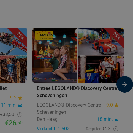
21%
25%
liet
Entree LEGOLAND® Discovery Centre
Scheveningen
9.2
11 min.
LEGOLAND® Discovery Centre
9.0
Scheveningen
€33,50
Den Haag
18 min.
€26
,50
Verkocht: 1.502
€23
Regulier