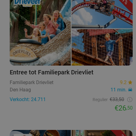
21%
Entree tot Familiepark Drievliet
Familiepark Drievliet
9.2
Den Haag
11 min.
Verkocht: 24.711
€33,50
Regulier
€26
,50