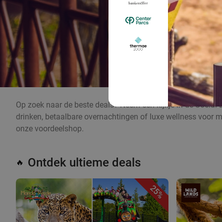
Op zoek naar de beste deals? Neem een kijkje in de Social 
drinken, betaalbare overnachtingen of luxe wellness voor m
onze voordeelshop.
Ontdek ultieme deals
🔥
25%