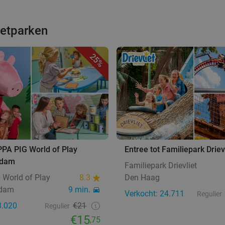
retparken
25%
PPA PIG World of Play
Entree tot Familiepark Driev
ndam
Familiepark Drievliet
 World of Play
8.3
Den Haag
ndam
9 min.
Verkocht: 24.711
Regulier
3.020
€21
Regulier
€15
,75