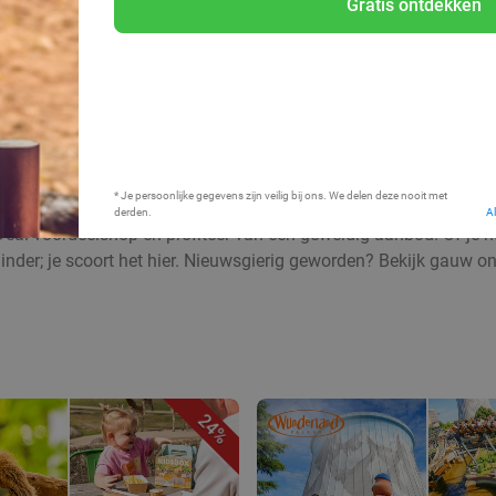
Gratis ontdekken
Bij mij in de buurt
* Je persoonlijke gegevens zijn veilig bij ons. We delen deze nooit met
derden.
A
Deal voordeelshop en profiteer van een geweldig aanbod! Of je nu
inder; je scoort het hier. Nieuwsgierig geworden? Bekijk gauw o
24%