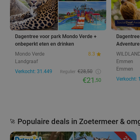
Dagentree voor park Mondo Verde +
Dagentre
onbeperkt eten en drinken
Adventur
Mondo Verde
8.3
WILDLAND
Landgraaf
Emmen
Emmen
Verkocht: 31.449
€28,50
Regulier
€21
Verkocht: 
,50
Populaire deals in Zoetermeer & om
🚀