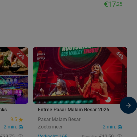
€17
,25
22%
44%
acks
Entree Pasar Malam Besar 2026
9.5
Pasar Malam Besar
2 min.
Zoetermeer
2 min.
€23,75
Verkocht: 168
€12,50
Regulier