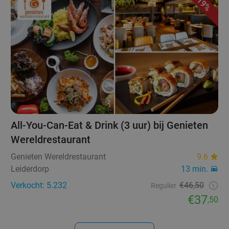
19%
All-You-Can-Eat & Drink (3 uur) bij Genieten
Wereldrestaurant
Genieten Wereldrestaurant
9.6
Leiderdorp
13 min.
Verkocht: 5.232
€46,50
Regulier
€37
,50