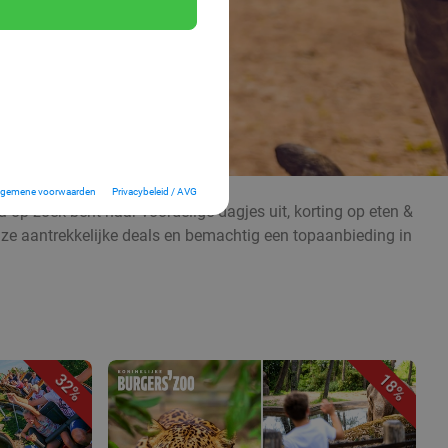
lgemene voorwaarden
Privacybeleid / AVG
 op zoek bent naar voordelige dagjes uit, korting op eten &
nze aantrekkelijke deals en bemachtig een topaanbieding in
32%
18%