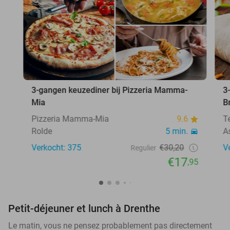
3-gangen keuzediner bij Pizzeria Mamma-
3
Mia
B
Pizzeria Mamma-Mia
9.6
T
Rolde
5 min.
A
Verkocht: 375
€30,20
V
Regulier
€17
,95
Petit-déjeuner et lunch à Drenthe
Le matin, vous ne pensez probablement pas directement