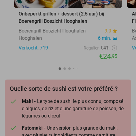
Onbeperkt grillen + dessert (2,5 uur) bij
A
Boerengrill Boszicht Hooghalen
F
Boerengrill Boszicht Hooghalen
9.0
B
Hooghalen
6 min.
A
Verkocht: 719
€41
V
Regulier
€24
,95
Quelle sorte de sushi est votre préféré ?
Maki -
Le type de sushi le plus connu, composé
d'algues, de riz et d'une garniture de poisson, de
légumes ou d'œuf
Futomaki -
Une version plus grande du maki,
avec plusieurs ingrédients comme garniture