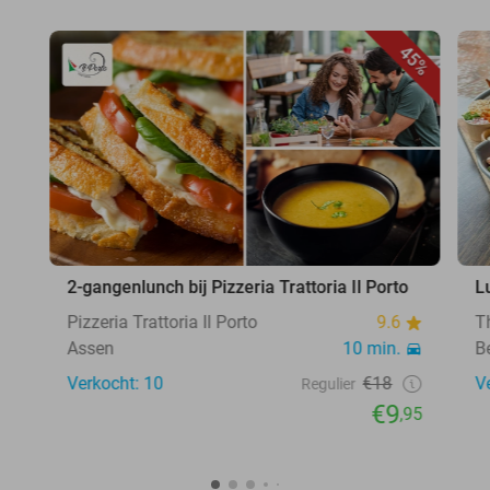
45%
2-gangenlunch bij Pizzeria Trattoria Il Porto
L
Pizzeria Trattoria Il Porto
9.6
T
Assen
10 min.
B
Verkocht: 10
€18
V
Regulier
€9
,95