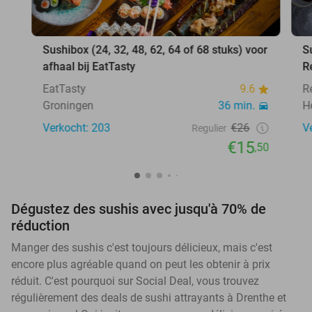
Sushibox (24, 32, 48, 62, 64 of 68 stuks) voor
S
afhaal bij EatTasty
R
EatTasty
9.6
R
Groningen
36 min.
H
Verkocht: 203
€26
V
Regulier
€15
,50
Dégustez des sushis avec jusqu'à 70% de
réduction
Manger des sushis c'est toujours délicieux, mais c'est
encore plus agréable quand on peut les obtenir à prix
réduit. C'est pourquoi sur Social Deal, vous trouvez
régulièrement des deals de sushi attrayants à Drenthe et