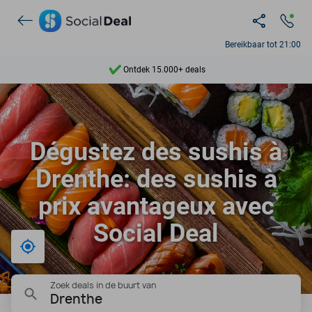
Ontdek 15.000+ deals
Bereikbaar tot 21:00
7 dagen per week beschikbaar
10+ miljoen leden
9,4
Dégustez des sushis à
Ontdek 15.000+ deals
Drenthe: des sushis à
prix avantageux avec
Social Deal
Bij mij in de buurt
Zoek deals in de buurt van
Drenthe