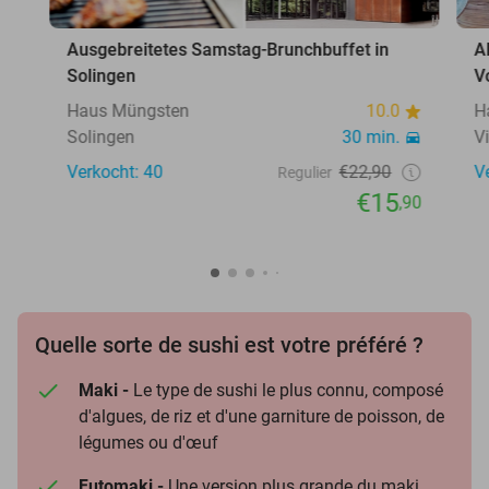
Ausgebreitetes Samstag-Brunchbuffet in
A
Solingen
V
Haus Müngsten
10.0
H
Solingen
30 min.
V
Verkocht: 40
€22,90
V
Regulier
€15
,90
Quelle sorte de sushi est votre préféré ?
Maki -
Le type de sushi le plus connu, composé
d'algues, de riz et d'une garniture de poisson, de
légumes ou d'œuf
Futomaki -
Une version plus grande du maki,