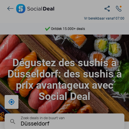
Vr bereikbaar vanaf 07:00
Ontdek 15.000+ deals
7 dagen per week beschikbaar
10+ miljoen leden
Dégustez des sushis à
9,4
Düsseldorf: des sushis à
Ontdek 15.000+ deals
prix avantageux avec
Social Deal
Bij mij in de buurt
Zoek deals in de buurt van
Düsseldorf