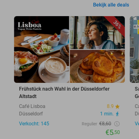
Bekijk alle deals
36%
Frühstück nach Wahl in der Düsseldorfer
S
Altstadt
G
Café Lisboa
8.9
C
Düsseldorf
1 min.
D
Verkocht: 145
€8,60
V
Regulier
€5
,50