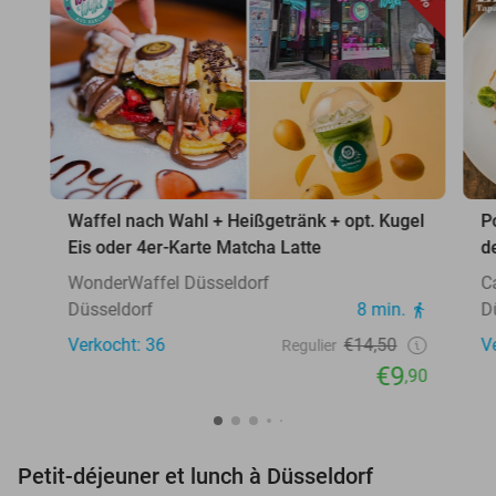
Waffel nach Wahl + Heißgetränk + opt. Kugel
P
Eis oder 4er-Karte Matcha Latte
d
WonderWaffel Düsseldorf
C
Düsseldorf
8 min.
D
Verkocht: 36
€14,50
V
Regulier
€9
,90
Petit-déjeuner et lunch à Düsseldorf