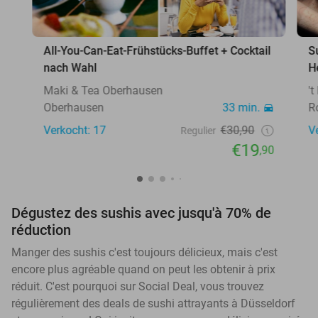
All-You-Can-Eat-Frühstücks-Buffet + Cocktail
S
nach Wahl
H
Maki & Tea Oberhausen
'
Oberhausen
33 min.
R
Verkocht: 17
€30,90
V
Regulier
€19
,90
Dégustez des sushis avec jusqu'à 70% de
réduction
Manger des sushis c'est toujours délicieux, mais c'est
encore plus agréable quand on peut les obtenir à prix
réduit. C'est pourquoi sur Social Deal, vous trouvez
régulièrement des deals de sushi attrayants à Düsseldorf