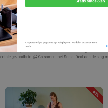
Gratis ontdekken
Bij mij in de buurt
* Je persoonlijke gegevens zijn veilig bij ons. We delen deze nooit met
derden.
A
ker en soepeler te maken? Zoek dan niet verder! 🤩 Pilates is ee
 mentale gezondheid. 🤗 Ga samen met Social Deal aan de slag 
68%