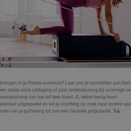
anbrengen in je Pilates-workouts? Laat ons je voorstellen aan Re
 een stukje extra uitdaging of juist ondersteuning bij sommige
eerspanning van top tot teen traint. 💪 lekker bezig hoor!
l helemaal uitgespeeld en wil je voordelig op zoek naar andere spo
rsen van je golfswing tot aan een fanatiek potje padel. 🏌️⛳