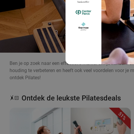
Ben je op zoek naar een effectieve manier om je lichaam ster
houding te verbeteren en heeft ook veel voordelen voor je
ontdek Pilates!
Ontdek de leukste Pilatesdeals
🤸🏻
51%