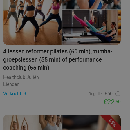
4 lessen reformer pilates (60 min), zumba-
groepslessen (55 min) of performance
coaching (55 min)
Healthclub Juliën
Lienden
Verkocht: 3
€50
Regulier
€22
,50
69%