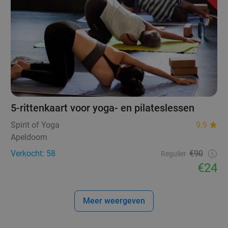
5-rittenkaart voor yoga- en pilateslessen
Spirit of Yoga
9.9
Apeldoorn
Verkocht: 58
€90
Regulier
€24
Meer weergeven