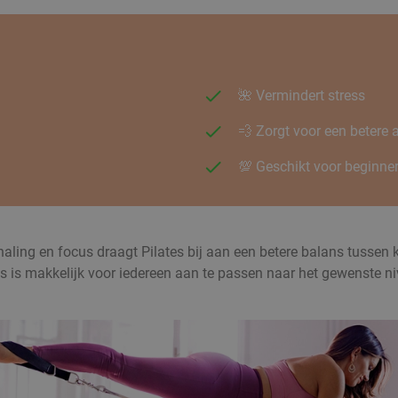
🌺 Vermindert stress
💨 Zorgt voor een betere
💯 Geschikt voor beginner
g en focus draagt Pilates bij aan een betere balans tussen kracht
tes is makkelijk voor iedereen aan te passen naar het gewenste n