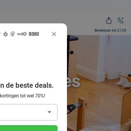
Bereikbaar tot 21:00
Pilates-les
an de beste deals.
isburg
 kortingen tot wel 70%!