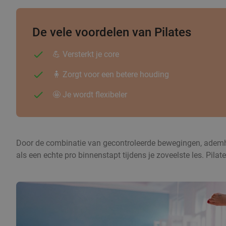
De vele voordelen van Pilates
💪 Versterkt je core
🧍 Zorgt voor een betere houding
🤩 Je wordt flexibeler
Door de combinatie van gecontroleerde bewegingen, ademhalin
als een echte pro binnenstapt tijdens je zoveelste les. Pila