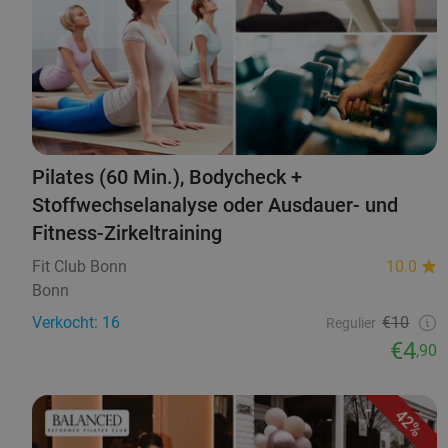
Pilates (60 Min.), Bodycheck +
Stoffwechselanalyse oder Ausdauer- und
Fitness-Zirkeltraining
Fit Club Bonn
10.0
Bonn
Verkocht: 16
€10
Regulier
€4
,90
42%