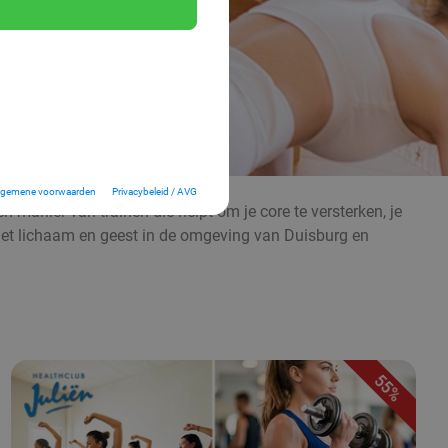
lgemene voorwaarden
Privacybeleid / AVG
n manier van trainen die helpt om je core te versterken, je
met lichaam en geest in de omgeving van Duisburg en
55%