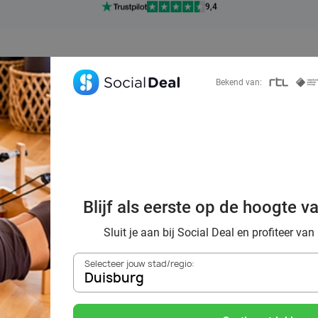
Ontdek 15.000+ deals
7 dagen per week beschikbaar
10+ miljoen leden
Bekend van:
9,4
Ontdek 15.000+ deals
f uit tijdens een 
Blijf als eerste op de hoogte v
 omgeving van Du
Sluit je aan bij Social Deal en profiteer van
Selecteer jouw stad/regio:
Duisburg
Zoek deals in de buurt van
Duisburg