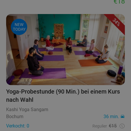
€18
34%
NEW
TODAY
Yoga-Probestunde (90 Min.) bei einem Kurs
nach Wahl
Kashi Yoga Sangam
Bochum
36 min.
Verkocht: 0
€15
Regulier