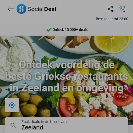
Bereikbaar tot 23:00
Ontdek 15.000+ deals
7 dagen per week beschikbaar
10+ miljoen leden
Ontdek voordelig de
9,4
beste Griekse restaurants
Ontdek 15.000+ deals
in Zeeland en omgeving
Bij mij in de buurt
Zoek deals in de buurt van
Zeeland