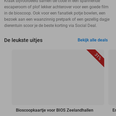
Kraak bijvoorbeeld samen de code in een spannende
escaperoom of plof lekker achterover voor een goede film
in de bioscoop. Ook voor een fanatiek potje bowlen, een
bezoek aan een waanzinnig pretpark of een gezellig dagje
dierentuin scoor je de beste korting via Social Deal.
De leukste uitjes
Bekijk alle deals
31%
Bioscoopkaartje voor BIOS Zeelandhallen
E