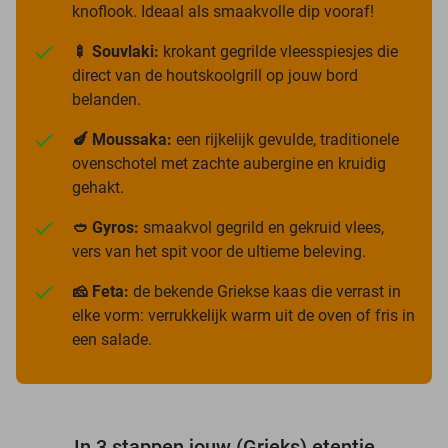
knoflook. Ideaal als smaakvolle dip vooraf!
🍢 Souvlaki:
krokant gegrilde vleesspiesjes die
direct van de houtskoolgrill op jouw bord
belanden.
🍆 Moussaka:
een rijkelijk gevulde, traditionele
ovenschotel met zachte aubergine en kruidig
gehakt.
🥙 Gyros:
smaakvol gegrild en gekruid vlees,
vers van het spit voor de ultieme beleving.
🧀 Feta:
de bekende Griekse kaas die verrast in
elke vorm: verrukkelijk warm uit de oven of fris in
een salade.
In 3 stappen jouw (Grieks) etentje