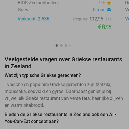
BIOS Zeelandhallen
9.5
D
Goes
5 min.
V
Verkocht: 2.536
€12,95
V
Regulier
€8
,95
Veelgestelde vragen over Griekse restaurants
in Zeeland
Wat zijn typische Griekse gerechten?
Typische en populaire Griekse gerechten zijn tzatziki,
moussaka, souvlaki en gyros. Daarnaast geniet je bij
vrijwel elk Grieks restaurant van verse feta, heerlijke olijven
en warm pitabrood.
Bieden de Griekse restaurants in Zeeland ook een All-
You-Can-Eat concept aan?