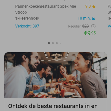
Pannenkoekenrestaurant Spek Mie
9.0
P
Stroop
S
's-Heerenhoek
10 min.
'
Verkocht: 397
€23
V
Regulier
€9
,95
Ontdek de beste restaurants in en