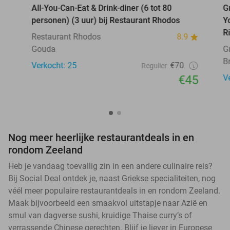
All-You-Can-Eat & Drink-diner (6 tot 80
G
personen) (3 uur) bij Restaurant Rhodos
Y
R
Restaurant Rhodos
8.9
Gouda
G
B
Verkocht: 25
€70
Regulier
€45
V
Nog meer heerlijke restaurantdeals in en
rondom Zeeland
Heb je vandaag toevallig zin in een andere culinaire reis?
Bij Social Deal ontdek je, naast Griekse specialiteiten, nog
véél meer populaire restaurantdeals in en rondom Zeeland.
Maak bijvoorbeeld een smaakvol uitstapje naar Azië en
smul van dagverse sushi, kruidige Thaise curry’s of
verrassende Chinese gerechten. Blijf je liever in Europese