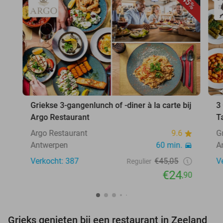
45%
Griekse 3-gangenlunch of -diner à la carte bij
3
Argo Restaurant
T
Argo Restaurant
9.6
G
Antwerpen
60 min.
A
Verkocht: 387
€45,05
V
Regulier
€24
,90
Grieks genieten bij een restaurant in Zeeland