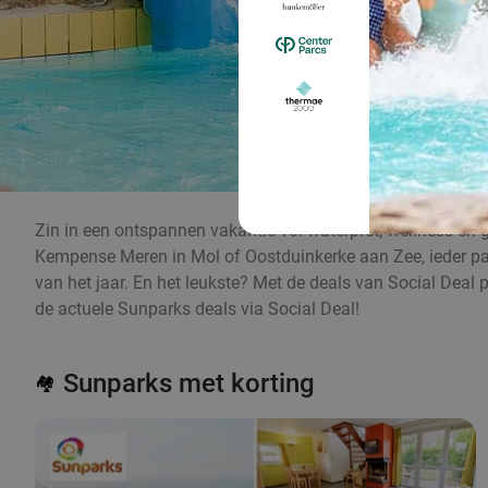
Zin in een ontspannen vakantie vol waterpret, wellness en gez
Kempense Meren in Mol of Oostduinkerke aan Zee, ieder park
van het jaar. En het leukste? Met de deals van Social Deal p
de actuele Sunparks deals via Social Deal!
Sunparks met korting
🏘️