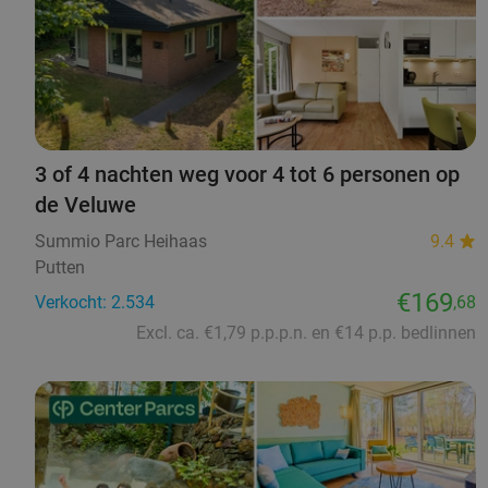
3 of 4 nachten weg voor 4 tot 6 personen op
de Veluwe
Summio Parc Heihaas
9.4
Putten
€169
Verkocht: 2.534
,68
Excl. ca. €1,79 p.p.p.n. en €14 p.p. bedlinnen