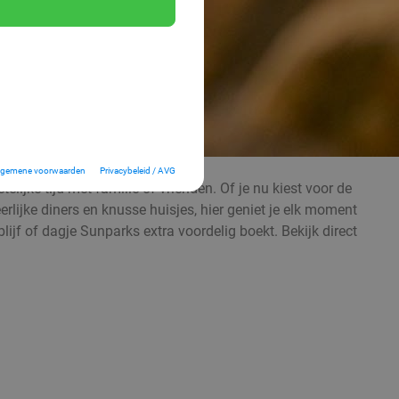
lgemene voorwaarden
Privacybeleid / AVG
elijke tijd met familie of vrienden. Of je nu kiest voor de
lijke diners en knusse huisjes, hier geniet je elk moment
lijf of dagje Sunparks extra voordelig boekt. Bekijk direct