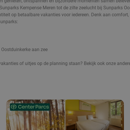
om genieten, ontspannen en bijzondere momenten samen beleven
 Sunparks Kempense Meren tot de zilte zeelucht bij Sunparks Oos
entiteit op betaalbare vakanties voor iedereen. Denk aan comfort
Sunparks:
 Oostduinkerke aan zee
vakanties of uitjes op de planning staan? Bekijk ook onze ander