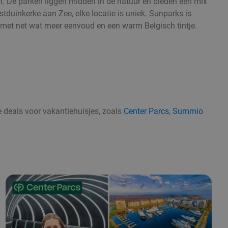
. De parken liggen midden in de natuur en bieden een mix
tduinkerke aan Zee, elke locatie is uniek. Sunparks is
, met net wat meer eenvoud en een warm Belgisch tintje.
e deals voor vakantiehuisjes, zoals
Center Parcs
,
Summio