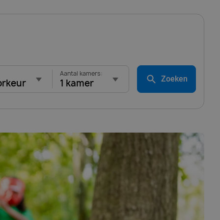
Aantal kamers:
Zoeken
orkeur
1 kamer