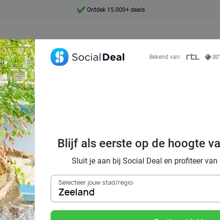
7 dagen per week beschikbaar
10+ miljoen leden
9,4
Bekend van:
Ontdek 15.000+ deals
 genieten bij Su
Blijf als eerste op de hoogte v
korting
Sluit je aan bij Social Deal en profiteer van
Selecteer jouw stad/regio:
Zeeland
Zoek deals in de buurt van
Zeeland