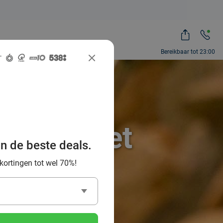
Bereikbaar tot 23:00
nparks met
an de beste deals.
 kortingen tot wel 70%!