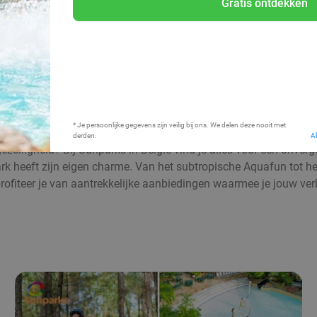
Gratis ontdekken
Bij mij in de buurt
* Je persoonlijke gegevens zijn veilig bij ons. We delen deze nooit met
derden.
A
elligheid? Bij Sunparks in België vind je alles voor een onverget
 heeft zijn eigen charme. Van het subtropische Aquafun tot heer
rofiteer je van aantrekkelijke aanbiedingen waarmee je jouw verb