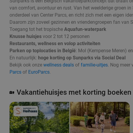
Sunparks is een Belgisch vakantieparkconcept dat draait 
van comfort, avontuur en rust. Van het weelderige groen in
onderdeel van Center Parcs, en richt zich met een eigen id
Daarom zijn zoveel gezinnen en vriendengroepen fan van 
Toegang tot het tropische
Aquafun-waterpark
Knusse huisjes
voor 2 tot 12 personen
Restaurants, wellness en volop activiteiten
Parken op toplocaties in België
: Mol (Kempense Meren) en
En natuurlijk:
hoge korting op Sunparks via Social Deal
Bekijk ook onze
wellness deals
of
familie-uitjes
. Nog meer 
Parcs
of
EuroParcs
.
Vakantiehuisjes met korting boeken
🏡