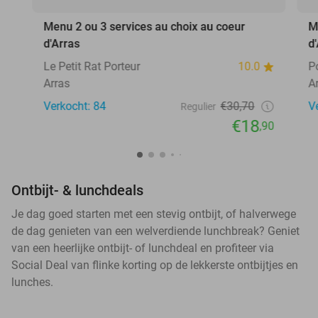
Menu 2 ou 3 services au choix au coeur
M
d'Arras
d
Le Petit Rat Porteur
10.0
P
Arras
A
Verkocht: 84
€30,70
V
Regulier
€18
,90
Ontbijt- & lunchdeals
Je dag goed starten met een stevig ontbijt, of halverwege
de dag genieten van een welverdiende lunchbreak? Geniet
van een heerlijke ontbijt- of lunchdeal en profiteer via
Social Deal van flinke korting op de lekkerste ontbijtjes en
lunches.