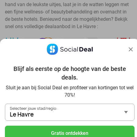
hand van de leukste uitjes, laat je in de watten leggen met
een fijne wellness- of beautybehandeling en overnacht in
de beste hotels. Benieuwd naar de mogelijkheden? Bekijk
snel ons volledige dealaanbod in Le Havre :
Blijf als eerste op de hoogte van de beste
Ontdek de beste deals van Le Havre
deals.
Sluit je aan bij Social Deal en profiteer van kortingen tot wel
70%!
Selecteer jouw stad/regio:
Le Havre
Voordelig genieten in Le Havre: haal deal-inspiratie uit
onze blogs
Gratis ontdekken