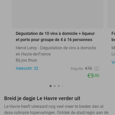
Dégustation de 10 vins à domicile + liqueur
F
et porto pour groupe de 4 à 16 personnes
b
Hervé Leroy - Dégustation de vins à domicile
M
en Hauts-de-France
Li
Bij jou thuis
V
Verkocht: 32
€70
Regulier
€9
,90
Breid je dagje Le Havre verder uit
Le Havre heeft uiteraard nog veel meer te bieden dan al
deze culinaire topervaringen. Ontdek de stad/regio aan de