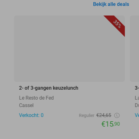
Bekijk alle deals
35%
2- of 3-gangen keuzelunch
3
Le Resto de Fed
L
Cassel
D
Verkocht: 0
€24,65
V
Regulier
€15
,90