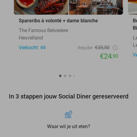
Spareribs à volonté + dame blanche
B
B
The Famous Belvedere
Heuvelland
L
L
Verkocht: 44
€35,50
Regulier
€24
V
,90
In 3 stappen jouw Social Diner gereserveerd
Waar wil je uit eten?