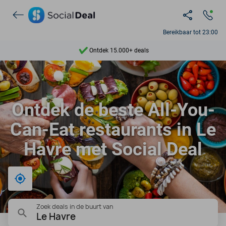
Bereikbaar tot 23:00
Ontdek 15.000+ deals
7 dagen per week beschikbaar
10+ miljoen leden
9,4
Ontdek de beste All-You-
Ontdek 15.000+ deals
Can-Eat restaurants in Le
Havre met Social Deal
Bij mij in de buurt
Zoek deals in de buurt van
Le Havre